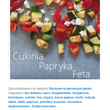
Zaszufladkowano do kategorii
Warzywa na pierwszym planie
|
Otagowano
bez dodatku cukru
,
bezglutenowe
,
bezjajeczne
,
bezmięsne
,
cukinia
,
feta
,
kapary
,
kasza jaglana
,
kiełki
,
kolacja
,
obiad
,
oliwki
,
papryka
,
pomidory suszone
,
soczewica
,
wegetariańskie
|
Dodaj komentarz