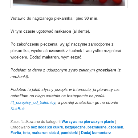
Wstawić do nagrzanego piekarnika i piec
30 min.
W tym czasie ugotować
makaron
(al dente).
Po zakończeniu pieczenia, wyjąć naczynie żaroodporne z
piekarnika, wycisnąć
czosnek
z łupinek i wszystko rozgnieść
widelcem. Dodać
makaron
, wymieszać.
P
odałam to danie z uduszonym żywo zielonym
groszkiem
(z
mrożonki).
Podobno to jakiś słynny przepis w Internecie, ja pierwszy raz
natrafiłam na niego ostatnio na Instagramie na profilu
fit_przepisy_od_baletnicy
, a później znalazłam go na stronie
KukBuk
.
Zaszufladkowano do kategorii
Warzywa na pierwszym planie
|
Otagowano
bez dodatku cukru
,
bezjajeczne
,
bezmięsne
,
czosnek
,
Favita
,
feta
,
makaron
,
obiad
,
pomidorki
|
Dodaj komentarz