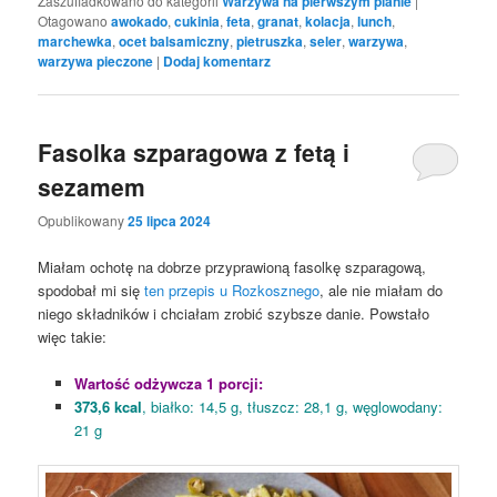
Zaszufladkowano do kategorii
Warzywa na pierwszym planie
|
Otagowano
awokado
,
cukinia
,
feta
,
granat
,
kolacja
,
lunch
,
marchewka
,
ocet balsamiczny
,
pietruszka
,
seler
,
warzywa
,
warzywa pieczone
|
Dodaj komentarz
Fasolka szparagowa z fetą i
sezamem
Opublikowany
25 lipca 2024
Miałam ochotę na dobrze przyprawioną fasolkę szparagową,
spodobał mi się
ten przepis u Rozkosznego
, ale nie miałam do
niego składników i chciałam zrobić szybsze danie. Powstało
więc takie:
Wartość odżywcza 1 porcji:
373,6 kcal
, białko: 14,5 g, tłuszcz: 28,1 g, węglowodany:
21 g