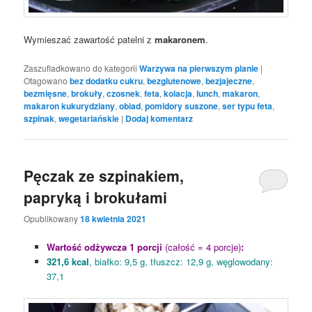
Wymieszać zawartość patelni z
makaronem
.
Zaszufladkowano do kategorii
Warzywa na pierwszym planie
|
Otagowano
bez dodatku cukru
,
bezglutenowe
,
bezjajeczne
,
bezmięsne
,
brokuły
,
czosnek
,
feta
,
kolacja
,
lunch
,
makaron
,
makaron kukurydziany
,
obiad
,
pomidory suszone
,
ser typu feta
,
szpinak
,
wegetariańskie
|
Dodaj komentarz
Pęczak ze szpinakiem,
papryką i brokułami
Opublikowany
18 kwietnia 2021
Wartość odżywcza 1 porcji
(całość = 4 porcje)
:
321,6 kcal
, białko: 9,5 g, tłuszcz: 12,9 g, węglowodany:
37,1