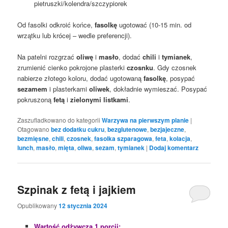
pietruszki/kolendra/szczypiorek
Od fasolki odkroić końce,
fasolkę
ugotować (10-15 min. od
wrzątku lub krócej – wedle preferencji).
Na patelni rozgrzać
oliwę
i
masło
, dodać
chili
i
tymianek
,
zrumienić cienko pokrojone plasterki
czosnku
. Gdy czosnek
nabierze złotego koloru, dodać ugotowaną
fasolkę
, posypać
sezamem
i plasterkami
oliwek
, dokładnie wymieszać. Posypać
pokruszoną
fetą
i
zielonymi listkami
.
Zaszufladkowano do kategorii
Warzywa na pierwszym planie
|
Otagowano
bez dodatku cukru
,
bezglutenowe
,
bezjajeczne
,
bezmięsne
,
chili
,
czosnek
,
fasolka szparagowa
,
feta
,
kolacja
,
lunch
,
masło
,
mięta
,
oliwa
,
sezam
,
tymianek
|
Dodaj komentarz
Szpinak z fetą i jajkiem
Opublikowany
12 stycznia 2024
Wartość odżywcza 1 porcji: