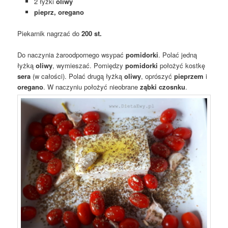
2 łyżki
oliwy
pieprz, oregano
Piekarnik nagrzać do
200 st.
Do naczynia żaroodpornego wsypać
pomidorki
. Polać jedną
łyżką
oliwy
, wymieszać. Pomiędzy
pomidorki
położyć kostkę
sera
(w całości). Polać drugą łyżką
oliwy
, oprószyć
pieprzem
i
oregano
. W naczyniu położyć nieobrane
ząbki czosnku
.