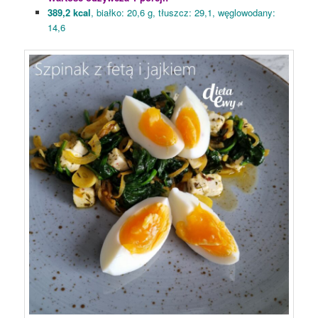
389,2 kcal
, białko: 20,6 g, tłuszcz: 29,1, węglowodany:
14,6