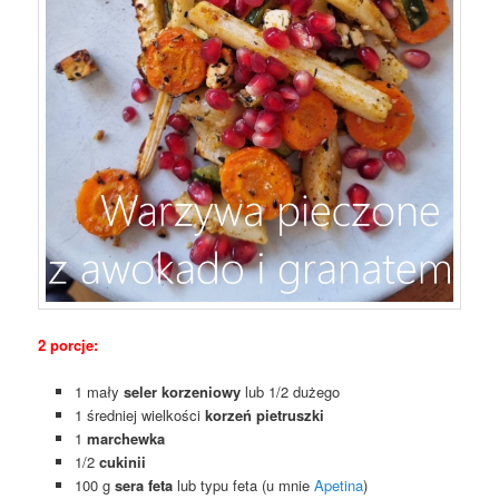
2 porcje:
1 mały
seler korzeniowy
lub 1/2 dużego
1 średniej wielkości
korzeń pietruszki
1
marchewka
1/2
cukinii
100 g
sera feta
lub typu feta (u mnie
Apetina
)