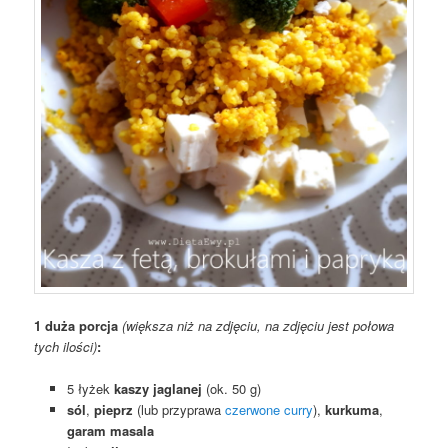
1 duża porcja
(większa niż na zdjęciu, na zdjęciu jest połowa
tych ilości)
:
5 łyżek
kaszy jaglanej
(ok. 50 g)
sól
,
pieprz
(lub przyprawa
czerwone curry
),
kurkuma
,
garam masala