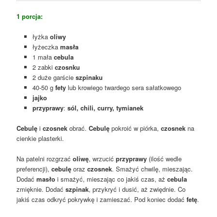
1 porcja:
łyżka
oliwy
łyżeczka
masła
1 mała
cebula
2 zabki
czosnku
2 duże garście
szpinaku
40-50 g
fety
lub krowiego twardego sera sałatkowego
jajko
przyprawy
:
sól, chili, curry, tymianek
Cebulę
i
czosnek
obrać.
Cebulę
pokroić w piórka,
czosnek
na
cienkie plasterki.
Na patelni rozgrzać
oliwę
, wrzucić
przyprawy
(ilość wedle
preferencji),
cebulę
oraz
czosnek
. Smażyć chwilę, mieszając.
Dodać
masło
i smażyć, mieszając co jakiś czas, aż
cebula
zmięknie. Dodać
szpinak
, przykryć i dusić, aż zwiędnie. Co
jakiś czas odkryć pokrywkę i zamieszać. Pod koniec dodać
fetę
.