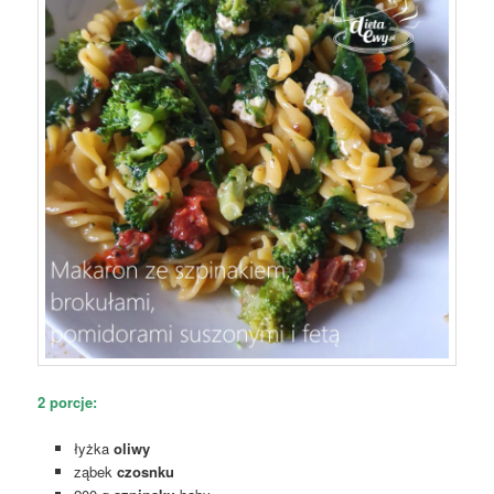
2 porcje:
łyżka
oliwy
ząbek
czosnku