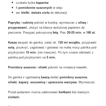
czubata łyżka
kaparów
5
pomidorów suszonych
w oleju
ew.
kiełki
,
świeże zioła
do dekoracji
Paprykę
i
cukinię
pokroić w kostkę, wymieszać z
oliwą
i
przyprawami
, ułożyć na blasze wyłożonej papierem do
pieczenia. Posypać pokruszoną
fetą
. Piec
20-25 min.
w
180 st.
Kaszę
wsypać do garnka, zalać ok.
120 ml wrzątku
, przyprawić
solą
, przykryć, zagotować i gotować na małej mocy palnika pod
przykryciem
10 min.
(nie mieszać). Po tym czasie odstawić z
palnika pod przykryciem na
5 min.
Pomidory suszone
i
oliwki
pokroić na mniejsze kawałki.
Do garnka z ugotowaną
kaszą
dodać
pomidory suszone
,
oliwki
,
kapary
,
soczewicę
i
upieczone warzywa
. Wymieszać.
Przed podaniem można udekorować
kiełkami l
ub świeżym
ziołami
.