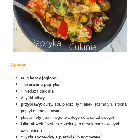
2 porcje:
60 g
kaszy jaglanej
1
czerwona papryka
1 nieduża
cukinia
2 łyżki
oliwy
przyprawy
: curry, sól, pieprz, tymianek, rozmaryn, słodka
papryka sproszkowana
plaster
fety
(lub innego twardego sera sałatkowego)
kilka
oliwek
(użyłam 6 zielonych oliwek nadziewanych
czosnkiem)
2 łyżki
soczewicy z puszki
(lub ugotowanej)