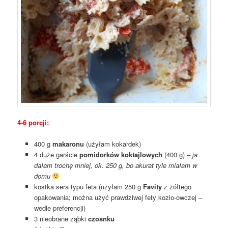
4-6 porcji:
400 g
makaronu
(użyłam kokardek)
4 duże garście
pomidorków koktajlowych
(400 g)
– ja
dałam trochę mniej, ok. 250 g, bo akurat tyle miałam w
domu
kostka sera typu feta (użyłam 250 g
Favity
z żółtego
opakowania; można użyć prawdziwej fety kozio-owczej –
wedle preferencji)
3 nieobrane ząbki
czosnku