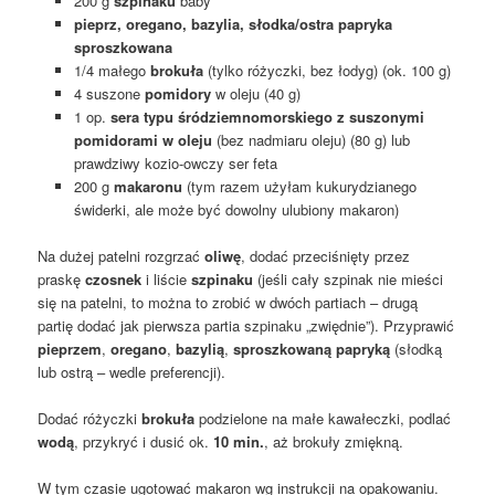
200 g
szpinaku
baby
pieprz, oregano, bazylia, słodka/ostra papryka
sproszkowana
1/4 małego
brokuła
(tylko różyczki, bez łodyg) (ok. 100 g)
4 suszone
pomidory
w oleju (40 g)
1 op.
sera typu śródziemnomorskiego z suszonymi
pomidorami w oleju
(bez nadmiaru oleju) (80 g) lub
prawdziwy kozio-owczy ser feta
200 g
makaronu
(tym razem użyłam kukurydzianego
świderki, ale może być dowolny ulubiony makaron)
Na dużej patelni rozgrzać
oliwę
, dodać przeciśnięty przez
praskę
czosnek
i liście
szpinaku
(jeśli cały szpinak nie mieści
się na patelni, to można to zrobić w dwóch partiach – drugą
partię dodać jak pierwsza partia szpinaku „zwiędnie”). Przyprawić
pieprzem
,
oregano
,
bazylią
,
sproszkowaną papryką
(słodką
lub ostrą – wedle preferencji).
Dodać różyczki
brokuła
podzielone na małe kawałeczki, podlać
wodą
, przykryć i dusić ok.
10 min.
, aż brokuły zmiękną.
W tym czasie ugotować makaron wg instrukcji na opakowaniu.