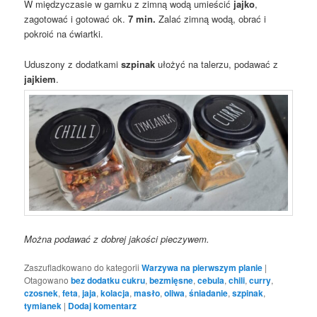
W międzyczasie w garnku z zimną wodą umieścić
jajko
,
zagotować i gotować ok.
7 min.
Zalać zimną wodą, obrać i
pokroić na ćwiartki.
Uduszony z dodatkami
szpinak
ułożyć na talerzu, podawać z
jajkiem
.
Można podawać z dobrej jakości pieczywem.
Zaszufladkowano do kategorii
Warzywa na pierwszym planie
|
Otagowano
bez dodatku cukru
,
bezmięsne
,
cebula
,
chili
,
curry
,
czosnek
,
feta
,
jaja
,
kolacja
,
masło
,
oliwa
,
śniadanie
,
szpinak
,
tymianek
|
Dodaj komentarz