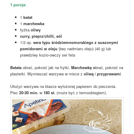
1 porcja:
1
batat
1
marchewka
łyżka
oliwy
curry, pieprz/chilli, sól
1/2 op.
sera typu śródziemnomorskiego z suszonymi
pomidorami w oleju
(bez nadmiaru oleju) (40 g) lub
prawdziwy kozio-owczy ser feta
Batata
obrać, pokroić jak na frytki.
Marchewkę o
brać, pokroić na
plasterki. Wymieszać warzywa w misce z
oliwą
i
przyprawami
.
Ułożyć warzywa na blasze wyłożonej papierem do pieczenia.
Piec
20-30 min.
w
180 st.
(może być z termoobiegiem).