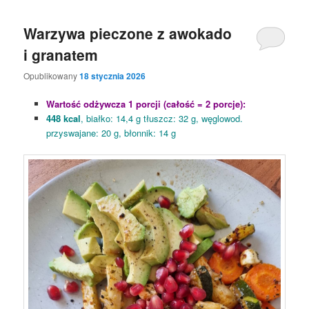
Warzywa pieczone z awokado
i granatem
Opublikowany
18 stycznia 2026
Wartość odżywcza 1 porcji (całość = 2 porcje):
448 kcal
, białko: 14,4 g tłuszcz: 32 g, węglowod.
przyswajane: 20 g, błonnik: 14 g