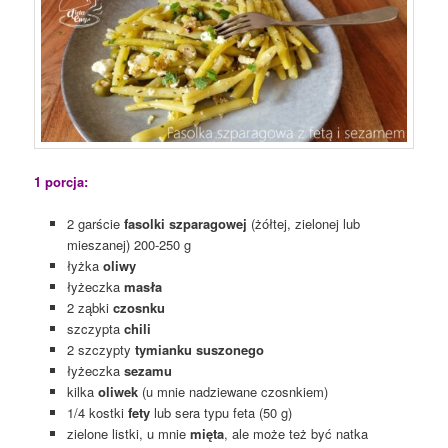
1 porcja:
2 garście
fasolki szparagowej
(żółtej, zielonej lub
mieszanej) 200-250 g
łyżka
oliwy
łyżeczka
masła
2 ząbki
czosnku
szczypta
chili
2 szczypty
tymianku suszonego
łyżeczka
sezamu
kilka
oliwek
(u mnie nadziewane czosnkiem)
1/4 kostki
fety
lub sera typu feta (50 g)
zielone listki, u mnie
mięta
, ale może też być natka