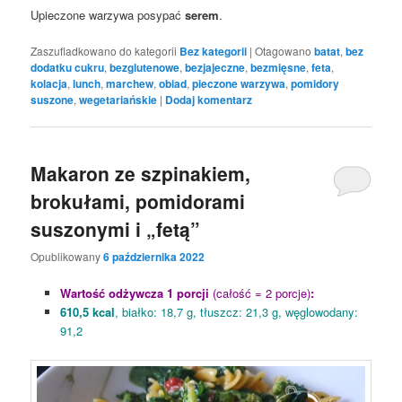
Upieczone warzywa posypać
serem
.
Zaszufladkowano do kategorii
Bez kategorii
|
Otagowano
batat
,
bez
dodatku cukru
,
bezglutenowe
,
bezjajeczne
,
bezmięsne
,
feta
,
kolacja
,
lunch
,
marchew
,
obiad
,
pieczone warzywa
,
pomidory
suszone
,
wegetariańskie
|
Dodaj komentarz
Makaron ze szpinakiem,
brokułami, pomidorami
suszonymi i „fetą”
Opublikowany
6 października 2022
Wartość odżywcza 1 porcji
(całość = 2 porcje)
:
610,5 kcal
, białko: 18,7 g, tłuszcz: 21,3 g, węglowodany:
91,2