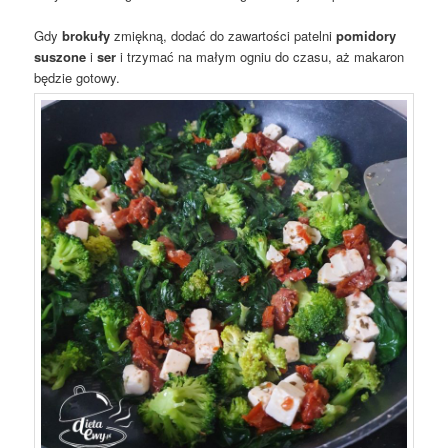
Gdy
brokuły
zmiękną, dodać do zawartości patelni
pomidory
suszone
i
ser
i trzymać na małym ogniu do czasu, aż makaron
będzie gotowy.