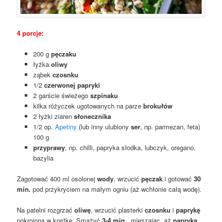
4 porcje:
200 g
pęczaku
łyżka
oliwy
ząbek
czosnku
1/2
czerwonej papryki
2 garście świeżego
szpinaku
kilka różyczek ugotowanych na parze
brokułów
2 łyżki ziaren
słonecznika
1/2 op.
Apetiny
(lub inny ulubiony
ser
, np. parmezan, feta)
100 g
przyprawy
, np. chilli, papryka słodka, lubczyk, oregano,
bazylia
Zagotować 400 ml osolonej
wody
, wrzucić
pęczak
i gotować
30
min.
pod przykryciem na małym ogniu (aż wchłonie całą wodę).
Na patelni rozgrzać
oliwę
, wrzucić plasterki
czosnku
i
paprykę
pokrojoną w kostkę. Smażyć
3-4 min.
, mieszając, aż
papryka