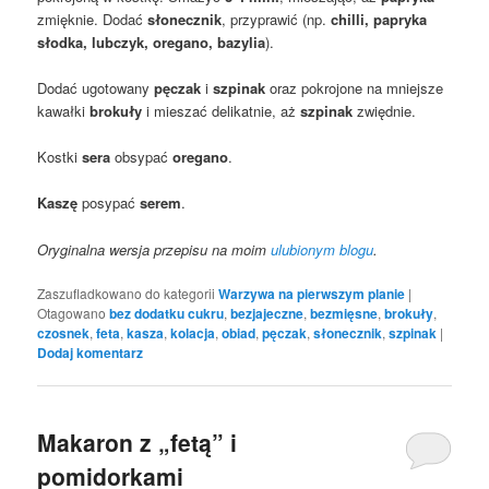
zmięknie. Dodać
słonecznik
, przyprawić (np.
chilli, papryka
słodka, lubczyk, oregano, bazylia
).
Dodać ugotowany
pęczak
i
szpinak
oraz pokrojone na mniejsze
kawałki
brokuły
i mieszać delikatnie, aż
szpinak
zwiędnie.
Kostki
sera
obsypać
oregano
.
Kaszę
posypać
serem
.
Oryginalna wersja przepisu na moim
ulubionym blogu
.
Zaszufladkowano do kategorii
Warzywa na pierwszym planie
|
Otagowano
bez dodatku cukru
,
bezjajeczne
,
bezmięsne
,
brokuły
,
czosnek
,
feta
,
kasza
,
kolacja
,
obiad
,
pęczak
,
słonecznik
,
szpinak
|
Dodaj komentarz
Makaron z „fetą” i
pomidorkami