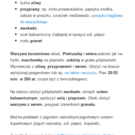
łyżka
oliwy
przyprawy
: np. zioła prowansalskie, papryka słodka,
cebula w proszku, czosnek niedźwiedzi,
posypka bajglowa
do wszystkiego
awokado
ocet balsamiczny (najlepiej w sprayu) sól, pieprz
mały
granat
Warzywa korzeniowe
obrać.
Pietruszkę
i
selera
pokroić jak na
frytki,
marchewkę
na plasterki,
cukinię
w grube półplasterki.
Wymieszać z
oliwą
,
przyprawami
i
serem
. Ułożyć na blasze
wyłożonej pergaminem lub np.
na takim naczyniu
. Piec
20-25
min. w 200 st.
(może być z termoobiegiem).
Na talerzu ułożyć półplasterki
awokado
, skropić
octem
balsamicznym
, oprószyć
solą
i
pieprzem
. Obok ułożyć
warzywa z serem
, posypać ziarenkami
granatu
.
Można podawać z jogurtem naturalnym/jogurtowym sosem
koperkowym (jogurt naturalny, sól, pieprz, koperek).