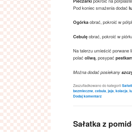
Pieczarki
pokroić na półplaste
Pod koniec smażenia dodać
l
Ogórka
obrać, pokroić w półpl
Cebulę
obrać, pokroić w piórk
Na talerzu umieścić porwane l
polać
oliwą
, posypać
pestkam
Można dodać posiekany
szcz
Zaszufladkowano do kategorii
Sałat
bezmleczne
,
cebula
,
jaja
,
kolacja
,
l
Dodaj komentarz
Sałatka z pomid