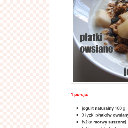
1 porcja:
jogurt naturalny
180 g
3 łyżki
płatków owsian
łyżka
morwy suszonej