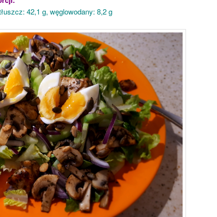
, tłuszcz: 42,1 g, węglowodany: 8,2 g