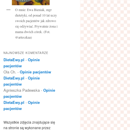
O mnie: Ewa Bieniak, mgr
dietetyki, od ponad 10 lat uczy
swoich pacjentów jak zdrowo
się odżywiać. Prywatnie żona i
mama dwóch córek. (Fot.
@arteszkaa)
NAJNOWSZE KOMENTARZE
DietaEwy.pl
-
Opinie
pacjentów
Ola Ch.
-
Opinie pacjentów
DietaEwy.pl
-
Opinie
pacjentów
Agnieszka Padewska
-
Opinie
pacjentów
DietaEwy.pl
-
Opinie
pacjentów
Wszystkie zdjęcia znajdujące się
na stronie są wykonane przez