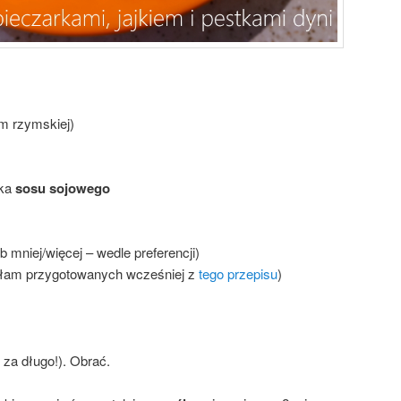
m rzymskiej)
zka
sosu sojowego
b mniej/więcej – wedle preferencji)
łam przygotowanych wcześniej z
tego przepisu
)
 za długo!). Obrać.