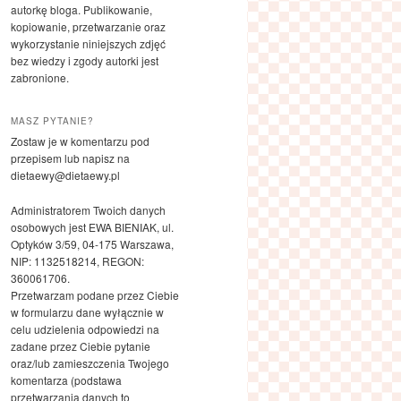
autorkę bloga. Publikowanie,
kopiowanie, przetwarzanie oraz
wykorzystanie niniejszych zdjęć
bez wiedzy i zgody autorki jest
zabronione.
MASZ PYTANIE?
Zostaw je w komentarzu pod
przepisem lub napisz na
dietaewy@dietaewy.pl
Administratorem Twoich danych
osobowych jest EWA BIENIAK, ul.
Optyków 3/59, 04-175 Warszawa,
NIP: 1132518214, REGON:
360061706.
Przetwarzam podane przez Ciebie
w formularzu dane wyłącznie w
celu udzielenia odpowiedzi na
zadane przez Ciebie pytanie
oraz/lub zamieszczenia Twojego
komentarza (podstawa
przetwarzania danych to