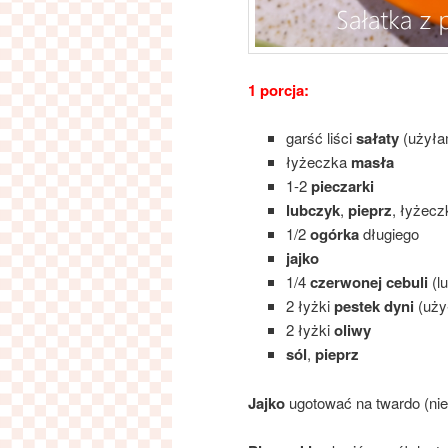
1 porcja:
garść liści
sałaty
(użyła
łyżeczka
masła
1-2
pieczarki
lubczyk
,
pieprz
, łyżec
1/2
ogórka
długiego
jajko
1/4
czerwonej cebuli
(lu
2 łyżki
pestek dyni
(uży
2 łyżki
oliwy
sól
,
pieprz
Jajko
ugotować na twardo (nie