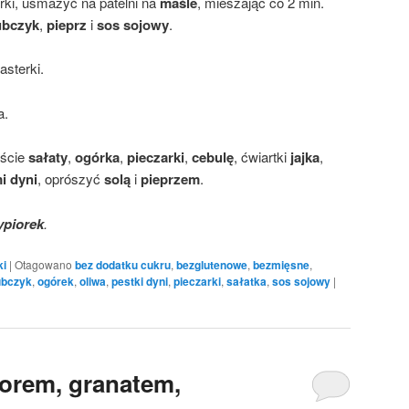
rki, usmażyć na patelni na
maśle
, mieszając co 2 min.
ubczyk
,
pieprz
i
sos sojowy
.
asterki.
a.
iście
sałaty
,
ogórka
,
pieczarki
,
cebulę
, ćwiartki
jajka
,
i dyni
, oprószyć
solą
i
pieprzem
.
ypiorek
.
ki
|
Otagowano
bez dodatku cukru
,
bezglutenowe
,
bezmięsne
,
ubczyk
,
ogórek
,
oliwa
,
pestki dyni
,
pieczarki
,
sałatka
,
sos sojowy
|
orem, granatem,