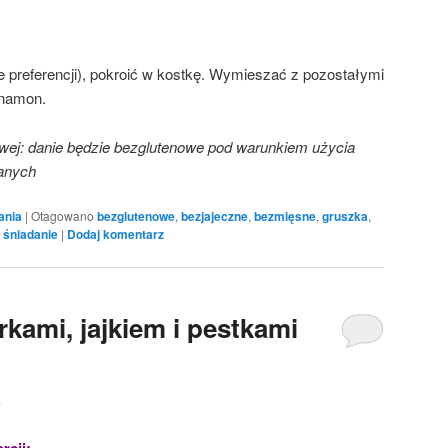
le preferencji), pokroić w kostkę. Wymieszać z pozostałymi
ynamon.
owej: danie będzie bezglutenowe pod warunkiem użycia
anych
ania
|
Otagowano
bezglutenowe
,
bezjajeczne
,
bezmięsne
,
gruszka
,
,
śniadanie
|
Dodaj komentarz
rkami, jajkiem i pestkami
0
rcji: