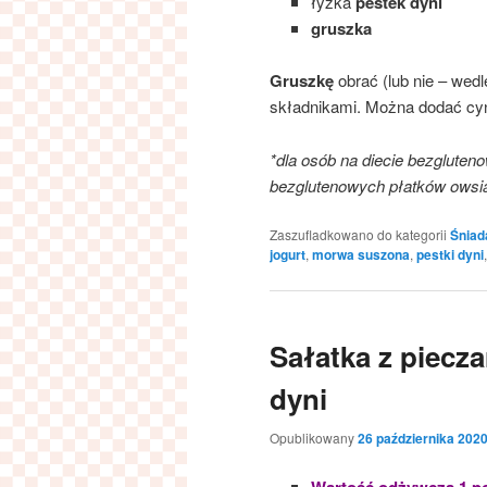
łyżka
pestek dyni
gruszka
Gruszkę
obrać (lub nie – wed
składnikami. Można dodać c
*dla osób na diecie bezgluten
bezglutenowych płatków owsi
Zaszufladkowano do kategorii
Śniad
jogurt
,
morwa suszona
,
pestki dyni
Sałatka z piecza
dyni
Opublikowany
26 października 202
Wartość odżywcza 1 po