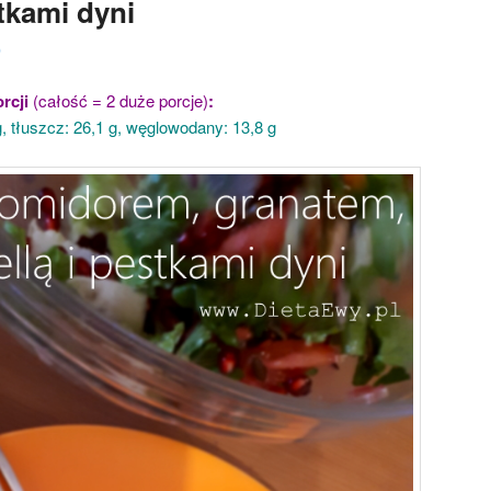
tkami dyni
0
rcji
(całość = 2 duże porcje)
:
 g, tłuszcz: 26,1 g, węglowodany: 13,8 g