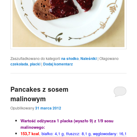
Zaszufladkowano do kategorii
na słodko
,
Naleśniki
|
Otagowano
czekolada
,
placki
|
Dodaj komentarz
Pancakes z sosem
malinowym
Opublikowany
31 marca 2012
Wartość odżywcza 1 placka (wyszło 9) z 1/9 sosu
malinowego:
153,7 kcal
,
białko: 4,1 g, tłuszcz: 8,1 g, węglowodany: 16,1