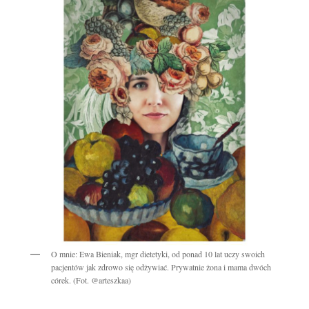
O mnie: Ewa Bieniak, mgr dietetyki, od ponad 10 lat uczy swoich
pacjentów jak zdrowo się odżywiać. Prywatnie żona i mama dwóch
córek. (Fot. @arteszkaa)