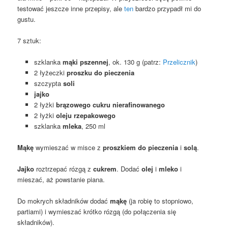
testować jeszcze inne przepisy, ale
ten
bardzo przypadł mi do
gustu.
7 sztuk:
szklanka
mąki pszennej
, ok. 130 g (patrz:
Przelicznik
)
2 łyżeczki
proszku do pieczenia
szczypta
soli
jajko
2 łyżki
brązowego cukru nierafinowanego
2 łyżki
oleju rzepakowego
szklanka
mleka
, 250 ml
Mąkę
wymieszać w misce z
proszkiem do pieczenia
i
solą
.
Jajko
roztrzepać rózgą z
cukrem
. Dodać
olej
i
mleko
i
mieszać, aż powstanie piana.
Do mokrych składników dodać
mąkę
(ja robię to stopniowo,
partiami) i wymieszać krótko rózgą (do połączenia się
składników).