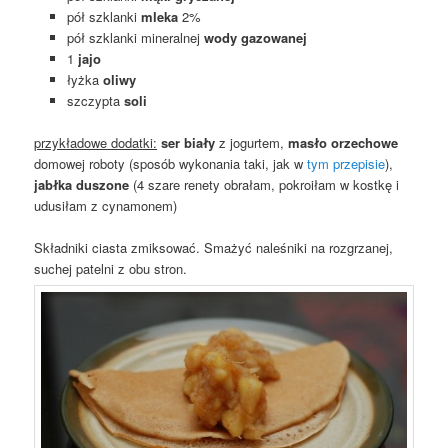
pół szklanki
mleka
2%
pół szklanki mineralnej
wody gazowanej
1
jajo
łyżka
oliwy
szczypta
soli
przykładowe dodatki:
ser biały
z jogurtem,
masło orzechowe
domowej roboty (sposób wykonania taki, jak w
tym przepisie
),
jabłka duszone
(4 szare renety obrałam, pokroiłam w kostkę i
udusiłam z cynamonem)
Składniki ciasta zmiksować. Smażyć naleśniki na rozgrzanej,
suchej patelni z obu stron.