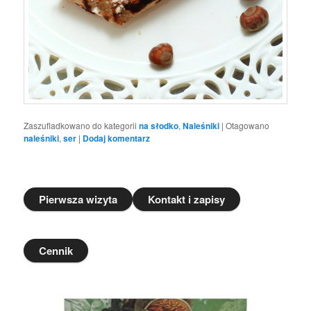
Zaszufladkowano do kategorii
na słodko
,
Naleśniki
|
Otagowano
naleśniki
,
ser
|
Dodaj komentarz
Pierwsza wizyta
Kontakt i zapisy
Cennik