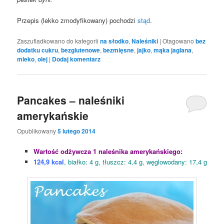
Przepis (lekko zmodyfikowany) pochodzi
stąd
.
Zaszufladkowano do kategorii
na słodko
,
Naleśniki
|
Otagowano
bez
dodatku cukru
,
bezglutenowe
,
bezmięsne
,
jajko
,
mąka jaglana
,
mleko
,
olej
|
Dodaj komentarz
Pancakes – naleśniki
amerykańskie
Opublikowany
5 lutego 2014
Wartość odżywcza 1 naleśnika amerykańskiego:
124,9 kcal
, białko: 4 g, tłuszcz: 4,4 g, węglowodany: 17,4 g