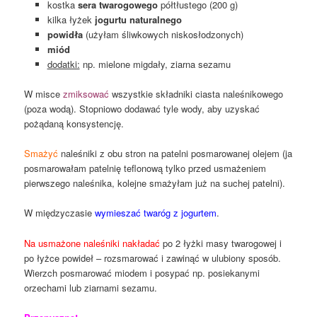
kostka
sera twarogowego
półtłustego (200 g)
kilka łyżek
jogurtu naturalnego
powidła
(użyłam śliwkowych niskosłodzonych)
miód
dodatki:
np. mielone migdały, ziarna sezamu
W misce
zmiksować
wszystkie składniki ciasta naleśnikowego
(poza wodą). Stopniowo dodawać tyle wody, aby uzyskać
pożądaną konsystencję.
Smażyć
naleśniki z obu stron na patelni posmarowanej olejem (ja
posmarowałam patelnię teflonową tylko przed usmażeniem
pierwszego naleśnika, kolejne smażyłam już na suchej patelni).
W międzyczasie
wymieszać twaróg z jogurtem
.
Na usmażone naleśniki nakładać
po 2 łyżki masy twarogowej i
po łyżce powideł – rozsmarować i zawinąć w ulubiony sposób.
Wierzch posmarować miodem i posypać np. posiekanymi
orzechami lub ziarnami sezamu.