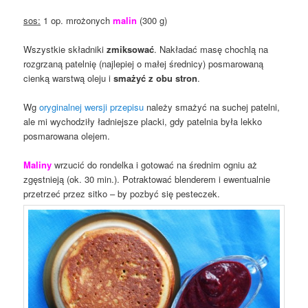
sos:
1 op. mrożonych
malin
(300 g)
Wszystkie składniki
zmiksować
. Nakładać masę chochlą na
rozgrzaną patelnię (najlepiej o małej średnicy) posmarowaną
cienką warstwą oleju i
smażyć z obu stron
.
Wg
oryginalnej wersji przepisu
należy smażyć na suchej patelni,
ale mi wychodziły ładniejsze placki, gdy patelnia była lekko
posmarowana olejem.
Maliny
wrzucić do rondelka i gotować na średnim ogniu aż
zgęstnieją (ok. 30 min.). Potraktować blenderem i ewentualnie
przetrzeć przez sitko – by pozbyć się pesteczek.