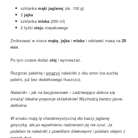
szklanka
mąki jaglanej
(ok. 130 g)
2
jajka
szklanka
mleka
(250 ml)
2 łyżki
oleju
rzepakowego
Zmiksować w misce
mąkę
,
jajka
i
mleko
i odstawić masę na
20
min
.
Po tym czasie dodać
olej
i wymieszać.
Rozgrzać patelnię i
smażyć
naleśniki z obu stron (na suchej
patelni, już bez dodatkowego tłuszczu).
Naleśniki – jak na bezglutenowe – zadziwiająco dobrze się
smażą! Idealne proporcje składników! Wychodzą bardzo jasne,
delikatne.
W smaku mają tę charakterystyczną dla kaszy jaglanej
goryczkę, ale po wypełnieniu nadzieniem jej nie czuć. Ja
podałam te naleśniki z powidłami śliwkowymi i polałam olejem z
pestek dyni.