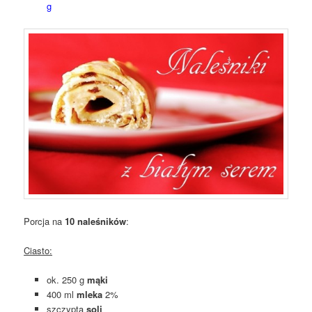
g
Porcja na
10 naleśników
:
Ciasto:
ok. 250 g
mąki
400 ml
mleka
2%
szczypta
soli