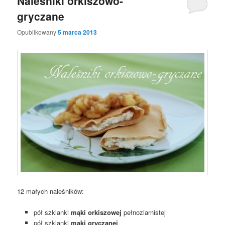
Naleśniki orkiszowo-
gryczane
Opublikowany
5 marca 2013
12 małych naleśników:
pół szklanki
mąki orkiszowej
pełnoziarnistej
pół szklanki
mąki gryczanej