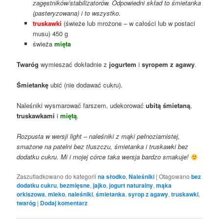
zagęstników/stabilizatorów. Odpowiedni skład to śmietanka
(pasteryzowana) i to wszystko.
truskawki
(świeże lub mrożone – w całości lub w postaci
musu) 450 g
świeża
mięta
Twaróg
wymieszać dokładnie z
jogurtem
i
syropem z agawy
.
Śmietankę
ubić (nie dodawać cukru).
Naleśniki wysmarować farszem, udekorować
ubitą śmietaną
,
truskawkami
i
miętą
.
Rozpusta w wersji light – naleśniki z mąki pełnoziarnistej,
smażone na patelni bez tłuszczu, śmietanka i truskawki bez
dodatku cukru. Mi i mojej córce taka wersja bardzo smakuje!
Zaszufladkowano do kategorii
na słodko
,
Naleśniki
|
Otagowano
bez
dodatku cukru
,
bezmięsne
,
jajko
,
jogurt naturalny
,
mąka
orkiszowa
,
mleko
,
naleśniki
,
śmietanka
,
syrop z agawy
,
truskawki
,
twaróg
|
Dodaj komentarz