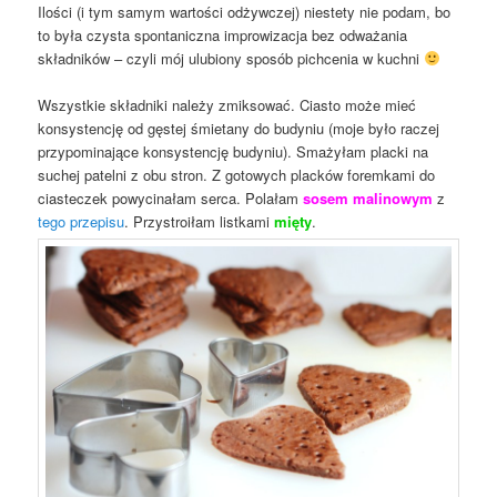
Ilości (i tym samym wartości odżywczej) niestety nie podam, bo
to była czysta spontaniczna improwizacja bez odważania
składników – czyli mój ulubiony sposób pichcenia w kuchni
Wszystkie składniki należy zmiksować. Ciasto może mieć
konsystencję od gęstej śmietany do budyniu (moje było raczej
przypominające konsystencję budyniu). Smażyłam placki na
suchej patelni z obu stron. Z gotowych placków foremkami do
ciasteczek powycinałam serca. Polałam
sosem malinowym
z
tego przepisu
. Przystroiłam listkami
mięty
.