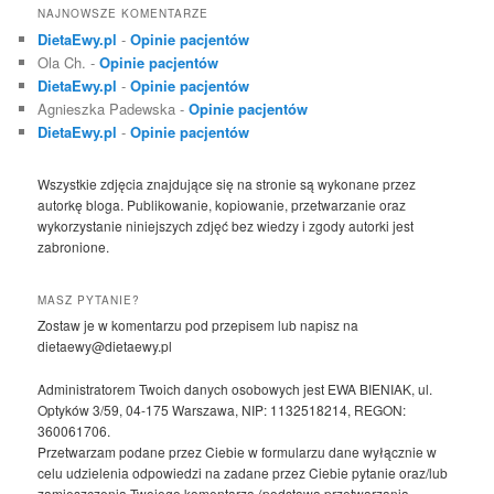
NAJNOWSZE KOMENTARZE
DietaEwy.pl
-
Opinie pacjentów
Ola Ch.
-
Opinie pacjentów
DietaEwy.pl
-
Opinie pacjentów
Agnieszka Padewska
-
Opinie pacjentów
DietaEwy.pl
-
Opinie pacjentów
Wszystkie zdjęcia znajdujące się na stronie są wykonane przez
autorkę bloga. Publikowanie, kopiowanie, przetwarzanie oraz
wykorzystanie niniejszych zdjęć bez wiedzy i zgody autorki jest
zabronione.
MASZ PYTANIE?
Zostaw je w komentarzu pod przepisem lub napisz na
dietaewy@dietaewy.pl
Administratorem Twoich danych osobowych jest EWA BIENIAK, ul.
Optyków 3/59, 04-175 Warszawa, NIP: 1132518214, REGON:
360061706.
Przetwarzam podane przez Ciebie w formularzu dane wyłącznie w
celu udzielenia odpowiedzi na zadane przez Ciebie pytanie oraz/lub
zamieszczenia Twojego komentarza (podstawa przetwarzania