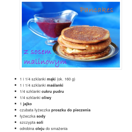
1 i 1/4 szklanki
mąki
(ok. 160 g)
1 i 1/4 szklanki
maślanki
1/4 szklanki
cukru pudru
1/4 szklanki
oliwy
1
jajko
czubata łyżeczka
proszku do pieczenia
łyżeczka
sody
szczypta
soli
odrobina
oleju
do smażenia