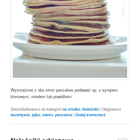
Wysmażone z obu stron pancakes podawać np. z syropem
klonowym, miodem lub powidłami.
Zaszufladkowano do kategorii
na słodko
,
Naleśniki
|
Otagowano
bezmięsne
,
jajko
,
mleko
,
pancakes
|
Dodaj komentarz