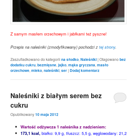
Z samym masłem orzechowym i jabłkami też pyszne!
Przepis na naleśniki (zmodyfikowany) pochodzi z
tej strony
.
Zaszufladkowano do kategorii
na słodko
,
Naleśniki
|
Otagowano
bez
dodatku cukru
,
bezmięsne
,
jajko
,
mąka gryczana
,
masło
orzechowe
,
mleko
,
naleśniki
,
ser
|
Dodaj komentarz
Naleśniki z białym serem bez
cukru
Opublikowany
10 maja 2012
Wartość odżywcza 1 naleśnika z nadzieniem:
173,1 kcal,
białko: 9,9 g, tłuszcz: 5,5 g, węglowodany: 21,2