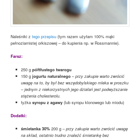
Naleśniki z
tego przepisu
(tym razem użyłam 100% mąki
pełnoziarnistej orkiszowej – do kupienia np. w Rossmannie).
Farsz:
250 g
półtłustego twarogu
150 g
jogurtu naturalnego
–
przy zakupie warto zwrócić
uwagę na to, by był bez wszędobylskiego mleka w proszku
– jednym z niekorzystnych jego działań jest podwyższanie
stężenia cholesterolu.
łyżka
syropu z agawy
(lub syropu klonowego lub miodu)
Dodatki:
śmietanka 30%
200 g –
przy zakupie warto zwrócić uwagę
na skład, ostatnio trudno znaleźć śmietankę bez