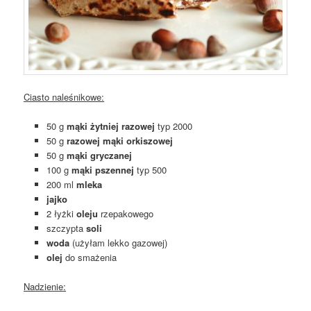
Ciasto naleśnikowe:
50 g
mąki żytniej razowej
typ 2000
50 g
razowej mąki orkiszowej
50 g
mąki gryczanej
100 g
mąki pszennej
typ 500
200 ml
mleka
jajko
2 łyżki
oleju
rzepakowego
szczypta
soli
woda
(użyłam lekko gazowej)
olej
do smażenia
Nadzienie: