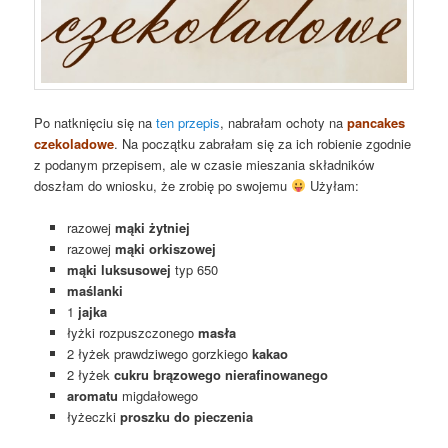
Po natknięciu się na
ten przepis
, nabrałam ochoty na
pancakes
czekoladowe
. Na początku zabrałam się za ich robienie zgodnie
z podanym przepisem, ale w czasie mieszania składników
doszłam do wniosku, że zrobię po swojemu
Użyłam:
razowej
mąki żytniej
razowej
mąki orkiszowej
mąki luksusowej
typ 650
maślanki
1
jajka
łyżki rozpuszczonego
masła
2 łyżek prawdziwego gorzkiego
kakao
2 łyżek
cukru brązowego nierafinowanego
aromatu
migdałowego
łyżeczki
proszku do pieczenia