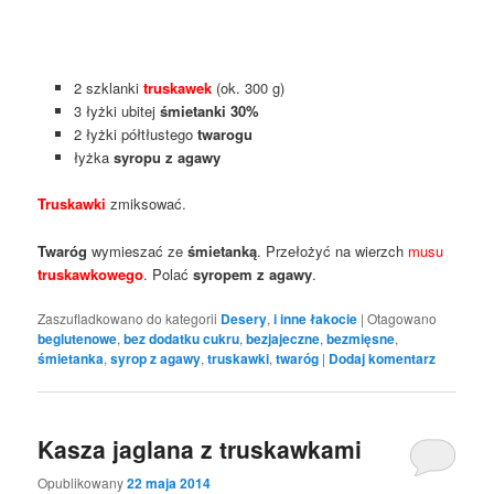
2 szklanki
truskawek
(ok. 300 g)
3 łyżki ubitej
śmietanki 30%
2 łyżki półtłustego
twarogu
łyżka
syropu z agawy
Truskawki
zmiksować.
Twaróg
wymieszać ze
śmietanką
. Przełożyć na wierzch
musu
truskawkowego
. Polać
syropem z agawy
.
Zaszufladkowano do kategorii
Desery
,
i inne łakocie
|
Otagowano
beglutenowe
,
bez dodatku cukru
,
bezjajeczne
,
bezmięsne
,
śmietanka
,
syrop z agawy
,
truskawki
,
twaróg
|
Dodaj komentarz
Kasza jaglana z truskawkami
Opublikowany
22 maja 2014