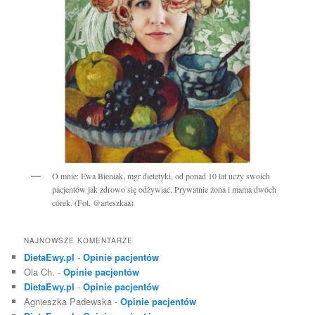
O mnie: Ewa Bieniak, mgr dietetyki, od ponad 10 lat uczy swoich
pacjentów jak zdrowo się odżywiać. Prywatnie żona i mama dwóch
córek. (Fot. @arteszkaa)
NAJNOWSZE KOMENTARZE
DietaEwy.pl
-
Opinie pacjentów
Ola Ch.
-
Opinie pacjentów
DietaEwy.pl
-
Opinie pacjentów
Agnieszka Padewska
-
Opinie pacjentów