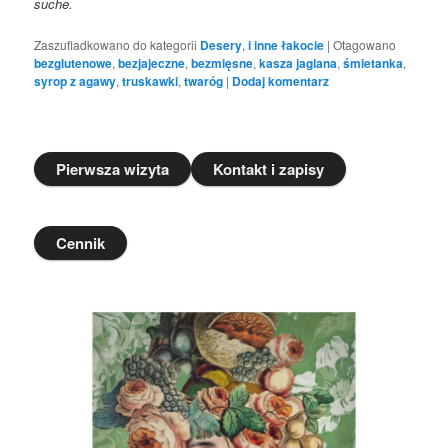
suche.
Zaszufladkowano do kategorii
Desery
,
i inne łakocie
|
Otagowano
bezglutenowe
,
bezjajeczne
,
bezmięsne
,
kasza jaglana
,
śmietanka
,
syrop z agawy
,
truskawki
,
twaróg
|
Dodaj komentarz
Pierwsza wizyta
Kontakt i zapisy
Cennik