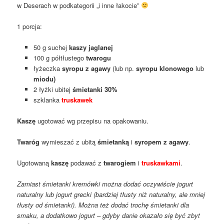
w Deserach w podkategorii „i inne łakocie”
1 porcja:
50 g suchej
kaszy jaglanej
100 g półtłustego
twarogu
łyżeczka
syropu z agawy
(lub np.
syropu klonowego
lub
miodu)
2 łyżki ubitej
śmietanki 30%
szklanka
truskawek
Kaszę
ugotować wg przepisu na opakowaniu.
Twaróg
wymieszać z ubitą
śmietanką
i
syropem z agawy
.
Ugotowaną
kaszę
podawać z
twarogiem
i
truskawkami
.
Zamiast śmietanki kremówki można dodać oczywiście jogurt
naturalny lub jogurt grecki (bardziej tłusty niż naturalny, ale mniej
tłusty od śmietanki). Można też dodać trochę śmietanki dla
smaku, a dodatkowo jogurt – gdyby danie okazało się być zbyt