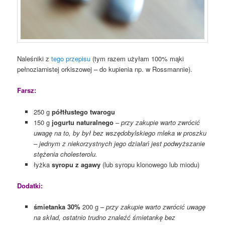
Naleśniki z
tego przepisu
(tym razem użyłam 100% mąki
pełnoziarnistej orkiszowej – do kupienia np. w Rossmannie).
Farsz:
250 g
półtłustego twarogu
150 g
jogurtu naturalnego
–
przy zakupie warto zwrócić
uwagę na to, by był bez wszędobylskiego mleka w proszku
– jednym z niekorzystnych jego działań jest podwyższanie
stężenia cholesterolu.
łyżka
syropu z agawy
(lub syropu klonowego lub miodu)
Dodatki:
śmietanka 30%
200 g –
przy zakupie warto zwrócić uwagę
na skład, ostatnio trudno znaleźć śmietankę bez