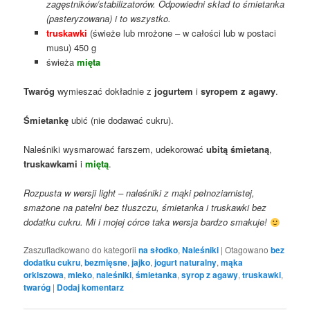
zagęstników/stabilizatorów. Odpowiedni skład to śmietanka
(pasteryzowana) i to wszystko.
truskawki
(świeże lub mrożone – w całości lub w postaci
musu) 450 g
świeża
mięta
Twaróg
wymieszać dokładnie z
jogurtem
i
syropem z agawy
.
Śmietankę
ubić (nie dodawać cukru).
Naleśniki wysmarować farszem, udekorować
ubitą śmietaną
,
truskawkami
i
miętą
.
Rozpusta w wersji light – naleśniki z mąki pełnoziarnistej,
smażone na patelni bez tłuszczu, śmietanka i truskawki bez
dodatku cukru. Mi i mojej córce taka wersja bardzo smakuje!
Zaszufladkowano do kategorii
na słodko
,
Naleśniki
|
Otagowano
bez
dodatku cukru
,
bezmięsne
,
jajko
,
jogurt naturalny
,
mąka
orkiszowa
,
mleko
,
naleśniki
,
śmietanka
,
syrop z agawy
,
truskawki
,
twaróg
|
Dodaj komentarz