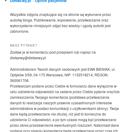
DietaEwy.pl
-
Opinie pacjentów
Wszystkie zdjęcia znajdujące się na stronie są wykonane przez
autorkę bloga. Publikowanie, kopiowanie, przetwarzanie oraz
wykorzystanie niniejszych zdjęć bez wiedzy i zgody autorki jest
zabronione.
MASZ PYTANIE?
Zostaw je w komentarzu pod przepisem lub napisz na
dietaewy@dietaewy.pl
Administratorem Twoich danych osobowych jest EWA BIENIAK, ul.
Optyków 3/59, 04-175 Warszawa, NIP: 1132518214, REGON:
360061706.
Przetwarzam podane przez Ciebie w formularzu dane wyłącznie w
celu udzielenia odpowiedzi na zadane przez Ciebie pytanie oraz/lub
zamieszczenia Twojego komentarza (podstawa przetwarzania
danych to realizacja naszych prawnie uzasadnionych interesów
administratora w postaci komunikacji z użytkownikami strony). Twoje
dane będą przetwarzane nie dłużej, niż jest to konieczne do
udzielenia Ci odpowiedzi, a po tym czasie mogą być przetwarzane
przez okres przedawnienia ewentualnych roszczeń. Natomiast dane
podane przy pisaniu komentarza będą przetwarzane przez czas ich