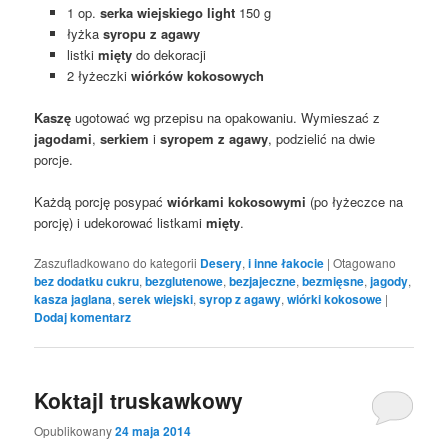
1 op.
serka wiejskiego light
150 g
łyżka
syropu z agawy
listki
mięty
do dekoracji
2 łyżeczki
wiórków kokosowych
Kaszę
ugotować wg przepisu na opakowaniu. Wymieszać z
jagodami
,
serkiem
i
syropem z agawy
, podzielić na dwie
porcje.
Każdą porcję posypać
wiórkami kokosowymi
(po łyżeczce na
porcję) i udekorować listkami
mięty
.
Zaszufladkowano do kategorii
Desery
,
i inne łakocie
|
Otagowano
bez dodatku cukru
,
bezglutenowe
,
bezjajeczne
,
bezmięsne
,
jagody
,
kasza jaglana
,
serek wiejski
,
syrop z agawy
,
wiórki kokosowe
|
Dodaj komentarz
Koktajl truskawkowy
Opublikowany
24 maja 2014