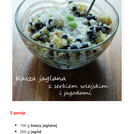
2 porcje
:
100 g
kaszy jaglanej
200 g
jagód