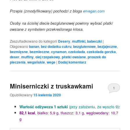
Przepis (zmodyfikowany) pochodzi z bloga
ervegan.com
Osoby na ścisłej diecie bezglutenowej powinny wybrać płatki
owsiane z symbolem przekreślonego kłosa.
Zaszufladkowano do kategorii
Desery
,
muffinki, babeczki
|
Otagowano
banan
,
bez dodatku cukru
,
bezglutenowe
,
bezjajeczne
,
bezmięsne
,
bezmleczne
,
cynamon
,
czekolada
,
czekolada gorzka
,
deser
,
muffiny
,
olej rzepakowy
,
płatki owsiane
,
proszek do
pieczenia
,
wegańskie
,
wege
|
Dodaj komentarz
Miniserniczki z truskawkami
1
Opublikowany
15 kwietnia 2020
Wartość odżywcza 1 sztuki
(przy założeniu, że wyszło 9)
:
82,1 kcal
, białko: 5,9 g, tłuszcz: 3,1 g, węglowodany: 10,7
g