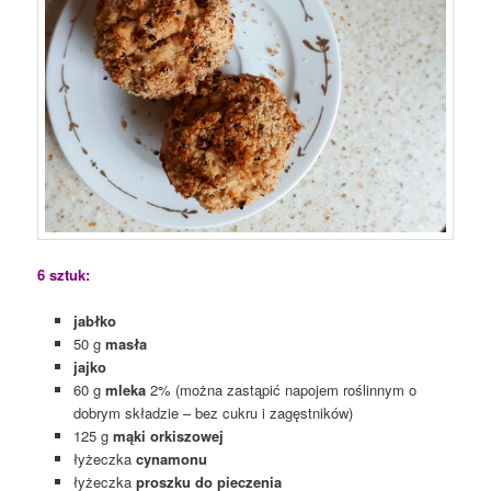
6 sztuk:
jabłko
50 g
masła
jajko
60 g
mleka
2% (można zastąpić napojem roślinnym o
dobrym składzie – bez cukru i zagęstników)
125 g
mąki orkiszowej
łyżeczka
cynamonu
łyżeczka
proszku do pieczenia