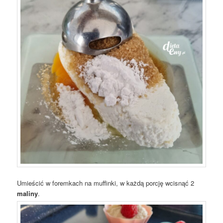
Umieścić w foremkach na muffinki, w każdą porcję wcisnąć 2
maliny
.