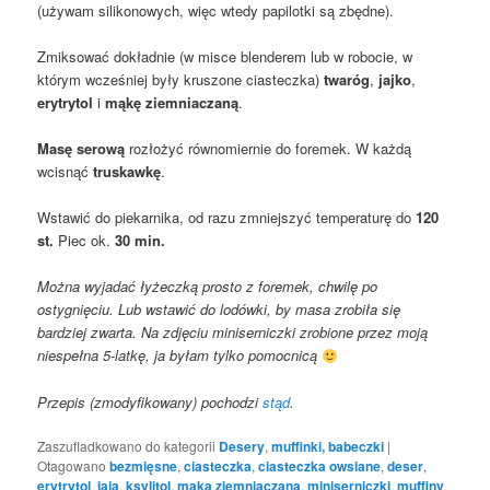
(używam silikonowych, więc wtedy papilotki są zbędne).
Zmiksować dokładnie (w misce blenderem lub w robocie, w
którym wcześniej były kruszone ciasteczka)
twaróg
,
jajko
,
erytrytol
i
mąkę ziemniaczaną
.
Masę serową
rozłożyć równomiernie do foremek. W każdą
wcisnąć
truskawkę
.
Wstawić do piekarnika, od razu zmniejszyć temperaturę do
120
st.
Piec ok.
30 min.
Można wyjadać łyżeczką prosto z foremek, chwilę po
ostygnięciu. Lub wstawić do lodówki, by masa zrobiła się
bardziej zwarta. Na zdjęciu miniserniczki zrobione przez moją
niespełna 5-latkę, ja byłam tylko pomocnicą
Przepis (zmodyfikowany) pochodzi
stąd
.
Zaszufladkowano do kategorii
Desery
,
muffinki, babeczki
|
Otagowano
bezmięsne
,
ciasteczka
,
ciasteczka owsiane
,
deser
,
erytrytol
,
jaja
,
ksylitol
,
mąka ziemniaczana
,
miniserniczki
,
muffiny
,