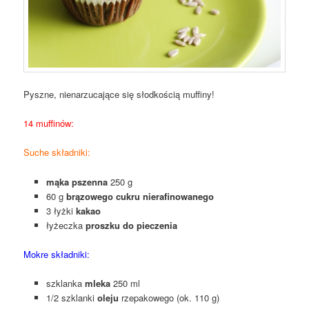
Pyszne, nienarzucające się słodkością muffiny!
14 muffinów:
Suche składniki:
mąka pszenna
250 g
60 g
brązowego cukru nierafinowanego
3 łyżki
kakao
łyżeczka
proszku do pieczenia
Mokre składniki:
szklanka
mleka
250 ml
1/2 szklanki
oleju
rzepakowego (ok. 110 g)