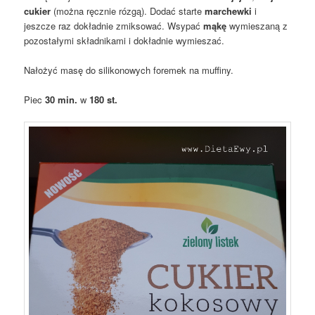
cukier
(można ręcznie rózgą). Dodać starte
marchewki
i
jeszcze raz dokładnie zmiksować. Wsypać
mąkę
wymieszaną z
pozostałymi składnikami i dokładnie wymieszać.
Nałożyć masę do silikonowych foremek na muffiny.
Piec
30 min.
w
180 st.