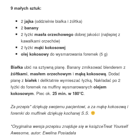
9 małych sztuk:
2
jajka
(oddzielnie białka i żółtka)
2
banany
2 łyżki
masła orzechowego
dobrej jakości (najlepiej z
kawałkami orzechów)
2 łyżki
mąki kokosowej
olej kokosowy
do wysmarowania foremek (5 g)
Białka
ubić na sztywną pianę. Banany zmiksować blenderem z
żółtkami
,
masłem orzechowym
i
mąką kokosową
. Dodać
pianę z
białek
i deliktatnie wymieszać łyżką. Nakładać po 2
łyżki do foremek na muffiny wysmarowanych
olejem
kokosowym
. Piec ok.
25 min. w 180°C
.
Za przepis* dziękuję swojemu pacjentowi, a za mąkę kokosową i
foremki do muffinek dziękuję kochanej S.S.
*Oryginalna wersja przepisu znajduje się w książceTreat Yourself
Awesome, autor: Ewelina Posiadała