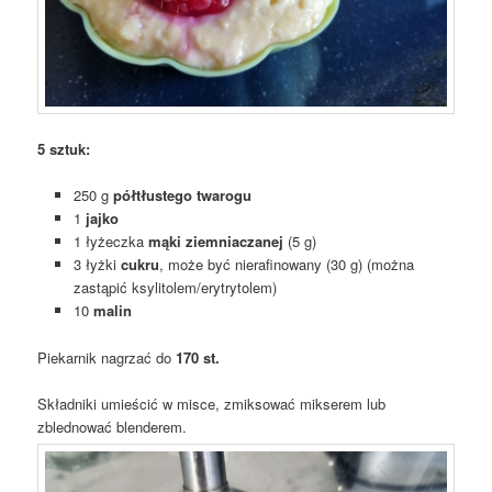
5 sztuk:
250 g
półtłustego twarogu
1
jajko
1 łyżeczka
mąki ziemniaczanej
(5 g)
3 łyżki
cukru
, może być nierafinowany (30 g) (można
zastąpić ksylitolem/erytrytolem)
10
malin
Piekarnik nagrzać do
170 st.
Składniki umieścić w misce, zmiksować mikserem lub
zblednować blenderem.