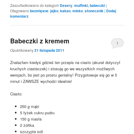
Zaszufladkowano do kategorii
Desery
,
muffinki, babeczki
|
Otagowano
bezmięsne
,
jajko
,
kakao
,
mleko
,
słonecznik
|
Dodaj
komentarz
Babeczki z kremem
1
Opublikowany
21 listopada 2011
Znalazłam kiedyś gdzieś ten przepis na ciasto (akurat dotyczył
kruchych ciasteczek) i stosuję go we wszystkich możliwych
wersjach, bo jest po prostu genialny! Przygotowuje się go w 5
minut i ZAWSZE wychodzi idealnie!
Ciasto:
250 g mąki
5 łyżek cukru pudru
150 g masła
2 żółtka
szczypta soli