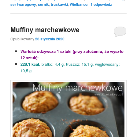
ser twarogowy
,
sernik
,
truskawki
,
Wielkanoc
|
1
odpowiedź
Muffiny marchewkowe
Opublikowany
26 stycznia 2020
Wartość odżywcza 1 sztuki (przy założeniu, że wyszło
12 sztuk):
228,1 kcal,
białko: 4,4 g, tłuszcz: 15,1 g, węglowodany:
19,5 g