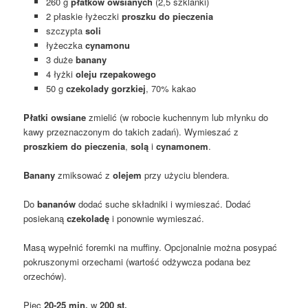
260 g
płatków owsianych
(2,5 szklanki)
2 płaskie łyżeczki
proszku do pieczenia
szczypta
soli
łyżeczka
cynamonu
3 duże
banany
4 łyżki
oleju rzepakowego
50 g
czekolady
gorzkiej
, 70% kakao
Płatki owsiane
zmielić (w robocie kuchennym lub młynku do
kawy przeznaczonym do takich zadań). Wymieszać z
proszkiem do pieczenia
,
solą
i
cynamonem
.
Banany
zmiksować z
olejem
przy użyciu blendera.
Do
bananów
dodać suche składniki i wymieszać. Dodać
posiekaną
czekoladę
i ponownie wymieszać.
Masą wypełnić foremki na muffiny. Opcjonalnie można posypać
pokruszonymi orzechami (wartość odżywcza podana bez
orzechów).
Piec
20-25 min.
w
200 st.