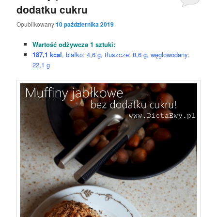
dodatku cukru
Opublikowany
10 października 2019
Wartość odżywcza 1 sztuki:
187,1 kcal
, białko: 4,6 g, tłuszcze: 8,6 g, węglowodany:
22,1 g