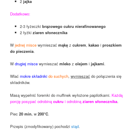
2
jajka
Dodatkowo:
2-3 łyżeczki
brązowego cukru nierafinowanego
2 łyżki
ziaren słonecznika
W
jednej misce
wymieszać
mąkę
z
cukrem
,
kakao
i
proszkiem
do pieczenia
.
W
drugiej misce
wymieszać
mleko
z
olejem
i
jajkami
.
Wlać
mokre składniki
do suchych
,
wymieszać
do połączenia się
składników.
Masą wypełnić foremki do muffinek wyłożone papilotkami.
Każdą
porcję posypać odrobiną
cukru
i odrobiną
ziaren słonecznika
.
Piec
20 min.
w
200°C
.
Przepis (zmodyfikowany) pochodzi
stąd
.