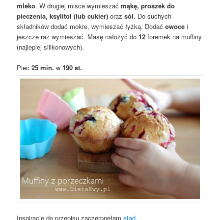
mleko
. W drugiej misce wymieszać
mąkę, proszek do
pieczenia, ksylitol (lub cukier)
oraz
sól
. Do suchych
składników dodać mokre, wymieszać łyżką. Dodać
owoce
i
jeszcze raz wymieszać. Masę nałożyć do
12
foremek na muffiny
(najlepiej silikonowych).
Piec
25 min.
w
190 st.
Inspirację do przepisu zaczerpnęłam
stąd
.