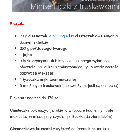
9 sztuk:
70 g
ciasteczek
Mini Jungle
lub
ciasteczek owsianych
o
dobrym składzie
250 g
półtłustego twarogu
1
jajko
3 łyżki
erytrytolu
(lub ksylitolu lub innego wybranego
słodzidła, np. cukru nierafinowanego, tylko wtedy wartość
odżywcza większa)
1 łyżeczka
mąki ziemniaczanej
9 mrożonych
truskawek
(lub świeżych, jeśli są dostępne)
Piekarnik nagrzać do
170 st.
Ciasteczka
pokruszyć (ja robię to w robocie kuchennym, ale
można też w misce przy użyciu np. tłuczka do ziemniaków).
Ciasteczkową kruszonkę
wyłożyć do foremek na muffiny