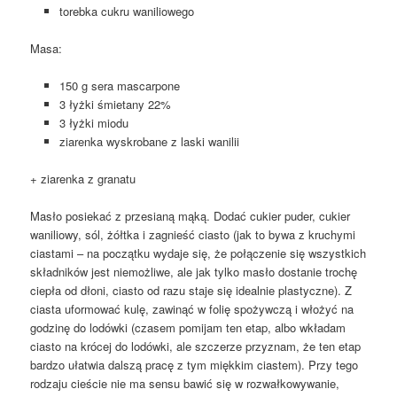
torebka cukru waniliowego
Masa:
150 g sera mascarpone
3 łyżki śmietany 22%
3 łyżki miodu
ziarenka wyskrobane z laski wanilii
+ ziarenka z granatu
Masło posiekać z przesianą mąką. Dodać cukier puder, cukier
waniliowy, sól, żółtka i zagnieść ciasto (jak to bywa z kruchymi
ciastami – na początku wydaje się, że połączenie się wszystkich
składników jest niemożliwe, ale jak tylko masło dostanie trochę
ciepła od dłoni, ciasto od razu staje się idealnie plastyczne). Z
ciasta uformować kulę, zawinąć w folię spożywczą i włożyć na
godzinę do lodówki (czasem pomijam ten etap, albo wkładam
ciasto na krócej do lodówki, ale szczerze przyznam, że ten etap
bardzo ułatwia dalszą pracę z tym miękkim ciastem). Przy tego
rodzaju cieście nie ma sensu bawić się w rozwałkowywanie,