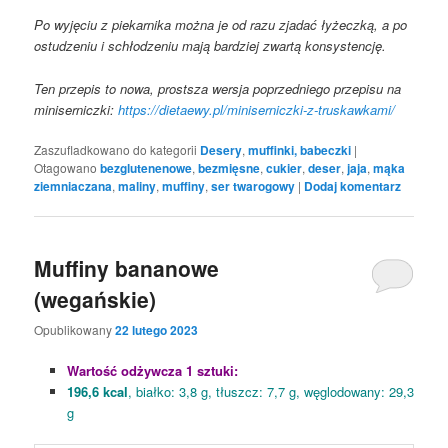
Po wyjęciu z piekarnika można je od razu zjadać łyżeczką, a po
ostudzeniu i schłodzeniu mają bardziej zwartą konsystencję.
Ten przepis to nowa, prostsza wersja poprzedniego przepisu na
miniserniczki:
https://dietaewy.pl/miniserniczki-z-truskawkami/
Zaszufladkowano do kategorii
Desery
,
muffinki, babeczki
|
Otagowano
bezglutenenowe
,
bezmięsne
,
cukier
,
deser
,
jaja
,
mąka
ziemniaczana
,
maliny
,
muffiny
,
ser twarogowy
|
Dodaj komentarz
Muffiny bananowe
(wegańskie)
Opublikowany
22 lutego 2023
Wartość odżywcza 1 sztuki:
196,6 kcal
, białko: 3,8 g, tłuszcz: 7,7 g, węglodowany: 29,3
g