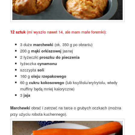
12 sztuk
(mi wyszło nawet 14, ale mam małe foremki):
3 duże
marchewki
(ok. 350 g po obraniu)
200 g
mąki orkiszowej
jasnej
2 łyżeczki
proszku do pieczenia
łyżeczka
cynamonu
szczypta
soli
160 g
oleju rzepakowego
60 g
cukru kokosowego
(lub ksylitolu/erytrytolu, wtedy
muffiny będą mniej kaloryczne)
3
jaja
Marchewki
obrać i zetrzeć na tarce o grubych oczkach (można
przy użyciu robota kuchennego).