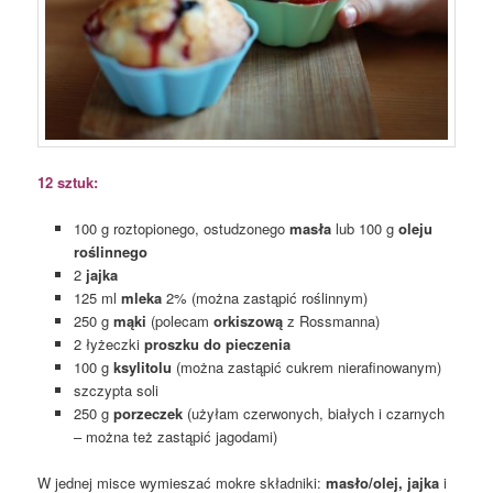
12 sztuk:
100 g roztopionego, ostudzonego
masła
lub 100 g
oleju
roślinnego
2
jajka
125 ml
mleka
2% (można zastąpić roślinnym)
250 g
mąki
(polecam
orkiszową
z Rossmanna)
2 łyżeczki
proszku do pieczenia
100 g
ksylitolu
(można zastąpić cukrem nierafinowanym)
szczypta soli
250 g
porzeczek
(użyłam czerwonych, białych i czarnych
– można też zastąpić jagodami)
W jednej misce wymieszać mokre składniki:
masło/olej, jajka
i