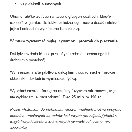
50 g
daktyli suszonych
Obrane
jabłko
zetrzeć na tarce o grubych oczkach.
Masło
roztopić w garnku. Do lekko ostudzonego
masła
dodać
mleko
i
jajko
i dokładnie wymieszać trzepaczką.
W misce wymieszać
mąkę
,
cynamon
i
proszek do pieczenia
.
Daktyle
rozdrobnić (np. przy użyciu robota kuchennego lub
drobniutko posiekać).
Wymieszać starte
jabłko
z
daktylami
, dodać
suche
i
mokre
składniki i dokładnie wymieszać łyżką.
Wypełnić ciastem formę na muffiny (używam silikonowej, więc
nie wykładam jej papilotkami). Piec
25 min.
w
190 st
.
Przed włożeniem do piekarnika wierzch muffinek można posypać
odrobiną zmielonych orzechów laskowych (na zdjęciu)/płatków
migdałowych/wiórków kokosowych (wartość odżywcza bez
dodatków).