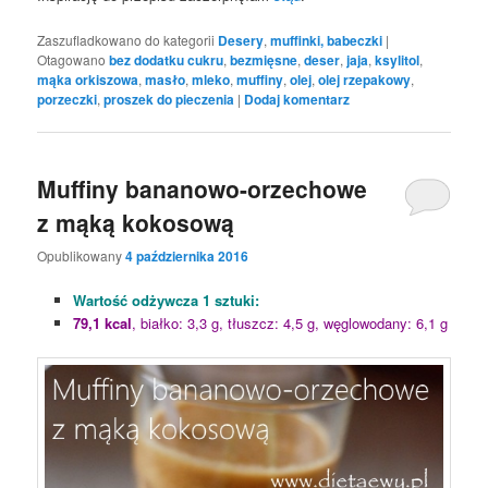
Zaszufladkowano do kategorii
Desery
,
muffinki, babeczki
|
Otagowano
bez dodatku cukru
,
bezmięsne
,
deser
,
jaja
,
ksylitol
,
mąka orkiszowa
,
masło
,
mleko
,
muffiny
,
olej
,
olej rzepakowy
,
porzeczki
,
proszek do pieczenia
|
Dodaj komentarz
Muffiny bananowo-orzechowe
z mąką kokosową
Opublikowany
4 października 2016
Wartość odżywcza 1 sztuki:
79,1 kcal
, białko: 3,3 g, tłuszcz: 4,5 g, węglowodany: 6,1 g