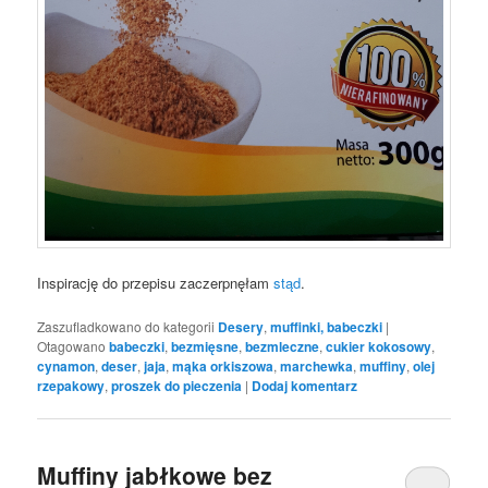
Inspirację do przepisu zaczerpnęłam
stąd
.
Zaszufladkowano do kategorii
Desery
,
muffinki, babeczki
|
Otagowano
babeczki
,
bezmięsne
,
bezmleczne
,
cukier kokosowy
,
cynamon
,
deser
,
jaja
,
mąka orkiszowa
,
marchewka
,
muffiny
,
olej
rzepakowy
,
proszek do pieczenia
|
Dodaj komentarz
Muffiny jabłkowe bez