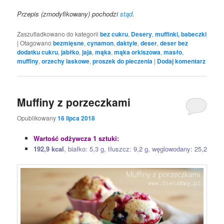
Przepis (zmodyfikowany) pochodzi
stąd
.
Zaszufladkowano do kategorii
bez cukru
,
Desery
,
muffinki, babeczki
|
Otagowano
bezmięsne
,
cynamon
,
daktyle
,
deser
,
deser bez
dodatku cukru
,
jabłko
,
jaja
,
mąka
,
mąka orkiszowa
,
masło
,
muffiny
,
orzechy laskowe
,
proszek do pieczenia
|
Dodaj komentarz
Muffiny z porzeczkami
Opublikowany
16 lipca 2018
Wartość odżywcza 1 sztuki:
192,9 kcal
, białko: 5,3 g, tłuszcz: 9,2 g, węglowodany: 25,2