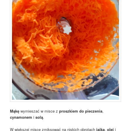
Mąkę
wymieszać w misce z
proszkiem do pieczenia
,
cynamonem
i
solą
.
W większej misce zmiksować na niskich obrotach
jajka
,
olej
i