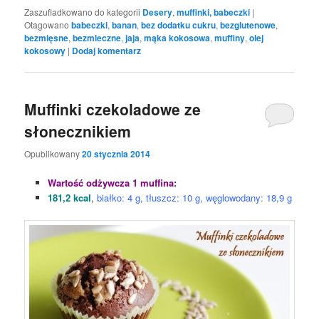
Zaszufladkowano do kategorii
Desery
,
muffinki, babeczki
|
Otagowano
babeczki
,
banan
,
bez dodatku cukru
,
bezglutenowe
,
bezmięsne
,
bezmleczne
,
jaja
,
mąka kokosowa
,
muffiny
,
olej
kokosowy
|
Dodaj komentarz
Muffinki czekoladowe ze
słonecznikiem
Opublikowany
20 stycznia 2014
Wartość odżywcza 1 muffina:
181,2 kcal
,
białko: 4 g, tłuszcz: 10 g, węglowodany: 18,9 g