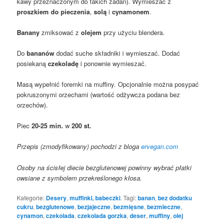
kawy przeznaczonym do takich zadań). Wymieszać z
proszkiem do pieczenia
,
solą
i
cynamonem
.
Banany
zmiksować z
olejem
przy użyciu blendera.
Do
bananów
dodać suche składniki i wymieszać. Dodać
posiekaną
czekoladę
i ponownie wymieszać.
Masą wypełnić foremki na muffiny. Opcjonalnie można posypać
pokruszonymi orzechami (wartość odżywcza podana bez
orzechów).
Piec
20-25 min.
w
200 st.
Przepis (zmodyfikowany) pochodzi z bloga
ervegan.com
Osoby na ścisłej diecie bezglutenowej powinny wybrać płatki
owsiane z symbolem przekreślonego kłosa.
Kategorie:
Desery
,
muffinki, babeczki
. Tagi:
banan
,
bez dodatku
cukru
,
bezglutenowe
,
bezjajeczne
,
bezmięsne
,
bezmleczne
,
cynamon
,
czekolada
,
czekolada gorzka
,
deser
,
muffiny
,
olej