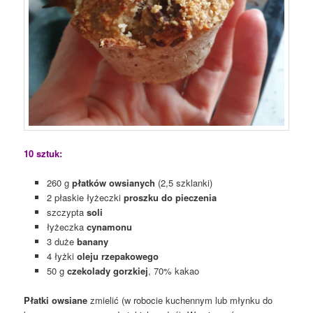
10 sztuk:
260 g
płatków owsianych
(2,5 szklanki)
2 płaskie łyżeczki
proszku do pieczenia
szczypta
soli
łyżeczka
cynamonu
3 duże
banany
4 łyżki
oleju rzepakowego
50 g
czekolady
gorzkiej
, 70% kakao
Płatki owsiane
zmielić (w robocie kuchennym lub młynku do