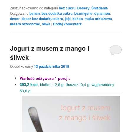
Zaszufladkowano do kategorii
bez cukru
,
Desery
,
Śniadania
|
Otagowano
banan
,
bez dodatku cukru
,
bezmięsne
,
cynamon
,
deser
,
deser bez dodatku cukru
,
jaja
,
kakao
,
mąka orkiszowa
,
masło orzechowe
,
oliwa
|
Dodaj komentarz
Jogurt z musem z mango i
śliwek
Opublikowany
13 października 2018
Wartość odżywcza 1 porcji:
393,2 kcal
, białko: 12,8 g, tłuszcz: 9,4 g, węglowodany:
59,6 g