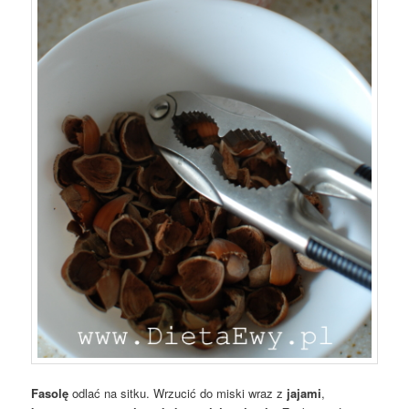
Fasolę
odlać na sitku. Wrzucić do miski wraz z
jajami
,