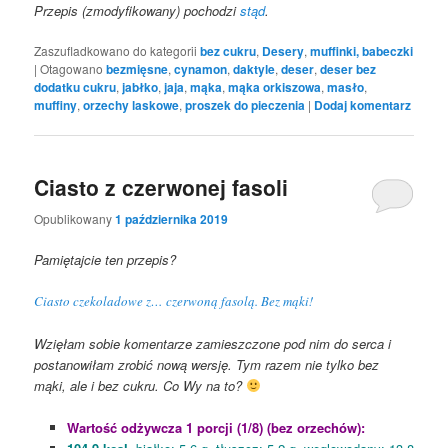
Przepis (zmodyfikowany) pochodzi
stąd
.
Zaszufladkowano do kategorii
bez cukru
,
Desery
,
muffinki, babeczki
|
Otagowano
bezmięsne
,
cynamon
,
daktyle
,
deser
,
deser bez
dodatku cukru
,
jabłko
,
jaja
,
mąka
,
mąka orkiszowa
,
masło
,
muffiny
,
orzechy laskowe
,
proszek do pieczenia
|
Dodaj komentarz
Ciasto z czerwonej fasoli
Opublikowany
1 października 2019
Pamiętajcie ten przepis?
Ciasto czekoladowe z… czerwoną fasolą. Bez mąki!
Wzięłam sobie komentarze zamieszczone pod nim do serca i
postanowiłam zrobić nową wersję. Tym razem nie tylko bez
mąki, ale i bez cukru. Co Wy na to?
Wartość odżywcza 1 porcji (1/8) (bez orzechów):