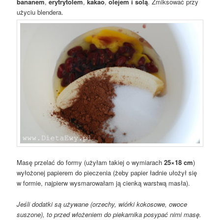
bananem
,
erytrytolem
,
kakao
,
olejem i solą
. Zmiksować przy
użyciu blendera.
Masę przelać do formy (użyłam takiej o wymiarach
25×18 cm
)
wyłożonej papierem do pieczenia (żeby papier ładnie ułożył się
w formie, najpierw wysmarowałam ją cienką warstwą masła).
Jeśli dodatki są używane (orzechy, wiórki kokosowe, owoce
suszone), to przed włożeniem do piekarnika posypać nimi masę.