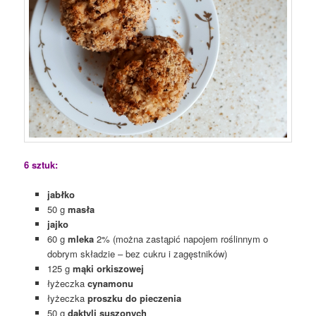
6 sztuk:
jabłko
50 g
masła
jajko
60 g
mleka
2% (można zastąpić napojem roślinnym o
dobrym składzie – bez cukru i zagęstników)
125 g
mąki orkiszowej
łyżeczka
cynamonu
łyżeczka
proszku do pieczenia
50 g
daktyli suszonych