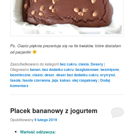
Ps. Ciasto pięknie prezentuje się na tle kwiatów, które dostałam
od pacjentki
Zaszufladkowano do kategorii
bez cukru
,
ciasta
,
Desery
|
Otagowano
banan
,
bez dodatku cukru
,
bezglutenowe
,
bezmięsne
,
bezmleczne
,
ciasto
,
deser
,
deser bez dodatku cukru
,
erytrytol
,
fasola
,
fasola czerwona
,
jaja
,
kakao
,
olej rzepakowy
|
Dodaj
komentarz
Placek bananowy z jogurtem
Opublikowany
9 lutego 2019
Wartość odżywcza: