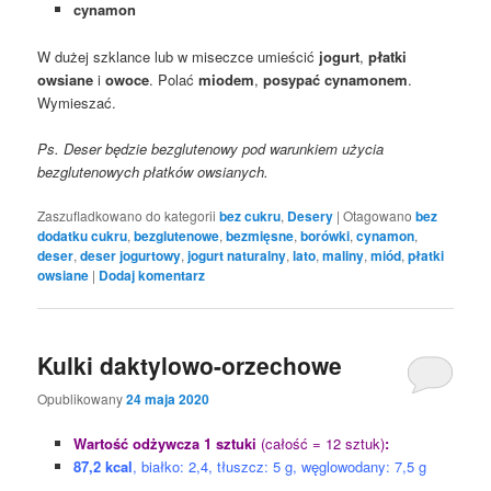
cynamon
W dużej szklance lub w miseczce umieścić
jogurt
,
płatki
owsiane
i
owoce
. Polać
miodem
,
posypać cynamonem
.
Wymieszać.
Ps. Deser będzie bezglutenowy pod warunkiem użycia
bezglutenowych płatków owsianych.
Zaszufladkowano do kategorii
bez cukru
,
Desery
|
Otagowano
bez
dodatku cukru
,
bezglutenowe
,
bezmięsne
,
borówki
,
cynamon
,
deser
,
deser jogurtowy
,
jogurt naturalny
,
lato
,
maliny
,
miód
,
płatki
owsiane
|
Dodaj komentarz
Kulki daktylowo-orzechowe
Opublikowany
24 maja 2020
Wartość odżywcza 1 sztuki
(całość = 12 sztuk)
:
87,2 kcal
, białko: 2,4, tłuszcz: 5 g, węglowodany: 7,5 g