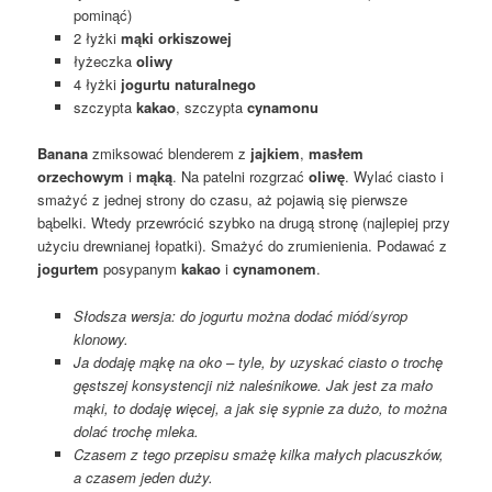
pominąć)
2 łyżki
mąki orkiszowej
łyżeczka
oliwy
4 łyżki
jogurtu naturalnego
szczypta
kakao
, szczypta
cynamonu
Banana
zmiksować blenderem z
jajkiem
,
masłem
orzechowym
i
mąką
. Na patelni rozgrzać
oliwę
. Wylać ciasto i
smażyć z jednej strony do czasu, aż pojawią się pierwsze
bąbelki. Wtedy przewrócić szybko na drugą stronę (najlepiej przy
użyciu drewnianej łopatki). Smażyć do zrumienienia. Podawać z
jogurtem
posypanym
kakao
i
cynamonem
.
Słodsza wersja: do jogurtu można dodać miód/syrop
klonowy.
Ja dodaję mąkę na oko – tyle, by uzyskać ciasto o trochę
gęstszej konsystencji niż naleśnikowe. Jak jest za mało
mąki, to dodaję więcej, a jak się sypnie za dużo, to można
dolać trochę mleka.
Czasem z tego przepisu smażę kilka małych placuszków,
a czasem jeden duży.