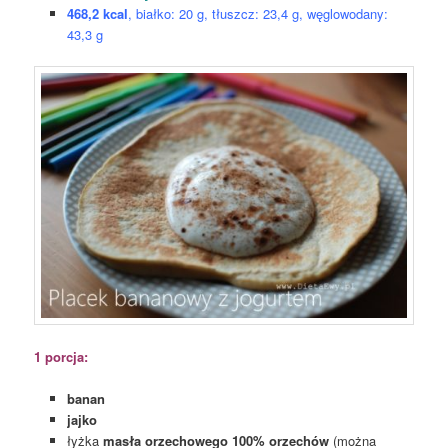
468,2 kcal
, białko: 20 g, tłuszcz: 23,4 g, węglowodany:
43,3 g
1 porcja:
banan
jajko
łyżka
masła orzechowego 100% orzechów
(można