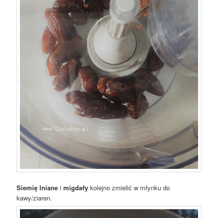
Siemię lniane
i
migdały
kolejno zmielić w młynku do
kawy/ziaren.