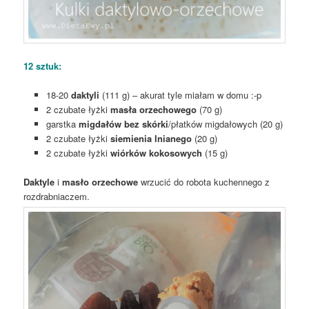
12 sztuk:
18-20
daktyli
(111 g) – akurat tyle miałam w domu :-p
2 czubate łyżki
masła orzechowego
(70 g)
garstka
migdałów bez skórki
/płatków migdałowych (20 g)
2 czubate łyżki
siemienia lnianego
(20 g)
2 czubate łyżki
wiórków kokosowych
(15 g)
Daktyle
i
masło orzechowe
wrzucić do robota kuchennego z
rozdrabniaczem.