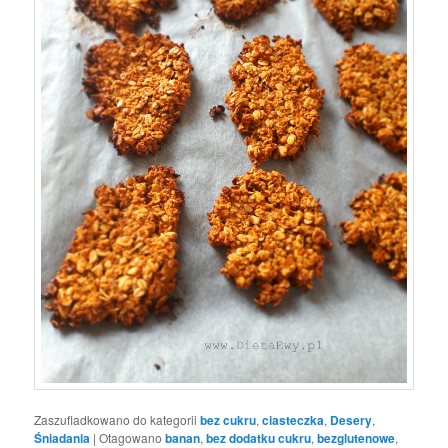
Zaszufladkowano do kategorii
bez cukru
,
ciasteczka
,
Desery
,
Śniadania
|
Otagowano
banan
,
bez dodatku cukru
,
bezglutenowe
,