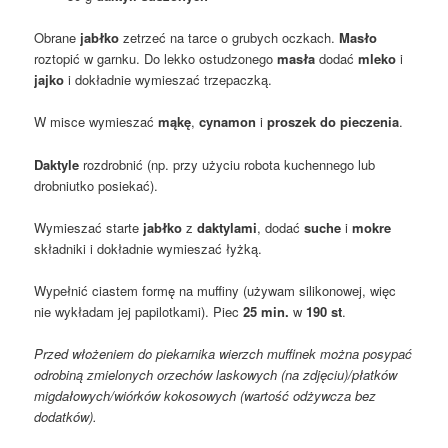
Obrane
jabłko
zetrzeć na tarce o grubych oczkach.
Masło
roztopić w garnku. Do lekko ostudzonego
masła
dodać
mleko
i
jajko
i dokładnie wymieszać trzepaczką.
W misce wymieszać
mąkę
,
cynamon
i
proszek do pieczenia
.
Daktyle
rozdrobnić (np. przy użyciu robota kuchennego lub
drobniutko posiekać).
Wymieszać starte
jabłko
z
daktylami
, dodać
suche
i
mokre
składniki i dokładnie wymieszać łyżką.
Wypełnić ciastem formę na muffiny (używam silikonowej, więc
nie wykładam jej papilotkami). Piec
25 min.
w
190 st
.
Przed włożeniem do piekarnika wierzch muffinek można posypać
odrobiną zmielonych orzechów laskowych (na zdjęciu)/płatków
migdałowych/wiórków kokosowych (wartość odżywcza bez
dodatków).