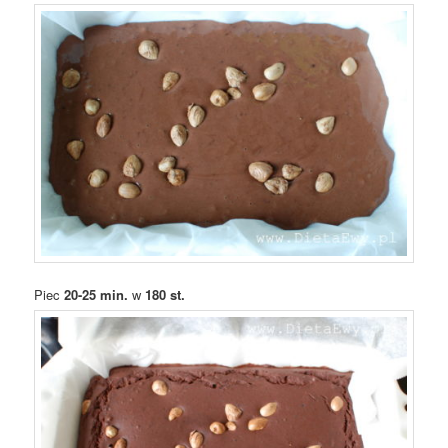
Piec
20-25 min.
w
180 st.