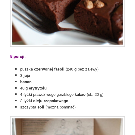
8 porcji:
puszka
czerwonej fasoli
(240 g bez zalewy)
3
jaja
banan
40 g
erytrytolu
4 łyżki prawdziwego gorzkiego
kakao
(ok. 20 g)
2 łyżki
oleju rzepakowego
szczypta
soli
(można pominąć)