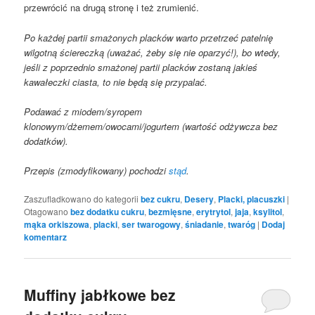
przewrócić na drugą stronę i też zrumienić.
Po każdej partii smażonych placków warto przetrzeć patelnię
wilgotną ściereczką (uważać, żeby się nie oparzyć!), bo wtedy,
jeśli z poprzednio smażonej partii placków zostaną jakieś
kawałeczki ciasta, to nie będą się przypalać.
Podawać z miodem/syropem
klonowym/dżemem/owocami/jogurtem (wartość odżywcza bez
dodatków).
Przepis (zmodyfikowany) pochodzi
stąd
.
Zaszufladkowano do kategorii
bez cukru
,
Desery
,
Placki, placuszki
|
Otagowano
bez dodatku cukru
,
bezmięsne
,
erytrytol
,
jaja
,
ksylitol
,
mąka orkiszowa
,
placki
,
ser twarogowy
,
śniadanie
,
twaróg
|
Dodaj
komentarz
Muffiny jabłkowe bez