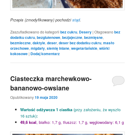
Przepis (zmodyfikowany) pochodzi
stąd
.
Zaszufladkowano do kategorii
bez cukru
,
Desery
|
Otagowano
bez
dodatku cukru
,
bezglutenowe
,
bezjajeczne
,
bezmięsne
,
bezmleczne
,
daktyle
,
deser
,
deser bez dodatku cukru
,
masło
orzechowe
,
migdały
,
siemię lniane
,
wegetariańskie
,
wiórki
kokosowe
|
Dodaj komentarz
Ciasteczka marchewkowo-
bananowo-owsiane
Opublikowany
19 maja 2020
Wartość odżywcza 1 ciastka
(przy założeniu, że wyszło
16 sztuk)
:
49,6 kcal
, białko: 1,7 g, tłuszcz: 1,7 g, węglowodany: 6,1 g