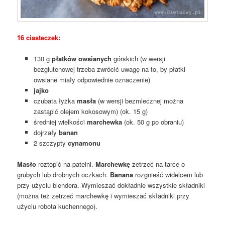
16 ciasteczek:
130 g
płatków owsianych
górskich (w wersji
bezglutenowej trzeba zwrócić uwagę na to, by płatki
owsiane miały odpowiednie oznaczenie)
jajko
czubata łyżka
masła
(w wersji bezmlecznej można
zastąpić olejem kokosowym) (ok. 15 g)
średniej wielkości
marchewka
(ok. 50 g po obraniu)
dojrzały
banan
2 szczypty
cynamonu
Masło
roztopić na patelni.
Marchewkę
zetrzeć na tarce o
grubych lub drobnych oczkach.
Banana
rozgnieść widelcem lub
przy użyciu blendera. Wymieszać dokładnie wszystkie składniki
(można też zetrzeć marchewkę i wymieszać składniki przy
użyciu robota kuchennego).