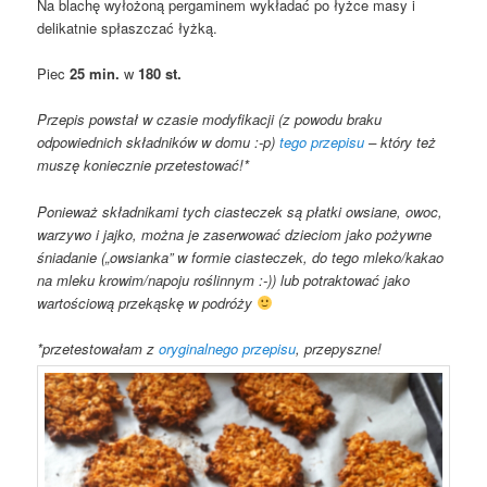
Na blachę wyłożoną pergaminem wykładać po łyżce masy i
delikatnie spłaszczać łyżką.
Piec
25 min.
w
180 st.
Przepis powstał w czasie modyfikacji (z powodu braku
odpowiednich składników w domu :-p)
tego przepisu
– który też
muszę koniecznie przetestować!*
Ponieważ składnikami tych ciasteczek są płatki owsiane, owoc,
warzywo i jajko, można je zaserwować dzieciom jako pożywne
śniadanie („owsianka” w formie ciasteczek, do tego mleko/kakao
na mleku krowim/napoju roślinnym :-)) lub potraktować jako
wartościową przekąskę w podróży
*przetestowałam z
oryginalnego przepisu
, przepyszne!