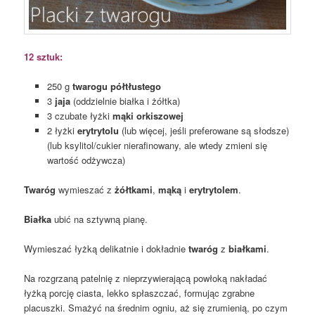
12 sztuk:
250 g
twarogu półtłustego
3
jaja
(oddzielnie białka i żółtka)
3 czubate łyżki
mąki orkiszowej
2 łyżki
erytrytolu
(lub więcej, jeśli preferowane są słodsze)
(lub ksylitol/cukier nierafinowany, ale wtedy zmieni się
wartość odżywcza)
Twaróg
wymieszać z
żółtkami
,
mąką
i
erytrytolem
.
Białka
ubić na sztywną pianę.
Wymieszać łyżką delikatnie i dokładnie
twaróg
z
białkami
.
Na rozgrzaną patelnię z nieprzywierającą powłoką nakładać
łyżką porcję ciasta, lekko spłaszczać, formując zgrabne
placuszki. Smażyć na średnim ogniu, aż się zrumienią, po czym