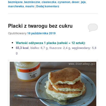
bezmięsne
,
bezmleczne
,
ciasteczka
,
cynamon
,
deser
,
jaja
,
marchewka
,
masło
|
Dodaj komentarz
Placki z twarogu bez cukru
Opublikowany
18 października 2019
Wartość odżywcza 1 placka (całość = 12 sztuk):
65,3 kcal
, białko: 6,7 g, tłuszcze: 2,4 g, węglowodany: 5,8
g