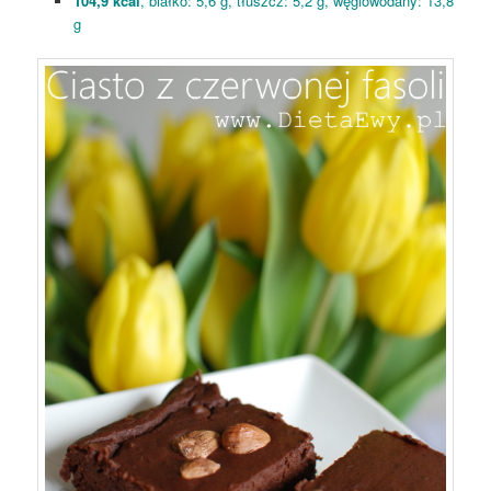
104,9 kcal
, białko: 5,6 g, tłuszcz: 5,2 g, węglowodany: 13,8
g