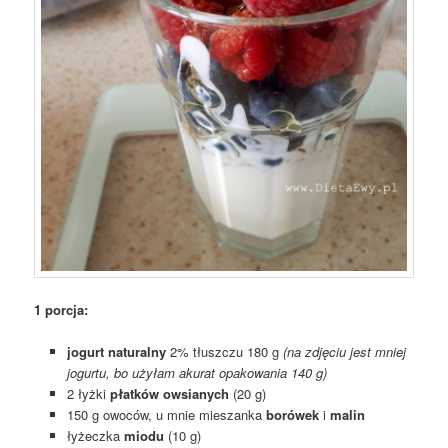
1 porcja:
jogurt naturalny
2% tłuszczu 180 g
(na zdjęciu jest mniej
jogurtu, bo użyłam akurat opakowania 140 g)
2 łyżki
płatków owsianych
(20 g)
150 g owoców, u mnie mieszanka
borówek
i
malin
łyżeczka
miodu
(10 g)