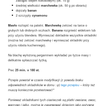
zastąpić olejem kokosowym) (ok. 15 g)
średniej wielkości
marchewka
(ok. 50 g po obraniu)
dojrzały
banan
2 szczypty
cynamonu
Masło
roztopić na patelni.
Marchewkę
zetrzeć na tarce o
grubych lub drobnych oczkach.
Banana
rozgnieść widelcem lub
przy użyciu blendera. Wymieszać dokładnie wszystkie składniki
(można też zetrzeć marchewkę i wymieszać składniki przy
użyciu robota kuchennego).
Na blachę wyłożoną pergaminem wykładać po łyżce masy i
delikatnie spłaszczać łyżką.
Piec
25 min.
w
180 st.
Przepis powstał w czasie modyfikacji (z powodu braku
odpowiednich składników w domu :-p)
tego przepisu
– który też
muszę koniecznie przetestować!*
Ponieważ składnikami tych ciasteczek są płatki owsiane, owoc,
warzywo i jajko, można je zaserwować dzieciom jako pożywne