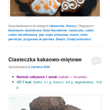
Zaszufladkowano do kategorii
ciasteczka
,
Desery
|
Otagowano
bezmięsne
,
bezmleczne
,
Boże Narodzenie
,
ciasteczka
,
cukier
,
cukier nierafinowany
,
jaja
,
mąka orkiszowa
,
masło
,
miód
,
pierniczki
,
przyprawa do piernika
,
Święta
|
Dodaj komentarz
Ciasteczka kakaowo-miętowe
Opublikowany
2 czerwca 2020
Wartość odżywcza 1 sztuki
(całość = 16 sztuk)
:
127,7 kcal
, białko: 3,1 g, tłuszcz: 6,6 g, węglowodany: 13,6
g