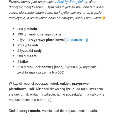
Przepis oparty jest na przepisie
Pani Igi Sarzyńskiej
, ale z
drobnymi modyfikacjami. Tym razem jednak nie ucinałam ilości
cukru, nie zamieniałam cukru na ksylitol czy erytrytol. Będzie
tradycyjnie, a dietetyczne będą co najwyżej ilości i brak lukru
220 g
miodu
130 g nierafinowanego
cukru
2 łyżki
przyprawy piernikowej
(użyłam takiej)
szczypta
soli
2 łyżeczki
sody
230 g
masła
1
jajko
510 g
mąki orkiszowej jasnej
(typ 500) (w oryginale
zwykła mąka pszenna typ 500)
W kąpieli wodnej podgrzać
miód
,
cukier
,
przyprawę
piernikową
i
sól
. Mieszać drewnianą łyżką, do rozpuszczenia
się cukru (jak widać na zdjęciu, ja nie poczekałam na całkowite
rozpuszczenie się cukru :-p).
Dodać
sodę
i
masło
, wymieszać do rozpuszczenia masła.