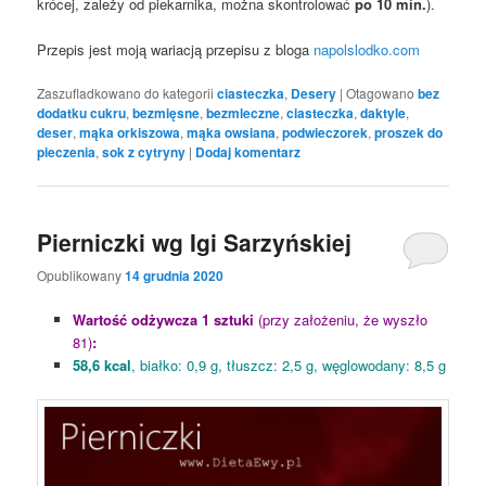
krócej, zależy od piekarnika, można skontrolować
po 10 min.
).
Przepis jest moją wariacją przepisu z bloga
napolslodko.com
Zaszufladkowano do kategorii
ciasteczka
,
Desery
|
Otagowano
bez
dodatku cukru
,
bezmięsne
,
bezmleczne
,
ciasteczka
,
daktyle
,
deser
,
mąka orkiszowa
,
mąka owsiana
,
podwieczorek
,
proszek do
pieczenia
,
sok z cytryny
|
Dodaj komentarz
Pierniczki wg Igi Sarzyńskiej
Opublikowany
14 grudnia 2020
Wartość odżywcza 1 sztuki
(przy założeniu, że wyszło
81)
:
58,6 kcal
, białko: 0,9 g, tłuszcz: 2,5 g, węglowodany: 8,5 g