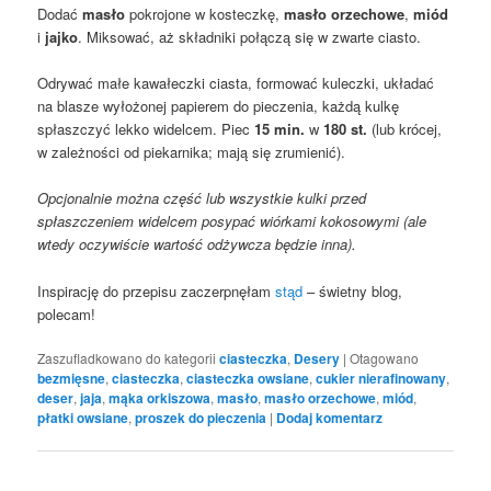
Dodać
masło
pokrojone w kosteczkę,
masło orzechowe
,
miód
i
jajko
. Miksować, aż składniki połączą się w zwarte ciasto.
Odrywać małe kawałeczki ciasta, formować kuleczki, układać
na blasze wyłożonej papierem do pieczenia, każdą kulkę
spłaszczyć lekko widelcem. Piec
15 min.
w
180 st.
(lub krócej,
w zależności od piekarnika; mają się zrumienić).
Opcjonalnie można część lub wszystkie kulki przed
spłaszczeniem widelcem posypać wiórkami kokosowymi (ale
wtedy oczywiście wartość odżywcza będzie inna).
Inspirację do przepisu zaczerpnęłam
stąd
– świetny blog,
polecam!
Zaszufladkowano do kategorii
ciasteczka
,
Desery
|
Otagowano
bezmięsne
,
ciasteczka
,
ciasteczka owsiane
,
cukier nierafinowany
,
deser
,
jaja
,
mąka orkiszowa
,
masło
,
masło orzechowe
,
miód
,
płatki owsiane
,
proszek do pieczenia
|
Dodaj komentarz