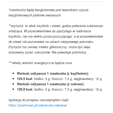
*ciasteczka będą bezglutenowe pod warunkiem użycia
bezglutenowych płaktów owsianych
**erytrytol, to obok ksylitolu i stewii, godna polecenia substancja
słodząca. W przeciwieństwie do spożytego w nadmiarze
ksylitolu, nie ma efektu przeczyszczjącego, a w przeciwieństwie
do stewii nie pozostawia na ustach nietypowego posmaku.
Erytrytol ma zerowy indeks glikemiczny, może być więc
stosowany przez cukrzyków. Nie powoduje próchnicy.
***wtedy wartość energetyczna będzie inna:
Wartość odżywcza 1 ciasteczka (z ksylitolem):
124,5 kcal
, białko: 3 g, tłuszcz: 7,3 g, węglowodany: 12 g
Wartość odżywcza 1 ciasteczka (z cukrem):
130,8 kcal
, białko: 3 g, tłuszcz: 7,3 g, węglowodany: 12 g
Ispirację do przepisu zaczerpnęłam stąd:
https://positiveat.pl/ciasteczka-owsiane/