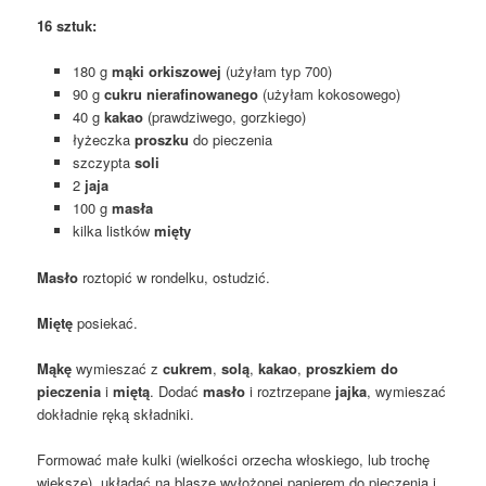
16 sztuk:
180 g
mąki orkiszowej
(użyłam typ 700)
90 g
cukru nierafinowanego
(użyłam kokosowego)
40 g
kakao
(prawdziwego, gorzkiego)
łyżeczka
proszku
do pieczenia
szczypta
soli
2
jaja
100 g
masła
kilka listków
mięty
Masło
roztopić w rondelku, ostudzić.
Miętę
posiekać.
Mąkę
wymieszać z
cukrem
,
solą
,
kakao
,
proszkiem do
pieczenia
i
miętą
. Dodać
masło
i roztrzepane
jajka
, wymieszać
dokładnie ręką składniki.
Formować małe kulki (wielkości orzecha włoskiego, lub trochę
większe), układać na blasze wyłożonej papierem do pieczenia i