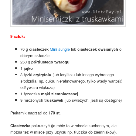
9 sztuk:
70 g
ciasteczek
Mini Jungle
lub
ciasteczek owsianych
o
dobrym składzie
250 g
półtłustego twarogu
1
jajko
3 łyżki
erytrytolu
(lub ksylitolu lub innego wybranego
słodzidła, np. cukru nierafinowanego, tylko wtedy wartość
odżywcza większa)
1 łyżeczka
mąki ziemniaczanej
9 mrożonych
truskawek
(lub świeżych, jeśli są dostępne)
Piekarnik nagrzać do
170 st.
Ciasteczka
pokruszyć (ja robię to w robocie kuchennym, ale
można też w misce przy użyciu np. tłuczka do ziemniaków).