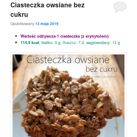
Ciasteczka owsiane bez
cukru
Opublikowany
13 maja 2019
Wartość odżywcza 1 ciasteczka (z erytrytolem):
114,9 kcal
, białko: 3 g, tłuszcz: 7,3, węglowodany: 12 g