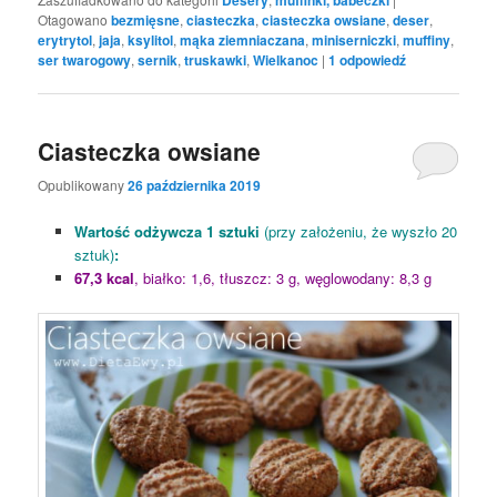
Otagowano
bezmięsne
,
ciasteczka
,
ciasteczka owsiane
,
deser
,
erytrytol
,
jaja
,
ksylitol
,
mąka ziemniaczana
,
miniserniczki
,
muffiny
,
ser twarogowy
,
sernik
,
truskawki
,
Wielkanoc
|
1
odpowiedź
Ciasteczka owsiane
Opublikowany
26 października 2019
Wartość odżywcza 1 sztuki
(przy założeniu, że wyszło 20
sztuk)
:
67,3 kcal
, białko: 1,6, tłuszcz: 3 g, węglowodany: 8,3 g