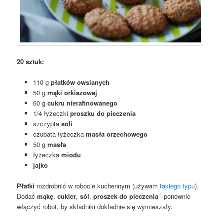
20 sztuk:
110 g
płatków owsianych
50 g
mąki orkiszowej
60 g
cukru nierafinowanego
1/4 łyżeczki
proszku do pieczenia
szczypta
soli
czubata łyżeczka
masła orzechowego
50 g
masła
łyżeczka
miodu
jajko
Płatki
rozdrobnić w robocie kuchennym (używam
takiego typu
).
Dodać
mąkę
,
cukier
,
sól
,
proszek do pieczenia
i ponownie
włączyć robot, by składniki dokładnie się wymieszały.