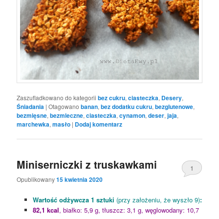
Zaszufladkowano do kategorii
bez cukru
,
ciasteczka
,
Desery
,
Śniadania
|
Otagowano
banan
,
bez dodatku cukru
,
bezglutenowe
,
bezmięsne
,
bezmleczne
,
ciasteczka
,
cynamon
,
deser
,
jaja
,
marchewka
,
masło
|
Dodaj komentarz
Miniserniczki z truskawkami
1
Opublikowany
15 kwietnia 2020
Wartość odżywcza 1 sztuki
(przy założeniu, że wyszło 9)
:
82,1 kcal
, białko: 5,9 g, tłuszcz: 3,1 g, węglowodany: 10,7