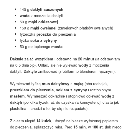
140 g
daktyli suszonych
woda
z moczenia daktyli
50 g
mąki orkiszowej
150 g
mąki owsianej
(zmielonych płatków owsianych)
łyżeczka
proszku do pieczenia
łyżka
soku z cytryny
50 g roztopionego
masła
Daktyle
zalać
wrzątkiem
i odstawić na
20 minut
(ja odstawiłam
na 0,5 dnia ;-p). Odlać, ale nie wylewać
wody
z moczenia
daktyli.
Daktyle
zmiksować (zrobiłam to blenderem ręcznym).
Wymieszać łyżką
mus
daktylowy
z
mąką
(oba rodzaje),
proszkiem do pieczenia
,
sokiem z cytryny
i roztopionym
masłem
. Wymieszać dokładnie i stopniowo dolewać
wodę z
daktyli
(po kilka łyżek, aż do uzyskania konsystencji ciasta jak
plastelina – chodzi o to, by się nie rozpadało).
Z ciasta ulepić
14 kulek
, ułożyć na blasze wyłożonej papierem
do pieczenia, spłaszczyć ręką. Piec
15 min.
w
180 st.
(lub nieco