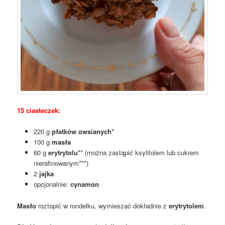
15 ciasteczek:
220 g
płatków owsianych*
100 g
masła
60 g
erytrytolu*
* (można zastąpić ksylitolem lub cukrem
nierafinowanym***)
2
jajka
opcjonalnie:
cynamon
Masło
roztopić w rondelku, wymieszać dokładnie z
erytrytolem
.