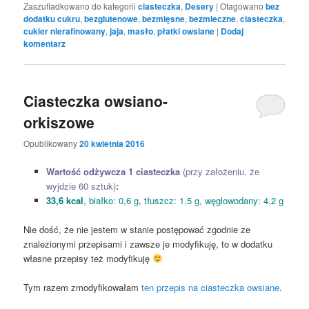
Zaszufladkowano do kategorii
ciasteczka
,
Desery
|
Otagowano
bez
dodatku cukru
,
bezglutenowe
,
bezmięsne
,
bezmleczne
,
ciasteczka
,
cukier nierafinowany
,
jaja
,
masło
,
płatki owsiane
|
Dodaj
komentarz
Ciasteczka owsiano-
orkiszowe
Opublikowany
20 kwietnia 2016
Wartość odżywcza 1 ciasteczka
(przy założeniu, że
wyjdzie 60 sztuk)
:
33,6 kcal
, białko: 0,6 g, tłuszcz: 1,5 g, węglowodany: 4,2 g
Nie dość, że nie jestem w stanie postępować zgodnie ze
znalezionymi przepisami i zawsze je modyfikuję, to w dodatku
własne przepisy też modyfikuję
Tym razem zmodyfikowałam
ten przepis na ciasteczka owsiane
.