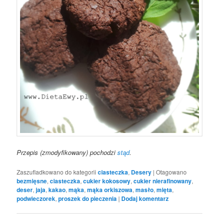
Przepis (zmodyfikowany) pochodzi
stąd
.
Zaszufladkowano do kategorii
ciasteczka
,
Desery
|
Otagowano
bezmięsne
,
ciasteczka
,
cukier kokosowy
,
cukier nierafinowany
,
deser
,
jaja
,
kakao
,
mąka
,
mąka orkiszowa
,
masło
,
mięta
,
podwieczorek
,
proszek do pieczenia
|
Dodaj komentarz