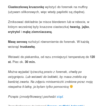
Ciasteczkową kruszonkę
wyłożyć do foremek na muffiny
(używam silikonowych, więc wtedy papilotki są zbędne).
Zmiksować dokładnie (w misce blenderem lub w robocie, w
którym wcześniej były kruszone ciasteczka)
twaróg
,
jajko
,
erytrytol
i
mąkę ziemniaczaną
.
Masę serową
rozłożyć równomiernie do foremek. W każdą
wcisnąć
truskawkę
.
Wstawić do piekarnika, od razu zmniejszyć temperaturę do
120
st.
Piec ok.
30 min.
Można wyjadać łyżeczką prosto z foremek, chwilę po
ostygnięciu. Lub wstawić do lodówki, by masa zrobiła się
bardziej zwarta. Na zdjęciu miniserniczki zrobione przez moją
niespełna 5-latkę, ja byłam tylko pomocnicą
Przepis (zmodyfikowany) pochodzi
stąd
.
Zaszufladkowano do kategorii
Desery
,
muffinki, babeczki
|