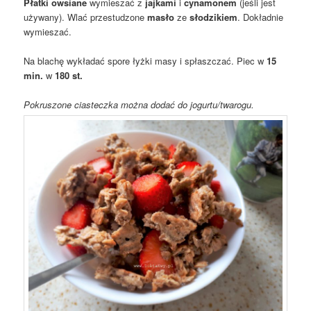
Płatki owsiane
wymieszać z
jajkami
i
cynamonem
(jeśli jest
używany). Wlać przestudzone
masło
ze
słodzikiem
. Dokładnie
wymieszać.
Na blachę wykładać spore łyżki masy i spłaszczać. Piec w
15
min.
w
180 st.
Pokruszone ciasteczka można dodać do jogurtu/twarogu.