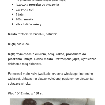
łyżeczka
proszku
do pieczenia
szczypta
soli
2
jaja
100 g
masła
kilka listków
mięty
Masło
roztopić w rondelku, ostudzić.
Miętę
posiekać.
Mąkę
wymieszać z
cukrem
,
solą
,
kakao
,
proszkiem do
pieczenia
i
miętą
. Dodać
masło
i roztrzepane
jajka
, wymieszać
dokładnie ręką składniki.
Formować małe kulki (wielkości orzecha włoskiego, lub trochę
większe), układać na blasze wyłożonej papierem do pieczenia i
spłaszczać ręką.
Piec
10-12 min.
w
180 st.