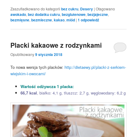
Zaszufladkowano do kategorii
bez cukru
,
Desery
|
Otagowano
awokado
,
bez dodatku cukru
,
bezglutenowe
,
bezjajeczne
,
bezmięsne
,
bezmleczne
,
kakao
,
miód
|
1
odpowiedź
Placki kakaowe z rodzynkami
Opublikowany
9 stycznia 2018
To nowa wersja tych placków:
http://dietaewy.pl/placki-z-serkiem-
wiejskim-i-owocami/
Wartość odżywcza 1 placka:
66,7 kcal
, białko: 4,1 g, tłuszcz: 2,7 g, węglowodany: 6,2 g