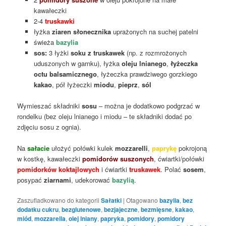
kawałeczki
2-4
truskawki
łyżka
ziaren słonecznika
uprażonych na suchej patelni
świeża
bazylia
sos:
3 łyżki
soku z truskawek
(np. z rozmrożonych
uduszonych w garnku), łyżka
oleju lnianego
,
łyżeczka
octu balsamicznego
, łyżeczka prawdziwego gorzkiego
kakao
, pół łyżeczki
miodu
,
pieprz
,
sól
Wymieszać składniki
sosu
– można je dodatkowo podgrzać w
rondelku (bez oleju lnianego i miodu – te składniki dodać po
zdjęciu sosu z ognia).
Na
sałacie
ułożyć połówki kulek
mozzarelli
,
paprykę
pokrojoną
w kostkę, kawałeczki
pomidorów suszonych
, ćwiartki/połówki
pomidorków koktajlowych
i ćwiartki
truskawek
. Polać
sosem
,
posypać
ziarnami
, udekorować
bazylią
.
Zaszufladkowano do kategorii
Sałatki
|
Otagowano
bazylia
,
bez
dodatku cukru
,
bezglutenowe
,
bezjajeczne
,
bezmięsne
,
kakao
,
miód
,
mozzarella
,
olej lniany
,
papryka
,
pomidory
,
pomidory