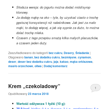
Słodsza wersja: do jogurtu można dodać miód/syrop
klonowy.
Ja dodaję mąkę na oko – tyle, by uzyskać ciasto o trochę
gęstszej konsystencji niż naleśnikowe. Jak jest za mało
mąki, to dodaję więcej, a jak się sypnie za dużo, to można
dolać trochę mleka.
Czasem z tego przepisu smażę kilka małych placuszków,
a czasem jeden duży.
Zaszufladkowano do kategorii
bez cukru
,
Desery
,
Śniadania
|
Otagowano
banan
,
bez dodatku cukru
,
bezmięsne
,
cynamon
,
deser
,
deser bez dodatku cukru
,
jaja
,
kakao
,
mąka orkiszowa
,
masło orzechowe
,
oliwa
|
Dodaj komentarz
Krem „czekoladowy”
1
Opublikowany
23 marca 2018
Wartość odżywcza 1 łyżki (10 g):
38,9 kcal
, białko: 0,4 g, tłuszcz: 2,1 g, węglowodany: 5 g