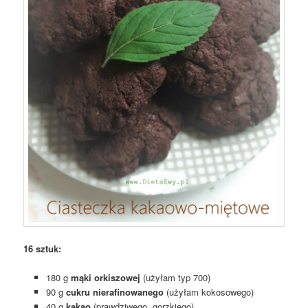
16 sztuk:
180 g
mąki orkiszowej
(użyłam typ 700)
90 g
cukru nierafinowanego
(użyłam kokosowego)
40 g
kakao
(prawdziwego, gorzkiego)