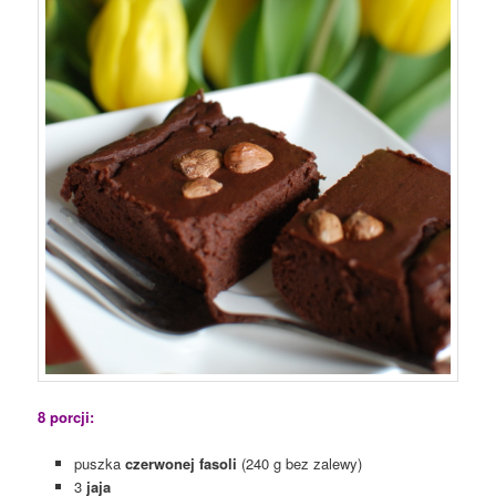
8 porcji:
puszka
czerwonej fasoli
(240 g bez zalewy)
3
jaja