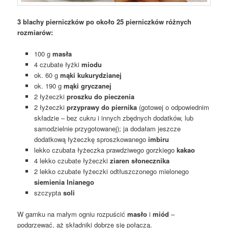
3 blachy pierniczków po około 25 pierniczków różnych
rozmiarów:
100 g
masła
4 czubate łyżki
miodu
ok. 60 g
mąki
kukurydzianej
ok. 190 g
mąki gryczanej
2 łyżeczki
proszku do pieczenia
2 łyżeczki
przyprawy do piernika
(gotowej o odpowiednim
składzie – bez cukru i innych zbędnych dodatków, lub
samodzielnie przygotowanej); ja dodałam jeszcze
dodatkową łyżeczkę sproszkowanego
imbiru
lekko czubata łyżeczka prawdziwego gorzkiego
kakao
4 lekko czubate łyżeczki
ziaren słonecznika
2 lekko czubate łyżeczki odtłuszczonego mielonego
siemienia lnianego
szczypta
soli
W garnku na małym ogniu rozpuścić
masło
i
miód
–
podgrzewać, aż składniki dobrze się połączą.