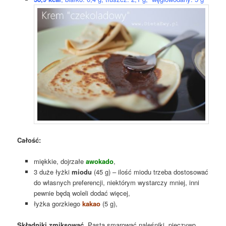
Całość:
miękkie, dojrzałe
awokado
,
3 duże łyżki
miodu
(45 g) – ilość miodu trzeba dostosować
do własnych preferencji, niektórym wystarczy mniej, inni
pewnie będą woleli dodać więcej,
łyżka gorzkiego
kakao
(5 g),
Składniki zmiksować
. Pastą smarować naleśniki, pieczywo