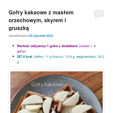
Gofry kakaowe z masłem
orzechowym, skyrem i
gruszką
Opublikowany
20 stycznia 2025
Wartość odżywcza 1 gofra z dodatkami
(całość = 4
gofry)
:
287,6 kcal
, białko: 11 g tłuszcz: 13,9 g, węglowodany: 30,2
g