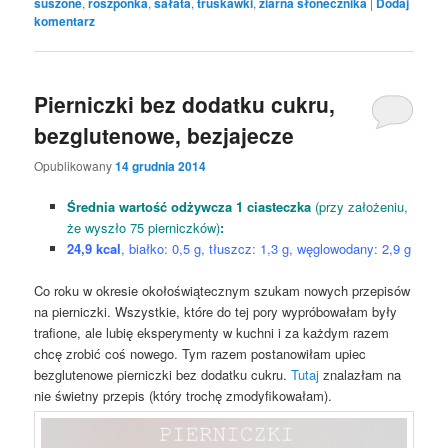
suszone
,
roszponka
,
sałata
,
truskawki
,
ziarna słonecznika
|
Dodaj
komentarz
Pierniczki bez dodatku cukru,
bezglutenowe, bezjajecze
Opublikowany
14 grudnia 2014
Średnia wartość odżywcza 1 ciasteczka
(przy założeniu,
że wyszło 75 pierniczków)
:
24,9 kcal
, białko: 0,5 g, tłuszcz: 1,3 g, węglowodany: 2,9 g
Co roku w okresie okołoświątecznym szukam nowych przepisów
na pierniczki. Wszystkie, które do tej pory wypróbowałam były
trafione, ale lubię eksperymenty w kuchni i za każdym razem
chcę zrobić coś nowego. Tym razem postanowiłam upiec
bezglutenowe pierniczki bez dodatku cukru.
Tutaj
znalazłam na
nie świetny przepis (który trochę zmodyfikowałam).