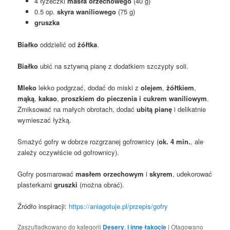
4 łyżeczki
masła orzechowego
(40 g)
0.5 op.
skyra waniliowego
(75 g)
gruszka
Białko
oddzielić od
żółtka
.
Białko
ubić na sztywną pianę z dodatkiem szczypty soli.
Mleko
lekko podgrzać, dodać do miski z
olejem
,
żółtkiem
,
mąką
,
kakao
,
proszkiem do pieczenia i cukrem waniliowym
.
Zmiksować na małych obrotach, dodać
ubitą pianę
i delikatnie
wymieszać łyżką.
Smażyć gofry w dobrze rozgrzanej gofrownicy (
ok. 4 min.
, ale
zależy oczywiście od gofrownicy).
Gofry posmarować
masłem orzechowym
i
skyrem
, udekorować
plasterkami
gruszki
(można obrać).
Źródło inspiracji:
https://aniagotuje.pl/przepis/gofry
Zaszufladkowano do kategorii
Desery
,
i inne łakocie
|
Otagowano