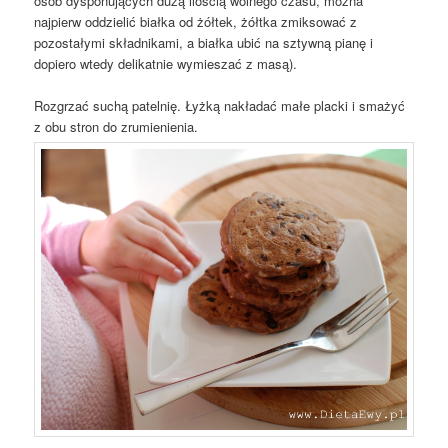
osób dysponujących dużą ilością wolnego czasu, można
najpierw oddzielić białka od żółtek, żółtka zmiksować z
pozostałymi składnikami, a białka ubić na sztywną pianę i
dopiero wtedy delikatnie wymieszać z masą).
Rozgrzać suchą patelnię. Łyżką nakładać małe placki i smażyć
z obu stron do zrumienienia.