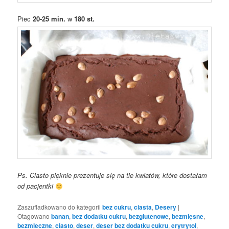
Piec
20-25 min.
w
180 st.
Ps. Ciasto pięknie prezentuje się na tle kwiatów, które dostałam
od pacjentki
Zaszufladkowano do kategorii
bez cukru
,
ciasta
,
Desery
|
Otagowano
banan
,
bez dodatku cukru
,
bezglutenowe
,
bezmięsne
,
bezmleczne
,
ciasto
,
deser
,
deser bez dodatku cukru
,
erytrytol
,