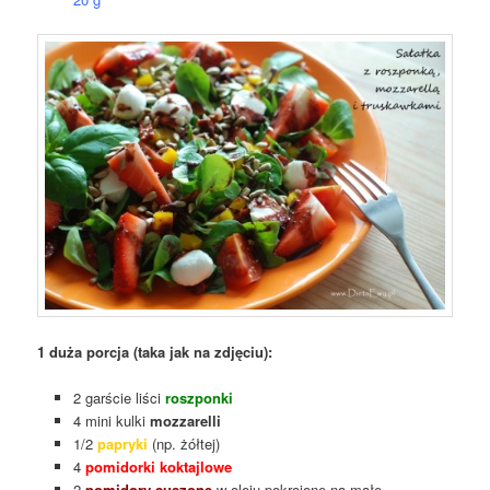
1 duża porcja (taka jak na zdjęciu):
2 garście liści
roszponki
4 mini kulki
mozzarelli
1/2
papryki
(np. żółtej)
4
pomidorki koktajlowe
2
pomidory suszone
w oleju
pokrojone na małe