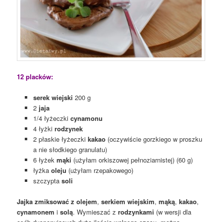
12 placków:
serek wiejski
200 g
2
jaja
1/4 łyżeczki
cynamonu
4 łyżki
rodzynek
2 płaskie łyżeczki
kakao
(oczywiście gorzkiego w proszku
a nie słodkiego granulatu)
6 łyżek
mąki
(użyłam orkiszowej pełnoziarnistej) (60 g)
łyżka
oleju
(użyłam rzepakowego)
szczypta
soli
Jajka zmiksować z olejem
,
serkiem wiejskim
,
mąką
,
kakao
,
cynamonem
i
solą
. Wymieszać z
rodzynkami
(w wersji dla