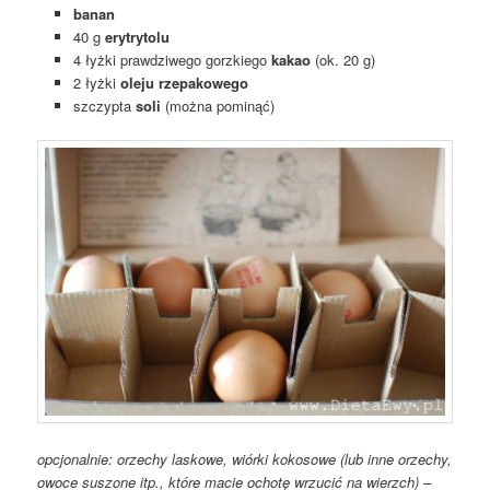
banan
40 g
erytrytolu
4 łyżki prawdziwego gorzkiego
kakao
(ok. 20 g)
2 łyżki
oleju rzepakowego
szczypta
soli
(można pominąć)
opcjonalnie: orzechy laskowe, wiórki kokosowe (lub inne orzechy,
owoce suszone itp., które macie ochotę wrzucić na wierzch) –