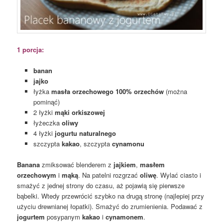
1 porcja:
banan
jajko
łyżka
masła orzechowego 100% orzechów
(można
pominąć)
2 łyżki
mąki orkiszowej
łyżeczka
oliwy
4 łyżki
jogurtu naturalnego
szczypta
kakao
, szczypta
cynamonu
Banana
zmiksować blenderem z
jajkiem
,
masłem
orzechowym
i
mąką
. Na patelni rozgrzać
oliwę
. Wylać ciasto i
smażyć z jednej strony do czasu, aż pojawią się pierwsze
bąbelki. Wtedy przewrócić szybko na drugą stronę (najlepiej przy
użyciu drewnianej łopatki). Smażyć do zrumienienia. Podawać z
jogurtem
posypanym
kakao
i
cynamonem
.