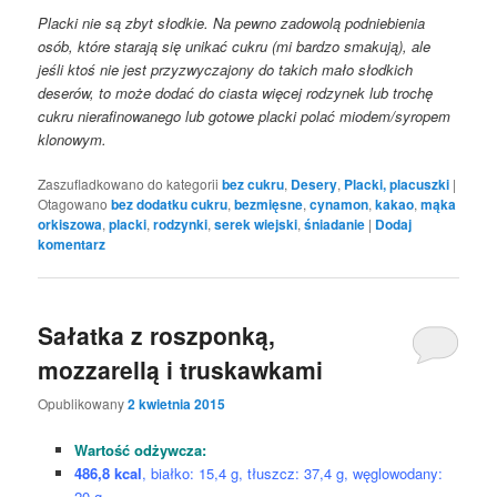
Placki nie są zbyt słodkie. Na pewno zadowolą podniebienia
osób, które starają się unikać cukru (mi bardzo smakują), ale
jeśli ktoś nie jest przyzwyczajony do takich mało słodkich
deserów, to może dodać do ciasta więcej rodzynek lub trochę
cukru nierafinowanego lub gotowe placki polać miodem/syropem
klonowym.
Zaszufladkowano do kategorii
bez cukru
,
Desery
,
Placki, placuszki
|
Otagowano
bez dodatku cukru
,
bezmięsne
,
cynamon
,
kakao
,
mąka
orkiszowa
,
placki
,
rodzynki
,
serek wiejski
,
śniadanie
|
Dodaj
komentarz
Sałatka z roszponką,
mozzarellą i truskawkami
Opublikowany
2 kwietnia 2015
Wartość odżywcza:
486,8 kcal
, białko: 15,4 g, tłuszcz: 37,4 g, węglowodany:
20 g