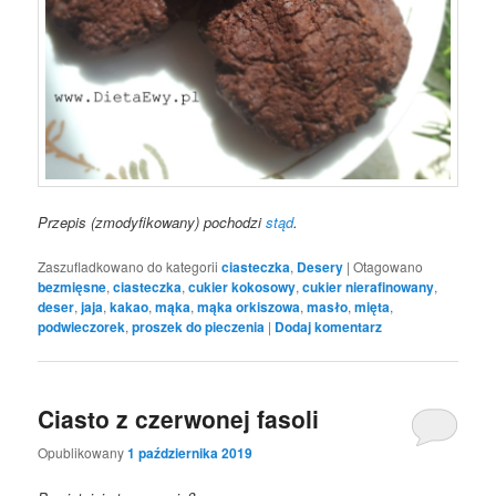
Przepis (zmodyfikowany) pochodzi
stąd
.
Zaszufladkowano do kategorii
ciasteczka
,
Desery
|
Otagowano
bezmięsne
,
ciasteczka
,
cukier kokosowy
,
cukier nierafinowany
,
deser
,
jaja
,
kakao
,
mąka
,
mąka orkiszowa
,
masło
,
mięta
,
podwieczorek
,
proszek do pieczenia
|
Dodaj komentarz
Ciasto z czerwonej fasoli
Opublikowany
1 października 2019