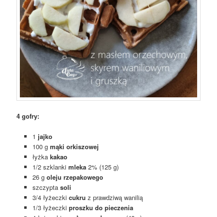
4 gofry:
1
jajko
100 g
mąki orkiszowej
łyżka
kakao
1/2 szklanki
mleka
2% (125 g)
26 g
oleju rzepakowego
szczypta
soli
3/4 łyżeczki
cukru
z prawdziwą wanilią
1/3 łyżeczki
proszku do pieczenia