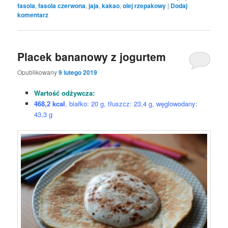
fasola
,
fasola czerwona
,
jaja
,
kakao
,
olej rzepakowy
|
Dodaj
komentarz
Placek bananowy z jogurtem
Opublikowany
9 lutego 2019
Wartość odżywcza:
468,2 kcal
, białko: 20 g, tłuszcz: 23,4 g, węglowodany:
43,3 g