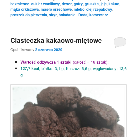
bezmięsne
,
cukier waniliowy
,
deser
,
gofry
,
gruszka
,
jaja
,
kakao
,
mąka orkiszowa
,
masło orzechowe
,
mleko
,
olej rzepakowy
,
proszek do pieczenia
,
skyr
,
śniadanie
|
Dodaj komentarz
Ciasteczka kakaowo-miętowe
Opublikowany
2 czerwca 2020
Wartość odżywcza 1 sztuki
(całość = 16 sztuk)
:
127,7 kcal
, białko: 3,1 g, tłuszcz: 6,6 g, węglowodany: 13,6
g