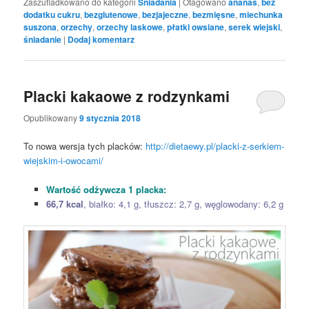
Zaszufladkowano do kategorii
Śniadania
|
Otagowano
ananas
,
bez
dodatku cukru
,
bezglutenowe
,
bezjajeczne
,
bezmięsne
,
miechunka
suszona
,
orzechy
,
orzechy laskowe
,
płatki owsiane
,
serek wiejski
,
śniadanie
|
Dodaj komentarz
Placki kakaowe z rodzynkami
Opublikowany
9 stycznia 2018
To nowa wersja tych placków:
http://dietaewy.pl/placki-z-serkiem-
wiejskim-i-owocami/
Wartość odżywcza 1 placka:
66,7 kcal
, białko: 4,1 g, tłuszcz: 2,7 g, węglowodany: 6,2 g