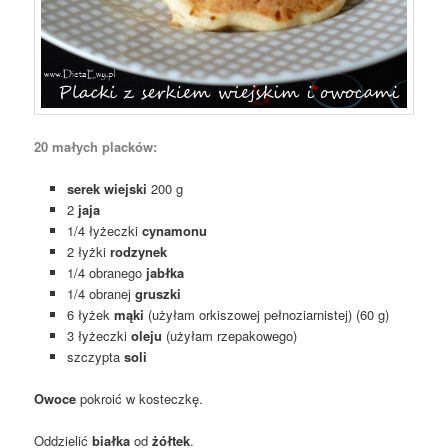
20 małych placków:
serek wiejski
200 g
2
jaja
1/4 łyżeczki
cynamonu
2 łyżki
rodzynek
1/4 obranego
jabłka
1/4 obranej
gruszki
6 łyżek
mąki
(użyłam orkiszowej pełnoziarnistej) (60 g)
3 łyżeczki
oleju
(użyłam rzepakowego)
szczypta
soli
Owoce
pokroić w kosteczkę.
Oddzielić
białka
od
żółtek
.