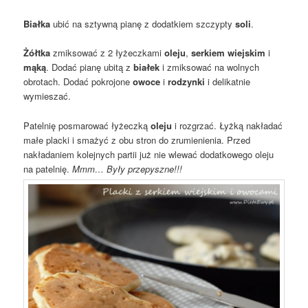
Białka
ubić na sztywną pianę z dodatkiem szczypty
soli
.
Żółtka
zmiksować z 2 łyżeczkami
oleju
,
serkiem wiejskim
i
mąką
. Dodać pianę ubitą z
białek
i zmiksować na wolnych
obrotach. Dodać pokrojone
owoce
i
rodzynki
i delikatnie
wymieszać.
Patelnię posmarować łyżeczką
oleju
i rozgrzać. Łyżką nakładać
małe placki i smażyć z obu stron do zrumienienia. Przed
nakładaniem kolejnych partii już nie wlewać dodatkowego oleju
na patelnię.
Mmm… Były przepyszne!!!