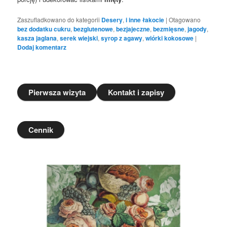
Zaszufladkowano do kategorii
Desery
,
i inne łakocie
|
Otagowano
bez dodatku cukru
,
bezglutenowe
,
bezjajeczne
,
bezmięsne
,
jagody
,
kasza jaglana
,
serek wiejski
,
syrop z agawy
,
wiórki kokosowe
|
Dodaj komentarz
Pierwsza wizyta
Kontakt i zapisy
Cennik