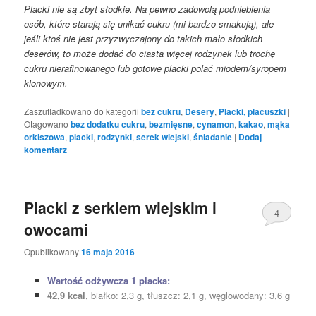
Placki nie są zbyt słodkie. Na pewno zadowolą podniebienia
osób, które starają się unikać cukru (mi bardzo smakują), ale
jeśli ktoś nie jest przyzwyczajony do takich mało słodkich
deserów, to może dodać do ciasta więcej rodzynek lub trochę
cukru nierafinowanego lub gotowe placki polać miodem/syropem
klonowym.
Zaszufladkowano do kategorii
bez cukru
,
Desery
,
Placki, placuszki
|
Otagowano
bez dodatku cukru
,
bezmięsne
,
cynamon
,
kakao
,
mąka
orkiszowa
,
placki
,
rodzynki
,
serek wiejski
,
śniadanie
|
Dodaj
komentarz
Placki z serkiem wiejskim i
4
owocami
Opublikowany
16 maja 2016
Wartość odżywcza 1 placka:
42,9 kcal
, białko: 2,3 g, tłuszcz: 2,1 g, węglowodany: 3,6 g