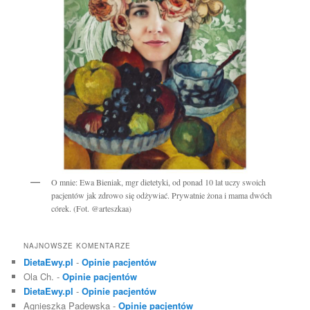
O mnie: Ewa Bieniak, mgr dietetyki, od ponad 10 lat uczy swoich
pacjentów jak zdrowo się odżywiać. Prywatnie żona i mama dwóch
córek. (Fot. @arteszkaa)
NAJNOWSZE KOMENTARZE
DietaEwy.pl
-
Opinie pacjentów
Ola Ch.
-
Opinie pacjentów
DietaEwy.pl
-
Opinie pacjentów
Agnieszka Padewska
-
Opinie pacjentów