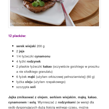
12 placków:
serek wiejski
200 g
2
jaja
1/4 łyżeczki
cynamonu
4 łyżki
rodzynek
2 płaskie łyżeczki
kakao
(oczywiście gorzkiego w proszku
a nie słodkiego granulatu)
6 łyżek
mąki
(użyłam orkiszowej pełnoziarnistej) (60 g)
łyżka
oleju
(użyłam rzepakowego)
szczypta
soli
Jajka zmiksować z olejem
,
serkiem wiejskim
,
mąką
,
kakao
,
cynamonem
i
solą
. Wymieszać z
rodzynkami
(w wersji dla
osób dysponujących dużą ilością wolnego czasu, można