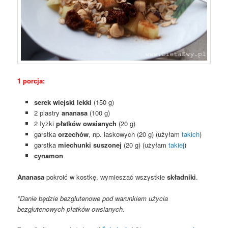
1 porcja:
serek wiejski lekki
(150 g)
2 plastry
ananasa
(100 g)
2 łyżki
płatków owsianych
(20 g)
garstka
orzechów
, np. laskowych (20 g) (użyłam
takich
)
garstka
miechunki suszonej
(20 g) (użyłam
takiej
)
cynamon
Ananasa
pokroić w kostkę, wymieszać wszystkie
składniki
.
*Danie będzie bezglutenowe pod warunkiem użycia
bezglutenowych płatków owsianych.