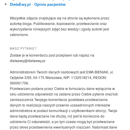
DietaEwy.pl
-
Opinie pacjentów
Wszystkie zdjęcia znajdujące się na stronie są wykonane przez
autorkę bloga. Publikowanie, kopiowanie, przetwarzanie oraz
wykorzystanie niniejszych zdjęć bez wiedzy i zgody autorki jest
zabronione.
MASZ PYTANIE?
Zostaw je w komentarzu pod przepisem lub napisz na
dietaewy@dietaewy.pl
Administratorem Twoich danych osobowych jest EWA BIENIAK, ul.
Optyków 3/59, 04-175 Warszawa, NIP: 1132518214, REGON:
360061706.
Przetwarzam podane przez Ciebie w formularzu dane wyłącznie w
celu udzielenia odpowiedzi na zadane przez Ciebie pytanie oraz/lub
zamieszczenia Twojego komentarza (podstawa przetwarzania
danych to realizacja naszych prawnie uzasadnionych interesów
administratora w postaci komunikacji z użytkownikami strony). Twoje
dane będą przetwarzane nie dłużej, niż jest to konieczne do
udzielenia Ci odpowiedzi, a po tym czasie mogą być przetwarzane
przez okres przedawnienia ewentualnych roszczeń. Natomiast dane