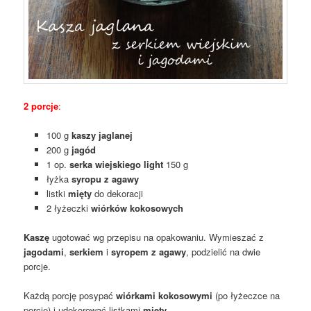
2 porcje
:
100 g
kaszy jaglanej
200 g
jagód
1 op.
serka wiejskiego light
150 g
łyżka
syropu z agawy
listki
mięty
do dekoracji
2 łyżeczki
wiórków kokosowych
Kaszę
ugotować wg przepisu na opakowaniu. Wymieszać z
jagodami
,
serkiem
i
syropem z agawy
, podzielić na dwie
porcje.
Każdą porcję posypać
wiórkami kokosowymi
(po łyżeczce na
porcję) i udekorować listkami
mięty
.