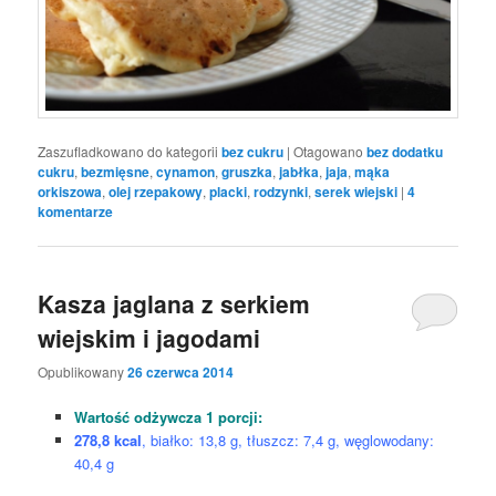
Zaszufladkowano do kategorii
bez cukru
|
Otagowano
bez dodatku
cukru
,
bezmięsne
,
cynamon
,
gruszka
,
jabłka
,
jaja
,
mąka
orkiszowa
,
olej rzepakowy
,
placki
,
rodzynki
,
serek wiejski
|
4
komentarze
Kasza jaglana z serkiem
wiejskim i jagodami
Opublikowany
26 czerwca 2014
Wartość odżywcza 1 porcji:
278,8 kcal
, białko: 13,8 g, tłuszcz: 7,4 g, węglowodany:
40,4 g