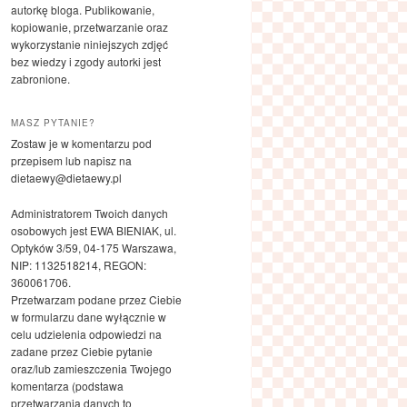
autorkę bloga. Publikowanie,
kopiowanie, przetwarzanie oraz
wykorzystanie niniejszych zdjęć
bez wiedzy i zgody autorki jest
zabronione.
MASZ PYTANIE?
Zostaw je w komentarzu pod
przepisem lub napisz na
dietaewy@dietaewy.pl
Administratorem Twoich danych
osobowych jest EWA BIENIAK, ul.
Optyków 3/59, 04-175 Warszawa,
NIP: 1132518214, REGON:
360061706.
Przetwarzam podane przez Ciebie
w formularzu dane wyłącznie w
celu udzielenia odpowiedzi na
zadane przez Ciebie pytanie
oraz/lub zamieszczenia Twojego
komentarza (podstawa
przetwarzania danych to