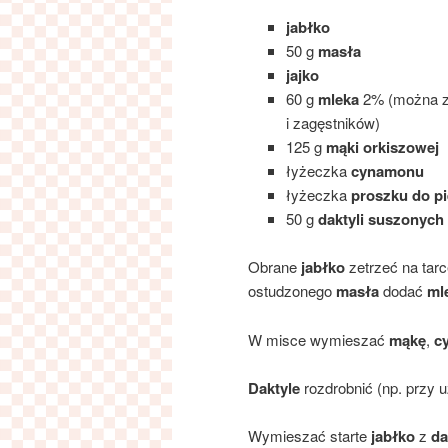
jabłko
50 g
masła
jajko
60 g
mleka
2% (można za
i zagęstników)
125 g
mąki orkiszowej
łyżeczka
cynamonu
łyżeczka
proszku do pi
50 g
daktyli suszonych
Obrane
jabłko
zetrzeć na tar
ostudzonego
masła
dodać
ml
W misce wymieszać
mąkę
,
c
Daktyle
rozdrobnić (np. przy 
Wymieszać starte
jabłko
z
da