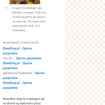
O mnie: Ewa Bieniak, mgr
dietetyki, od ponad 10 lat uczy
swoich pacjentów jak zdrowo
się odżywiać. Prywatnie żona i
mama dwóch córek. (Fot.
@arteszkaa)
NAJNOWSZE KOMENTARZE
DietaEwy.pl
-
Opinie
pacjentów
Ola Ch.
-
Opinie pacjentów
DietaEwy.pl
-
Opinie
pacjentów
Agnieszka Padewska
-
Opinie
pacjentów
DietaEwy.pl
-
Opinie
pacjentów
Wszystkie zdjęcia znajdujące się
na stronie są wykonane przez