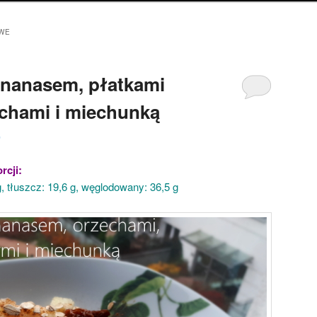
WE
 ananasem, płatkami
chami i miechunką
0
rcji:
 g, tłuszcz: 19,6 g, węglodowany: 36,5 g