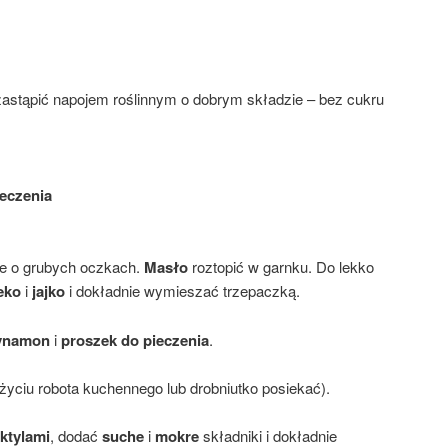
stąpić napojem roślinnym o dobrym składzie – bez cukru
eczenia
ce o grubych oczkach.
Masło
roztopić w garnku. Do lekko
eko
i
jajko
i dokładnie wymieszać trzepaczką.
ynamon
i
proszek do pieczenia
.
użyciu robota kuchennego lub drobniutko posiekać).
ktylami
, dodać
suche
i
mokre
składniki i dokładnie