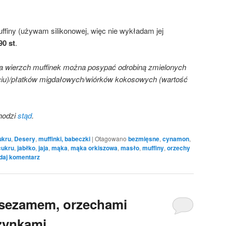
finy (używam silikonowej, więc nie wykładam jej
90 st
.
a wierzch muffinek można posypać odrobiną zmielonych
ciu)/płatków migdałowych/wiórków kokosowych (wartość
hodzi
stąd
.
ukru
,
Desery
,
muffinki, babeczki
|
Otagowano
bezmięsne
,
cynamon
,
cukru
,
jabłko
,
jaja
,
mąka
,
mąka orkiszowa
,
masło
,
muffiny
,
orzechy
daj komentarz
 sezamem, orzechami
zynkami