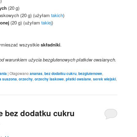
)
ych
(20 g)
 laskowych (20 g) (użyłam
takich
)
onej
(20 g) (użyłam
takiej
)
wymieszać wszystkie
składniki
.
pod warunkiem użycia bezglutenowych płatków owsianych.
ania
|
Otagowano
ananas
,
bez dodatku cukru
,
bezglutenowe
,
a suszona
,
orzechy
,
orzechy laskowe
,
płatki owsiane
,
serek wiejski
,
e bez dodatku cukru
9