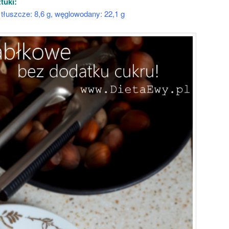
tuki:
g, tłuszcze: 8,6 g, węglowodany: 22,1 g