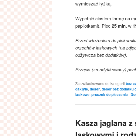
wymieszać łyżką.
Wypełnić ciastem formę na muf
papilotkami). Piec
25 min.
w
1
Przed włożeniem do piekarnik
orzechów laskowych (na zdję
odżywcza bez dodatków).
Przepis (zmodyfikowany) poc
Zaszufladkowano do kategorii
bez c
daktyle
,
deser
,
deser bez dodatku 
laskowe
,
proszek do pieczenia
|
Do
Kasza jaglana z
laskowymi i rod