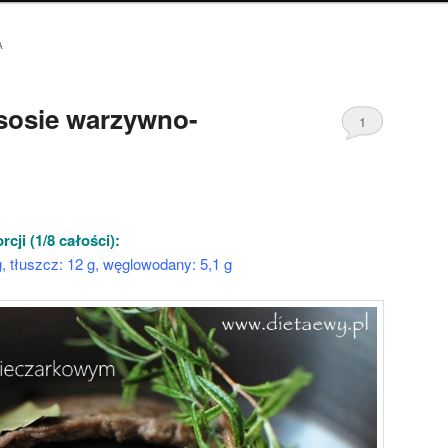
A
sosie warzywno-
1
ji (1/8 całości):
 g, tłuszcz: 12 g, węglowodany: 5,1 g