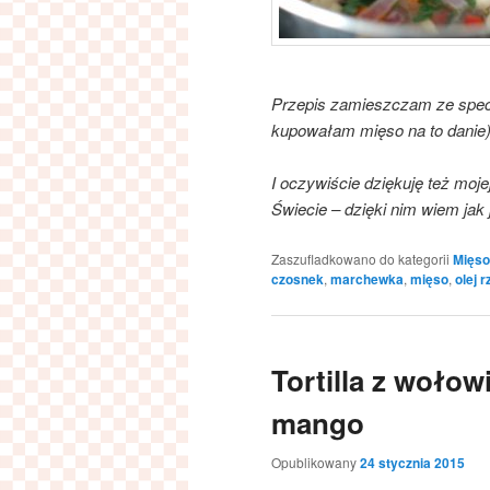
Przepis zamieszczam ze specja
kupowałam mięso na to danie) 
I oczywiście dziękuję też moje
Świecie – dzięki nim wiem jak 
Zaszufladkowano do kategorii
Mięso
czosnek
,
marchewka
,
mięso
,
olej 
Tortilla z wołow
mango
Opublikowany
24 stycznia 2015