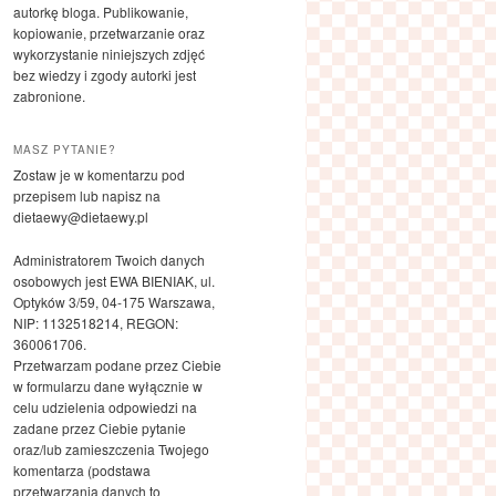
autorkę bloga. Publikowanie,
kopiowanie, przetwarzanie oraz
wykorzystanie niniejszych zdjęć
bez wiedzy i zgody autorki jest
zabronione.
MASZ PYTANIE?
Zostaw je w komentarzu pod
przepisem lub napisz na
dietaewy@dietaewy.pl
Administratorem Twoich danych
osobowych jest EWA BIENIAK, ul.
Optyków 3/59, 04-175 Warszawa,
NIP: 1132518214, REGON:
360061706.
Przetwarzam podane przez Ciebie
w formularzu dane wyłącznie w
celu udzielenia odpowiedzi na
zadane przez Ciebie pytanie
oraz/lub zamieszczenia Twojego
komentarza (podstawa
przetwarzania danych to