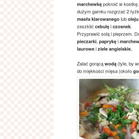
marchewkę
pokroić w kostkę
dużym garnku rozgrzać 2 łyżk
masła klarowanego
lub
oleju
zeszklić
cebulę
i
czosnek
.
Przyprawić solą i pieprzem. 
pieczarki
,
paprykę
i
marche
laurowe
i
ziele angielskie.
Zalać gorącą
wodą
(tyle, by 
do miękkości mięsa (około
go