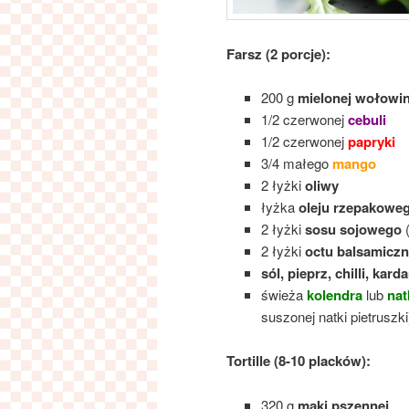
Farsz (2 porcje):
200 g
mielonej wołowi
1/2 czerwonej
cebuli
1/2 czerwonej
papryki
3/4 małego
mango
2 łyżki
oliwy
łyżka
oleju rzepakowe
2 łyżki
sosu sojowego
2 łyżki
octu balsamicz
sól, pieprz, chilli, ka
świeża
kolendra
lub
nat
suszonej natki pietruszki
Tortille (8-10 placków):
320 g
mąki pszennej