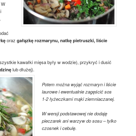
. W
i
,
Dodać
wkę
oraz
gałązkę rozmarynu, natkę pietruszki, liście
wszystkie kawałki mięsa były w wodzie), przykryć i dusić
dzinę
lub dłużej).
Potem można wyjąć rozmaryn i liście
laurowe i ewentualnie zagęścić sos
1-2 łyżeczkami mąki ziemniaczanej.
W wersji podstawowej nie dodaję
pieczarek ani warzyw do sosu – tylko
czosnek i cebulę.