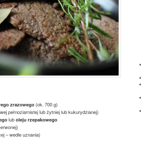
wego zrazowego
(ok. 700 g)
wej pełnoziarnistej lub żytniej lub kukurydzianej)
ego
lub
oleju rzepakowego
erwonej)
cej – wedle uznania)