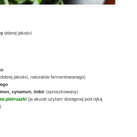
ny
dobrej jakości
go
(dobrej jakości, naturalnie fermentowanego)
nego
rdamon, cynamon, imbir
(sproszkowany)
ka pietruszki
(ja akurat użyłam dostępnej pod ręką
)