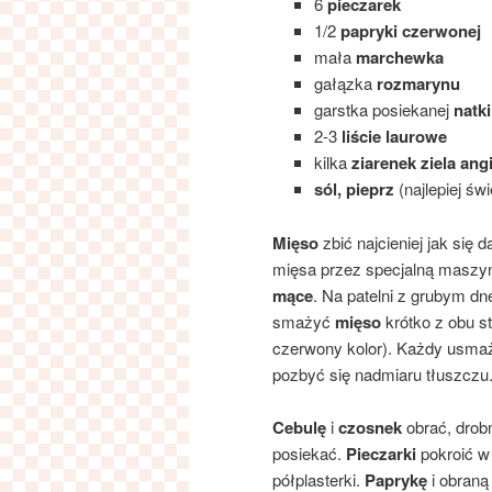
6
pieczarek
1/2
papryki czerwonej
mała
marchewka
gałązka
rozmarynu
garstka posiekanej
natki
2-3
liście laurowe
kilka
ziarenek ziela ang
sól, pieprz
(najlepiej św
Mięso
zbić najcieniej jak się 
mięsa przez specjalną maszy
mące
. Na patelni z grubym d
smażyć
mięso
krótko z obu st
czerwony kolor). Każdy usma
pozbyć się nadmiaru tłuszczu
Cebulę
i
czosnek
obrać, drob
posiekać.
Pieczarki
pokroić w
półplasterki.
Paprykę
i obraną