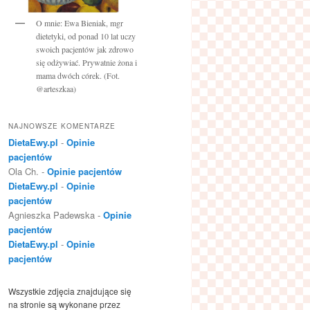
O mnie: Ewa Bieniak, mgr
dietetyki, od ponad 10 lat uczy
swoich pacjentów jak zdrowo
się odżywiać. Prywatnie żona i
mama dwóch córek. (Fot.
@arteszkaa)
NAJNOWSZE KOMENTARZE
DietaEwy.pl
-
Opinie
pacjentów
Ola Ch.
-
Opinie pacjentów
DietaEwy.pl
-
Opinie
pacjentów
Agnieszka Padewska
-
Opinie
pacjentów
DietaEwy.pl
-
Opinie
pacjentów
Wszystkie zdjęcia znajdujące się
na stronie są wykonane przez