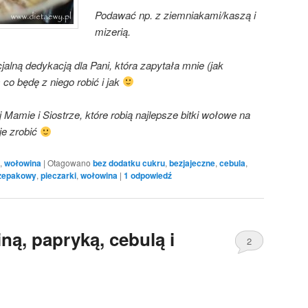
Podawać np. z ziemniakami/kaszą i
mizerią.
lną dedykacją dla Pani, która zapytała mnie (jak
co będę z niego robić i jak
j Mamie i Siostrze, które robią najlepsze bitki wołowe na
je zrobić
,
wołowina
|
Otagowano
bez dodatku cukru
,
bezjajeczne
,
cebula
,
rzepakowy
,
pieczarki
,
wołowina
|
1
odpowiedź
iną, papryką, cebulą i
2