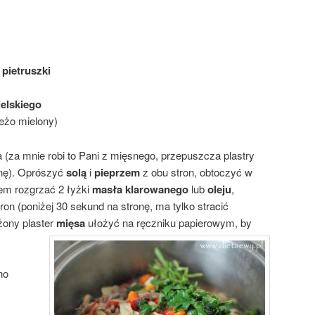
 pietruszki
ielskiego
ieżo mielony)
da (za mnie robi to Pani z mięsnego, przepuszcza plastry
nę). Oprószyć
solą
i
pieprzem
z obu stron, obtoczyć w
nem rozgrzać 2 łyżki
masła klarowanego
lub
oleju
,
ron (poniżej 30 sekund na stronę, ma tylko stracić
żony plaster
mięsa
ułożyć na ręczniku papierowym, by
.
no