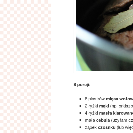
8 porcji:
8 plastrów
mięsa woło
2 łyżki
mąki
(np. orkiszo
4 łyżki
masła klarowan
mała
cebula
(użyłam cz
ząbek
czosnku
(lub wię