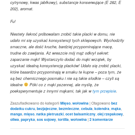
cytrynowy, kwas jabłkowy), substancje konserwujące (E 282, E
202), aromat.
Fu!
Niestety ilekroć próbowałam zrobić takie placki w domu, nie
udało mi się uzyskać konsystencji tych sklepowych. Wychodziły
smaczne, ale dość kruche, bardziej przypominające macę,
trudne do zawijania. Aż wreszcie mój mąż odkrył sekret:
zaparzanie mąki! Wystarczyło dodać do mąki wrzątek, by
uzyskać idealną konsystencję placków! Udało się zrobić placki,
które baaardzo przypominają w smaku te kupne – poza tym, że
są bez chemicznego posmaku i nie są takie słodkie – czyli są
idealne
Póki co z mąki pszennej, ale myślę, że
poeksperymentuje z innymi mąkami, tak jak w
tym przepisie
.
Zaszufladkowano do kategorii
Mięso
,
wołowina
|
Otagowano
bez
dodatku cukru
,
bezjajeczne
,
bezmleczne
,
cebula
,
kolendra
,
mąka
,
mango
,
mięso
,
natka pietruszki
,
ocet balsamiczny
,
olej rzepakowy
,
oliwa
,
papryka
,
sos sojowy
,
tortilla
,
wołowina
|
2
komentarze