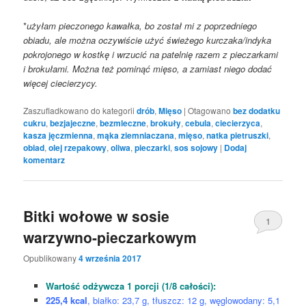
*
użyłam pieczonego kawałka, bo został mi z poprzedniego
obiadu, ale można oczywiście użyć świeżego kurczaka/indyka
pokrojonego w kostkę i wrzucić na patelnię razem z pieczarkami
i brokułami. Można też pominąć mięso, a zamiast niego dodać
więcej ciecierzycy.
Zaszufladkowano do kategorii
drób
,
Mięso
|
Otagowano
bez dodatku
cukru
,
bezjajeczne
,
bezmleczne
,
brokuły
,
cebula
,
ciecierzyca
,
kasza jęczmienna
,
mąka ziemniaczana
,
mięso
,
natka pietruszki
,
obiad
,
olej rzepakowy
,
oliwa
,
pieczarki
,
sos sojowy
|
Dodaj
komentarz
Bitki wołowe w sosie
1
warzywno-pieczarkowym
Opublikowany
4 września 2017
Wartość odżywcza 1 porcji (1/8 całości):
225,4 kcal
, białko: 23,7 g, tłuszcz: 12 g, węglowodany: 5,1