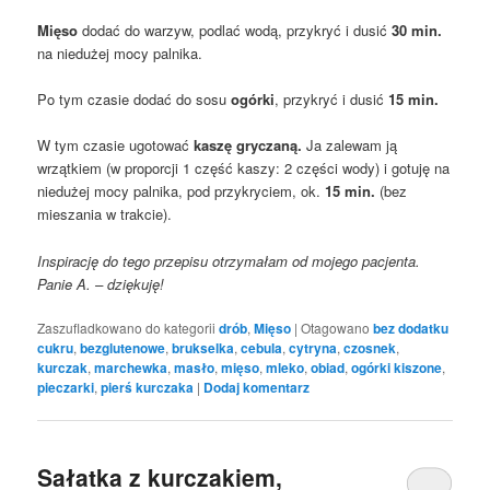
Mięso
dodać do warzyw, podlać wodą, przykryć i dusić
30 min.
na niedużej mocy palnika.
Po tym czasie dodać do sosu
ogórki
, przykryć i dusić
15 min.
W tym czasie ugotować
kaszę gryczaną.
Ja zalewam ją
wrzątkiem (w proporcji 1 część kaszy: 2 części wody) i gotuję na
niedużej mocy palnika, pod przykryciem, ok.
15 min.
(bez
mieszania w trakcie).
Inspirację do tego przepisu otrzymałam od mojego pacjenta.
Panie A. – dziękuję!
Zaszufladkowano do kategorii
drób
,
Mięso
|
Otagowano
bez dodatku
cukru
,
bezglutenowe
,
brukselka
,
cebula
,
cytryna
,
czosnek
,
kurczak
,
marchewka
,
masło
,
mięso
,
mleko
,
obiad
,
ogórki kiszone
,
pieczarki
,
pierś kurczaka
|
Dodaj komentarz
Sałatka z kurczakiem,