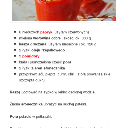
6 niedużych
papryk
(użyłam czerwonych)
mielona
wołowina
dobrej jakości ok. 300 g
kasza gryczana
(użyłam niepalonej) ok. 120 g
2 łyżki
oleju rzepakowego
3
pomidory
biała i jasnozielona część
pora
2 łyżki
ziaren słonecznika
przyprawy:
sól, pieprz, curry, chilli, zioła prowansalskie,
szczypta cukru
Kaszę
ugotować na sypko w lekko osolonej wodzie.
Ziarna
słonecznika
uprażyć na suchej patelni.
Pora
pokroić w półkrążki.