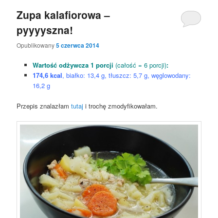
Zupa kalafiorowa –
pyyyyszna!
Opublikowany
5 czerwca 2014
Wartość odżywcza 1 porcji
(całość = 6 porcji)
:
174,6 kcal
, białko: 13,4 g, tłuszcz: 5,7 g, węglowodany:
16,2 g
Przepis znalazłam
tutaj
i trochę zmodyfikowałam.