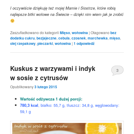
I oczywiście dziękuję też mojej Mamie i Siostrze, które robią
najlepsze bitki wołowe na Świecie – dzięki nim wiem jak je zrobić
Zaszufladkowano do kategorii
Mięso
,
wołowina
|
Otagowano
bez
dodatku cukru
,
bezjajeczne
,
cebula
,
czosnek
,
marchewka
,
mięso
,
olej rzepakowy
,
pieczarki
,
wołowina
|
1
odpowiedź
Kuskus z warzywami i indyk
3
w sosie z cytrusów
Opublikowany
3 lutego 2015
Wartość odżywcza 1 dużej porcji:
780,3 kcal
, białko: 55,7 g, tłuszcz: 34,8 g, węglowodany:
59,1 g