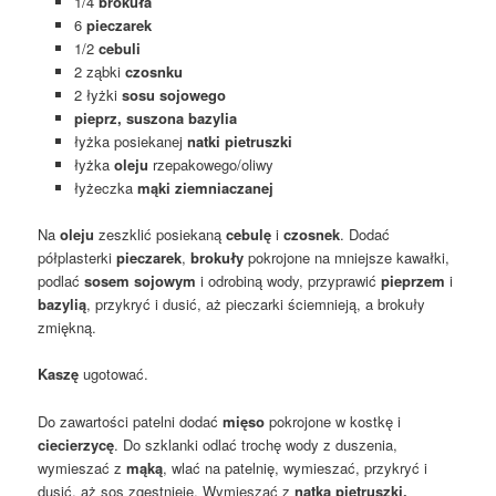
1/4
brokuła
6
pieczarek
1/2
cebuli
2 ząbki
czosnku
2 łyżki
sosu sojowego
pieprz, suszona bazylia
łyżka posiekanej
natki pietruszki
łyżka
oleju
rzepakowego/oliwy
łyżeczka
mąki ziemniaczanej
Na
oleju
zeszklić posiekaną
cebulę
i
czosnek
. Dodać
półplasterki
pieczarek
,
brokuły
pokrojone na mniejsze kawałki,
podlać
sosem sojowym
i odrobiną wody, przyprawić
pieprzem
i
bazylią
, przykryć i dusić, aż pieczarki ściemnieją, a brokuły
zmiękną.
Kaszę
ugotować.
Do zawartości patelni dodać
mięso
pokrojone w kostkę i
ciecierzycę
. Do szklanki odlać trochę wody z duszenia,
wymieszać z
mąką
, wlać na patelnię, wymieszać, przykryć i
dusić, aż sos zgęstnieje. Wymieszać z
natką pietruszki.