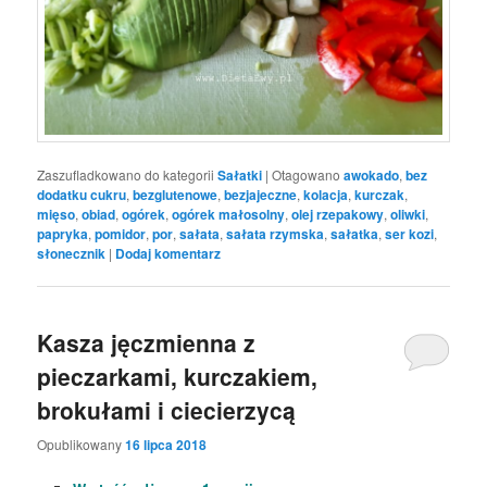
Zaszufladkowano do kategorii
Sałatki
|
Otagowano
awokado
,
bez
dodatku cukru
,
bezglutenowe
,
bezjajeczne
,
kolacja
,
kurczak
,
mięso
,
obiad
,
ogórek
,
ogórek małosolny
,
olej rzepakowy
,
oliwki
,
papryka
,
pomidor
,
por
,
sałata
,
sałata rzymska
,
sałatka
,
ser kozi
,
słonecznik
|
Dodaj komentarz
Kasza jęczmienna z
pieczarkami, kurczakiem,
brokułami i ciecierzycą
Opublikowany
16 lipca 2018