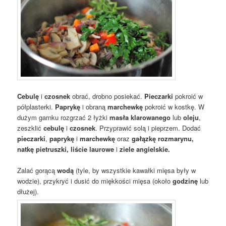
Cebulę
i
czosnek
obrać, drobno posiekać.
Pieczarki
pokroić w
półplasterki.
Paprykę
i obraną
marchewkę
pokroić w kostkę. W
dużym garnku rozgrzać 2 łyżki
masła klarowanego
lub
oleju
,
zeszklić
cebulę
i
czosnek
. Przyprawić solą i pieprzem. Dodać
pieczarki
,
paprykę
i
marchewkę
oraz
gałązkę rozmarynu,
natkę pietruszki, liście laurowe
i
ziele angielskie.
Zalać gorącą
wodą
(tyle, by wszystkie kawałki mięsa były w
wodzie), przykryć i dusić do miękkości mięsa (około
godzinę
lub
dłużej).