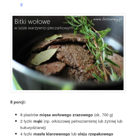
g
8 porcji:
8 plastrów
mięsa wołowego zrazowego
(ok. 700 g)
2 łyżki
mąki
(np. orkiszowej pełnoziarnistej lub żytniej lub
kukurydzianej)
4 łyżki
masła klarowanego
lub
oleju rzepakowego