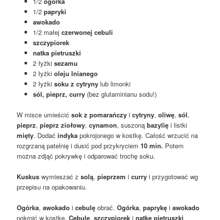
1/2
ogórka
1/2
papryki
awokado
1/2 małej
czerwonej cebuli
szczypiorek
natka pietruszki
2 łyżki
sezamu
2 łyżki
oleju lnianego
2 łyżki
soku z cytryny
lub limonki
sól, pieprz, curry
(bez glutaminianu sodu!)
W misce umieścić
sok z pomarańczy
i
cytryny
,
oliwę
,
sól
,
pieprz
,
pieprz ziołowy
,
cynamon
, suszoną
bazylię
i listki
mięty
. Dodać
indyka
pokrojonego w kostkę. Całość wrzucić na
rozgrzaną patelnię i dusić pod przykryciem
10 min.
Potem
można zdjąć pokrywkę i odparować trochę soku.
Kuskus
wymieszać z
solą
,
pieprzem
i
curry
i przygotować wg
przepisu na opakowaniu.
Ogórka
,
awokado
i
cebulę
obrać.
Ogórka
,
paprykę
i
awokado
pokroić w kostkę.
Cebulę
,
szczypiorek
i
natkę pietruszki