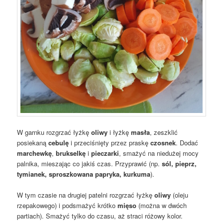
W garnku rozgrzać łyżkę
oliwy
i łyżkę
masła
, zeszklić
posiekaną
cebulę
i przeciśnięty przez praskę
czosnek
. Dodać
marchewkę
,
brukselkę
i
pieczarki
, smażyć na niedużej mocy
palnika, mieszając co jakiś czas. Przyprawić (np.
sól, pieprz,
tymianek, sproszkowana papryka, kurkuma
).
W tym czasie na drugiej patelni rozgrzać łyżkę
oliwy
(oleju
rzepakowego) i podsmażyć krótko
mięso
(można w dwóch
partiach). Smażyć tylko do czasu, aż straci różowy kolor.