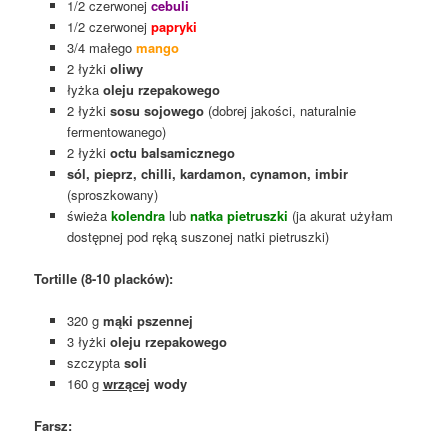
1/2 czerwonej
cebuli
1/2 czerwonej
papryki
3/4 małego
mango
2 łyżki
oliwy
łyżka
oleju rzepakowego
2 łyżki
sosu sojowego
(dobrej jakości, naturalnie
fermentowanego)
2 łyżki
octu balsamicznego
sól, pieprz, chilli, kardamon, cynamon, imbir
(sproszkowany)
świeża
kolendra
lub
natka pietruszki
(ja akurat użyłam
dostępnej pod ręką suszonej natki pietruszki)
Tortille (8-10 placków):
320 g
mąki pszennej
3 łyżki
oleju rzepakowego
szczypta
soli
160 g
wrzącej
wody
Farsz: