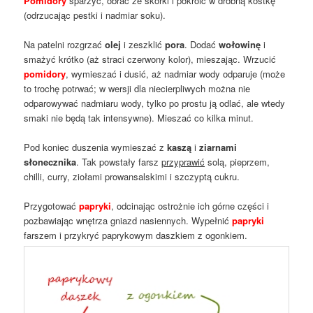
Pomidory
sparzyć, obrać ze skórki i pokroić w drobną kostkę
(odrzucając pestki i nadmiar soku).
Na patelni rozgrzać
olej
i zeszklić
pora
. Dodać
wołowinę
i
smażyć krótko (aż straci czerwony kolor), mieszając. Wrzucić
pomidory
, wymieszać i dusić, aż nadmiar wody odparuje (może
to trochę potrwać; w wersji dla niecierpliwych można nie
odparowywać nadmiaru wody, tylko po prostu ją odlać, ale wtedy
smaki nie będą tak intensywne). Mieszać co kilka minut.
Pod koniec duszenia wymieszać z
kaszą
i
ziarnami
słonecznika
. Tak powstały farsz
przyprawić
solą, pieprzem,
chilli, curry, ziołami prowansalskimi i szczyptą cukru.
Przygotować
papryki
, odcinając ostrożnie ich górne części i
pozbawiając wnętrza gniazd nasiennych. Wypełnić
papryki
farszem i przykryć paprykowym daszkiem z ogonkiem.