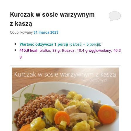
Kurczak w sosie warzywnym
z kaszą
Opublikowany
31 marca 2023
Wartość odżywcza 1 porcji
(całość = 5 porcji)
:
415,8 kcal
, białko: 33 g, tłuszcz: 10,4 g węglowodany: 46,3
g