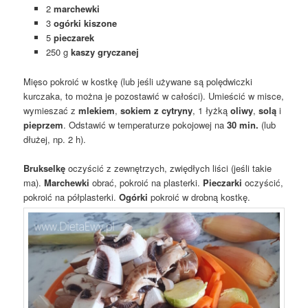
2
marchewki
3
ogórki kiszone
5
pieczarek
250 g
kaszy gryczanej
Mięso pokroić w kostkę (lub jeśli używane są polędwiczki
kurczaka, to można je pozostawić w całości). Umieścić w misce,
wymieszać z
mlekiem
,
sokiem z cytryny
, 1 łyżką
oliwy
,
solą
i
pieprzem
. Odstawić w temperaturze pokojowej na
30 min.
(lub
dłużej, np. 2 h).
Brukselkę
oczyścić z zewnętrzych, zwiędłych liści (jeśli takie
ma).
Marchewki
obrać, pokroić na plasterki.
Pieczarki
oczyścić,
pokroić na półplasterki.
Ogórki
pokroić w drobną kostkę.