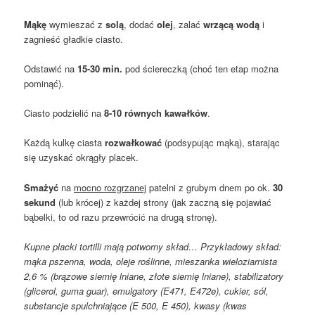
Mąkę
wymieszać z
solą
, dodać
olej
, zalać
wrzącą wodą
i
zagnieść gładkie ciasto.
Odstawić na
15-30 min.
pod ściereczką (choć ten etap można
pominąć).
Ciasto podzielić na
8-10 równych kawałków
.
Każdą kulkę ciasta
rozwałkować
(podsypując mąką), starając
się uzyskać okrągły placek.
Smażyć
na
mocno rozgrzanej
patelni z grubym dnem po ok.
30
sekund
(lub krócej) z każdej strony (jak zaczną się pojawiać
bąbelki, to od razu przewrócić na drugą stronę).
Kupne placki tortilli mają potworny skład… Przykładowy skład:
mąka pszenna, woda, oleje roślinne, mieszanka wieloziarnista
2,6 % (brązowe siemię lniane, złote siemię lniane), stabilizatory
(glicerol, guma guar), emulgatory (E471, E472e), cukier, sól,
substancje spulchniające (E 500, E 450), kwasy (kwas