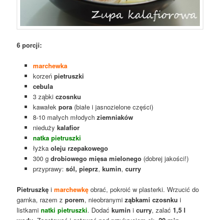
6 porcji:
marchewka
korzeń
pietruszki
cebula
3 ząbki
czosnku
kawałek
pora
(białe i jasnozielone części)
8-10 małych młodych
ziemniaków
nieduży
kalafior
natka pietruszki
łyżka
oleju rzepakowego
300 g
drobiowego mięsa mielonego
(dobrej jakości!)
przyprawy:
sól,
pieprz
,
kumin
,
curry
Pietruszkę
i
marchewkę
obrać, pokroić w plasterki. Wrzucić do
garnka, razem z
porem
, nieobranymi
ząbkami czosnku
i
listkami
natki pietruszki
. Dodać
kumin
i
curry
, zalać
1,5 l