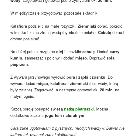
wody
. Zagotować i gotować pod przykryciem ok.
20 min.
W międzyczasie przygotować pozostałe składniki:
Kalafiora
podzielić na małe różyczki.
Ziemniaki
obrać, pokroić
w kostkę i zalać zimną wodą (by nie ściemniały).
Cebulę
obrać i
drobno posiekać.
Na dużej patelni rozgrzać
olej
i zeszklić
cebulę
. Dodać
curry
i
kumin
, zamieszać i po chwili dodać
mięso
. Doprawić
solą
i
pieprzem
.
Z wywaru jarzynowego wyłowić
pora
i
ząbki czosnku
. Do
wywaru dodać
mięso
,
kalafiora
i
ziemniaki
(bez wody, którą
były zalane). Zagotować, a następnie gotować ok.
20 min.
na
małym ogniu.
Każdą porcję posypać świeżą
natką pietruszki
. Można
dodatkowo zabielić
jogurtem naturalnym
.
Całą zupę ugotowałam z pysznych, młodych warzyw. Dawno nie
jadłam tak pysznej zupy kalafiorowej!