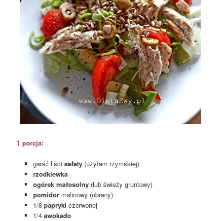
1 porcja:
garść liści
sałaty
(użyłam rzymskiej)
rzodkiewka
ogórek małosolny
(lub świeży gruntowy)
pomidor
malinowy (obrany)
1/8
papryki
czerwonej
1/4
awokado