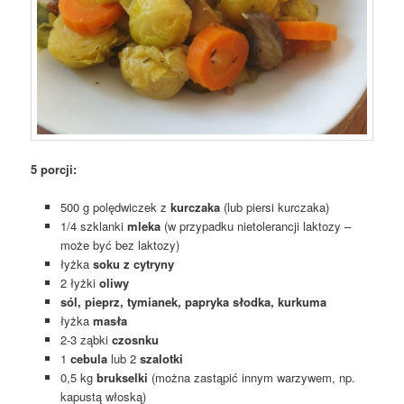
5 porcji:
500 g polędwiczek z
kurczaka
(lub piersi kurczaka)
1/4 szklanki
mleka
(w przypadku nietolerancji laktozy –
może być bez laktozy)
łyżka
soku z cytryny
2 łyżki
oliwy
sól, pieprz, tymianek, papryka słodka, kurkuma
łyżka
masła
2-3 ząbki
czosnku
1
cebula
lub 2
szalotki
0,5 kg
brukselki
(można zastąpić innym warzywem, np.
kapustą włoską)