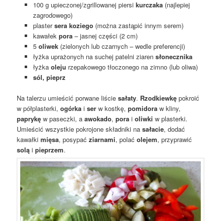
100 g upieczonej/zgrillowanej piersi
kurczaka
(najlepiej
zagrodowego)
plaster
sera koziego
(można zastąpić innym serem)
kawałek
pora
– jasnej części (2 cm)
5
oliwek
(zielonych lub czarnych – wedle preferencji)
łyżka uprażonych na suchej patelni ziaren
słonecznika
łyżka
oleju
rzepakowego tłoczonego na zimno (lub oliwa)
sól, pieprz
Na talerzu umieścić porwane liście
sałaty
.
Rzodkiewkę
pokroić
w półplasterki,
ogórka
i
ser
w kostkę,
pomidora
w kliny,
paprykę
w paseczki, a
awokado
,
pora
i
oliwki
w plasterki.
Umieścić wszystkie pokrojone składniki na
sałacie
, dodać
kawałki
mięsa
, posypać
ziarnami
, polać
olejem
, przyprawić
solą
i
pieprzem
.