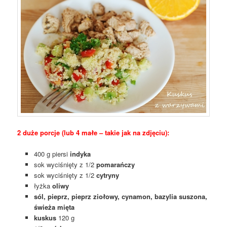
2 duże porcje (lub 4 małe – takie jak na zdjęciu):
400 g piersi
indyka
sok wyciśnięty z 1/2
pomarańczy
sok wyciśnięty z 1/2
cytryny
łyżka
oliwy
sól, pieprz, pieprz ziołowy, cynamon, bazylia suszona,
świeża mięta
kuskus
120 g