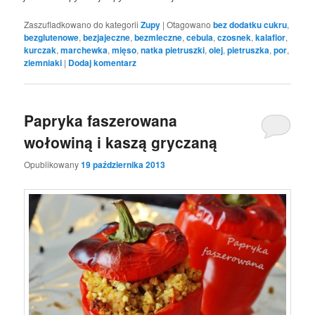
Zaszufladkowano do kategorii
Zupy
|
Otagowano
bez dodatku cukru
,
bezglutenowe
,
bezjajeczne
,
bezmleczne
,
cebula
,
czosnek
,
kalafior
,
kurczak
,
marchewka
,
mięso
,
natka pietruszki
,
olej
,
pietruszka
,
por
,
ziemniaki
|
Dodaj komentarz
Papryka faszerowana
wołowiną i kaszą gryczaną
Opublikowany
19 października 2013