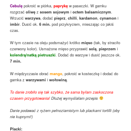
Cebulę
pokroić w piórka,
paprykę
w paseczki. W garnku
rozgrzać
oliwę
z
sosem sojowym
i
octem balsamicznym
.
Wrzucić
warzywa
, dodać
pieprz
,
chilli
,
kardamon
,
cynamon
i
imbir
. Dusić ok.
6 min.
pod przykryciem, mieszając co jakiś
czas.
W tym czasie na oleju podsmażyć krótko
mięso
(tak, by straciło
czerwony kolor). Usmażone mięso przyprawić
solą
,
pieprzem
i
kolendrą/natką pietruszki
. Dodać do warzyw i dusić jeszcze ok.
7 min.
W międzyczasie obrać
mango
, pokroić w kosteczkę i dodać do
garnka z
warzywami
i
wołowiną
.
To danie zrobiło się tak szybko, że sama byłam zaskoczona
czasem przygotowania!
Dłużej wymyślałam przepis
Danie podawać z ryżem pełnoziarnistym lub plackami tortilli (oby
nie kupnymi!)
Placki: