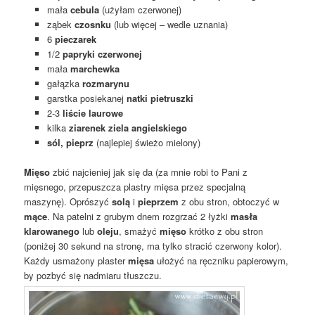
mała
cebula
(użyłam czerwonej)
ząbek
czosnku
(lub więcej – wedle uznania)
6
pieczarek
1/2
papryki czerwonej
mała
marchewka
gałązka
rozmarynu
garstka posiekanej
natki pietruszki
2-3
liście laurowe
kilka
ziarenek ziela angielskiego
sól, pieprz
(najlepiej świeżo mielony)
Mięso
zbić najcieniej jak się da (za mnie robi to Pani z
mięsnego, przepuszcza plastry mięsa przez specjalną
maszynę). Oprószyć
solą
i
pieprzem
z obu stron, obtoczyć w
mące
. Na patelni z grubym dnem rozgrzać 2 łyżki
masła
klarowanego
lub
oleju
, smażyć
mięso
krótko z obu stron
(poniżej 30 sekund na stronę, ma tylko stracić czerwony kolor).
Każdy usmażony plaster
mięsa
ułożyć na ręczniku papierowym,
by pozbyć się nadmiaru tłuszczu.