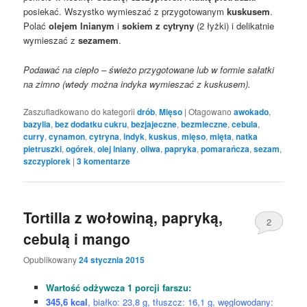
posiekać. Wszystko wymieszać z przygotowanym
kuskusem
.
Polać
olejem lnianym
i
sokiem z cytryny
(2 łyżki) i delikatnie
wymieszać z
sezamem
.
Podawać na ciepło – świeżo przygotowane lub w formie sałatki
na zimno (wtedy można indyka wymieszać z kuskusem).
Zaszufladkowano do kategorii
drób
,
Mięso
|
Otagowano
awokado
,
bazylia
,
bez dodatku cukru
,
bezjajeczne
,
bezmleczne
,
cebula
,
curry
,
cynamon
,
cytryna
,
indyk
,
kuskus
,
mięso
,
mięta
,
natka
pietruszki
,
ogórek
,
olej lniany
,
oliwa
,
papryka
,
pomarańcza
,
sezam
,
szczypiorek
|
3
komentarze
Tortilla z wołowiną, papryką,
2
cebulą i mango
Opublikowany
24 stycznia 2015
Wartość odżywcza 1 porcji farszu:
345,6 kcal
, białko: 23,8 g, tłuszcz: 16,1 g, węglowodany: