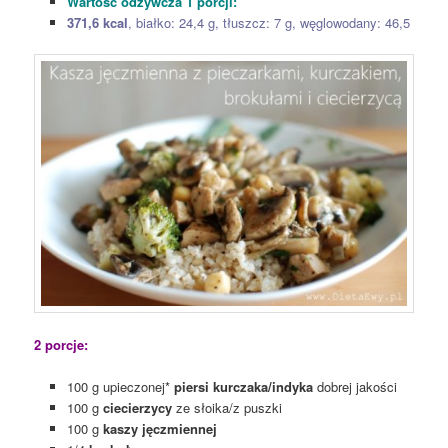
Wartość odżywcza 1 porcji:
371,6 kcal
, białko: 24,4 g, tłuszcz: 7 g, węglowodany: 46,5
2 porcje:
100 g upieczonej*
piersi kurczaka/indyka
dobrej jakości
100 g
ciecierzycy
ze słoika/z puszki
100 g
kaszy jęczmiennej