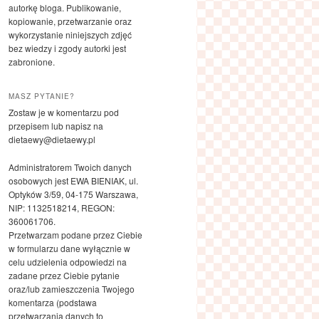
autorkę bloga. Publikowanie,
kopiowanie, przetwarzanie oraz
wykorzystanie niniejszych zdjęć
bez wiedzy i zgody autorki jest
zabronione.
MASZ PYTANIE?
Zostaw je w komentarzu pod
przepisem lub napisz na
dietaewy@dietaewy.pl
Administratorem Twoich danych
osobowych jest EWA BIENIAK, ul.
Optyków 3/59, 04-175 Warszawa,
NIP: 1132518214, REGON:
360061706.
Przetwarzam podane przez Ciebie
w formularzu dane wyłącznie w
celu udzielenia odpowiedzi na
zadane przez Ciebie pytanie
oraz/lub zamieszczenia Twojego
komentarza (podstawa
przetwarzania danych to