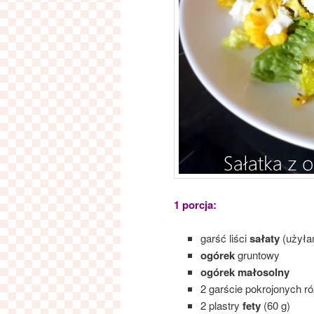
1 porcja:
garść liści
sałaty
(użyła
ogórek
gruntowy
ogórek małosolny
2 garście pokrojonych 
2 plastry
fety
(60 g)