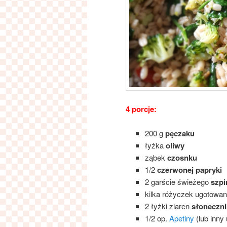
4 porcje:
200 g
pęczaku
łyżka
oliwy
ząbek
czosnku
1/2
czerwonej papryki
2 garście świeżego
szpi
kilka różyczek ugotowan
2 łyżki ziaren
słoneczni
1/2 op.
Apetiny
(lub inny