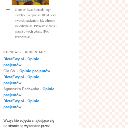
O mnie: Ewa Bieniak, mgr
dietetyki, od ponad 10 lat uczy
swoich pacjentów jak zdrowo
się odżywiać. Prywatnie żona i
mama dwóch córek. (Fot.
@arteszkaa)
NAJNOWSZE KOMENTARZE
DietaEwy.pl
-
Opinie
pacjentów
Ola Ch.
-
Opinie pacjentów
DietaEwy.pl
-
Opinie
pacjentów
Agnieszka Padewska
-
Opinie
pacjentów
DietaEwy.pl
-
Opinie
pacjentów
Wszystkie zdjęcia znajdujące się
na stronie są wykonane przez