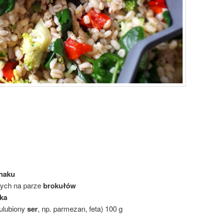
naku
ych na parze
brokułów
ka
 ulubiony
ser
, np. parmezan, feta) 100 g