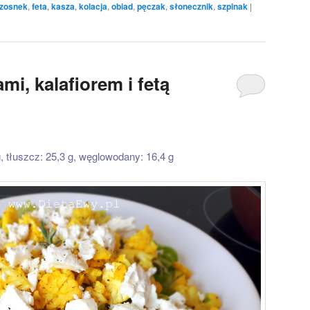
zosnek
,
feta
,
kasza
,
kolacja
,
obiad
,
pęczak
,
słonecznik
,
szpinak
|
mi, kalafiorem i fetą
g, tłuszcz: 25,3 g, węglowodany: 16,4 g