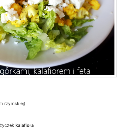
m rzymskiej)
różyczek
kalafiora