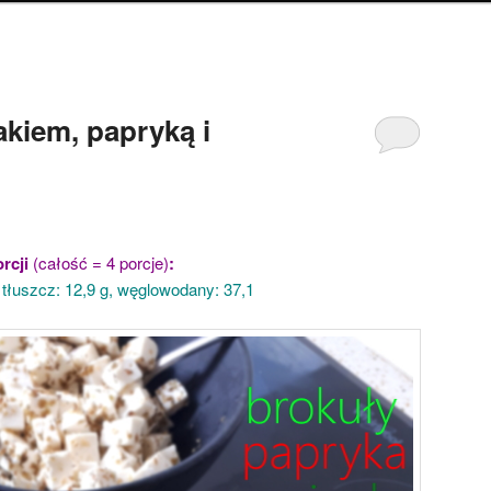
akiem, papryką i
rcji
(całość = 4 porcje)
:
g, tłuszcz: 12,9 g, węglowodany: 37,1