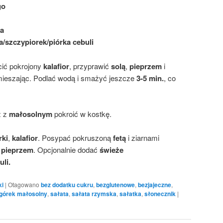
go
a
a/szczypiorek/piórka cebuli
cić pokrojony
kalafior
, przyprawić
solą
,
pieprzem
i
mieszając. Podlać wodą i smażyć jeszcze
3-5 min.
, co
z z
małosolnym
pokroić w kostkę.
rki
,
kalafior
. Posypać pokruszoną
fetą
i ziarnami
i
pieprzem
. Opcjonalnie dodać
świeże
uli.
ki
|
Otagowano
bez dodatku cukru
,
bezglutenowe
,
bezjajeczne
,
górek małosolny
,
sałata
,
sałata rzymska
,
sałatka
,
słonecznik
|