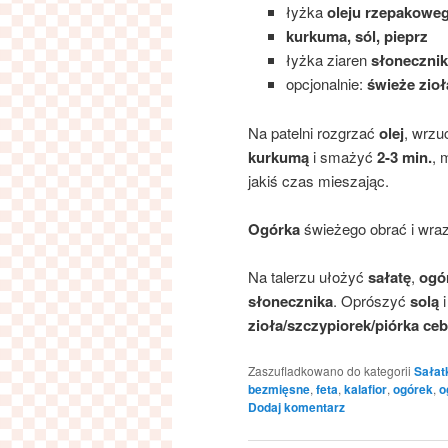
łyżka
oleju rzepakowe
kurkuma, sól, pieprz
łyżka ziaren
słonecznik
opcjonalnie:
świeże zioł
Na patelni rozgrzać
olej
, wrzu
kurkumą
i smażyć
2-3 min.
, 
jakiś czas mieszając.
Ogórka
świeżego obrać i wra
Na talerzu ułożyć
sałatę
,
ogó
słonecznika
. Oprószyć
solą
zioła/szczypiorek/piórka ceb
Zaszufladkowano do kategorii
Sałat
bezmięsne
,
feta
,
kalafior
,
ogórek
,
o
Dodaj komentarz