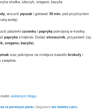
papryka słodka, lubczyk, oregano, bazylia
ody
, wrzucić
pęczak
i gotować
30 min.
pod przykryciem
całą wodę).
zucić plasterki
czosnku
i
paprykę
pokrojoną w kostkę.
 aż
papryka
zmięknie. Dodać
słonecznik
, przyprawić (np.
yk, oregano, bazylia
).
pinak
oraz pokrojone na mniejsze kawałki
brokuły
i
k
zwiędnie.
.
na moim
ulubionym blogu
.
wa na pierwszym planie
|
Otagowano
bez dodatku cukru
,