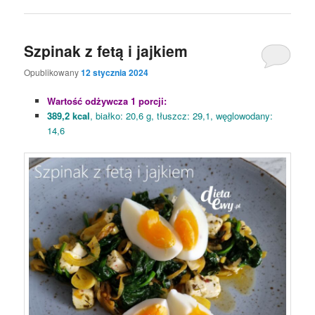
Szpinak z fetą i jajkiem
Opublikowany
12 stycznia 2024
Wartość odżywcza 1 porcji:
389,2 kcal
, białko: 20,6 g, tłuszcz: 29,1, węglowodany:
14,6