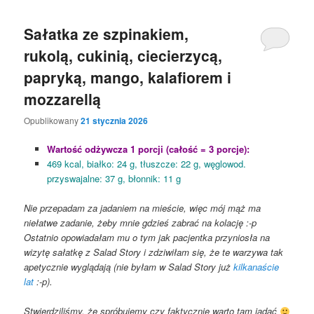
Sałatka ze szpinakiem,
rukolą, cukinią, ciecierzycą,
papryką, mango, kalafiorem i
mozzarellą
Opublikowany
21 stycznia 2026
Wartość odżywcza 1 porcji (całość = 3 porcje):
469 kcal, białko: 24 g, tłuszcze: 22 g, węglowod.
przyswajalne: 37 g, błonnik: 11 g
Nie przepadam za jadaniem na mieście, więc mój mąż ma
niełatwe zadanie, żeby mnie gdzieś zabrać na kolację :-p
Ostatnio opowiadałam mu o tym jak pacjentka przyniosła na
wizytę sałatkę z Salad Story i zdziwiłam się, że te warzywa tak
apetycznie wyglądają (nie byłam w Salad Story już
kilkanaście
lat
:-p).
Stwierdziliśmy, że spróbujemy czy faktycznie warto tam jadać