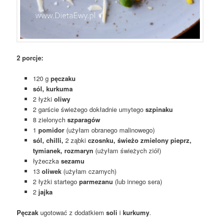
2 porcje:
120 g
pęczaku
sól, kurkuma
2 łyżki
oliwy
2 garście świeżego dokładnie umytego
szpinaku
8 zielonych
szparagów
1
pomidor
(użyłam obranego malinowego)
sól, chilli,
2 ząbki
czosnku, świeżo zmielony pieprz,
tymianek, rozmaryn
(użyłam świeżych ziół)
łyżeczka
sezamu
13
oliwek
(użyłam czarnych)
2 łyżki startego
parmezanu
(lub innego sera)
2
jajka
Pęczak
ugotować z dodatkiem
soli
i
kurkumy
.