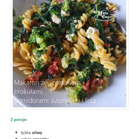
2 porcje:
łyżka
oliwy
ząbek
czosnku