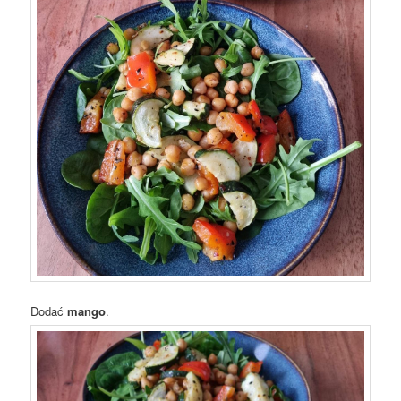
Dodać
mango
.