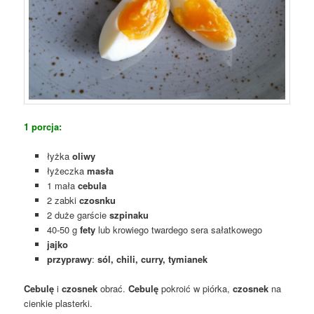
1 porcja:
łyżka
oliwy
łyżeczka
masła
1 mała
cebula
2 zabki
czosnku
2 duże garście
szpinaku
40-50 g
fety
lub krowiego twardego sera sałatkowego
jajko
przyprawy
:
sól, chili, curry, tymianek
Cebulę
i
czosnek
obrać.
Cebulę
pokroić w piórka,
czosnek
na
cienkie plasterki.