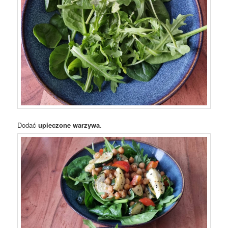
Dodać
upieczone warzywa
.