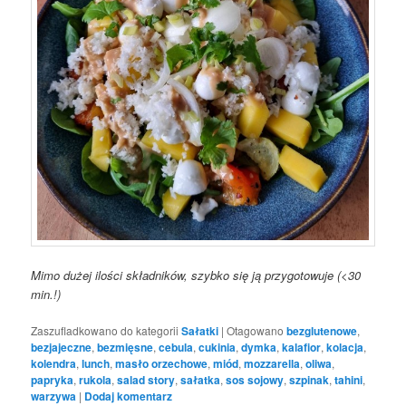
Mimo dużej ilości składników, szybko się ją przygotowuje (<30
min.!)
Zaszufladkowano do kategorii
Sałatki
|
Otagowano
bezglutenowe
,
bezjajeczne
,
bezmięsne
,
cebula
,
cukinia
,
dymka
,
kalafior
,
kolacja
,
kolendra
,
lunch
,
masło orzechowe
,
miód
,
mozzarella
,
oliwa
,
papryka
,
rukola
,
salad story
,
sałatka
,
sos sojowy
,
szpinak
,
tahini
,
warzywa
|
Dodaj komentarz