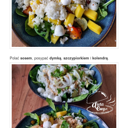
Polać
sosem
, posypać
dymką
,
szczypiorkiem
i
kolendrą
.