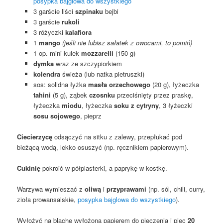
posypka bajglowa do wszystkiego
3 garście liści
szpinaku
bejbi
3 garście
rukoli
3 różyczki
kalafiora
1
mango
(jeśli nie lubisz sałatek z owocami, to pomiń)
1 op. mini kulek
mozzarelli
(150 g)
dymka
wraz ze szczypiorkiem
kolendra
świeża (lub natka pietruszki)
sos: solidna łyżka
masła orzechowego
(20 g), łyżeczka
tahini
(5 g), ząbek
czosnku
przeciśnięty przez praskę,
łyżeczka
miodu
, łyżeczka
soku z cytryny
, 3 łyżeczki
sosu sojowego
, pieprz
Ciecierzycę
odsączyć na sitku z zalewy, przepłukać pod
bieżącą wodą, lekko osuszyć (np. ręcznikiem papierowym).
Cukinię
pokroić w półplasterki, a paprykę w kostkę.
Warzywa wymieszać z
oliwą
i
przyprawami
(np. sól, chili, curry,
zioła prowansalskie,
posypka bajglowa do wszystkiego
).
Wyłożyć na blachę wyłożoną papierem do pieczenia i piec
20