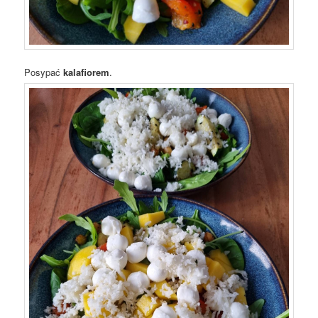
Posypać
kalafiorem
.