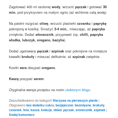
Zagotować 400 ml osolonej
wody
, wrzucić
pęczak
i gotować
30
min.
pod przykryciem na małym ogniu (aż wchłonie całą wodę).
Na patelni rozgrzać
oliwę
, wrzucić plasterki
czosnku
i
paprykę
pokrojoną w kostkę. Smażyć
3-4 min.
, mieszając, aż
papryka
zmięknie. Dodać
słonecznik
, przyprawić (np.
chilli, papryka
słodka, lubczyk, oregano, bazylia
).
Dodać ugotowany
pęczak
i
szpinak
oraz pokrojone na mniejsze
kawałki
brokuły
i mieszać delikatnie, aż
szpinak
zwiędnie.
Kostki
sera
obsypać
oregano
.
Kaszę
posypać
serem
.
Oryginalna wersja przepisu na moim
ulubionym blogu
.
Zaszufladkowano do kategorii
Warzywa na pierwszym planie
|
Otagowano
bez dodatku cukru
,
bezjajeczne
,
bezmięsne
,
brokuły
,
czosnek
,
feta
,
kasza
,
kolacja
,
obiad
,
pęczak
,
słonecznik
,
szpinak
|
Dodaj komentarz