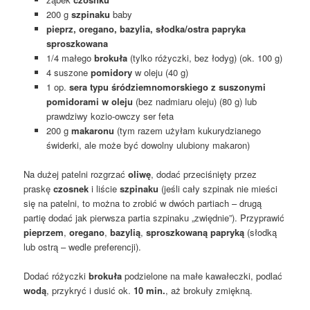
200 g
szpinaku
baby
pieprz, oregano, bazylia, słodka/ostra papryka
sproszkowana
1/4 małego
brokuła
(tylko różyczki, bez łodyg) (ok. 100 g)
4 suszone
pomidory
w oleju (40 g)
1 op.
sera typu śródziemnomorskiego z suszonymi
pomidorami w oleju
(bez nadmiaru oleju) (80 g) lub
prawdziwy kozio-owczy ser feta
200 g
makaronu
(tym razem użyłam kukurydzianego
świderki, ale może być dowolny ulubiony makaron)
Na dużej patelni rozgrzać
oliwę
, dodać przeciśnięty przez
praskę
czosnek
i liście
szpinaku
(jeśli cały szpinak nie mieści
się na patelni, to można to zrobić w dwóch partiach – drugą
partię dodać jak pierwsza partia szpinaku „zwiędnie”). Przyprawić
pieprzem
,
oregano
,
bazylią
,
sproszkowaną papryką
(słodką
lub ostrą – wedle preferencji).
Dodać różyczki
brokuła
podzielone na małe kawałeczki, podlać
wodą
, przykryć i dusić ok.
10 min.
, aż brokuły zmiękną.