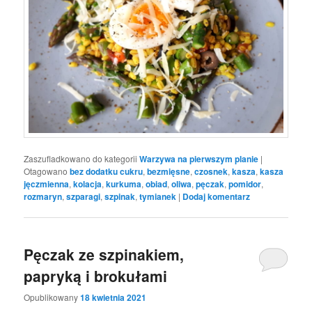
Zaszufladkowano do kategorii
Warzywa na pierwszym planie
|
Otagowano
bez dodatku cukru
,
bezmięsne
,
czosnek
,
kasza
,
kasza
jęczmienna
,
kolacja
,
kurkuma
,
obiad
,
oliwa
,
pęczak
,
pomidor
,
rozmaryn
,
szparagi
,
szpinak
,
tymianek
|
Dodaj komentarz
Pęczak ze szpinakiem,
papryką i brokułami
Opublikowany
18 kwietnia 2021