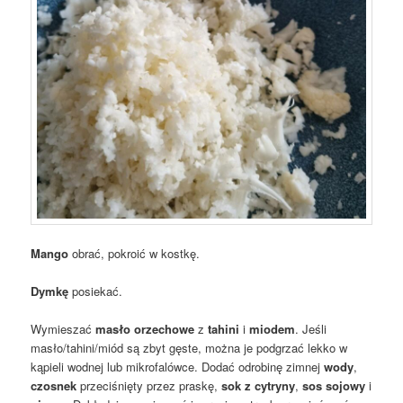
Mango
obrać, pokroić w kostkę.
Dymkę
posiekać.
Wymieszać
masło orzechowe
z
tahini
i
miodem
. Jeśli
masło/tahini/miód są zbyt gęste, można je podgrzać lekko w
kąpieli wodnej lub mikrofalówce. Dodać odrobinę zimnej
wody
,
czosnek
przeciśnięty przez praskę,
sok z cytryny
,
sos sojowy
i