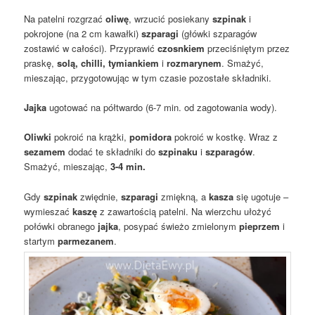
Na patelni rozgrzać
oliwę
, wrzucić posiekany
szpinak
i
pokrojone (na 2 cm kawałki)
szparagi
(główki szparagów
zostawić w całości). Przyprawić
czosnkiem
przeciśniętym przez
praskę,
solą, chilli, tymiankiem
i
rozmarynem
. Smażyć,
mieszając, przygotowując w tym czasie pozostałe składniki.
Jajka
ugotować na półtwardo (6-7 min. od zagotowania wody).
Oliwki
pokroić na krążki,
pomidora
pokroić w kostkę. Wraz z
sezamem
dodać te składniki do
szpinaku
i
szparagów
.
Smażyć, mieszając,
3-4 min.
Gdy
szpinak
zwiędnie,
szparagi
zmiękną, a
kasza
się ugotuje –
wymieszać
kaszę
z zawartością patelni. Na wierzchu ułożyć
połówki obranego
jajka
, posypać świeżo zmielonym
pieprzem
i
startym
parmezanem
.