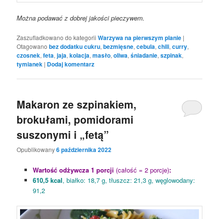
Można podawać z dobrej jakości pieczywem.
Zaszufladkowano do kategorii
Warzywa na pierwszym planie
|
Otagowano
bez dodatku cukru
,
bezmięsne
,
cebula
,
chili
,
curry
,
czosnek
,
feta
,
jaja
,
kolacja
,
masło
,
oliwa
,
śniadanie
,
szpinak
,
tymianek
|
Dodaj komentarz
Makaron ze szpinakiem,
brokułami, pomidorami
suszonymi i „fetą”
Opublikowany
6 października 2022
Wartość odżywcza 1 porcji
(całość = 2 porcje)
:
610,5 kcal
, białko: 18,7 g, tłuszcz: 21,3 g, węglowodany:
91,2