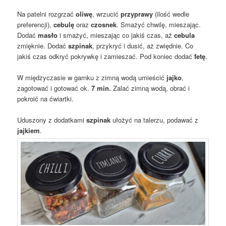
Na patelni rozgrzać
oliwę
, wrzucić
przyprawy
(ilość wedle
preferencji),
cebulę
oraz
czosnek
. Smażyć chwilę, mieszając.
Dodać
masło
i smażyć, mieszając co jakiś czas, aż
cebula
zmięknie. Dodać
szpinak
, przykryć i dusić, aż zwiędnie. Co
jakiś czas odkryć pokrywkę i zamieszać. Pod koniec dodać
fetę
.
W międzyczasie w garnku z zimną wodą umieścić
jajko
,
zagotować i gotować ok.
7 min.
Zalać zimną wodą, obrać i
pokroić na ćwiartki.
Uduszony z dodatkami
szpinak
ułożyć na talerzu, podawać z
jajkiem
.