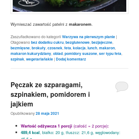
Wymieszać zawartość patelni z
makaronem
.
Zaszufladkowano do kategorii
Warzywa na pierwszym planie
|
Otagowano
bez dodatku cukru
,
bezglutenowe
,
bezjajeczne
,
bezmięsne
,
brokuły
,
czosnek
,
feta
,
kolacja
,
lunch
,
makaron
,
makaron kukurydziany
,
obiad
,
pomidory suszone
,
ser typu feta
,
szpinak
,
wegetariańskie
|
Dodaj komentarz
Pęczak ze szparagami,
szpinakiem, pomidorem i
jajkiem
Opublikowany
28 maja 2021
Wartość odżywcza 1 porcji
(całość = 2 porcje)
:
489,4 kcal
, białko: 20 g, tłuszcz: 21,6 g, węglowodany:
45,5 g