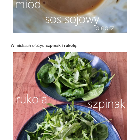
W miskach ułożyć
szpinak
i
rukolę
.