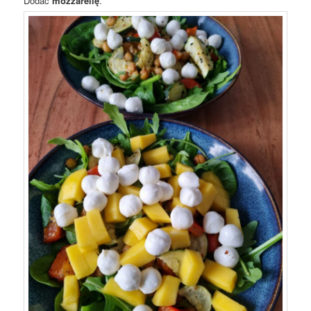
Dodać
mozzarellę
.