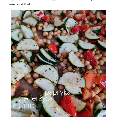
min.
w
200 st.