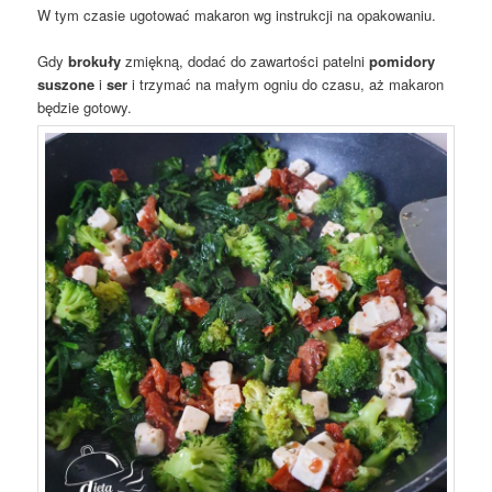
W tym czasie ugotować makaron wg instrukcji na opakowaniu.
Gdy
brokuły
zmiękną, dodać do zawartości patelni
pomidory
suszone
i
ser
i trzymać na małym ogniu do czasu, aż makaron
będzie gotowy.