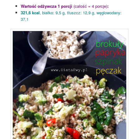
Wartość odżywcza 1 porcji
(całość = 4 porcje)
:
321,6 kcal
, białko: 9,5 g, tłuszcz: 12,9 g, węglowodany:
37,1