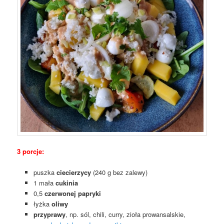
3 porcje:
puszka
ciecierzycy
(240 g bez zalewy)
1 mała
cukinia
0,5
czerwonej papryki
łyżka
oliwy
przyprawy
, np. sól, chili, curry, zioła prowansalskie,