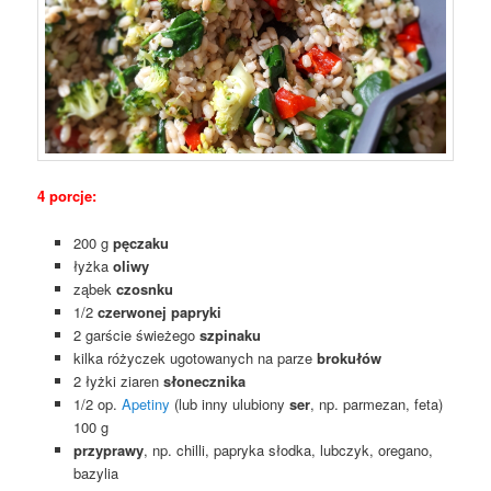
4 porcje:
200 g
pęczaku
łyżka
oliwy
ząbek
czosnku
1/2
czerwonej papryki
2 garście świeżego
szpinaku
kilka różyczek ugotowanych na parze
brokułów
2 łyżki ziaren
słonecznika
1/2 op.
Apetiny
(lub inny ulubiony
ser
, np. parmezan, feta)
100 g
przyprawy
, np. chilli, papryka słodka, lubczyk, oregano,
bazylia