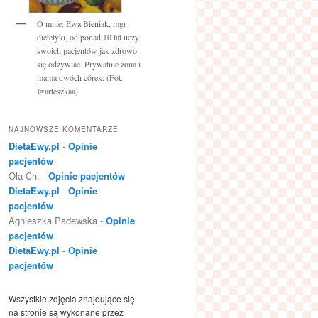
O mnie: Ewa Bieniak, mgr
dietetyki, od ponad 10 lat uczy
swoich pacjentów jak zdrowo
się odżywiać. Prywatnie żona i
mama dwóch córek. (Fot.
@arteszkaa)
NAJNOWSZE KOMENTARZE
DietaEwy.pl
-
Opinie
pacjentów
Ola Ch.
-
Opinie pacjentów
DietaEwy.pl
-
Opinie
pacjentów
Agnieszka Padewska
-
Opinie
pacjentów
DietaEwy.pl
-
Opinie
pacjentów
Wszystkie zdjęcia znajdujące się
na stronie są wykonane przez