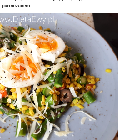
m
parmezanem
.