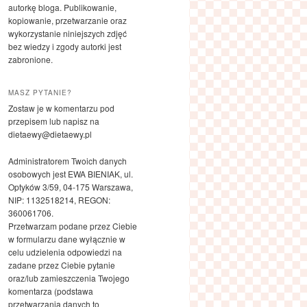
autorkę bloga. Publikowanie,
kopiowanie, przetwarzanie oraz
wykorzystanie niniejszych zdjęć
bez wiedzy i zgody autorki jest
zabronione.
MASZ PYTANIE?
Zostaw je w komentarzu pod
przepisem lub napisz na
dietaewy@dietaewy.pl
Administratorem Twoich danych
osobowych jest EWA BIENIAK, ul.
Optyków 3/59, 04-175 Warszawa,
NIP: 1132518214, REGON:
360061706.
Przetwarzam podane przez Ciebie
w formularzu dane wyłącznie w
celu udzielenia odpowiedzi na
zadane przez Ciebie pytanie
oraz/lub zamieszczenia Twojego
komentarza (podstawa
przetwarzania danych to