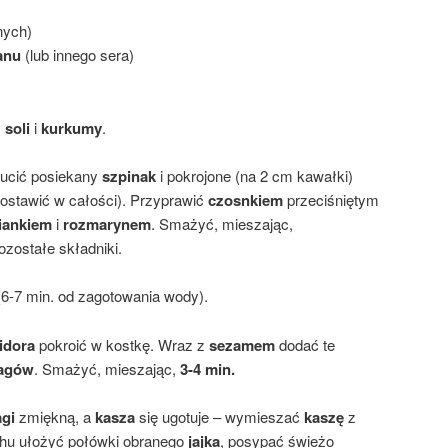
nych)
anu
(lub innego sera)
m
soli
i
kurkumy
.
zucić posiekany
szpinak
i pokrojone (na 2 cm kawałki)
ostawić w całości). Przyprawić
czosnkiem
przeciśniętym
miankiem
i
rozmarynem
. Smażyć, mieszając,
zostałe składniki.
6-7 min. od zagotowania wody).
dora
pokroić w kostkę. Wraz z
sezamem
dodać te
agów
. Smażyć, mieszając,
3-4 min.
gi
zmiękną, a
kasza
się ugotuje – wymieszać
kaszę
z
zchu ułożyć połówki obranego
jajka
, posypać świeżo