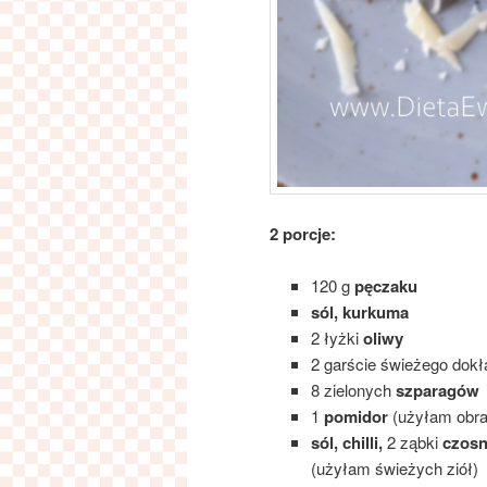
2 porcje:
120 g
pęczaku
sól, kurkuma
2 łyżki
oliwy
2 garście świeżego dok
8 zielonych
szparagów
1
pomidor
(użyłam obra
sól, chilli,
2 ząbki
czosn
(użyłam świeżych ziół)