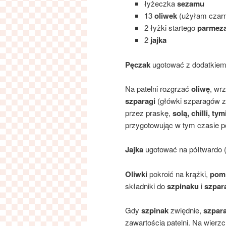
łyżeczka
sezamu
13
oliwek
(użyłam czar
2 łyżki startego
parmez
2
jajka
Pęczak
ugotować z dodatkie
Na patelni rozgrzać
oliwę
, wr
szparagi
(główki szparagów z
przez praskę,
solą, chilli, ty
przygotowując w tym czasie po
Jajka
ugotować na półtwardo (
Oliwki
pokroić na krążki,
pomi
składniki do
szpinaku
i
szpar
Gdy
szpinak
zwiędnie,
szpara
zawartością patelni. Na wier