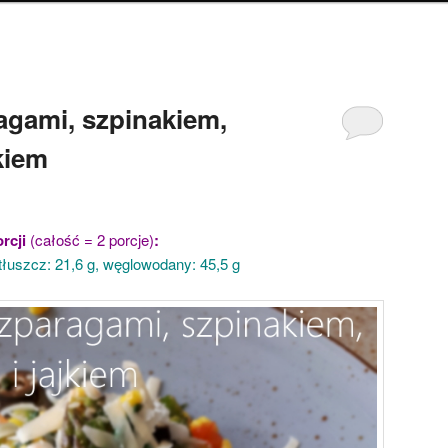
agami, szpinakiem,
kiem
rcji
(całość = 2 porcje)
:
, tłuszcz: 21,6 g, węglowodany: 45,5 g