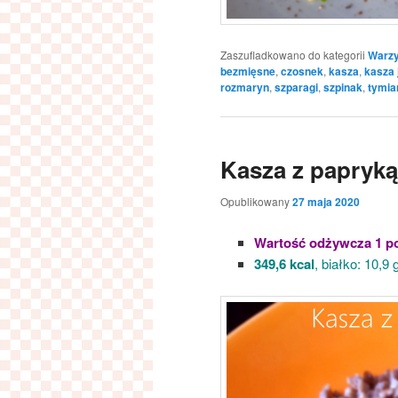
Zaszufladkowano do kategorii
Warzy
bezmięsne
,
czosnek
,
kasza
,
kasza
rozmaryn
,
szparagi
,
szpinak
,
tymia
Kasza z papryką
Opublikowany
27 maja 2020
Wartość odżywcza 1 po
349,6 kcal
, białko: 10,9