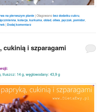
wa na pierwszym planie
|
Otagowano
bez dodatku cukru
,
 jęczmienna
,
kolacja
,
kurkuma
,
obiad
,
oliwa
,
pęczak
,
pomidor
,
nek
|
Dodaj komentarz
, cukinią i szparagami
rcji:
 g, tłuszcz: 14 g, węglowodany: 43,9 g