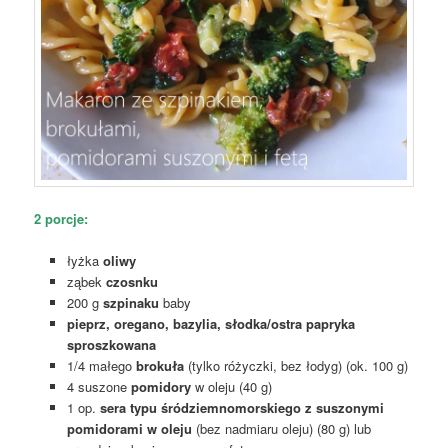
2 porcje:
łyżka
oliwy
ząbek
czosnku
200 g
szpinaku
baby
pieprz, oregano, bazylia, słodka/ostra papryka
sproszkowana
1/4 małego
brokuła
(tylko różyczki, bez łodyg) (ok. 100 g)
4 suszone
pomidory
w oleju (40 g)
1 op.
sera typu śródziemnomorskiego z suszonymi
pomidorami w oleju
(bez nadmiaru oleju) (80 g) lub