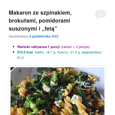
Makaron ze szpinakiem,
brokułami, pomidorami
suszonymi i „fetą”
Opublikowany
6 października 2022
Wartość odżywcza 1 porcji
(całość = 2 porcje)
:
610,5 kcal
, białko: 18,7 g, tłuszcz: 21,3 g, węglowodany:
91,2