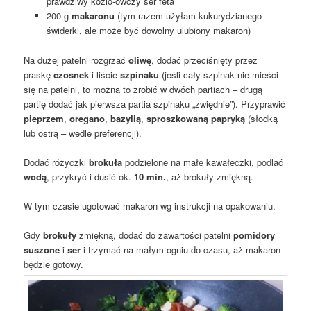
prawdziwy kozio-owczy ser feta
200 g
makaronu
(tym razem użyłam kukurydzianego
świderki, ale może być dowolny ulubiony makaron)
Na dużej patelni rozgrzać
oliwę
, dodać przeciśnięty przez
praskę
czosnek
i liście
szpinaku
(jeśli cały szpinak nie mieści
się na patelni, to można to zrobić w dwóch partiach – drugą
partię dodać jak pierwsza partia szpinaku „zwiędnie”). Przyprawić
pieprzem
,
oregano
,
bazylią
,
sproszkowaną papryką
(słodką
lub ostrą – wedle preferencji).
Dodać różyczki
brokuła
podzielone na małe kawałeczki, podlać
wodą
, przykryć i dusić ok.
10 min.
, aż brokuły zmiękną.
W tym czasie ugotować makaron wg instrukcji na opakowaniu.
Gdy
brokuły
zmiękną, dodać do zawartości patelni
pomidory
suszone
i
ser
i trzymać na małym ogniu do czasu, aż makaron
będzie gotowy.