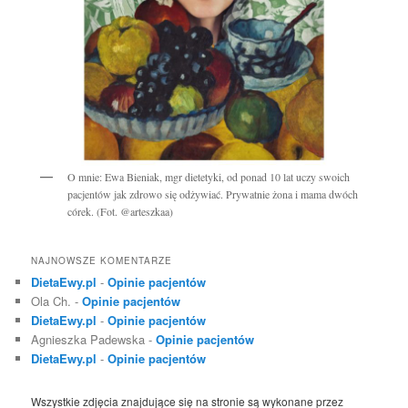
O mnie: Ewa Bieniak, mgr dietetyki, od ponad 10 lat uczy swoich
pacjentów jak zdrowo się odżywiać. Prywatnie żona i mama dwóch
córek. (Fot. @arteszkaa)
NAJNOWSZE KOMENTARZE
DietaEwy.pl
-
Opinie pacjentów
Ola Ch.
-
Opinie pacjentów
DietaEwy.pl
-
Opinie pacjentów
Agnieszka Padewska
-
Opinie pacjentów
DietaEwy.pl
-
Opinie pacjentów
Wszystkie zdjęcia znajdujące się na stronie są wykonane przez