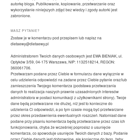
autorkę bloga. Publikowanie, kopiowanie, przetwarzanie oraz
wykorzystanie niniejszych zdjęć bez wiedzy i zgody autorki jest
zabronione.
MASZ PYTANIE?
Zostaw je w komentarzu pod przepisem lub napisz na
dietaewy@dietaewy.pl
Administratorem Twoich danych osobowych jest EWA BIENIAK, ul.
Optyków 3/59, 04-175 Warszawa, NIP: 1132518214, REGON:
360061706.
Przetwarzam podane przez Ciebie w formularzu dane wyłącznie w
celu udzielenia odpowiedzi na zadane przez Ciebie pytanie oraz/lub
zamieszczenia Twojego komentarza (podstawa przetwarzania
danych to realizacja naszych prawnie uzasadnionych interesów
administratora w postaci komunikacji z użytkownikami strony). Twoje
dane będą przetwarzane nie dłużej, niż jest to konieczne do
udzielenia Ci odpowiedzi, a po tym czasie mogą być przetwarzane
przez okres przedawnienia ewentualnych roszczeń. Natomiast dane
podane przy pisaniu komentarza będą przetwarzane przez czas ich
funkcjonowania, chyba że wcześniej poprosisz o usunięcie
komentarza, co spowoduje usunięcie Twoich danych z bazy. Podanie
przez Ciebie danych jest dobrowolne, ale konieczne do tego, żeby