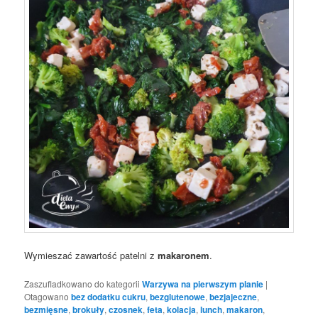
Wymieszać zawartość patelni z
makaronem
.
Zaszufladkowano do kategorii
Warzywa na pierwszym planie
|
Otagowano
bez dodatku cukru
,
bezglutenowe
,
bezjajeczne
,
bezmięsne
,
brokuły
,
czosnek
,
feta
,
kolacja
,
lunch
,
makaron
,