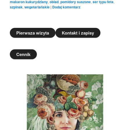
makaron kukurydziany
,
obiad
,
pomidory suszone
,
ser typu feta
,
szpinak
,
wegetariańskie
|
Dodaj komentarz
Pierwsza wizyta
Kontakt i zapisy
Cennik