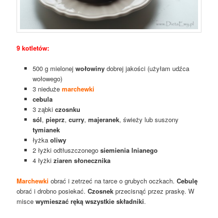
9 kotletów:
500 g mielonej
wołowiny
dobrej jakości (użyłam udźca
wołowego)
3 nieduże
marchewki
cebula
3 ząbki
czosnku
sól
,
pieprz
,
curry
,
majeranek
, świeży lub suszony
tymianek
łyżka
oliwy
2 łyżki odtłuszczonego
siemienia lnianego
4 łyżki
ziaren słonecznika
Marchewki
obrać i zetrzeć na tarce o grubych oczkach.
Cebulę
obrać i drobno posiekać.
Czosnek
przecisnąć przez praskę. W
misce
wymieszać ręką wszystkie składniki
.