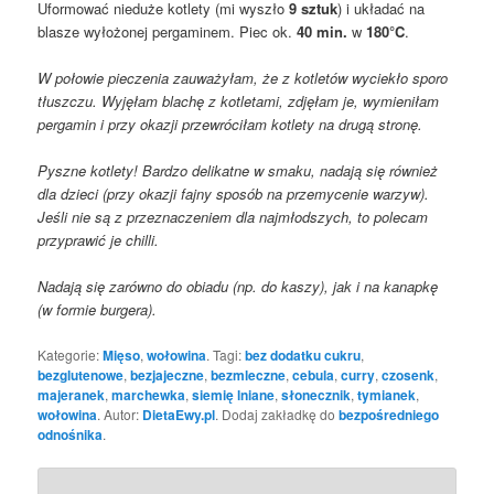
Uformować nieduże kotlety (mi wyszło
9 sztuk
) i układać na
blasze wyłożonej pergaminem. Piec ok.
40 min.
w
180°C
.
W połowie pieczenia zauważyłam, że z kotletów wyciekło sporo
tłuszczu. Wyjęłam blachę z kotletami, zdjęłam je, wymieniłam
pergamin i przy okazji przewróciłam kotlety na drugą stronę.
Pyszne kotlety! Bardzo delikatne w smaku, nadają się również
dla dzieci (przy okazji fajny sposób na przemycenie warzyw).
Jeśli nie są z przeznaczeniem dla najmłodszych, to polecam
przyprawić je chilli.
Nadają się zarówno do obiadu (np. do kaszy), jak i na kanapkę
(w formie burgera).
Kategorie:
Mięso
,
wołowina
. Tagi:
bez dodatku cukru
,
bezglutenowe
,
bezjajeczne
,
bezmleczne
,
cebula
,
curry
,
czosenk
,
majeranek
,
marchewka
,
siemię lniane
,
słonecznik
,
tymianek
,
wołowina
. Autor:
DietaEwy.pl
. Dodaj zakładkę do
bezpośredniego
odnośnika
.