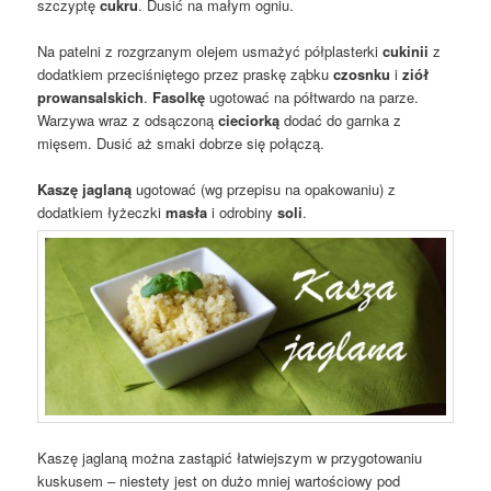
szczyptę
cukru
. Dusić na małym ogniu.
Na patelni z rozgrzanym olejem usmażyć półplasterki
cukinii
z
dodatkiem przeciśniętego przez praskę ząbku
czosnku
i
ziół
prowansalskich
.
Fasolkę
ugotować na półtwardo na parze.
Warzywa wraz z odsączoną
cieciorką
dodać do garnka z
mięsem. Dusić aż smaki dobrze się połączą.
Kaszę jaglaną
ugotować (wg przepisu na opakowaniu) z
dodatkiem łyżeczki
masła
i odrobiny
soli
.
Kaszę jaglaną można zastąpić łatwiejszym w przygotowaniu
kuskusem – niestety jest on dużo mniej wartościowy pod