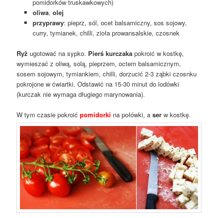
pomidorków truskawkowych)
oliwa
,
olej
przyprawy
: pieprz, sól, ocet balsamiczny, sos sojowy,
curry, tymianek, chilli, zioła prowansalskie, czosnek
Ryż
ugotować na sypko.
Pierś kurczaka
pokroić w kostkę,
wymieszać z oliwą, solą, pieprzem, octem balsamicznym,
sosem sojowym, tymiankiem, chilli, dorzucić 2-3 ząbki czosnku
pokrojone w ćwiartki. Odstawić na 15-30 minut do lodówki
(kurczak nie wymaga długiego marynowania).
W tym czasie pokroić
pomidorki
na połówki, a
ser
w kostkę.