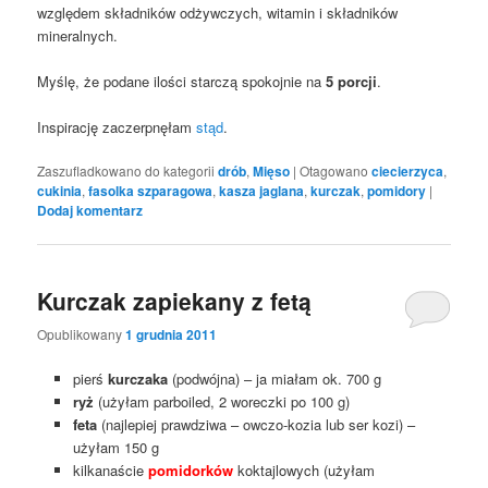
względem składników odżywczych, witamin i składników
mineralnych.
Myślę, że podane ilości starczą spokojnie na
5 porcji
.
Inspirację zaczerpnęłam
stąd
.
Zaszufladkowano do kategorii
drób
,
Mięso
|
Otagowano
ciecierzyca
,
cukinia
,
fasolka szparagowa
,
kasza jaglana
,
kurczak
,
pomidory
|
Dodaj komentarz
Kurczak zapiekany z fetą
Opublikowany
1 grudnia 2011
pierś
kurczaka
(podwójna) – ja miałam ok. 700 g
ryż
(użyłam parboiled, 2 woreczki po 100 g)
feta
(najlepiej prawdziwa – owczo-kozia lub ser kozi) –
użyłam 150 g
kilkanaście
pomidorków
koktajlowych (użyłam