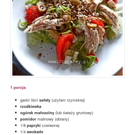
1 porcja:
garść liści
sałaty
(użyłam rzymskiej)
rzodkiewka
ogórek małosolny
(lub świeży gruntowy)
pomidor
malinowy (obrany)
1/8
papryki
czerwonej
1/4
awokado