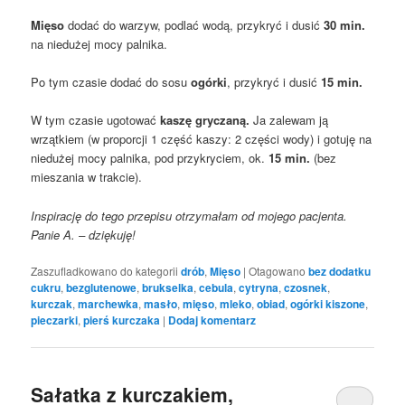
Mięso
dodać do warzyw, podlać wodą, przykryć i dusić
30 min.
na niedużej mocy palnika.
Po tym czasie dodać do sosu
ogórki
, przykryć i dusić
15 min.
W tym czasie ugotować
kaszę gryczaną.
Ja zalewam ją
wrzątkiem (w proporcji 1 część kaszy: 2 części wody) i gotuję na
niedużej mocy palnika, pod przykryciem, ok.
15 min.
(bez
mieszania w trakcie).
Inspirację do tego przepisu otrzymałam od mojego pacjenta.
Panie A. – dziękuję!
Zaszufladkowano do kategorii
drób
,
Mięso
|
Otagowano
bez dodatku
cukru
,
bezglutenowe
,
brukselka
,
cebula
,
cytryna
,
czosnek
,
kurczak
,
marchewka
,
masło
,
mięso
,
mleko
,
obiad
,
ogórki kiszone
,
pieczarki
,
pierś kurczaka
|
Dodaj komentarz
Sałatka z kurczakiem,