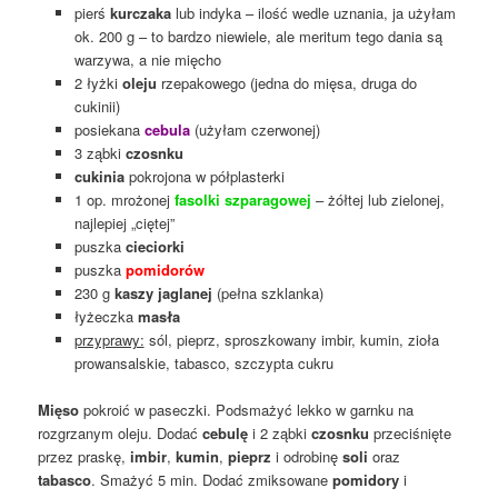
pierś
kurczaka
lub indyka – ilość wedle uznania, ja użyłam
ok. 200 g – to bardzo niewiele, ale meritum tego dania są
warzywa, a nie mięcho
2 łyżki
oleju
rzepakowego (jedna do mięsa, druga do
cukinii)
posiekana
cebula
(użyłam czerwonej)
3 ząbki
czosnku
cukinia
pokrojona w półplasterki
1 op. mrożonej
fasolki szparagowej
– żółtej lub zielonej,
najlepiej „ciętej”
puszka
cieciorki
puszka
pomidorów
230 g
kaszy jaglanej
(pełna szklanka)
łyżeczka
masła
przyprawy:
sól, pieprz, sproszkowany imbir, kumin, zioła
prowansalskie, tabasco, szczypta cukru
Mięso
pokroić w paseczki. Podsmażyć lekko w garnku na
rozgrzanym oleju. Dodać
cebulę
i 2 ząbki
czosnku
przeciśnięte
przez praskę,
imbir
,
kumin
,
pieprz
i odrobinę
soli
oraz
tabasco
. Smażyć 5 min. Dodać zmiksowane
pomidory
i