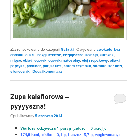
Zaszufladkowano do kategorii
Sałatki
|
Otagowano
awokado
,
bez
dodatku cukru
,
bezglutenowe
,
bezjajeczne
,
kolacja
,
kurczak
,
mięso
,
obiad
,
ogórek
,
ogórek małosolny
,
olej rzepakowy
,
oliwki
,
papryka
,
pomidor
,
por
,
sałata
,
sałata rzymska
,
sałatka
,
ser kozi
,
słonecznik
|
Dodaj komentarz
Zupa kalafiorowa –
pyyyyszna!
Opublikowany
5 czerwca 2014
Wartość odżywcza 1 porcji
(całość = 6 porcji)
:
174,6 kcal
, białko: 13,4 g, tłuszcz: 5,7 g, węglowodany: