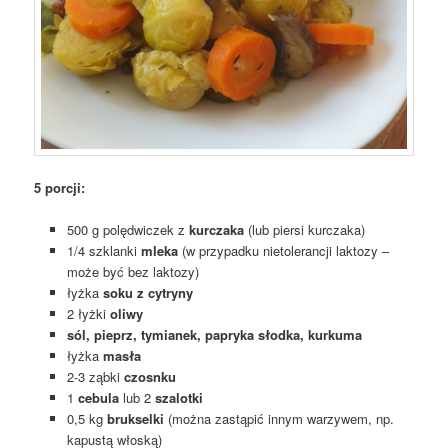
5 porcji:
500 g polędwiczek z
kurczaka
(lub piersi kurczaka)
1/4 szklanki
mleka
(w przypadku nietolerancji laktozy –
może być bez laktozy)
łyżka
soku z cytryny
2 łyżki
oliwy
sól, pieprz, tymianek, papryka słodka, kurkuma
łyżka
masła
2-3 ząbki
czosnku
1
cebula
lub 2
szalotki
0,5 kg
brukselki
(można zastąpić innym warzywem, np.
kapustą włoską)