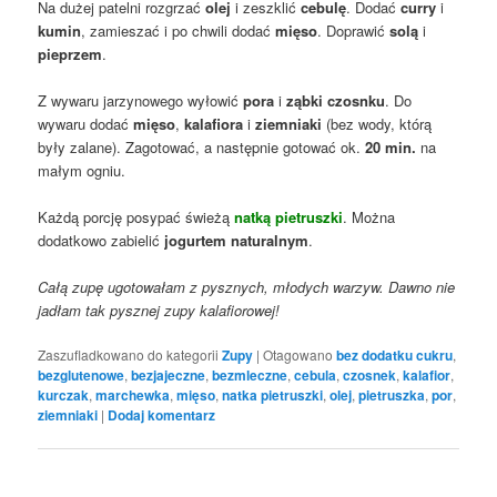
Na dużej patelni rozgrzać
olej
i zeszklić
cebulę
. Dodać
curry
i
kumin
, zamieszać i po chwili dodać
mięso
. Doprawić
solą
i
pieprzem
.
Z wywaru jarzynowego wyłowić
pora
i
ząbki czosnku
. Do
wywaru dodać
mięso
,
kalafiora
i
ziemniaki
(bez wody, którą
były zalane). Zagotować, a następnie gotować ok.
20 min.
na
małym ogniu.
Każdą porcję posypać świeżą
natką pietruszki
. Można
dodatkowo zabielić
jogurtem naturalnym
.
Całą zupę ugotowałam z pysznych, młodych warzyw. Dawno nie
jadłam tak pysznej zupy kalafiorowej!
Zaszufladkowano do kategorii
Zupy
|
Otagowano
bez dodatku cukru
,
bezglutenowe
,
bezjajeczne
,
bezmleczne
,
cebula
,
czosnek
,
kalafior
,
kurczak
,
marchewka
,
mięso
,
natka pietruszki
,
olej
,
pietruszka
,
por
,
ziemniaki
|
Dodaj komentarz