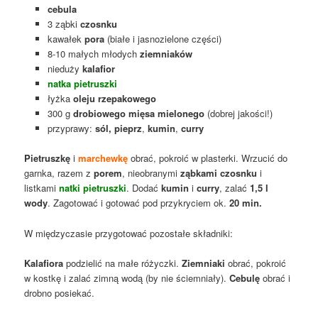
cebula
3 ząbki
czosnku
kawałek
pora
(białe i jasnozielone części)
8-10 małych młodych
ziemniaków
nieduży
kalafior
natka pietruszki
łyżka
oleju rzepakowego
300 g
drobiowego mięsa mielonego
(dobrej jakości!)
przyprawy:
sól,
pieprz
,
kumin
,
curry
Pietruszkę
i
marchewkę
obrać, pokroić w plasterki. Wrzucić do
garnka, razem z
porem
, nieobranymi
ząbkami czosnku
i
listkami
natki pietruszki
. Dodać
kumin
i
curry
, zalać
1,5 l
wody
. Zagotować i gotować pod przykryciem ok.
20 min.
W międzyczasie przygotować pozostałe składniki:
Kalafiora
podzielić na małe różyczki.
Ziemniaki
obrać, pokroić
w kostkę i zalać zimną wodą (by nie ściemniały).
Cebulę
obrać i
drobno posiekać.