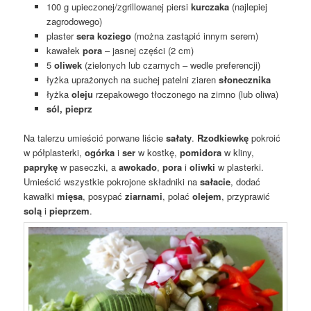
100 g upieczonej/zgrillowanej piersi
kurczaka
(najlepiej
zagrodowego)
plaster
sera koziego
(można zastąpić innym serem)
kawałek
pora
– jasnej części (2 cm)
5
oliwek
(zielonych lub czarnych – wedle preferencji)
łyżka uprażonych na suchej patelni ziaren
słonecznika
łyżka
oleju
rzepakowego tłoczonego na zimno (lub oliwa)
sól, pieprz
Na talerzu umieścić porwane liście
sałaty
.
Rzodkiewkę
pokroić
w półplasterki,
ogórka
i
ser
w kostkę,
pomidora
w kliny,
paprykę
w paseczki, a
awokado
,
pora
i
oliwki
w plasterki.
Umieścić wszystkie pokrojone składniki na
sałacie
, dodać
kawałki
mięsa
, posypać
ziarnami
, polać
olejem
, przyprawić
solą
i
pieprzem
.