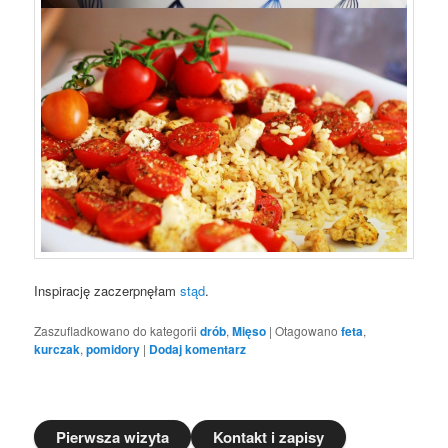
Inspirację zaczerpnęłam
stąd
.
Zaszufladkowano do kategorii
drób
,
Mięso
|
Otagowano
feta
,
kurczak
,
pomidory
|
Dodaj komentarz
Pierwsza wizyta
Kontakt i zapisy