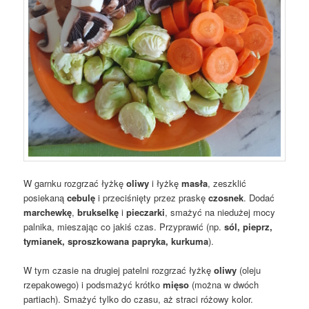
W garnku rozgrzać łyżkę
oliwy
i łyżkę
masła
, zeszklić
posiekaną
cebulę
i przeciśnięty przez praskę
czosnek
. Dodać
marchewkę
,
brukselkę
i
pieczarki
, smażyć na niedużej mocy
palnika, mieszając co jakiś czas. Przyprawić (np.
sól, pieprz,
tymianek, sproszkowana papryka, kurkuma
).
W tym czasie na drugiej patelni rozgrzać łyżkę
oliwy
(oleju
rzepakowego) i podsmażyć krótko
mięso
(można w dwóch
partiach). Smażyć tylko do czasu, aż straci różowy kolor.