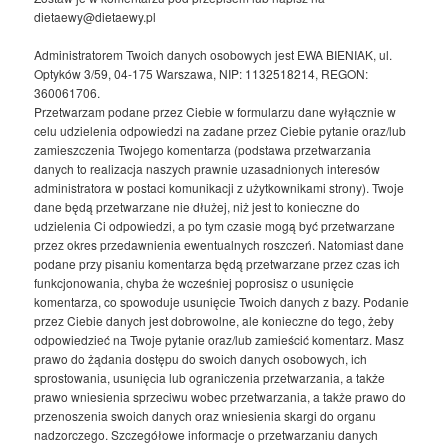
dietaewy@dietaewy.pl
Administratorem Twoich danych osobowych jest EWA BIENIAK, ul.
Optyków 3/59, 04-175 Warszawa, NIP: 1132518214, REGON:
360061706.
Przetwarzam podane przez Ciebie w formularzu dane wyłącznie w
celu udzielenia odpowiedzi na zadane przez Ciebie pytanie oraz/lub
zamieszczenia Twojego komentarza (podstawa przetwarzania
danych to realizacja naszych prawnie uzasadnionych interesów
administratora w postaci komunikacji z użytkownikami strony). Twoje
dane będą przetwarzane nie dłużej, niż jest to konieczne do
udzielenia Ci odpowiedzi, a po tym czasie mogą być przetwarzane
przez okres przedawnienia ewentualnych roszczeń. Natomiast dane
podane przy pisaniu komentarza będą przetwarzane przez czas ich
funkcjonowania, chyba że wcześniej poprosisz o usunięcie
komentarza, co spowoduje usunięcie Twoich danych z bazy. Podanie
przez Ciebie danych jest dobrowolne, ale konieczne do tego, żeby
odpowiedzieć na Twoje pytanie oraz/lub zamieścić komentarz. Masz
prawo do żądania dostępu do swoich danych osobowych, ich
sprostowania, usunięcia lub ograniczenia przetwarzania, a także
prawo wniesienia sprzeciwu wobec przetwarzania, a także prawo do
przenoszenia swoich danych oraz wniesienia skargi do organu
nadzorczego. Szczegółowe informacje o przetwarzaniu danych