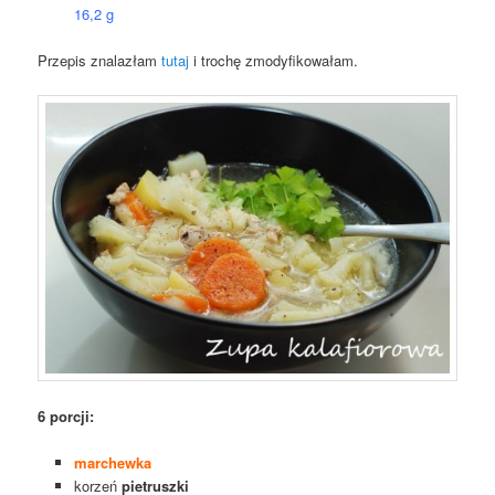
16,2 g
Przepis znalazłam
tutaj
i trochę zmodyfikowałam.
6 porcji:
marchewka
korzeń
pietruszki