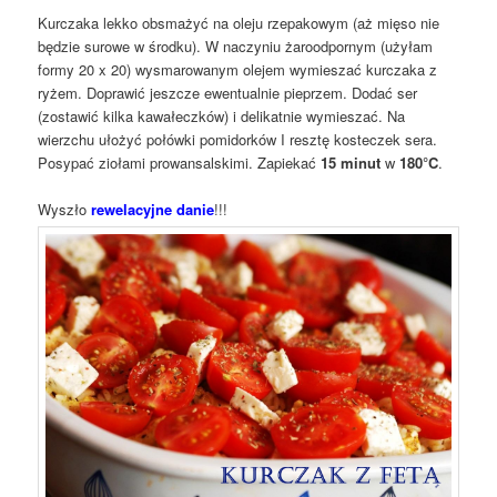
Kurczaka lekko obsmażyć na oleju rzepakowym (aż mięso nie
będzie surowe w środku). W naczyniu żaroodpornym (użyłam
formy 20 x 20) wysmarowanym olejem wymieszać kurczaka z
ryżem. Doprawić jeszcze ewentualnie pieprzem. Dodać ser
(zostawić kilka kawałeczków) i delikatnie wymieszać. Na
wierzchu ułożyć połówki pomidorków I resztę kosteczek sera.
Posypać ziołami prowansalskimi. Zapiekać
15 minut
w
180°C
.
Wyszło
rewelacyjne danie
!!!