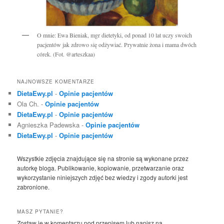
O mnie: Ewa Bieniak, mgr dietetyki, od ponad 10 lat uczy swoich
pacjentów jak zdrowo się odżywiać. Prywatnie żona i mama dwóch
córek. (Fot. @arteszkaa)
NAJNOWSZE KOMENTARZE
DietaEwy.pl
-
Opinie pacjentów
Ola Ch.
-
Opinie pacjentów
DietaEwy.pl
-
Opinie pacjentów
Agnieszka Padewska
-
Opinie pacjentów
DietaEwy.pl
-
Opinie pacjentów
Wszystkie zdjęcia znajdujące się na stronie są wykonane przez
autorkę bloga. Publikowanie, kopiowanie, przetwarzanie oraz
wykorzystanie niniejszych zdjęć bez wiedzy i zgody autorki jest
zabronione.
MASZ PYTANIE?
Zostaw je w komentarzu pod przepisem lub napisz na