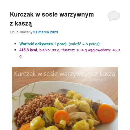
Kurczak w sosie warzywnym
z kaszą
Opublikowany
31 marca 2023
Wartość odżywcza 1 porcji
(całość = 5 porcji)
:
415,8 kcal
, białko: 33 g, tłuszcz: 10,4 g węglowodany: 46,3
g