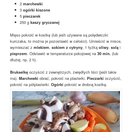
2
marchewki
3
ogórki kiszone
5
pieczarek
250 g
kaszy gryczanej
Mięso pokroić w kostkę (lub jeśli używane są polędwiczki
kurczaka, to można je pozostawić w całości). Umieścić w misce,
wymieszać z
mlekiem
,
sokiem z cytryny
, 1 łyżką
oliwy
,
solą
i
pieprzem
. Odstawić w temperaturze pokojowej na
30 min.
(lub
dłużej, np. 2 h).
Brukselkę
oczyścić z zewnętrzych, zwiędłych liści (jeśli takie
ma).
Marchewki
obrać, pokroić na plasterki.
Pieczarki
oczyścić,
pokroić na półplasterki.
Ogórki
pokroić w drobną kostkę.