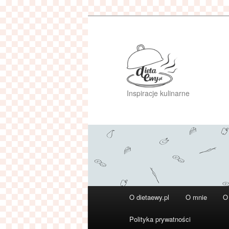
Przeskocz
do
tekstu
Inspiracje kulinarne
Główne
O dietaewy.pl
O mnie
O
menu
Polityka prywatności