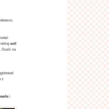
 tabasco,
Dodać
robinę
soli
. Dusić na
gotować
a z
asła
i