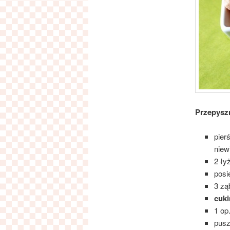
Przepyszn
pier
niew
2 ły
pos
3 zą
cuki
1 op
pus