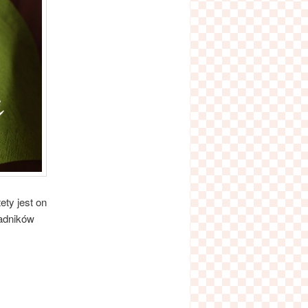
ty jest on
adników