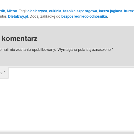
rób
,
Mięso
. Tagi:
ciecierzyca
,
cukinia
,
fasolka szparagowa
,
kasza jaglana
,
kurcz
Autor:
DietaEwy.pl
. Dodaj zakładkę do
bezpośredniego odnośnika
.
 komentarz
email nie zostanie opublikowany.
Wymagane pola są oznaczone
*
rz
*