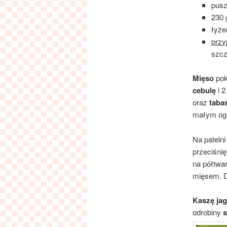
pus
230
łyż
przy
szcz
Mięso
pok
cebulę
i 2
oraz
taba
małym ogn
Na pateln
przeciśni
na półtwa
mięsem. D
Kaszę jag
odrobiny
s