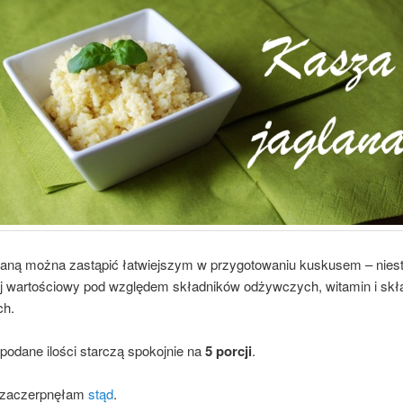
laną można zastąpić łatwiejszym w przygotowaniu kuskusem – nieste
j wartościowy pod względem składników odżywczych, witamin i skł
ch.
podane ilości starczą spokojnie na
5 porcji
.
ę zaczerpnęłam
stąd
.