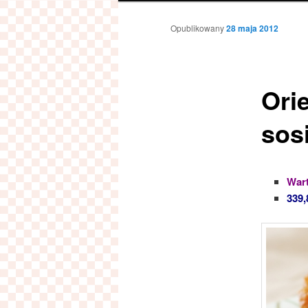
Opublikowany
28 maja 2012
Ori
sos
Wart
339,