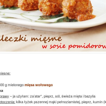
mięsne:
600 g mielonego
mięsa wołowego
ka
yprawy
– ja użyłam: za’atar*, pieprz, sól, świeża mięta i bazylia
btoczenia:
kilka łyżek pszennej mąki pełnoziarnistej, pieprz, kumin (