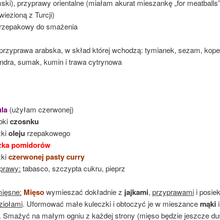
ski), przyprawy orientalne (miałam akurat mieszankę „for meatballs
wiezioną z Turcji)
rzepakowy do smażenia
 przyprawa arabska, w skład której wchodzą: tymianek, sezam, kope
endra, sumak, kumin i trawa cytrynowa
ula
(użyłam czerwonej)
bki
czosnku
żki
oleju
rzepakowego
zka pomidorów
żki
czerwonej pasty curry
prawy:
tabasco, szczypta cukru, pieprz
mięsne:
Mięso
wymieszać dokładnie z
jajkami
,
przyprawami
i posie
ziołami
. Uformować małe kuleczki i obtoczyć je w mieszance
mąki
i
. Smażyć na małym ogniu z każdej strony (mięso będzie jeszcze d