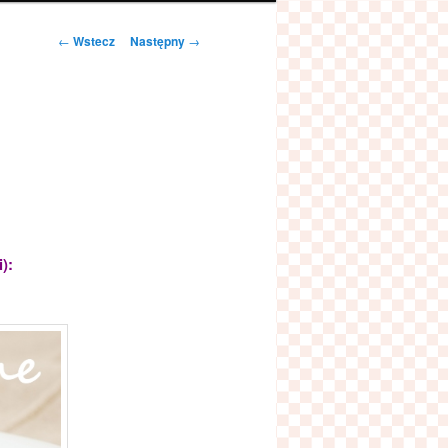
Zobacz
←
Wstecz
Następny
→
wpisy
):