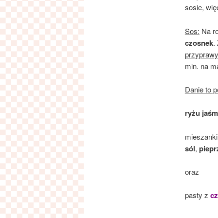
sosie, wię
Sos:
Na r
czosnek
.
przyprawy
min. na ma
Danie to 
ryżu jaś
mieszank
sól
,
piepr
oraz
pasty z
cz