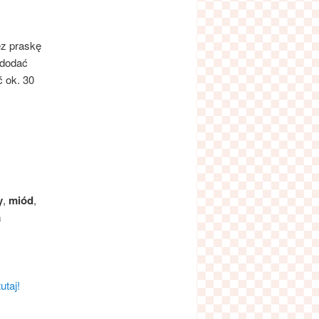
ez praskę
 dodać
ć ok. 30
y
,
miód
,
a
utaj!