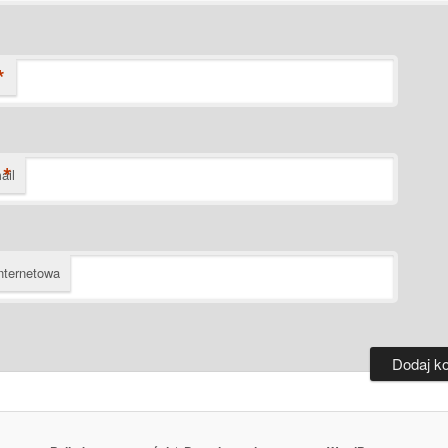
*
*
ail
nternetowa