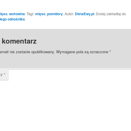
ięso
,
wołowina
. Tagi:
mięso
,
pomidory
. Autor:
DietaEwy.pl
. Dodaj zakładkę do
iego odnośnika
.
 komentarz
email nie zostanie opublikowany.
Wymagane pola są oznaczone
*
rz
*