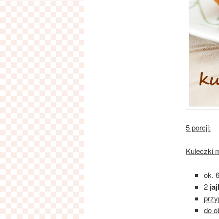
5 porcji:
Kuleczki 
ok. 
2
jaj
prz
do o