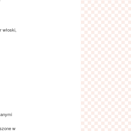
”
r włoski,
kanymi
uszone w