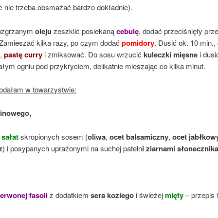
c nie trzeba obsmażać bardzo dokładnie).
ozgrzanym
oleju
zeszklić posiekaną
cebulę
, dodać przeciśnięty prz
 Zamieszać kilka razy, po czym dodać
pomidory
. Dusić ok. 10 min.,
,
pastę curry
i zmiksować. Do sosu wrzucić
kuleczki mięsne
i dusi
łym ogniu pod przykryciem, delikatnie mieszając co kilka minut.
podałam w towarzystwie:
minowego,
i
sałat
skropionych sosem (
oliwa
,
ocet balsamiczny
,
ocet jabłkow
z
) i posypanych uprażonymi na suchej pateln
i ziarnami słonecznik
erwonej fasoli
z dodatkiem
sera koziego
i świeżej
mięty
– przepis
t