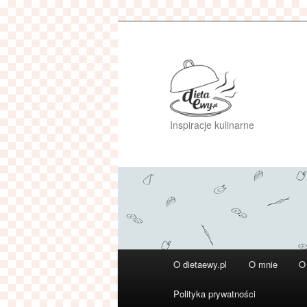
Przeskocz
do
tekstu
Inspiracje kulinarne
Główne
O dietaewy.pl
O mnie
O
menu
Polityka prywatności