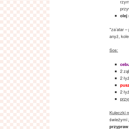
rzym
przy
olej
*za’atar –
anyż, kol
Sos:
ceb
2 zą
2 ły
pus
2 ły
przy
Kuleczki 
świeżymi
przypraw