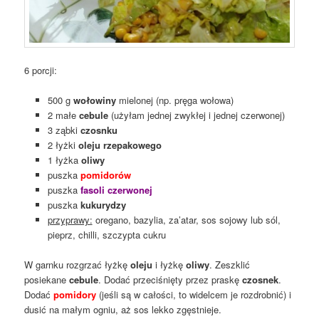
6 porcji:
500 g
wołowiny
mielonej (np. pręga wołowa)
2 małe
cebule
(użyłam jednej zwykłej i jednej czerwonej)
3 ząbki
czosnku
2 łyżki
oleju rzepakowego
1 łyżka
oliwy
puszka
pomidorów
puszka
fasoli czerwonej
puszka
kukurydzy
przyprawy:
oregano, bazylia, za’atar, sos sojowy lub sól,
pieprz, chilli, szczypta cukru
W garnku rozgrzać łyżkę
oleju
i łyżkę
oliwy
. Zeszklić
posiekane
cebule
. Dodać przeciśnięty przez praskę
czosnek
.
Dodać
pomidory
(jeśli są w całości, to widelcem je rozdrobnić) i
dusić na małym ogniu, aż sos lekko zgęstnieje.