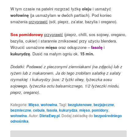
W tym czasie na patelni rozgrzać łyżkę
oleju
i usmażyć
wołowinę
(ja usmażyłam w dwóch partiach). Pod koniec
smażenia
przyprawić
(sól, pieprz, za’atar, bazylia i oregano).
Sos pomidorowy
przyprawić
(pieprz, chilli, sos sojowy, oregano,
bazylia, cukier) i starannie zmiksować przy użyciu blendera.
Wrzucić usmażone
mięso
oraz odsączone –
fasolę
i
kukurydzę
. Dusić na małym ogniu ok.
15 min.
Dodatki: Podawać z pieczonymi ziemniakami (na zdjęciu) lub z
ryżem lub z makaronem. Ja do tego zrobiłam sałatkę z sałaty
rzymskiej i kukurydzy (sos: 2 łyżki oliwy, łyżeczka sosu
sojowego, łyżeczka octu balsamicznego, 1/2 łyżeczki miodu,
pieprz, oregano).
Kategorie:
Mięso
,
wołowina
. Tagi:
bezglutenowe
,
bezjajeczne
,
bezmleczne
,
cebula
,
fasola
,
kukurydza
,
mięso
,
pomidory
,
wołowina
. Autor:
DietaEwy.pl
. Dodaj zakładkę do
bezpośredniego
odnośnika
.