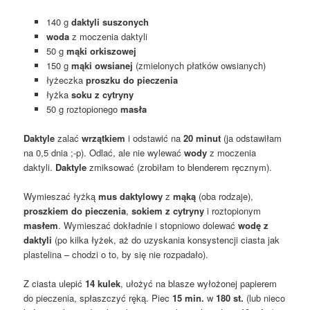
140 g
daktyli suszonych
woda
z moczenia daktyli
50 g
mąki orkiszowej
150 g
mąki owsianej
(zmielonych płatków owsianych)
łyżeczka
proszku do pieczenia
łyżka
soku z cytryny
50 g roztopionego
masła
Daktyle
zalać
wrzątkiem
i odstawić na
20 minut
(ja odstawiłam
na 0,5 dnia ;-p). Odlać, ale nie wylewać
wody
z moczenia
daktyli.
Daktyle
zmiksować (zrobiłam to blenderem ręcznym).
Wymieszać łyżką
mus
daktylowy
z
mąką
(oba rodzaje),
proszkiem do pieczenia
,
sokiem z cytryny
i roztopionym
masłem
. Wymieszać dokładnie i stopniowo dolewać
wodę z
daktyli
(po kilka łyżek, aż do uzyskania konsystencji ciasta jak
plastelina – chodzi o to, by się nie rozpadało).
Z ciasta ulepić
14 kulek
, ułożyć na blasze wyłożonej papierem
do pieczenia, spłaszczyć ręką. Piec
15 min.
w
180 st.
(lub nieco