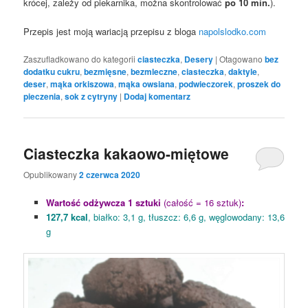
krócej, zależy od piekarnika, można skontrolować
po 10 min.
).
Przepis jest moją wariacją przepisu z bloga
napolslodko.com
Zaszufladkowano do kategorii
ciasteczka
,
Desery
|
Otagowano
bez
dodatku cukru
,
bezmięsne
,
bezmleczne
,
ciasteczka
,
daktyle
,
deser
,
mąka orkiszowa
,
mąka owsiana
,
podwieczorek
,
proszek do
pieczenia
,
sok z cytryny
|
Dodaj komentarz
Ciasteczka kakaowo-miętowe
Opublikowany
2 czerwca 2020
Wartość odżywcza 1 sztuki
(całość = 16 sztuk)
:
127,7 kcal
, białko: 3,1 g, tłuszcz: 6,6 g, węglowodany: 13,6
g