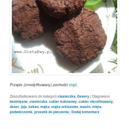
Przepis (zmodyfikowany) pochodzi
stąd
.
Zaszufladkowano do kategorii
ciasteczka
,
Desery
|
Otagowano
bezmięsne
,
ciasteczka
,
cukier kokosowy
,
cukier nierafinowany
,
deser
,
jaja
,
kakao
,
mąka
,
mąka orkiszowa
,
masło
,
mięta
,
podwieczorek
,
proszek do pieczenia
|
Dodaj komentarz