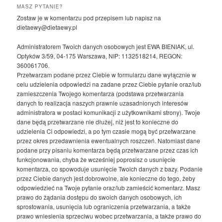
MASZ PYTANIE?
Zostaw je w komentarzu pod przepisem lub napisz na
dietaewy@dietaewy.pl
Administratorem Twoich danych osobowych jest EWA BIENIAK, ul.
Optyków 3/59, 04-175 Warszawa, NIP: 1132518214, REGON:
360061706.
Przetwarzam podane przez Ciebie w formularzu dane wyłącznie w
celu udzielenia odpowiedzi na zadane przez Ciebie pytanie oraz/lub
zamieszczenia Twojego komentarza (podstawa przetwarzania
danych to realizacja naszych prawnie uzasadnionych interesów
administratora w postaci komunikacji z użytkownikami strony). Twoje
dane będą przetwarzane nie dłużej, niż jest to konieczne do
udzielenia Ci odpowiedzi, a po tym czasie mogą być przetwarzane
przez okres przedawnienia ewentualnych roszczeń. Natomiast dane
podane przy pisaniu komentarza będą przetwarzane przez czas ich
funkcjonowania, chyba że wcześniej poprosisz o usunięcie
komentarza, co spowoduje usunięcie Twoich danych z bazy. Podanie
przez Ciebie danych jest dobrowolne, ale konieczne do tego, żeby
odpowiedzieć na Twoje pytanie oraz/lub zamieścić komentarz. Masz
prawo do żądania dostępu do swoich danych osobowych, ich
sprostowania, usunięcia lub ograniczenia przetwarzania, a także
prawo wniesienia sprzeciwu wobec przetwarzania, a także prawo do