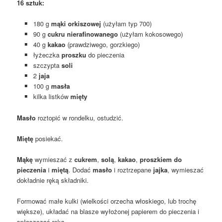
16 sztuk:
180 g
mąki orkiszowej
(użyłam typ 700)
90 g
cukru nierafinowanego
(użyłam kokosowego)
40 g
kakao
(prawdziwego, gorzkiego)
łyżeczka
proszku
do pieczenia
szczypta
soli
2
jaja
100 g
masła
kilka listków
mięty
Masło
roztopić w rondelku, ostudzić.
Miętę
posiekać.
Mąkę
wymieszać z
cukrem
,
solą
,
kakao
,
proszkiem do
pieczenia
i
miętą
. Dodać
masło
i roztrzepane
jajka
, wymieszać
dokładnie ręką składniki.
Formować małe kulki (wielkości orzecha włoskiego, lub trochę
większe), układać na blasze wyłożonej papierem do pieczenia i
spłaszczać ręką.