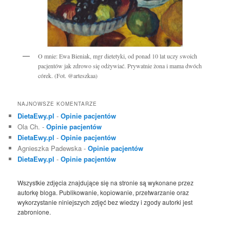
O mnie: Ewa Bieniak, mgr dietetyki, od ponad 10 lat uczy swoich
pacjentów jak zdrowo się odżywiać. Prywatnie żona i mama dwóch
córek. (Fot. @arteszkaa)
NAJNOWSZE KOMENTARZE
DietaEwy.pl
-
Opinie pacjentów
Ola Ch.
-
Opinie pacjentów
DietaEwy.pl
-
Opinie pacjentów
Agnieszka Padewska
-
Opinie pacjentów
DietaEwy.pl
-
Opinie pacjentów
Wszystkie zdjęcia znajdujące się na stronie są wykonane przez
autorkę bloga. Publikowanie, kopiowanie, przetwarzanie oraz
wykorzystanie niniejszych zdjęć bez wiedzy i zgody autorki jest
zabronione.