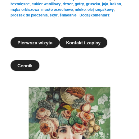
bezmięsne
,
cukier waniliowy
,
deser
,
gofry
,
gruszka
,
jaja
,
kakao
,
mąka orkiszowa
,
masło orzechowe
,
mleko
,
olej rzepakowy
,
proszek do pieczenia
,
skyr
,
śniadanie
|
Dodaj komentarz
Pierwsza wizyta
Kontakt i zapisy
Cennik