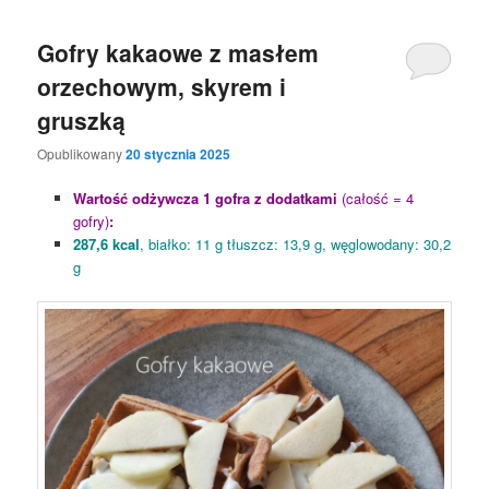
Gofry kakaowe z masłem
orzechowym, skyrem i
gruszką
Opublikowany
20 stycznia 2025
Wartość odżywcza 1 gofra z dodatkami
(całość = 4
gofry)
:
287,6 kcal
, białko: 11 g tłuszcz: 13,9 g, węglowodany: 30,2
g