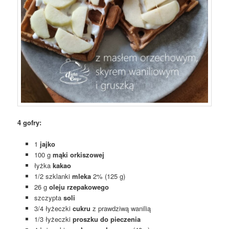
4 gofry:
1
jajko
100 g
mąki orkiszowej
łyżka
kakao
1/2 szklanki
mleka
2% (125 g)
26 g
oleju rzepakowego
szczypta
soli
3/4 łyżeczki
cukru
z prawdziwą wanilią
1/3 łyżeczki
proszku do pieczenia