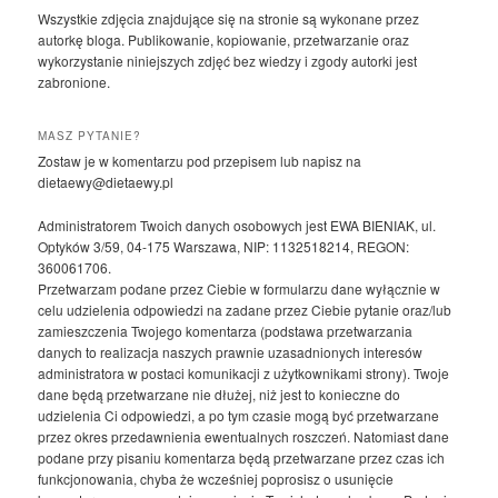
Wszystkie zdjęcia znajdujące się na stronie są wykonane przez
autorkę bloga. Publikowanie, kopiowanie, przetwarzanie oraz
wykorzystanie niniejszych zdjęć bez wiedzy i zgody autorki jest
zabronione.
MASZ PYTANIE?
Zostaw je w komentarzu pod przepisem lub napisz na
dietaewy@dietaewy.pl
Administratorem Twoich danych osobowych jest EWA BIENIAK, ul.
Optyków 3/59, 04-175 Warszawa, NIP: 1132518214, REGON:
360061706.
Przetwarzam podane przez Ciebie w formularzu dane wyłącznie w
celu udzielenia odpowiedzi na zadane przez Ciebie pytanie oraz/lub
zamieszczenia Twojego komentarza (podstawa przetwarzania
danych to realizacja naszych prawnie uzasadnionych interesów
administratora w postaci komunikacji z użytkownikami strony). Twoje
dane będą przetwarzane nie dłużej, niż jest to konieczne do
udzielenia Ci odpowiedzi, a po tym czasie mogą być przetwarzane
przez okres przedawnienia ewentualnych roszczeń. Natomiast dane
podane przy pisaniu komentarza będą przetwarzane przez czas ich
funkcjonowania, chyba że wcześniej poprosisz o usunięcie