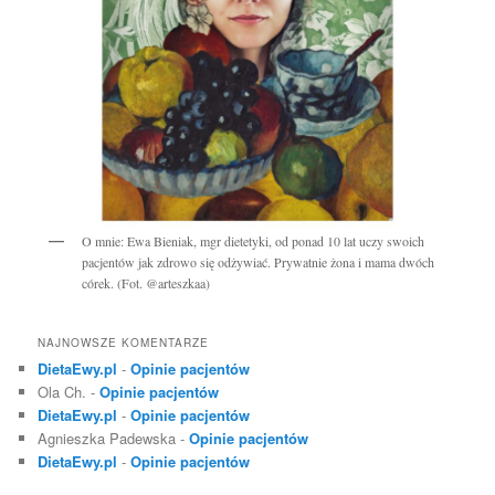
O mnie: Ewa Bieniak, mgr dietetyki, od ponad 10 lat uczy swoich
pacjentów jak zdrowo się odżywiać. Prywatnie żona i mama dwóch
córek. (Fot. @arteszkaa)
NAJNOWSZE KOMENTARZE
DietaEwy.pl
-
Opinie pacjentów
Ola Ch.
-
Opinie pacjentów
DietaEwy.pl
-
Opinie pacjentów
Agnieszka Padewska
-
Opinie pacjentów
DietaEwy.pl
-
Opinie pacjentów