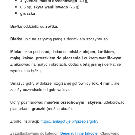
4 łyżeczki
masła orzechowego
(40 g)
0.5 op.
skyra waniliowego
(75 g)
gruszka
Białko
oddzielić od
żółtka
.
Białko
ubić na sztywną pianę z dodatkiem szczypty soli.
Mleko
lekko podgrzać, dodać do miski z
olejem
,
żółtkiem
,
mąką
,
kakao
,
proszkiem do pieczenia i cukrem waniliowym
.
Zmiksować na małych obrotach, dodać
ubitą pianę
i delikatnie
wymieszać łyżką.
Smażyć gofry w dobrze rozgrzanej gofrownicy (
ok. 4 min.
, ale
zależy oczywiście od gofrownicy).
Gofry posmarować
masłem orzechowym
i
skyrem
, udekorować
plasterkami
gruszki
(można obrać).
Źródło inspiracji:
https://aniagotuje.pl/przepis/gofry
Zaszufladkowano do kategorii
Desery
,
i inne łakocie
|
Otagowano