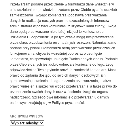
Przetwarzam podane przez Ciebie w formularzu dane wyłącznie w
celu udzielenia odpowiedzi na zadane przez Ciebie pytanie oraz/lub
zamieszczenia Twojego komentarza (podstawa przetwarzania
danych to realizacja naszych prawnie uzasadnionych interesów
administratora w postaci komunikacji z użytkownikami strony). Twoje
dane będą przetwarzane nie dłużej, niż jest to konieczne do
udzielenia Ci odpowiedzi, a po tym czasie mogą być przetwarzane
przez okres przedawnienia ewentualnych roszczeń. Natomiast dane
podane przy pisaniu komentarza będą przetwarzane przez czas ich
funkcjonowania, chyba że wcześniej poprosisz o usunięcie
komentarza, co spowoduje usunięcie Twoich danych z bazy. Podanie
przez Ciebie danych jest dobrowolne, ale konieczne do tego, żeby
odpowiedzieć na Twoje pytanie oraz/lub zamieścić komentarz. Masz
prawo do żądania dostępu do swoich danych osobowych, ich
sprostowania, usunięcia lub ograniczenia przetwarzania, a także
prawo wniesienia sprzeciwu wobec przetwarzania, a także prawo do
przenoszenia swoich danych oraz wniesienia skargi do organu
nadzorczego. Szczegółowe informacje o przetwarzaniu danych
osobowych znajdują się w Polityce prywatności.
ARCHIWUM WPISÓW
Archiwum
wpisów