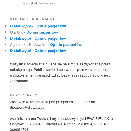
córek. (Fot. @arteszkaa)
NAJNOWSZE KOMENTARZE
DietaEwy.pl
-
Opinie pacjentów
Ola Ch.
-
Opinie pacjentów
DietaEwy.pl
-
Opinie pacjentów
Agnieszka Padewska
-
Opinie pacjentów
DietaEwy.pl
-
Opinie pacjentów
Wszystkie zdjęcia znajdujące się na stronie są wykonane przez
autorkę bloga. Publikowanie, kopiowanie, przetwarzanie oraz
wykorzystanie niniejszych zdjęć bez wiedzy i zgody autorki jest
zabronione.
MASZ PYTANIE?
Zostaw je w komentarzu pod przepisem lub napisz na
dietaewy@dietaewy.pl
Administratorem Twoich danych osobowych jest EWA BIENIAK, ul.
Optyków 3/59, 04-175 Warszawa, NIP: 1132518214, REGON:
360061706.