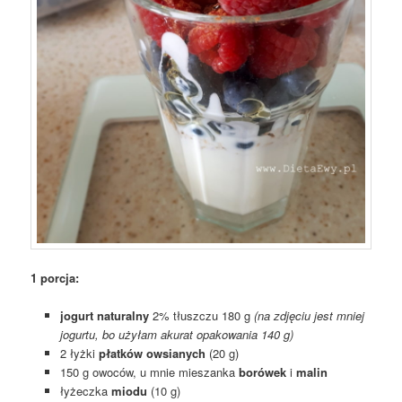
1 porcja:
jogurt naturalny
2% tłuszczu 180 g
(na zdjęciu jest mniej
jogurtu, bo użyłam akurat opakowania 140 g)
2 łyżki
płatków owsianych
(20 g)
150 g owoców, u mnie mieszanka
borówek
i
malin
łyżeczka
miodu
(10 g)