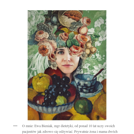
O mnie: Ewa Bieniak, mgr dietetyki, od ponad 10 lat uczy swoich
pacjentów jak zdrowo się odżywiać. Prywatnie żona i mama dwóch