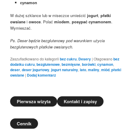
cynamon
W dużej szklance lub w miseczce umieścić
jogurt
,
płatki
owsiane
i
owoce
. Polać
miodem
,
posypać cynamonem
.
Wymieszać.
Ps. Deser będzie bezglutenowy pod warunkiem użycia
bezglutenowych płatków owsianych.
Zaszufladkowano do kategorii
bez cukru
,
Desery
|
Otagowano
bez
dodatku cukru
,
bezglutenowe
,
bezmięsne
,
borówki
,
cynamon
,
deser
,
deser jogurtowy
,
jogurt naturalny
,
lato
,
maliny
,
miód
,
płatki
owsiane
|
Dodaj komentarz
Pierwsza wizyta
Kontakt i zapisy
Cennik