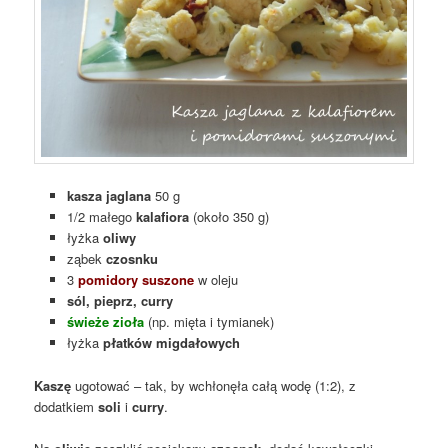
kasza jaglana
50 g
1/2 małego
kalafiora
(około 350 g)
łyżka
oliwy
ząbek
czosnku
3
pomidory suszone
w oleju
sól, pieprz, curry
świeże zioła
(np. mięta i tymianek)
łyżka
płatków migdałowych
Kaszę
ugotować – tak, by wchłonęła całą wodę (1:2), z
dodatkiem
soli
i
curry
.