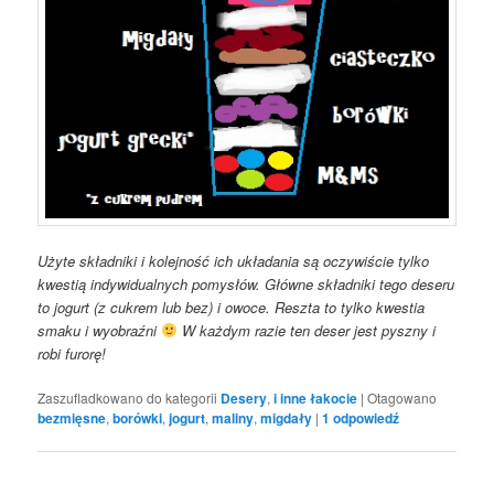
Użyte składniki i kolejność ich układania są oczywiście tylko
kwestią indywidualnych pomysłów. Główne składniki tego deseru
to jogurt (z cukrem lub bez) i owoce. Reszta to tylko kwestia
smaku i wyobraźni
W każdym razie ten deser jest pyszny i
robi furorę!
Zaszufladkowano do kategorii
Desery
,
i inne łakocie
|
Otagowano
bezmięsne
,
borówki
,
jogurt
,
maliny
,
migdały
|
1
odpowiedź