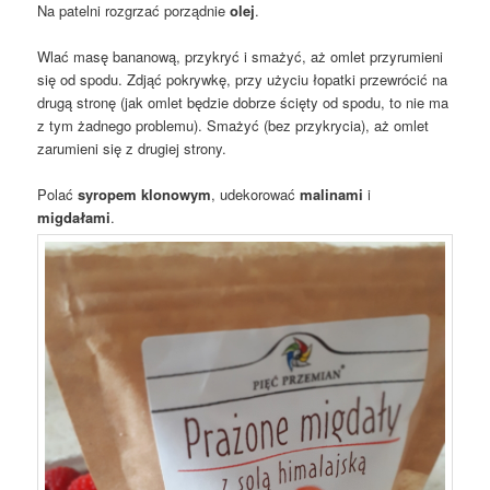
Na patelni rozgrzać porządnie
olej
.
Wlać masę bananową, przykryć i smażyć, aż omlet przyrumieni
się od spodu. Zdjąć pokrywkę, przy użyciu łopatki przewrócić na
drugą stronę (jak omlet będzie dobrze ścięty od spodu, to nie ma
z tym żadnego problemu). Smażyć (bez przykrycia), aż omlet
zarumieni się z drugiej strony.
Polać
syropem klonowym
, udekorować
malinami
i
migdałami
.