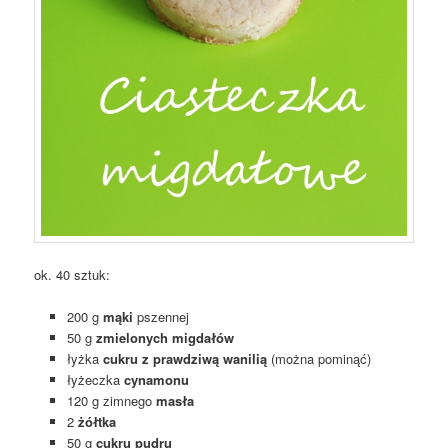
ok. 40 sztuk:
200 g
mąki
pszennej
50 g
zmielonych migdałów
łyżka
cukru z prawdziwą wanilią
(można pominąć)
łyżeczka
cynamonu
120 g zimnego
masła
2
żółtka
50 g
cukru pudru