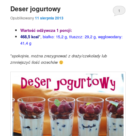
Deser jogurtowy
1
Opublikowany
11 sierpnia 2013
Wartość odżywcza 1 porcji:
468,5 kcal
*
,
białko: 15,2 g, tłuszcz: 29,2 g, węglowodany:
41,4 g
*
spokojnie, można zrezygnować z draży/czekolady lub
zmniejszyć ilość orzechów