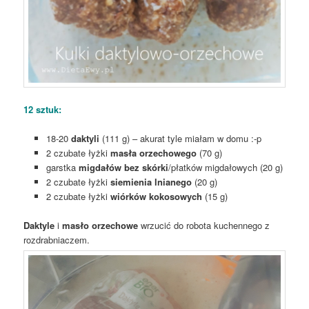
12 sztuk:
18-20
daktyli
(111 g) – akurat tyle miałam w domu :-p
2 czubate łyżki
masła orzechowego
(70 g)
garstka
migdałów bez skórki
/płatków migdałowych (20 g)
2 czubate łyżki
siemienia lnianego
(20 g)
2 czubate łyżki
wiórków kokosowych
(15 g)
Daktyle
i
masło orzechowe
wrzucić do robota kuchennego z
rozdrabniaczem.