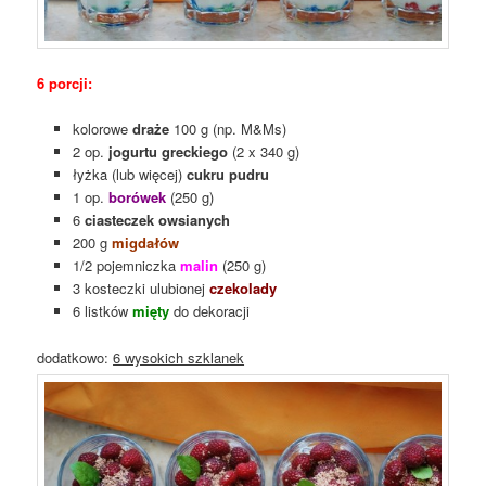
6 porcji:
kolorowe
draże
100 g (np. M&Ms)
2 op.
jogurtu greckiego
(2 x 340 g)
łyżka (lub więcej)
cukru pudru
1 op.
borówek
(250 g)
6
ciasteczek owsianych
200 g
migdałów
1/2 pojemniczka
malin
(250 g)
3 kosteczki ulubionej
czekolady
6 listków
mięty
do dekoracji
dodatkowo:
6 wysokich szklanek