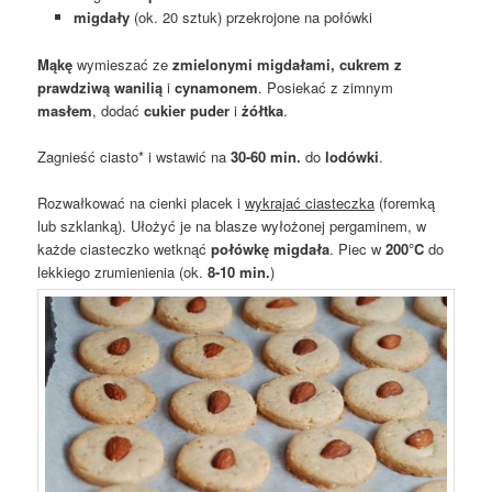
migdały
(ok. 20 sztuk) przekrojone na połówki
Mąkę
wymieszać ze
zmielonymi migdałami,
cukrem z
prawdziwą wanilią
i
cynamonem
. Posiekać z zimnym
masłem
, dodać
cukier puder
i
żółtka
.
Zagnieść ciasto* i wstawić na
30-60 min.
do
lodówki
.
Rozwałkować na cienki placek i
wykrajać ciasteczka
(foremką
lub szklanką). Ułożyć je na blasze wyłożonej pergaminem, w
każde ciasteczko wetknąć
połówkę migdała
. Piec w
200°C
do
lekkiego zrumienienia (ok.
8-10 min.
)