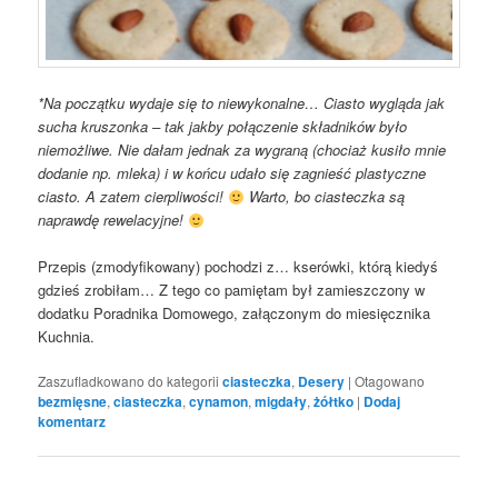
*Na początku wydaje się to niewykonalne… Ciasto wygląda jak
sucha kruszonka – tak jakby połączenie składników było
niemożliwe. Nie dałam jednak za wygraną (chociaż kusiło mnie
dodanie np. mleka) i w końcu udało się zagnieść plastyczne
ciasto. A zatem cierpliwości!
Warto, bo ciasteczka są
naprawdę rewelacyjne!
Przepis (zmodyfikowany) pochodzi z… kserówki, którą kiedyś
gdzieś zrobiłam… Z tego co pamiętam był zamieszczony w
dodatku Poradnika Domowego, załączonym do miesięcznika
Kuchnia.
Zaszufladkowano do kategorii
ciasteczka
,
Desery
|
Otagowano
bezmięsne
,
ciasteczka
,
cynamon
,
migdały
,
żółtko
|
Dodaj
komentarz