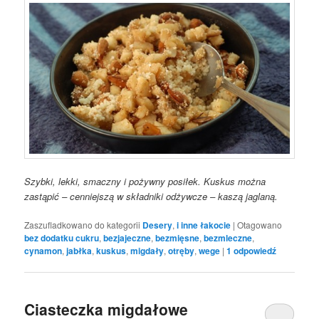
Szybki, lekki, smaczny i pożywny posiłek. Kuskus można
zastąpić – cenniejszą w składniki odżywcze – kaszą jaglaną.
Zaszufladkowano do kategorii
Desery
,
i inne łakocie
|
Otagowano
bez dodatku cukru
,
bezjajeczne
,
bezmięsne
,
bezmleczne
,
cynamon
,
jabłka
,
kuskus
,
migdały
,
otręby
,
wege
|
1
odpowiedź
Ciasteczka migdałowe