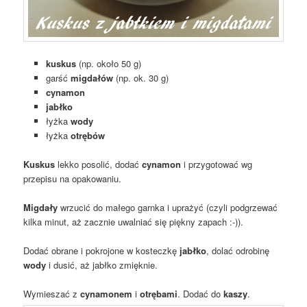
kuskus
(np. około 50 g)
garść
migdałów
(np. ok. 30 g)
cynamon
jabłko
łyżka
wody
łyżka
otrębów
Kuskus
lekko posolić, dodać
cynamon
i przygotować wg
przepisu na opakowaniu.
Migdały
wrzucić do małego garnka i uprażyć (czyli podgrzewać
kilka minut, aż zacznie uwalniać się piękny zapach :-)).
Dodać obrane i pokrojone w kosteczkę
jabłko
, dolać odrobinę
wody
i dusić, aż jabłko zmięknie.
Wymieszać z
cynamonem
i
otrębami
. Dodać do
kaszy
.