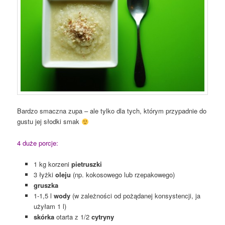
Bardzo smaczna zupa – ale tylko dla tych, którym przypadnie do
gustu jej słodki smak
4 duże porcje:
1 kg korzeni
pietruszki
3 łyżki
oleju
(np. kokosowego lub rzepakowego)
gruszka
1-1,5 l
wody
(w zależności od pożądanej konsystencji, ja
użyłam 1 l)
skórka
otarta z 1/2
cytryny