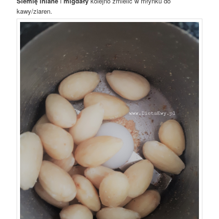
Siemię lniane
i
migdały
kolejno zmielić w młynku do
kawy/ziaren.