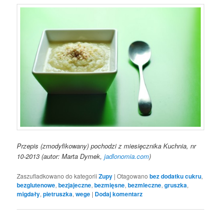
Przepis (zmodyfikowany) pochodzi z miesięcznika Kuchnia, nr
10-2013 (autor: Marta Dymek,
jadlonomia.com
)
Zaszufladkowano do kategorii
Zupy
|
Otagowano
bez dodatku cukru
,
bezglutenowe
,
bezjajeczne
,
bezmięsne
,
bezmleczne
,
gruszka
,
migdały
,
pietruszka
,
wege
|
Dodaj komentarz