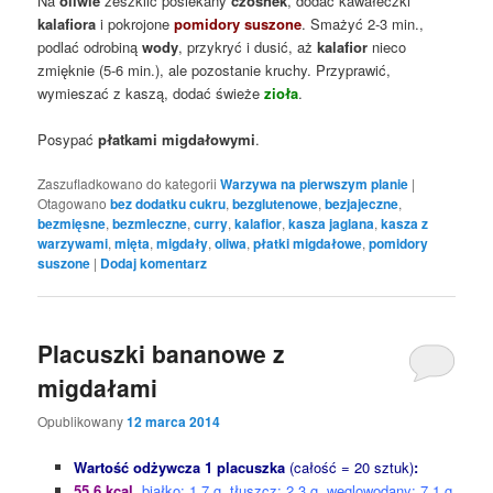
Na
oliwie
zeszklić posiekany
czosnek
, dodać kawałeczki
kalafiora
i pokrojone
pomidory suszone
. Smażyć 2-3 min.,
podlać odrobiną
wody
, przykryć i dusić, aż
kalafior
nieco
zmięknie (5-6 min.), ale pozostanie kruchy. Przyprawić,
wymieszać z kaszą, dodać świeże
zioła
.
Posypać
płatkami migdałowymi
.
Zaszufladkowano do kategorii
Warzywa na pierwszym planie
|
Otagowano
bez dodatku cukru
,
bezglutenowe
,
bezjajeczne
,
bezmięsne
,
bezmleczne
,
curry
,
kalafior
,
kasza jaglana
,
kasza z
warzywami
,
mięta
,
migdały
,
oliwa
,
płatki migdałowe
,
pomidory
suszone
|
Dodaj komentarz
Placuszki bananowe z
migdałami
Opublikowany
12 marca 2014
Wartość odżywcza 1 placuszka
(całość = 20 sztuk)
:
55,6 kcal
, białko: 1,7 g, tłuszcz: 2,3 g, węglowodany: 7,1 g