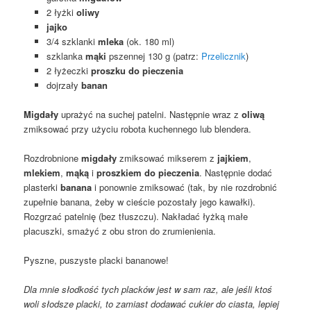
2 łyżki
oliwy
jajko
3/4 szklanki
mleka
(ok. 180 ml)
szklanka
mąki
pszennej 130 g (patrz:
Przelicznik
)
2 łyżeczki
proszku do pieczenia
dojrzały
banan
Migdały
uprażyć na suchej patelni. Następnie wraz z
oliwą
zmiksować przy użyciu robota kuchennego lub blendera.
Rozdrobnione
migdały
zmiksować mikserem z
jajkiem
,
mlekiem
,
mąką
i
proszkiem do pieczenia
. Następnie dodać
plasterki
banana
i ponownie zmiksować (tak, by nie rozdrobnić
zupełnie banana, żeby w cieście pozostały jego kawałki).
Rozgrzać patelnię (bez tłuszczu). Nakładać łyżką małe
placuszki, smażyć z obu stron do zrumienienia.
Pyszne, puszyste placki bananowe!
Dla mnie słodkość tych placków jest w sam raz, ale jeśli ktoś
woli słodsze placki, to zamiast dodawać cukier do ciasta, lepiej