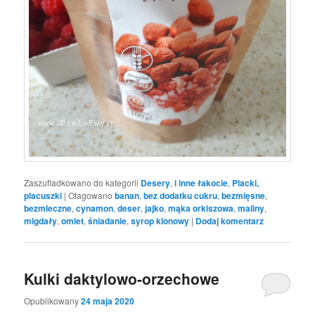
Zaszufladkowano do kategorii
Desery
,
i inne łakocie
,
Placki,
placuszki
|
Otagowano
banan
,
bez dodatku cukru
,
bezmięsne
,
bezmleczne
,
cynamon
,
deser
,
jajko
,
mąka orkiszowa
,
maliny
,
migdały
,
omlet
,
śniadanie
,
syrop klonowy
|
Dodaj komentarz
Kulki daktylowo-orzechowe
Opublikowany
24 maja 2020