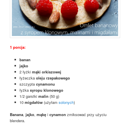
1 porcja:
banan
jajko
2 łyżki
mąki orkiszowej
łyżeczka
oleju rzepakowego
szczypta
cynamonu
łyżka
syropu klonowego
1/2 garstki
malin
(50 g)
10
migdałów
(użyłam
solonych
)
Banana
,
jajko
,
mąkę
i
cynamon
zmiksować przy użyciu
blendera.