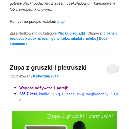
gotowe placki podać np. z sosem czekoladowym, karmelowym
lub z syropem klonowym.
Pomysł na przepis wzięłam
stąd
.
Zaszufladkowano do kategorii
Placki, placuszki
|
Otagowano
banan
,
bez dodatku cukru
,
bezmięsne
,
jajko
,
migdały
,
mleko
|
Dodaj
komentarz
Zupa z gruszki i pietruszki
Opublikowany
8 stycznia 2014
Wartość odżywcza 1 porcji:
235,7 kcal
, białko: 9,5 g, tłuszcz: 25 g, węglowodany: 13,3
g