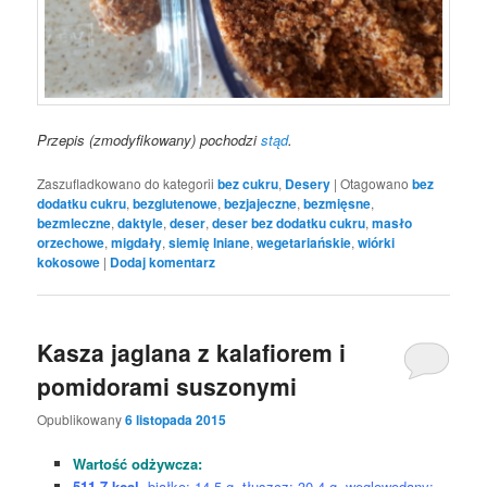
Przepis (zmodyfikowany) pochodzi
stąd
.
Zaszufladkowano do kategorii
bez cukru
,
Desery
|
Otagowano
bez
dodatku cukru
,
bezglutenowe
,
bezjajeczne
,
bezmięsne
,
bezmleczne
,
daktyle
,
deser
,
deser bez dodatku cukru
,
masło
orzechowe
,
migdały
,
siemię lniane
,
wegetariańskie
,
wiórki
kokosowe
|
Dodaj komentarz
Kasza jaglana z kalafiorem i
pomidorami suszonymi
Opublikowany
6 listopada 2015
Wartość odżywcza:
511,7 kcal
, białko: 14,5 g, tłuszcz: 30,4 g, węglowodany: