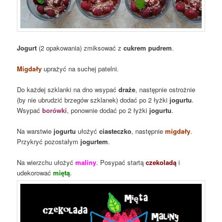
Jogurt
(2 opakowania) zmiksować z
cukrem pudrem
.
Migdały
uprażyć na suchej patelni.
Do każdej szklanki na dno wsypać
draże
, następnie ostrożnie
(by nie ubrudzić brzegów szklanek) dodać po 2 łyżki
jogurtu
.
Wsypać
borówki
, ponownie dodać po 2 łyżki
jogurtu
.
Na warstwie
jogurtu
ułożyć
ciasteczko
, następnie
migdały
.
Przykryć pozostałym
jogurtem
.
Na wierzchu ułożyć
maliny
. Posypać startą
czekoladą
i
udekorować
miętą
.