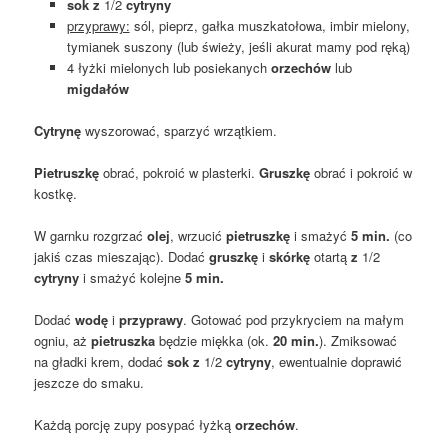
sok z
1/2
cytryny
przyprawy:
sól, pieprz, gałka muszkatołowa, imbir mielony,
tymianek suszony (lub świeży, jeśli akurat mamy pod ręką)
4 łyżki mielonych lub posiekanych
orzechów
lub
migdałów
Cytrynę
wyszorować, sparzyć wrzątkiem.
Pietruszkę
obrać, pokroić w plasterki.
Gruszkę
obrać i pokroić w
kostkę.
W garnku rozgrzać
olej
, wrzucić
pietruszkę
i smażyć
5 min.
(co
jakiś czas mieszając). Dodać
gruszkę
i
skórkę
otartą
z
1/2
cytryny
i smażyć kolejne
5 min.
Dodać
wodę
i
przyprawy
. Gotować pod przykryciem na małym
ogniu, aż
pietruszka
będzie miękka (ok.
20 min.
). Zmiksować
na gładki krem, dodać
sok z
1/2
cytryny
, ewentualnie doprawić
jeszcze do smaku.
Każdą porcję zupy posypać łyżką
orzechów
.