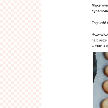
Mąkę
wym
cynamon
Zagnieść c
Rozwałkow
na blasze
w
200°C
d