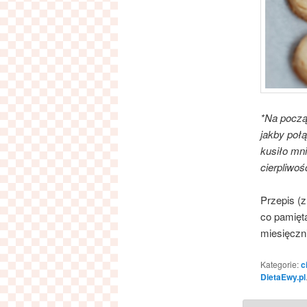
*Na począ
jakby poł
kusiło mni
cierpliwoś
Przepis (
co pamięt
miesięczn
Kategorie:
c
DietaEwy.pl