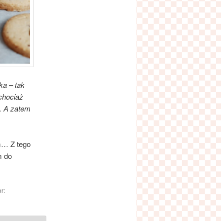
ka – tak
chociaż
o. A zatem
m… Z tego
m do
or: