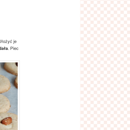
Ułożyć je
dała
. Piec