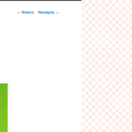
Zobacz
←
Wstecz
Następny
→
wpisy