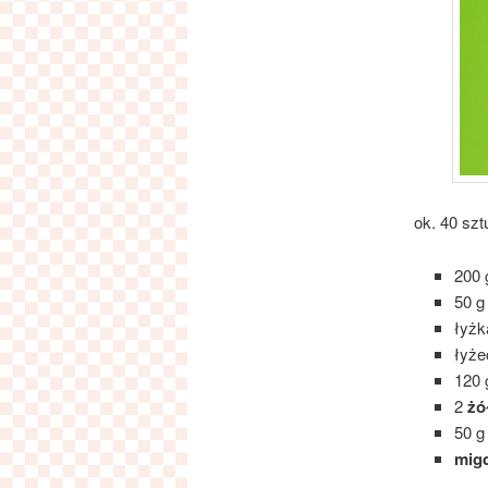
ok. 40 szt
200
50 
łyż
łyż
120
2
żó
50 
mig