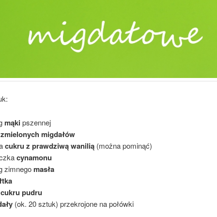
uk:
 g
mąki
pszennej
g
zmielonych migdałów
ka
cukru z prawdziwą wanilią
(można pominąć)
eczka
cynamonu
 g zimnego
masła
łtka
g
cukru pudru
dały
(ok. 20 sztuk) przekrojone na połówki