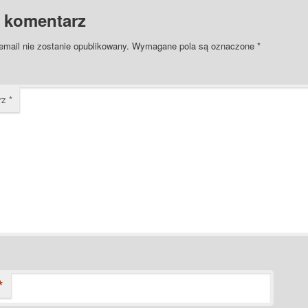
 komentarz
email nie zostanie opublikowany.
Wymagane pola są oznaczone
*
rz
*
*