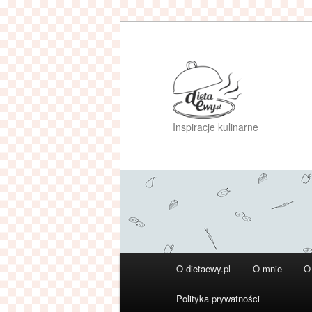
Przeskocz
do
tekstu
Inspiracje kulinarne
Główne
O dietaewy.pl
O mnie
O
menu
Polityka prywatności