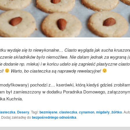
tku wydaje się to niewykonalne… Ciasto wygląda jak sucha kruszon
ączenie składników było niemożliwe. Nie dałam jednak za wygraną (
e dodanie np. mleka) i w końcu udało się zagnieść plastyczne ciast
ci!
Warto, bo ciasteczka są naprawdę rewelacyjne!
zmodyfikowany) pochodzi z… kserówki, którą kiedyś gdzieś zrobiła
am był zamieszczony w dodatku Poradnika Domowego, załączony
ika Kuchnia.
iasteczka
,
Desery
. Tagi:
bezmięsne
,
ciasteczka
,
cynamon
,
migdały
,
żółtko
. Aut
. Dodaj zakładkę do
bezpośredniego odnośnika
.