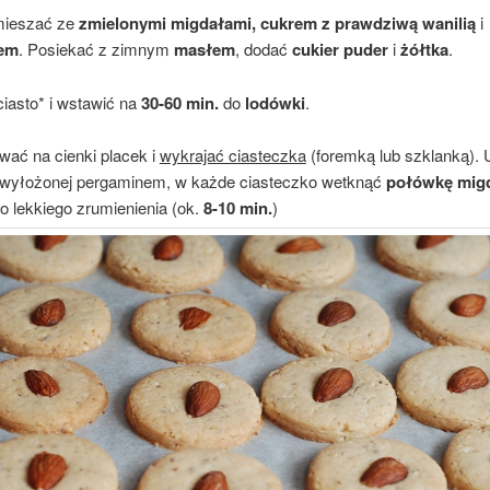
ieszać ze
zmielonymi migdałami,
cukrem z prawdziwą wanilią
i
em
. Posiekać z zimnym
masłem
, dodać
cukier puder
i
żółtka
.
iasto* i wstawić na
30-60 min.
do
lodówki
.
ać na cienki placek i
wykrajać ciasteczka
(foremką lub szklanką). 
 wyłożonej pergaminem, w każde ciasteczko wetknąć
połówkę mig
o lekkiego zrumienienia (ok.
8-10 min.
)