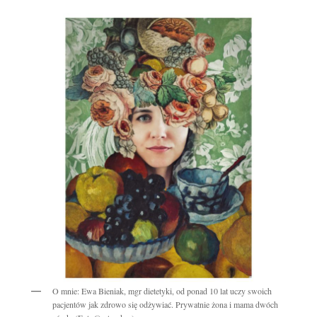
O mnie: Ewa Bieniak, mgr dietetyki, od ponad 10 lat uczy swoich
pacjentów jak zdrowo się odżywiać. Prywatnie żona i mama dwóch