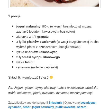
1 porcja:
jogurt naturalny
180 g (w wersji bezmlecznej można
zastąpić jogurtem kokosowym bez cukru)
ziarenka z 1/4
granatu
3 łyżki
płatków owsianych
(w wesji bezglutenowej trzeba
wybrać płatki z oznaczeniem „bezglutenowe”)
łyżka
wiórków kokosowych
2 łyżeczki
syropu klonowego
łyżka
tahini
cynamon
(najlepiej cejloński)
Składniki wymieszać i zjeść
Ps. Jogurt, granat, syrop klonowy i tahini to kluczowe składniki;
wiórki kokosowe, płatki owsiane i cynamon można pominąć.
Zaszufladkowano do kategorii
Śniadania
|
Otagowano
bezmięsne
,
cynamon
,
deser
,
jogurt naturalny
,
płatki owsiane
,
sezam
,