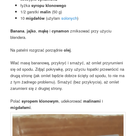
łyżka
syropu klonowego
1/2 garstki
malin
(50 g)
10
migdałów
(użyłam
solonych
)
Banana
,
jajko
,
mąkę
i
cynamon
zmiksować przy użyciu
blendera.
Na patelni rozgrzać porządnie
olej
.
Wlać masę bananową, przykryć i smażyć, aż omlet przyrumieni
się od spodu. Zdjąć pokrywkę, przy użyciu łopatki przewrócić na
drugą stronę (jak omlet będzie dobrze ścięty od spodu, to nie ma
z tym żadnego problemu). Smażyć (bez przykrycia), aż omlet
zarumieni się z drugiej strony.
Polać
syropem klonowym
, udekorować
malinami
i
migdałami
.