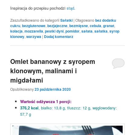
Inspiracja do przepisu pochodzi
stąd
.
Zaszufladkowano do kategorii
Sałatki
|
Otagowano
bez dodatku
cukru
,
bezglutenowe
,
bezjajeczne
,
bezmięsne
,
cebula
,
granat
,
kolacja
,
mozzarella
,
pestki dyni
,
pomidor
,
sałata
,
sałatka
,
syrop
klonowy
,
warzywa
|
Dodaj komentarz
Omlet bananowy z syropem
klonowym, malinami i
migdałami
Opublikowany
23 października 2020
Wartość odżywcza 1 porcji:
376,2 kcal
, białko: 13,8 g, tłuszcz: 12 g, węglowodany:
57,7 g