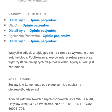
córek. (Fot. @arteszkaa)
NAJNOWSZE KOMENTARZE
DietaEwy.pl
-
Opinie pacjentów
Ola Ch.
-
Opinie pacjentów
DietaEwy.pl
-
Opinie pacjentów
Agnieszka Padewska
-
Opinie pacjentów
DietaEwy.pl
-
Opinie pacjentów
Wszystkie zdjęcia znajdujące się na stronie są wykonane przez
autorkę bloga. Publikowanie, kopiowanie, przetwarzanie oraz
wykorzystanie niniejszych zdjęć bez wiedzy i zgody autorki jest
zabronione.
MASZ PYTANIE?
Zostaw je w komentarzu pod przepisem lub napisz na
dietaewy@dietaewy.pl
Administratorem Twoich danych osobowych jest EWA BIENIAK, ul.
Optyków 3/59, 04-175 Warszawa, NIP: 1132518214, REGON:
360061706.