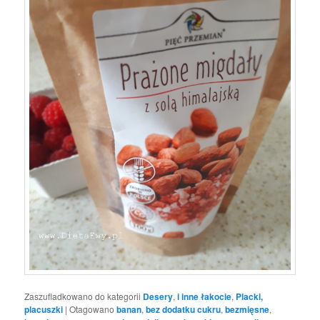
Zaszufladkowano do kategorii
Desery
,
i inne łakocie
,
Placki,
placuszki
|
Otagowano
banan
,
bez dodatku cukru
,
bezmięsne
,