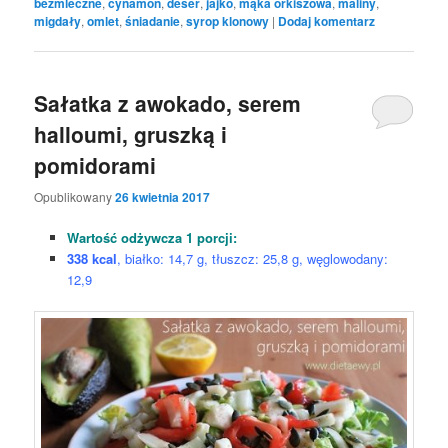
bezmleczne
,
cynamon
,
deser
,
jajko
,
mąka orkiszowa
,
maliny
,
migdały
,
omlet
,
śniadanie
,
syrop klonowy
|
Dodaj komentarz
Sałatka z awokado, serem
halloumi, gruszką i
pomidorami
Opublikowany
26 kwietnia 2017
Wartość odżywcza 1 porcji:
338 kcal
, białko: 14,7 g, tłuszcz: 25,8 g, węglowodany:
12,9