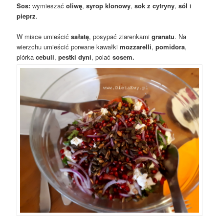
Sos:
wymieszać
oliwę
,
syrop klonowy
,
sok z cytryny
,
sól
i
pieprz
.
W misce umieścić
sałatę
, posypać ziarenkami
granatu
. Na
wierzchu umieścić porwane kawałki
mozzarelli
,
pomidora
,
piórka
cebuli
,
pestki dyni
, polać
sosem.