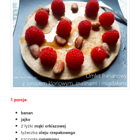
1 porcja:
banan
jajko
2 łyżki
mąki orkiszowej
łyżeczka
oleju rzepakowego
szczypta
cynamonu