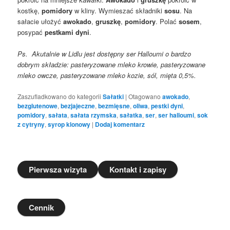
kostkę,
pomidory
w kliny. Wymieszać składniki
sosu
. Na
sałacie ułożyć
awokado
,
gruszkę
,
pomidory
. Polać
sosem
,
posypać
pestkami dyni
.
Ps. Akutalnie w Lidlu jest dostępny ser Halloumi o bardzo
dobrym składzie: pasteryzowane mleko krowie, pasteryzowane
mleko owcze, pasteryzowane mleko kozie, sól, mięta 0,5%.
Zaszufladkowano do kategorii
Sałatki
|
Otagowano
awokado
,
bezglutenowe
,
bezjajeczne
,
bezmięsne
,
oliwa
,
pestki dyni
,
pomidory
,
sałata
,
sałata rzymska
,
sałatka
,
ser
,
ser halloumi
,
sok
z cytryny
,
syrop klonowy
|
Dodaj komentarz
Pierwsza wizyta
Kontakt i zapisy
Cennik