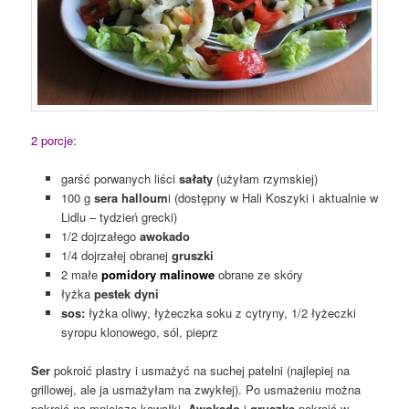
2 porcje:
garść porwanych liści
sałaty
(użyłam rzymskiej)
100 g
sera halloum
i (dostępny w Hali Koszyki i aktualnie w
Lidlu – tydzień grecki)
1/2 dojrzałego
awokado
1/4 dojrzałej obranej
gruszki
2 małe
pomidory malinowe
obrane ze skóry
łyżka
pestek dyni
sos:
łyżka oliwy, łyżeczka soku z cytryny, 1/2 łyżeczki
syropu klonowego, sól, pieprz
Ser
pokroić plastry i usmażyć na suchej patelni (najlepiej na
grillowej, ale ja usmażyłam na zwykłej). Po usmażeniu można
pokroić na mniejsze kawałki.
Awokado
i
gruszkę
pokroić w