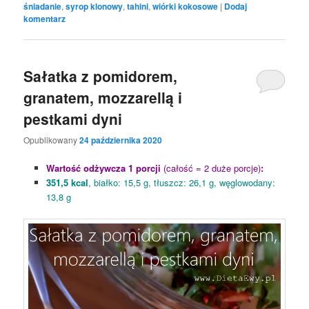
śniadanie
,
syrop klonowy
,
tahini
,
wiórki kokosowe
|
Dodaj
komentarz
Sałatka z pomidorem,
granatem, mozzarellą i
pestkami dyni
Opublikowany
24 października 2020
Wartość odżywcza 1 porcji
(całość = 2 duże porcje)
:
351,5 kcal
, białko: 15,5 g, tłuszcz: 26,1 g, węglowodany:
13,8 g