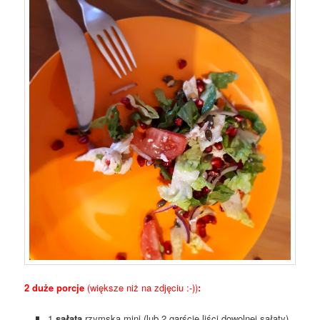
2 duże porcje
(większe niż na zdjęciu :-))
:
1
sałata
rzymska mini (lub 2 garście liści dowolnej sałaty)