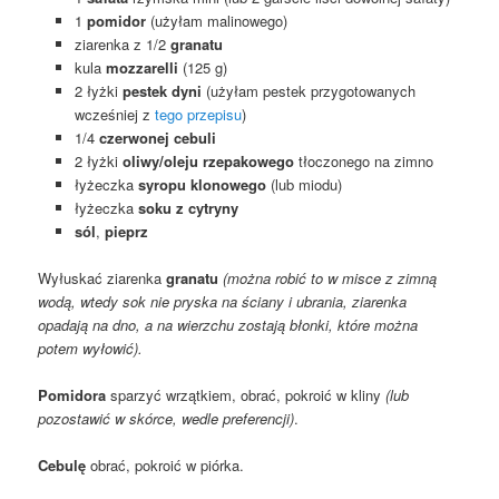
1
pomidor
(użyłam malinowego)
ziarenka z 1/2
granatu
kula
mozzarelli
(125 g)
2 łyżki
pestek dyni
(użyłam pestek przygotowanych
wcześniej z
tego przepisu
)
1/4
czerwonej cebuli
2 łyżki
oliwy/oleju rzepakowego
tłoczonego na zimno
łyżeczka
syropu klonowego
(lub miodu)
łyżeczka
soku z cytryny
sól
,
pieprz
Wyłuskać ziarenka
granatu
(można robić to w misce z zimną
wodą, wtedy sok nie pryska na ściany i ubrania, ziarenka
opadają na dno, a na wierzchu zostają błonki, które można
potem wyłowić).
Pomidora
sparzyć wrzątkiem, obrać, pokroić w kliny
(lub
pozostawić w skórce, wedle preferencji)
.
Cebulę
obrać, pokroić w piórka.