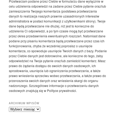
Przetwarzam podane przez Ciebie w formularzu dane wyłącznie w
celu udzielenia odpowiedzi na zadane przez Ciebie pytanie oraz/lub
zamieszczenia Twojego komentarza (podstawa przetwarzania
danych to realizacja naszych prawnie uzasadnionych interesów
administratora w postaci komunikacji z użytkownikami strony). Twoje
dane będą przetwarzane nie dłużej, niż jest to konieczne do
udzielenia Ci odpowiedzi, a po tym czasie mogą być przetwarzane
przez okres przedawnienia ewentualnych roszczeń. Natomiast dane
podane przy pisaniu komentarza będą przetwarzane przez czas ich
funkcjonowania, chyba że wcześniej poprosisz o usunięcie
komentarza, co spowoduje usunięcie Twoich danych z bazy. Podanie
przez Ciebie danych jest dobrowolne, ale konieczne do tego, żeby
odpowiedzieć na Twoje pytanie oraz/lub zamieścić komentarz. Masz
prawo do żądania dostępu do swoich danych osobowych, ich
sprostowania, usunięcia lub ograniczenia przetwarzania, a także
prawo wniesienia sprzeciwu wobec przetwarzania, a także prawo do
przenoszenia swoich danych oraz wniesienia skargi do organu
nadzorczego. Szczegółowe informacje o przetwarzaniu danych
osobowych znajdują się w Polityce prywatności.
ARCHIWUM WPISÓW
Archiwum
wpisów