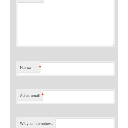
*
Nazwa
*
Adres email
Witryna internetowa