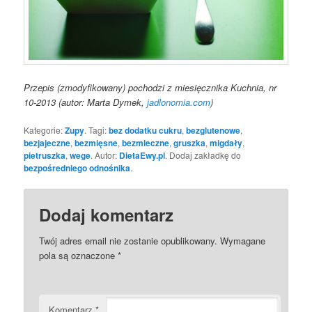
Przepis (zmodyfikowany) pochodzi z miesięcznika Kuchnia, nr
10-2013 (autor: Marta Dymek,
jadlonomia.com
)
Kategorie:
Zupy
. Tagi:
bez dodatku cukru
,
bezglutenowe
,
bezjajeczne
,
bezmięsne
,
bezmleczne
,
gruszka
,
migdały
,
pietruszka
,
wege
. Autor:
DietaEwy.pl
. Dodaj zakładkę do
bezpośredniego odnośnika
.
Dodaj komentarz
Twój adres email nie zostanie opublikowany.
Wymagane
pola są oznaczone
*
Komentarz
*