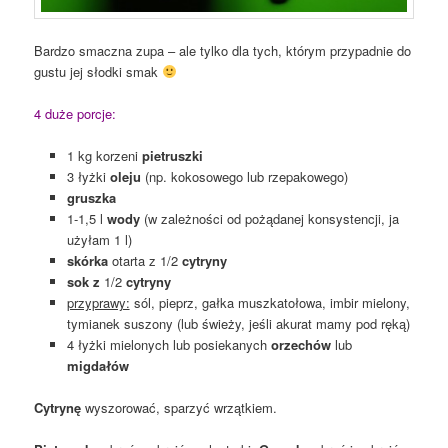
Bardzo smaczna zupa – ale tylko dla tych, którym przypadnie do
gustu jej słodki smak
4 duże porcje:
1 kg korzeni
pietruszki
3 łyżki
oleju
(np. kokosowego lub rzepakowego)
gruszka
1-1,5 l
wody
(w zależności od pożądanej konsystencji, ja
użyłam 1 l)
skórka
otarta z 1/2
cytryny
sok z
1/2
cytryny
przyprawy:
sól, pieprz, gałka muszkatołowa, imbir mielony,
tymianek suszony (lub świeży, jeśli akurat mamy pod ręką)
4 łyżki mielonych lub posiekanych
orzechów
lub
migdałów
Cytrynę
wyszorować, sparzyć wrzątkiem.