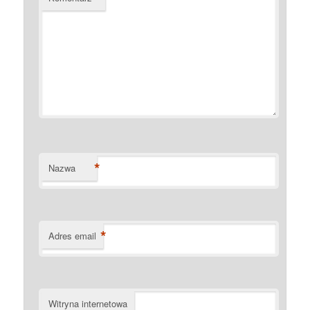
*
Nazwa
*
Adres email
Witryna internetowa