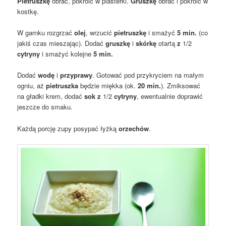
Pietruszkę
obrać, pokroić w plasterki.
Gruszkę
obrać i pokroić w
kostkę.
W garnku rozgrzać
olej
, wrzucić
pietruszkę
i smażyć
5 min.
(co
jakiś czas mieszając). Dodać
gruszkę
i
skórkę
otartą
z
1/2
cytryny
i smażyć kolejne
5 min.
Dodać
wodę
i
przyprawy
. Gotować pod przykryciem na małym
ogniu, aż
pietruszka
będzie miękka (ok.
20 min.
). Zmiksować
na gładki krem, dodać
sok z
1/2
cytryny
, ewentualnie doprawić
jeszcze do smaku.
Każdą porcję zupy posypać łyżką
orzechów
.