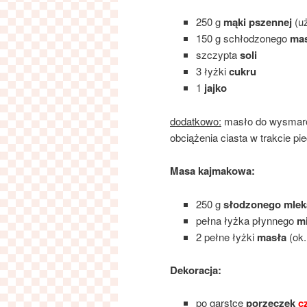
250 g
mąki pszennej
(uż
150 g schłodzonego
ma
szczypta
soli
3 łyżki
cukru
1
jajko
dodatkowo:
masło do wysmarow
obciążenia ciasta w trakcie pi
Masa kajmakowa:
250 g
słodzonego mle
pełna łyżka płynnego
m
2 pełne łyżki
masła
(ok.
Dekoracja:
po garstce
porzeczek
c