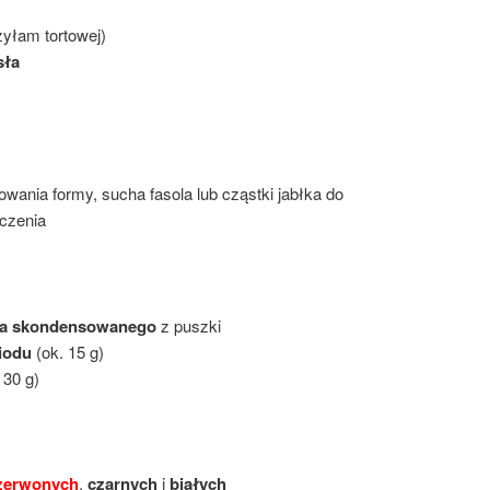
yłam tortowej)
sła
ania formy, sucha fasola lub cząstki jabłka do
eczenia
ka skondensowanego
z puszki
iodu
(ok. 15 g)
 30 g)
zerwonych
,
czarnych
i
białych