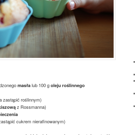
tudzonego
masła
lub 100 g
oleju roślinnego
zastąpić roślinnym)
kiszową
z Rossmanna)
ieczenia
astąpić cukrem nierafinowanym)