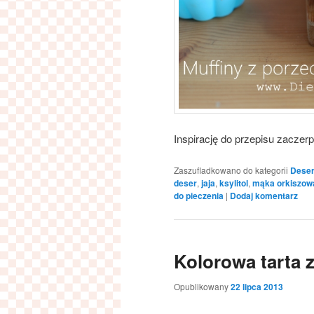
Inspirację do przepisu zacze
Zaszufladkowano do kategorii
Dese
deser
,
jaja
,
ksylitol
,
mąka orkiszow
do pieczenia
|
Dodaj komentarz
Kolorowa tarta 
Opublikowany
22 lipca 2013