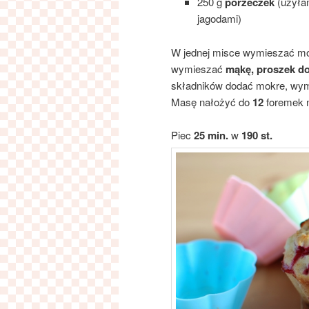
250 g
porzeczek
(użyłam
jagodami)
W jednej misce wymieszać mo
wymieszać
mąkę, proszek do 
składników dodać mokre, wym
Masę nałożyć do
12
foremek na
Piec
25 min.
w
190 st.