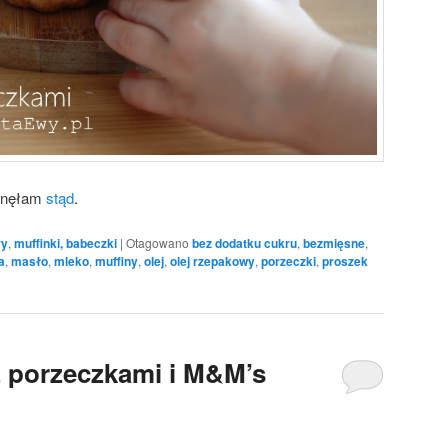
rpnęłam
stąd
.
ry
,
muffinki, babeczki
|
Otagowano
bez dodatku cukru
,
bezmięsne
,
a
,
masło
,
mleko
,
muffiny
,
olej
,
olej rzepakowy
,
porzeczki
,
proszek
z porzeczkami i M&M’s