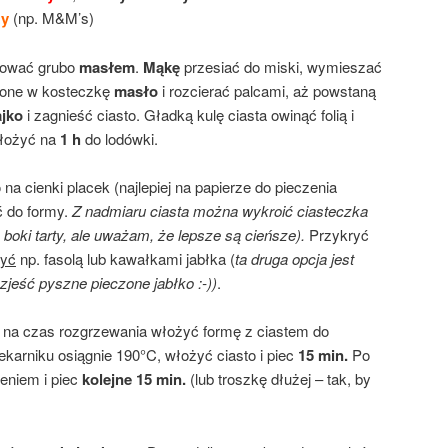
ż
y
(np. M&M’s)
rować grubo
masłem
.
Mąkę
przesiać do miski, wymieszać
jone w kosteczkę
masło
i rozcierać palcami, aż powstaną
ajko
i zagnieść ciasto. Gładką kulę ciasta owinąć folią i
Włożyć na
1 h
do lodówki.
 na cienki placek (najlepiej na papierze do pieczenia
ć do formy.
Z nadmiaru ciasta można wykroić ciasteczka
 boki tarty, ale uważam, że lepsze są cieńsze).
Przykryć
żyć
np. fasolą lub kawałkami jabłka (
ta druga opcja jest
jeść pyszne pieczone jabłko :-))
.
a na czas rozgrzewania włożyć formę z ciastem do
ekarniku osiągnie 190°C, włożyć ciasto i piec
15 min.
Po
żeniem i piec
kolejne 15 min.
(lub troszkę dłużej – tak, by