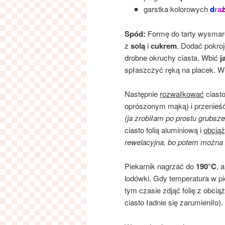
garstka kolorowych
d
r
a
Spód:
Formę do tarty wysma
z
solą
i
cukrem
. Dodać pokro
drobne okruchy ciasta. Wbić
j
spłaszczyć ręką na placek. 
Następnie
rozwałkować
ciasto
oprószonym mąką) i przenieś
(ja zrobiłam po prostu grubsze
ciasto folią aluminiową i
obcią
rewelacyjna, bo potem można z
Piekarnik nagrzać do
190°C
, 
lodówki. Gdy temperatura w pi
tym czasie zdjąć folię z obcią
ciasto ładnie się zarumieniło).