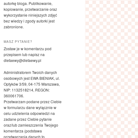
autorkę bloga. Publikowanie,
kopiowanie, przetwarzanie oraz
wykorzystanie niniejszych zdjęć
bez wiedzy i zgody autorki jest
zabronione.
MASZ PYTANIE?
Zostaw je w komentarzu pod
przepisem lub napisz na
dietaewy@dietaewy.pl
Administratorem Twoich danych
osobowych jest EWA BIENIAK, ul.
Optyków 3/59, 04-175 Warszawa,
NIP: 1132518214, REGON:
360061706.
Przetwarzam podane przez Ciebie
w formularzu dane wyłącznie w
celu udzielenia odpowiedzi na
zadane przez Ciebie pytanie
oraz/lub zamieszczenia Twojego
komentarza (podstawa
przetwarzania danych to