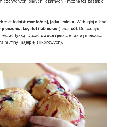
 czerwonych, białych i czarnych – można też zastąpić
kre składniki:
masło/olej, jajka
i
mleko
. W drugiej misce
pieczenia, ksylitol (lub cukier)
oraz
sól
. Do suchych
ieszać łyżką. Dodać
owoce
i jeszcze raz wymieszać.
 muffiny (najlepiej silikonowych).