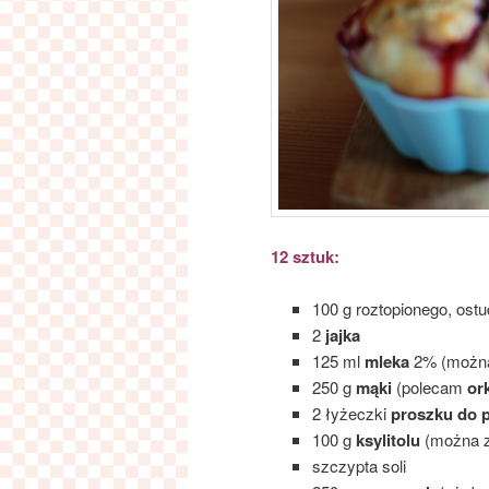
12 sztuk:
100 g roztopionego, os
2
jajka
125 ml
mleka
2% (można 
250 g
mąki
(polecam
or
2 łyżeczki
proszku do p
100 g
ksylitolu
(można z
szczypta soli