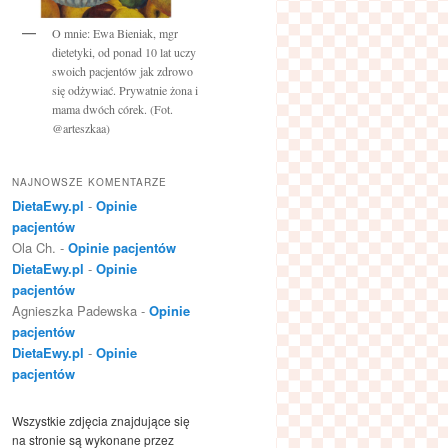
O mnie: Ewa Bieniak, mgr
dietetyki, od ponad 10 lat uczy
swoich pacjentów jak zdrowo
się odżywiać. Prywatnie żona i
mama dwóch córek. (Fot.
@arteszkaa)
NAJNOWSZE KOMENTARZE
DietaEwy.pl
-
Opinie
pacjentów
Ola Ch.
-
Opinie pacjentów
DietaEwy.pl
-
Opinie
pacjentów
Agnieszka Padewska
-
Opinie
pacjentów
DietaEwy.pl
-
Opinie
pacjentów
Wszystkie zdjęcia znajdujące się
na stronie są wykonane przez