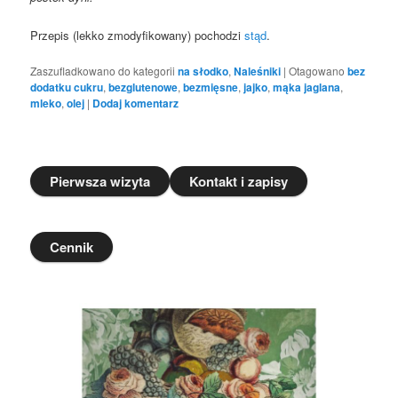
Przepis (lekko zmodyfikowany) pochodzi
stąd
.
Zaszufladkowano do kategorii
na słodko
,
Naleśniki
|
Otagowano
bez
dodatku cukru
,
bezglutenowe
,
bezmięsne
,
jajko
,
mąka jaglana
,
mleko
,
olej
|
Dodaj komentarz
Pierwsza wizyta
Kontakt i zapisy
Cennik