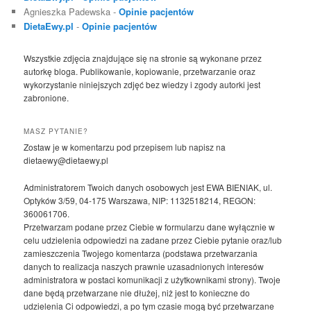
Agnieszka Padewska
-
Opinie pacjentów
DietaEwy.pl
-
Opinie pacjentów
Wszystkie zdjęcia znajdujące się na stronie są wykonane przez
autorkę bloga. Publikowanie, kopiowanie, przetwarzanie oraz
wykorzystanie niniejszych zdjęć bez wiedzy i zgody autorki jest
zabronione.
MASZ PYTANIE?
Zostaw je w komentarzu pod przepisem lub napisz na
dietaewy@dietaewy.pl
Administratorem Twoich danych osobowych jest EWA BIENIAK, ul.
Optyków 3/59, 04-175 Warszawa, NIP: 1132518214, REGON:
360061706.
Przetwarzam podane przez Ciebie w formularzu dane wyłącznie w
celu udzielenia odpowiedzi na zadane przez Ciebie pytanie oraz/lub
zamieszczenia Twojego komentarza (podstawa przetwarzania
danych to realizacja naszych prawnie uzasadnionych interesów
administratora w postaci komunikacji z użytkownikami strony). Twoje
dane będą przetwarzane nie dłużej, niż jest to konieczne do
udzielenia Ci odpowiedzi, a po tym czasie mogą być przetwarzane