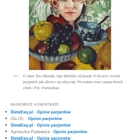
O mnie: Ewa Bieniak, mgr dietetyki, od ponad 10 lat uczy swoich
pacjentów jak zdrowo się odżywiać. Prywatnie żona i mama dwóch
córek. (Fot. @arteszkaa)
NAJNOWSZE KOMENTARZE
DietaEwy.pl
-
Opinie pacjentów
Ola Ch.
-
Opinie pacjentów
DietaEwy.pl
-
Opinie pacjentów
Agnieszka Padewska
-
Opinie pacjentów
DietaEwy.pl
-
Opinie pacjentów