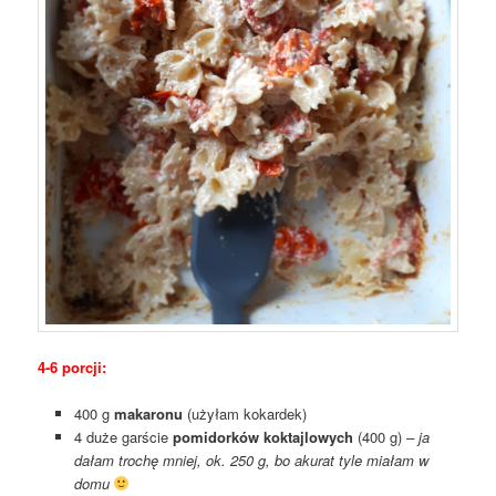
4-6 porcji:
400 g
makaronu
(użyłam kokardek)
4 duże garście
pomidorków koktajlowych
(400 g)
– ja
dałam trochę mniej, ok. 250 g, bo akurat tyle miałam w
domu