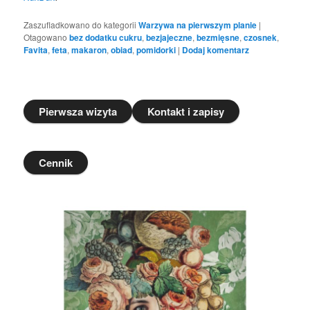
Zaszufladkowano do kategorii
Warzywa na pierwszym planie
|
Otagowano
bez dodatku cukru
,
bezjajeczne
,
bezmięsne
,
czosnek
,
Favita
,
feta
,
makaron
,
obiad
,
pomidorki
|
Dodaj komentarz
Pierwsza wizyta
Kontakt i zapisy
Cennik