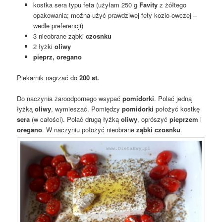
kostka sera typu feta (użyłam 250 g
Favity
z żółtego
opakowania; można użyć prawdziwej fety kozio-owczej –
wedle preferencji)
3 nieobrane ząbki
czosnku
2 łyżki
oliwy
pieprz, oregano
Piekarnik nagrzać do
200 st.
Do naczynia żaroodpornego wsypać
pomidorki
. Polać jedną
łyżką
oliwy
, wymieszać. Pomiędzy
pomidorki
położyć kostkę
sera
(w całości). Polać drugą łyżką
oliwy
, oprószyć
pieprzem
i
oregano
. W naczyniu położyć nieobrane
ząbki czosnku
.