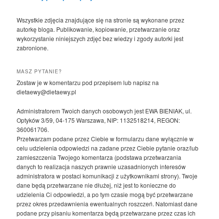
Wszystkie zdjęcia znajdujące się na stronie są wykonane przez
autorkę bloga. Publikowanie, kopiowanie, przetwarzanie oraz
wykorzystanie niniejszych zdjęć bez wiedzy i zgody autorki jest
zabronione.
MASZ PYTANIE?
Zostaw je w komentarzu pod przepisem lub napisz na
dietaewy@dietaewy.pl
Administratorem Twoich danych osobowych jest EWA BIENIAK, ul.
Optyków 3/59, 04-175 Warszawa, NIP: 1132518214, REGON:
360061706.
Przetwarzam podane przez Ciebie w formularzu dane wyłącznie w
celu udzielenia odpowiedzi na zadane przez Ciebie pytanie oraz/lub
zamieszczenia Twojego komentarza (podstawa przetwarzania
danych to realizacja naszych prawnie uzasadnionych interesów
administratora w postaci komunikacji z użytkownikami strony). Twoje
dane będą przetwarzane nie dłużej, niż jest to konieczne do
udzielenia Ci odpowiedzi, a po tym czasie mogą być przetwarzane
przez okres przedawnienia ewentualnych roszczeń. Natomiast dane
podane przy pisaniu komentarza będą przetwarzane przez czas ich