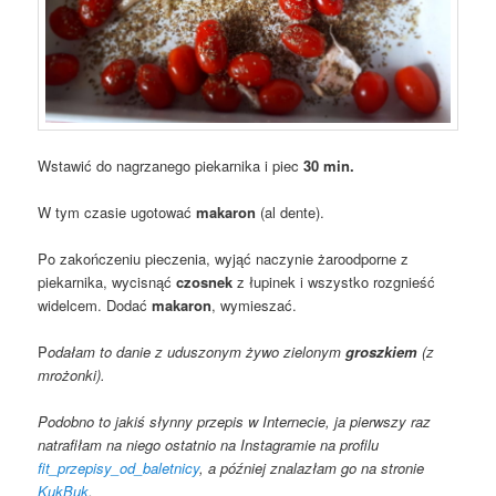
Wstawić do nagrzanego piekarnika i piec
30 min.
W tym czasie ugotować
makaron
(al dente).
Po zakończeniu pieczenia, wyjąć naczynie żaroodporne z
piekarnika, wycisnąć
czosnek
z łupinek i wszystko rozgnieść
widelcem. Dodać
makaron
, wymieszać.
P
odałam to danie z uduszonym żywo zielonym
groszkiem
(z
mrożonki).
Podobno to jakiś słynny przepis w Internecie, ja pierwszy raz
natrafiłam na niego ostatnio na Instagramie na profilu
fit_przepisy_od_baletnicy
, a później znalazłam go na stronie
KukBuk
.