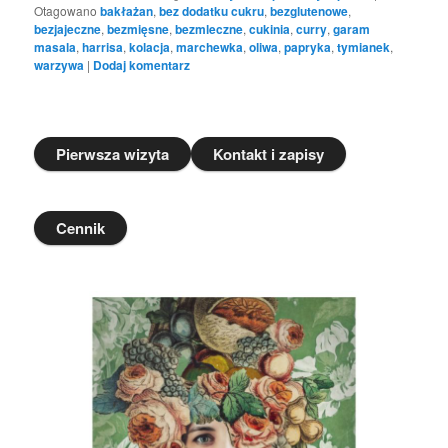
Otagowano
bakłażan
,
bez dodatku cukru
,
bezglutenowe
,
bezjajeczne
,
bezmięsne
,
bezmleczne
,
cukinia
,
curry
,
garam
masala
,
harrisa
,
kolacja
,
marchewka
,
oliwa
,
papryka
,
tymianek
,
warzywa
|
Dodaj komentarz
Pierwsza wizyta
Kontakt i zapisy
Cennik