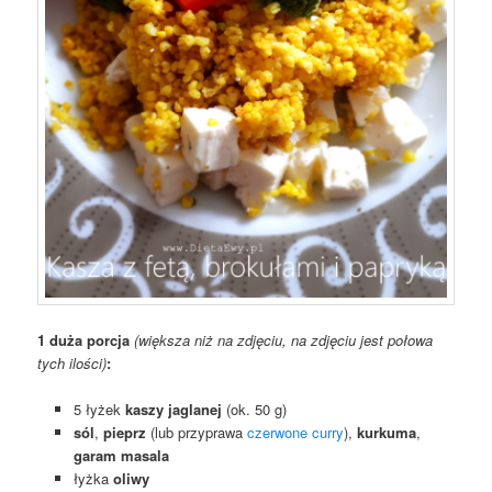
1 duża porcja
(większa niż na zdjęciu, na zdjęciu jest połowa
tych ilości)
:
5 łyżek
kaszy jaglanej
(ok. 50 g)
sól
,
pieprz
(lub przyprawa
czerwone curry
),
kurkuma
,
garam masala
łyżka
oliwy