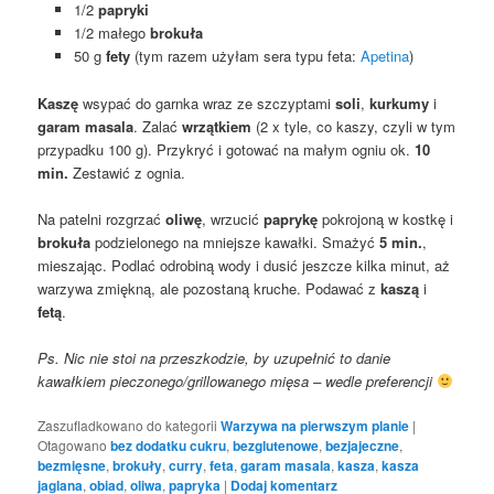
1/2
papryki
1/2 małego
brokuła
50 g
fety
(tym razem użyłam sera typu feta:
Apetina
)
Kaszę
wsypać do garnka wraz ze szczyptami
soli
,
kurkumy
i
garam masala
. Zalać
wrzątkiem
(2 x tyle, co kaszy, czyli w tym
przypadku 100 g). Przykryć i gotować na małym ogniu ok.
10
min.
Zestawić z ognia.
Na patelni rozgrzać
oliwę
, wrzucić
paprykę
pokrojoną w kostkę i
brokuła
podzielonego na mniejsze kawałki. Smażyć
5 min.
,
mieszając. Podlać odrobiną wody i dusić jeszcze kilka minut, aż
warzywa zmiękną, ale pozostaną kruche. Podawać z
kaszą
i
fetą
.
Ps. Nic nie stoi na przeszkodzie, by uzupełnić to danie
kawałkiem pieczonego/grillowanego mięsa – wedle preferencji
Zaszufladkowano do kategorii
Warzywa na pierwszym planie
|
Otagowano
bez dodatku cukru
,
bezglutenowe
,
bezjajeczne
,
bezmięsne
,
brokuły
,
curry
,
feta
,
garam masala
,
kasza
,
kasza
jaglana
,
obiad
,
oliwa
,
papryka
|
Dodaj komentarz