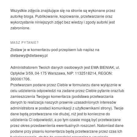
Wszystkie zdjęcia znajdujące się na stronie są wykonane przez
autorkę bloga. Publikowanie, kopiowanie, przetwarzanie oraz
wykorzystanie niniejszych zdjęć bez wiedzy i zgody autorki jest
zabronione.
MASZ PYTANIE?
Zostaw je w komentarzu pod przepisem lub napisz na
dietaewy@dietaewy.pl
Administratorem Twoich danych osobowych jest EWA BIENIAK, ul.
Optyków 3/59, 04-175 Warszawa, NIP: 1132518214, REGON:
360061706.
Przetwarzam podane przez Ciebie w formularzu dane wyłącznie w
celu udzielenia odpowiedzi na zadane przez Ciebie pytanie oraz/lub
zamieszczenia Twojego komentarza (podstawa przetwarzania
danych to realizacja naszych prawnie uzasadnionych interesów
administratora w postaci komunikacji z użytkownikami strony). Twoje
dane będą przetwarzane nie dłużej, niż jest to konieczne do
udzielenia Ci odpowiedzi, a po tym czasie mogą być przetwarzane
przez okres przedawnienia ewentualnych roszczeń. Natomiast dane
podane przy pisaniu komentarza będą przetwarzane przez czas ich
funkcjonowania, chyba że wcześniej poprosisz o usunięcie