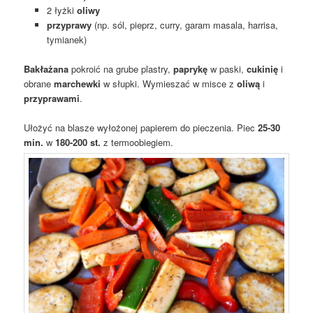
2 łyżki
oliwy
przyprawy
(np. sól, pieprz, curry, garam masala, harrisa,
tymianek)
Bakłażana
pokroić na grube plastry,
paprykę
w paski,
cukinię
i
obrane
marchewki
w słupki. Wymieszać w misce z
oliwą
i
przyprawami
.
Ułożyć na blasze wyłożonej papierem do pieczenia. Piec
25-30
min.
w
180-200 st.
z termoobiegiem.