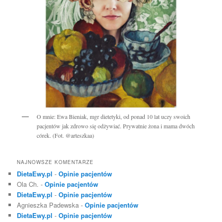
O mnie: Ewa Bieniak, mgr dietetyki, od ponad 10 lat uczy swoich
pacjentów jak zdrowo się odżywiać. Prywatnie żona i mama dwóch
córek. (Fot. @arteszkaa)
NAJNOWSZE KOMENTARZE
DietaEwy.pl
-
Opinie pacjentów
Ola Ch.
-
Opinie pacjentów
DietaEwy.pl
-
Opinie pacjentów
Agnieszka Padewska
-
Opinie pacjentów
DietaEwy.pl
-
Opinie pacjentów