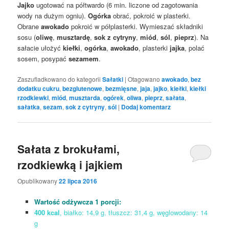
Jajko
ugotować na półtwardo (6 min. liczone od zagotowania
wody na dużym ogniu).
Ogórka
obrać, pokroić w plasterki.
Obrane
awokado
pokroić w półplasterki. Wymieszać składniki
sosu (
oliwę
,
musztardę
,
sok z cytryny
,
miód
,
sól
,
pieprz
). Na
sałacie ułożyć
kiełki
,
ogórka
,
awokado
, plasterki
jajka
, polać
sosem, posypać
sezamem
.
Zaszufladkowano do kategorii
Sałatki
|
Otagowano
awokado
,
bez
dodatku cukru
,
bezglutenowe
,
bezmięsne
,
jaja
,
jajko
,
kiełki
,
kiełki
rzodkiewki
,
miód
,
musztarda
,
ogórek
,
oliwa
,
pieprz
,
sałata
,
sałatka
,
sezam
,
sok z cytryny
,
sól
|
Dodaj komentarz
Sałata z brokułami,
rzodkiewką i jajkiem
Opublikowany
22 lipca 2016
Wartość odżywcza 1 porcji:
400 kcal
, białko: 14,9 g, tłuszcz: 31,4 g, węglowodany: 14
g