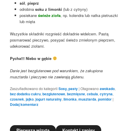
sól
,
pieprz
odrobina
soku z limonki
(lub z cytryny)
posiekane
świeże zioła
, np. kolendra lub natka pietruszki
lub mięta
Wszystkie składniki rozgnieść dokładnie widelcem. Pastą
posmarować pieczywo, posypać świeżo zmielonym pieprzem,
udekorować ziołami.
Pycha!!! Niebo w gębie
Danie jest bezglutenowe pod warunkiem, że zakupiona
musztarda i pieczywo nie zawierają glutenu.
Zaszufladkowano do kategorii
Sosy, pasty
|
Otagowano
awokado
,
bez dodatku cukru
,
bezglutenowe
,
bezmięsne
,
cebula
,
cytryna
,
czosnek
,
jajko
,
jogurt naturalny
,
limonka
,
musztarda
,
pomidor
|
Dodaj komentarz
Pierwsza wizyta
Kontakt i zapisy