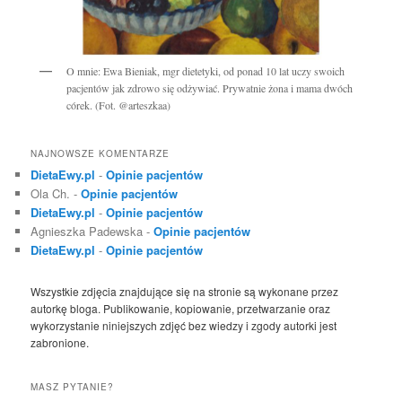
O mnie: Ewa Bieniak, mgr dietetyki, od ponad 10 lat uczy swoich
pacjentów jak zdrowo się odżywiać. Prywatnie żona i mama dwóch
córek. (Fot. @arteszkaa)
NAJNOWSZE KOMENTARZE
DietaEwy.pl
-
Opinie pacjentów
Ola Ch.
-
Opinie pacjentów
DietaEwy.pl
-
Opinie pacjentów
Agnieszka Padewska
-
Opinie pacjentów
DietaEwy.pl
-
Opinie pacjentów
Wszystkie zdjęcia znajdujące się na stronie są wykonane przez
autorkę bloga. Publikowanie, kopiowanie, przetwarzanie oraz
wykorzystanie niniejszych zdjęć bez wiedzy i zgody autorki jest
zabronione.
MASZ PYTANIE?