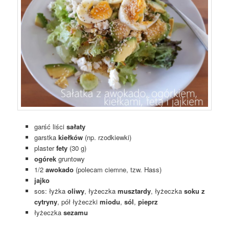
garść liści
sałaty
garstka
kiełków
(np. rzodkiewki)
plaster
fety
(30 g)
ogórek
gruntowy
1/2
awokado
(polecam ciemne, tzw. Hass)
jajko
sos: łyżka
oliwy
, łyżeczka
musztardy
, łyżeczka
soku z
cytryny
, pół łyżeczki
miodu
,
sól
,
pieprz
łyżeczka
sezamu