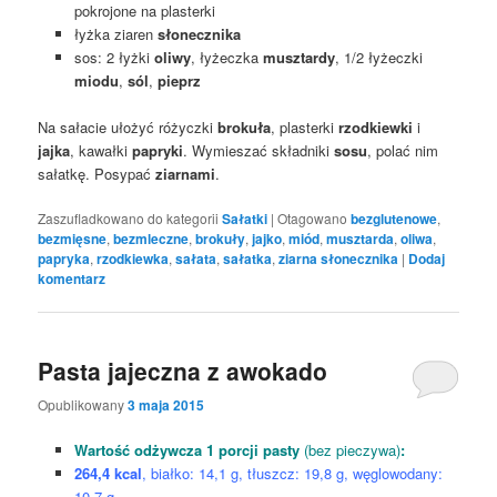
pokrojone na plasterki
łyżka ziaren
słonecznika
sos: 2 łyżki
oliwy
, łyżeczka
musztardy
, 1/2 łyżeczki
miodu
,
sól
,
pieprz
Na sałacie ułożyć różyczki
brokuła
, plasterki
rzodkiewki
i
jajka
, kawałki
papryki
. Wymieszać składniki
sosu
, polać nim
sałatkę. Posypać
ziarnami
.
Zaszufladkowano do kategorii
Sałatki
|
Otagowano
bezglutenowe
,
bezmięsne
,
bezmleczne
,
brokuły
,
jajko
,
miód
,
musztarda
,
oliwa
,
papryka
,
rzodkiewka
,
sałata
,
sałatka
,
ziarna słonecznika
|
Dodaj
komentarz
Pasta jajeczna z awokado
Opublikowany
3 maja 2015
Wartość odżywcza 1 porcji pasty
(bez pieczywa)
:
264,4 kcal
, białko: 14,1 g, tłuszcz: 19,8 g, węglowodany:
10,7 g