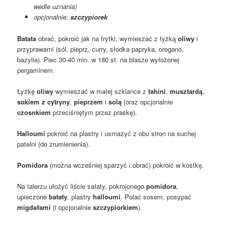
wedle uznania)
opcjonalnie:
szczypiorek
Batata
obrać, pokroić jak na frytki, wymieszać z łyżką
oliwy
i
przyprawami (sól, pieprz, curry, słodka papryka, oregano,
bazylia). Piec 30-40 min. w 180 st. na blasze wyłożonej
pergaminem.
Łyżkę
oliwy
wymieszać w małej szklance z
tahini
,
musztardą
,
sokiem z cytryny
,
pieprzem
i
solą
(oraz opcjonalnie
czosnkiem
przeciśniętym przez praskę).
Halloumi
pokroić na plastry i usmażyć z obu stron na suchej
patelni (do zrumienienia).
Pomidora
(można wcześniej sparzyć i obrać) pokroić w kostkę.
Na talerzu ułożyć liście sałaty, pokrojonego
pomidora
,
upieczone
bataty
, plastry
halloumi
. Polać sosem, posypać
migdałami
(i opcjonalnie
szczypiorkiem
).