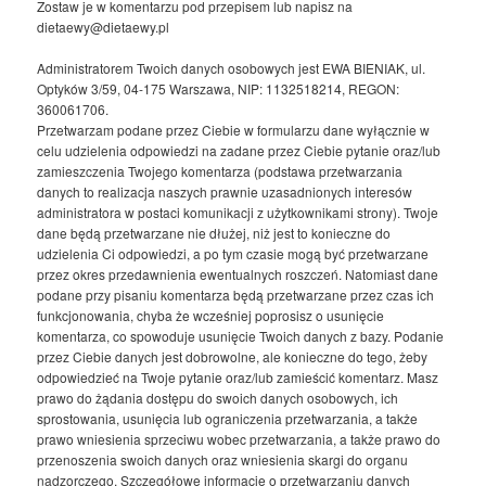
Zostaw je w komentarzu pod przepisem lub napisz na
dietaewy@dietaewy.pl
Administratorem Twoich danych osobowych jest EWA BIENIAK, ul.
Optyków 3/59, 04-175 Warszawa, NIP: 1132518214, REGON:
360061706.
Przetwarzam podane przez Ciebie w formularzu dane wyłącznie w
celu udzielenia odpowiedzi na zadane przez Ciebie pytanie oraz/lub
zamieszczenia Twojego komentarza (podstawa przetwarzania
danych to realizacja naszych prawnie uzasadnionych interesów
administratora w postaci komunikacji z użytkownikami strony). Twoje
dane będą przetwarzane nie dłużej, niż jest to konieczne do
udzielenia Ci odpowiedzi, a po tym czasie mogą być przetwarzane
przez okres przedawnienia ewentualnych roszczeń. Natomiast dane
podane przy pisaniu komentarza będą przetwarzane przez czas ich
funkcjonowania, chyba że wcześniej poprosisz o usunięcie
komentarza, co spowoduje usunięcie Twoich danych z bazy. Podanie
przez Ciebie danych jest dobrowolne, ale konieczne do tego, żeby
odpowiedzieć na Twoje pytanie oraz/lub zamieścić komentarz. Masz
prawo do żądania dostępu do swoich danych osobowych, ich
sprostowania, usunięcia lub ograniczenia przetwarzania, a także
prawo wniesienia sprzeciwu wobec przetwarzania, a także prawo do
przenoszenia swoich danych oraz wniesienia skargi do organu
nadzorczego. Szczegółowe informacje o przetwarzaniu danych