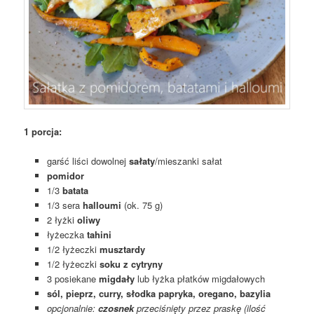
1 porcja:
garść liści dowolnej
sałaty
/mieszanki sałat
pomidor
1/3
batata
1/3 sera
halloumi
(ok. 75 g)
2 łyżki
oliwy
łyżeczka
tahini
1/2 łyżeczki
musztardy
1/2 łyżeczki
soku z cytryny
3 posiekane
migdały
lub łyżka płatków migdałowych
sól, pieprz, curry, słodka papryka, oregano, bazylia
opcjonalnie:
czosnek
przeciśnięty przez praskę (ilość