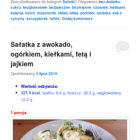
Zaszufladkowano do kategorii
Sałatki
|
Otagowano
bez dodatku
cukru
,
bezglutenowe
,
bezjajeczne
,
bezmięsne
,
czosnek
,
halloumi
,
kolacja
,
lunch
,
musztarda
,
obiad
,
oliwa
,
pomidor
,
sałatka
,
sok z
cytryny
,
szczypiorek
,
tahini
|
Dodaj komentarz
Sałatka z awokado,
ogórkiem, kiełkami, fetą i
jajkiem
Opublikowany
3 lipca 2019
Wartość odżywcza:
327,4 kcal
, białko: 8,6 g, tłuszcz: 28,5 g, węglowodany:
12,2 g
1 porcja: