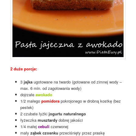
2 duże porcje:
3
jajka
ugotowane na twardo (gotowane od zimnej wody –
max. 6 min. od zagotowania wody)
dojrzałe
awokado
1/2 małego
pomidora
pokrojonego w drobną kostkę (bez
pestek)
2 czubate łyżki
jogurtu naturalnego
łyżeczka
musztardy
dobrej jakości
1/4 małej
cebuli
czerwonej
mały
ząbek czosnku
przeciśnięty przez praskę