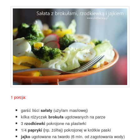
1 porcja:
garść liści
sałaty
(użyłam masłowej)
kilka różyczek
brokuła
ugotowanych na parze
3
rzodkiewki
pokrojone na plasterki
1/4
papryki (
np. żółtej) pokrojonej w krótkie paski
jajko
ugotowane na twardo (6 min. od zagotowania wody)