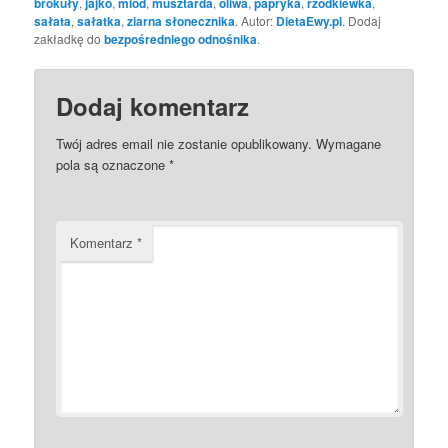
brokuły
,
jajko
,
miód
,
musztarda
,
oliwa
,
papryka
,
rzodkiewka
,
sałata
,
sałatka
,
ziarna słonecznika
. Autor:
DietaEwy.pl
. Dodaj
zakładkę do
bezpośredniego odnośnika
.
Dodaj komentarz
Twój adres email nie zostanie opublikowany.
Wymagane
pola są oznaczone
*
Komentarz
*