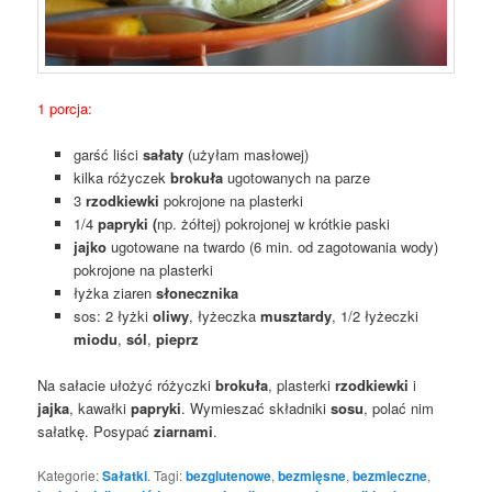
1 porcja:
garść liści
sałaty
(użyłam masłowej)
kilka różyczek
brokuła
ugotowanych na parze
3
rzodkiewki
pokrojone na plasterki
1/4
papryki (
np. żółtej) pokrojonej w krótkie paski
jajko
ugotowane na twardo (6 min. od zagotowania wody)
pokrojone na plasterki
łyżka ziaren
słonecznika
sos: 2 łyżki
oliwy
, łyżeczka
musztardy
, 1/2 łyżeczki
miodu
,
sól
,
pieprz
Na sałacie ułożyć różyczki
brokuła
, plasterki
rzodkiewki
i
jajka
, kawałki
papryki
. Wymieszać składniki
sosu
, polać nim
sałatkę. Posypać
ziarnami
.
Kategorie:
Sałatki
. Tagi:
bezglutenowe
,
bezmięsne
,
bezmleczne
,