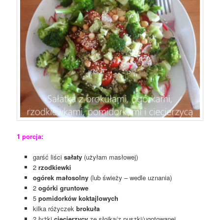
1 porcja:
garść liści
sałaty
(użyłam masłowej)
2
rzodkiewki
ogórek małosolny
(lub świeży – wedle uznania)
2
ogórki gruntowe
5
pomidorków koktajlowych
kilka różyczek
brokuła
2 łyżki
ciecierzycy
ze słoika/z puszki/ugotowanej