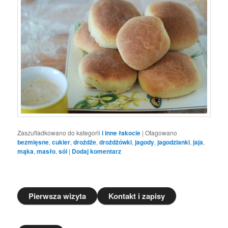
Zaszufladkowano do kategorii
i inne łakocie
|
Otagowano
bezmięsne
,
cukier
,
drożdże
,
drożdżówki
,
jagody
,
jagodzianki
,
jaja
,
mąka
,
masło
,
sól
|
Dodaj komentarz
Pierwsza wizyta
Kontakt i zapisy