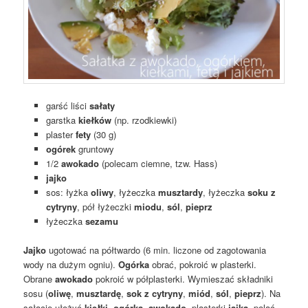
garść liści
sałaty
garstka
kiełków
(np. rzodkiewki)
plaster
fety
(30 g)
ogórek
gruntowy
1/2
awokado
(polecam ciemne, tzw. Hass)
jajko
sos: łyżka
oliwy
, łyżeczka
musztardy
, łyżeczka
soku z
cytryny
, pół łyżeczki
miodu
,
sól
,
pieprz
łyżeczka
sezamu
Jajko
ugotować na półtwardo (6 min. liczone od zagotowania
wody na dużym ogniu).
Ogórka
obrać, pokroić w plasterki.
Obrane
awokado
pokroić w półplasterki. Wymieszać składniki
sosu (
oliwę
,
musztardę
,
sok z cytryny
,
miód
,
sól
,
pieprz
). Na
sałacie ułożyć
kiełki
,
ogórka
,
awokado
, plasterki
jajka
, polać