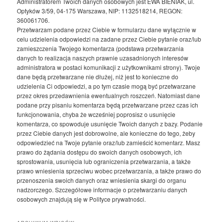
Administratorem Twoich danych osobowych jest EWA BIENIAK, ul.
Optyków 3/59, 04-175 Warszawa, NIP: 1132518214, REGON:
360061706.
Przetwarzam podane przez Ciebie w formularzu dane wyłącznie w
celu udzielenia odpowiedzi na zadane przez Ciebie pytanie oraz/lub
zamieszczenia Twojego komentarza (podstawa przetwarzania
danych to realizacja naszych prawnie uzasadnionych interesów
administratora w postaci komunikacji z użytkownikami strony). Twoje
dane będą przetwarzane nie dłużej, niż jest to konieczne do
udzielenia Ci odpowiedzi, a po tym czasie mogą być przetwarzane
przez okres przedawnienia ewentualnych roszczeń. Natomiast dane
podane przy pisaniu komentarza będą przetwarzane przez czas ich
funkcjonowania, chyba że wcześniej poprosisz o usunięcie
komentarza, co spowoduje usunięcie Twoich danych z bazy. Podanie
przez Ciebie danych jest dobrowolne, ale konieczne do tego, żeby
odpowiedzieć na Twoje pytanie oraz/lub zamieścić komentarz. Masz
prawo do żądania dostępu do swoich danych osobowych, ich
sprostowania, usunięcia lub ograniczenia przetwarzania, a także
prawo wniesienia sprzeciwu wobec przetwarzania, a także prawo do
przenoszenia swoich danych oraz wniesienia skargi do organu
nadzorczego. Szczegółowe informacje o przetwarzaniu danych
osobowych znajdują się w Polityce prywatności.