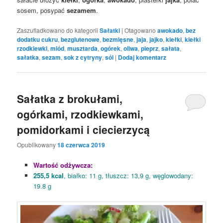
sosem, posypać
sezamem
.
Zaszufladkowano do kategorii
Sałatki
|
Otagowano
awokado
,
bez
dodatku cukru
,
bezglutenowe
,
bezmięsne
,
jaja
,
jajko
,
kiełki
,
kiełki
rzodkiewki
,
miód
,
musztarda
,
ogórek
,
oliwa
,
pieprz
,
sałata
,
sałatka
,
sezam
,
sok z cytryny
,
sól
|
Dodaj komentarz
Sałatka z brokułami,
ogórkami, rzodkiewkami,
pomidorkami i ciecierzycą
Opublikowany
18 czerwca 2019
Wartość odżywcza:
255,5 kcal
, białko: 11 g, tłuszcz: 13,9 g, węglowodany:
19.8 g