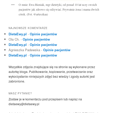
O mnie: Ewa Bieniak, mgr dietetyki, od ponad 10 lat uczy swoich
pacjentów jak zdrowo się odżywiać. Prywatnie żona i mama dwóch
córek. (Fot. @arteszkaa)
NAJNOWSZE KOMENTARZE
DietaEwy.pl
-
Opinie pacjentów
Ola Ch.
-
Opinie pacjentów
DietaEwy.pl
-
Opinie pacjentów
Agnieszka Padewska
-
Opinie pacjentów
DietaEwy.pl
-
Opinie pacjentów
Wszystkie zdjęcia znajdujące się na stronie są wykonane przez
autorkę bloga. Publikowanie, kopiowanie, przetwarzanie oraz
wykorzystanie niniejszych zdjęć bez wiedzy i zgody autorki jest
zabronione.
MASZ PYTANIE?
Zostaw je w komentarzu pod przepisem lub napisz na
dietaewy@dietaewy.pl