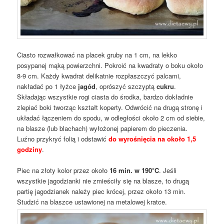
Ciasto rozwałkować na placek gruby na 1 cm, na lekko
posypanej mąką powierzchni. Pokroić na kwadraty o boku około
8-9 cm. Każdy kwadrat delikatnie rozpłaszczyć palcami,
nakładać po 1 łyżce
jagód
, oprószyć szczyptą
cukru
.
Składając wszystkie rogi ciasta do środka, bardzo dokładnie
zlepiać boki tworząc kształt koperty. Odwrócić na drugą stronę i
układać łączeniem do spodu, w odległości około 2 cm od siebie,
na blasze (lub blachach) wyłożonej papierem do pieczenia.
Luźno przykryć folią i odstawić
do wyrośnięcia na około 1,5
godziny
.
Piec na złoty kolor przez około
16 min. w 190°C
. Jeśli
wszystkie jagodzianki nie zmieściły się na blasze, to drugą
partię jagodzianek należy piec krócej, przez około 13 min.
Studzić na blaszce ustawionej na metalowej kratce.