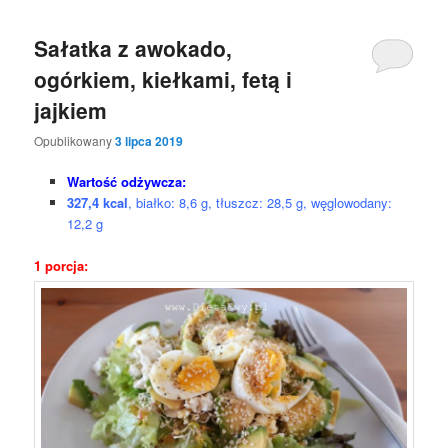
Sałatka z awokado,
ogórkiem, kiełkami, fetą i
jajkiem
Opublikowany
3 lipca 2019
Wartość odżywcza:
327,4 kcal
, białko: 8,6 g, tłuszcz: 28,5 g, węglowodany:
12,2 g
1 porcja: