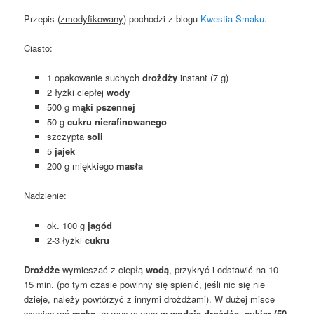
Przepis (
zmodyfikowany
) pochodzi z blogu
Kwestia Smaku
.
Ciasto:
1 opakowanie suchych
drożdży
instant (7 g)
2 łyżki ciepłej
wody
500 g
mąki pszennej
50 g
cukru nierafinowanego
szczypta
soli
5
jajek
200 g miękkiego
masła
Nadzienie:
ok. 100 g
jagód
2-3 łyżki
cukru
Drożdże
wymieszać z ciepłą
wodą
, przykryć i odstawić na 10-
15 min. (po tym czasie powinny się spienić, jeśli nic się nie
dzieje, należy powtórzyć z innymi drożdżami). W dużej misce
wymieszać
mąkę
, rozpuszczone
w wodzie drożdże
,
cukier (50