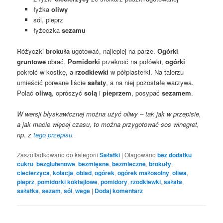
łyżka
oliwy
sól, pieprz
łyżeczka
sezamu
Różyczki
brokuła
ugotować, najlepiej na parze.
Ogórki
gruntowe
obrać.
Pomidorki
przekroić na połówki,
ogórki
pokroić w kostkę, a
rzodkiewki
w półplasterki. Na talerzu
umieścić porwane liście
sałaty
, a na niej pozostałe warzywa.
Polać
oliwą
, oprószyć
solą
i
pieprzem
, posypać
sezamem
.
W wersji błyskawicznej można użyć oliwy – tak jak w przepisie,
a jak macie więcej czasu, to można przygotować sos winegret,
np. z
tego przepisu
.
Zaszufladkowano do kategorii
Sałatki
|
Otagowano
bez dodatku
cukru
,
bezglutenowe
,
bezmięsne
,
bezmleczne
,
brokuły
,
ciecierzyca
,
kolacja
,
obiad
,
ogórek
,
ogórek małosolny
,
oliwa
,
pieprz
,
pomidorki koktajlowe
,
pomidory
,
rzodkiewki
,
sałata
,
sałatka
,
sezam
,
sól
,
wege
|
Dodaj komentarz