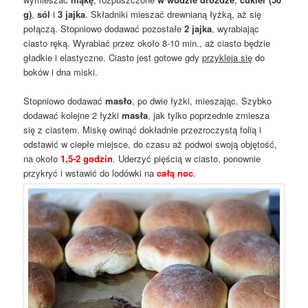
g)
,
sól
i
3 jajka
. Składniki mieszać drewnianą łyżką, aż się
połączą. Stopniowo dodawać pozostałe
2 jajka
, wyrabiając
ciasto ręką. Wyrabiać przez około 8-10 min., aż ciasto będzie
gładkie i elastyczne. Ciasto jest gotowe gdy
przykleja się
do
boków i dna miski.
Stopniowo dodawać
masło
, po dwie łyżki, mieszając. Szybko
dodawać kolejne 2 łyżki
masła
, jak tylko poprzednie zmiesza
się z ciastem. Miskę owinąć dokładnie przezroczystą folią i
odstawić w ciepłe miejsce, do czasu aż podwoi swoją objętość,
na około
1,5-2 godzin
. Uderzyć pięścią w ciasto, ponownie
przykryć i wstawić do lodówki na
całą noc
.