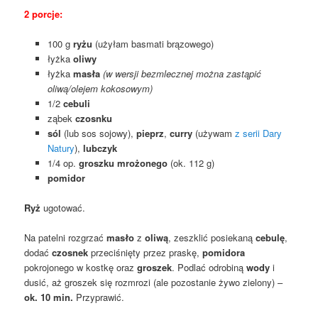
2 porcje:
100 g
ryżu
(użyłam basmati brązowego)
łyżka
oliwy
łyżka
masła
(w wersji bezmlecznej można zastąpić
oliwą/olejem kokosowym)
1/2
cebuli
ząbek
czosnku
sól
(lub sos sojowy),
pieprz
,
curry
(używam
z serii Dary
Natury
),
lubczyk
1/4 op.
groszku mrożonego
(ok. 112 g)
pomidor
Ryż
ugotować.
Na patelni rozgrzać
masło
z
oliwą
, zeszklić posiekaną
cebulę
,
dodać
czosnek
przeciśnięty przez praskę,
pomidora
pokrojonego w kostkę oraz
groszek
. Podlać odrobiną
wody
i
dusić, aż groszek się rozmrozi (ale pozostanie żywo zielony) –
ok. 10 min.
Przyprawić.