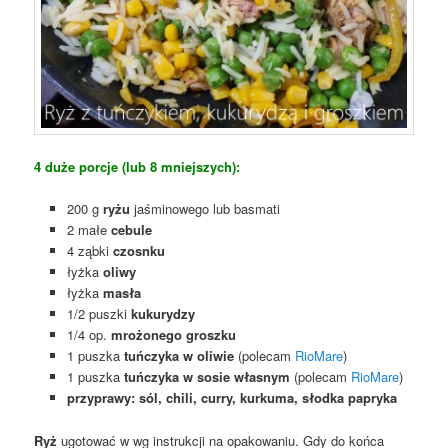
4 duże porcje (lub 8 mniejszych):
200 g
ryżu
jaśminowego lub basmati
2 małe
cebule
4 ząbki
czosnku
łyżka
oliwy
łyżka
masła
1/2 puszki
kukurydzy
1/4 op.
mrożonego groszku
1 puszka
tuńczyka w oliwie
(polecam
RioMare
)
1 puszka
tuńczyka w sosie własnym
(polecam
RioMare
)
przyprawy: sól, chili, curry, kurkuma, słodka papryka
Ryż
ugotować w wg instrukcji na opakowaniu. Gdy do końca