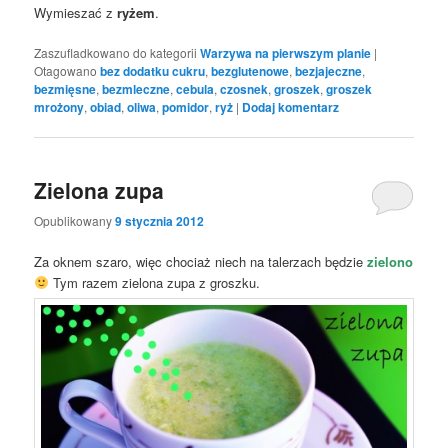
Wymieszać z
ryżem
.
Zaszufladkowano do kategorii
Warzywa na pierwszym planie
|
Otagowano
bez dodatku cukru
,
bezglutenowe
,
bezjajeczne
,
bezmięsne
,
bezmleczne
,
cebula
,
czosnek
,
groszek
,
groszek
mrożony
,
obiad
,
oliwa
,
pomidor
,
ryż
|
Dodaj komentarz
Zielona zupa
Opublikowany
9 stycznia 2012
Za oknem szaro, więc chociaż niech na talerzach będzie
zielono
Tym razem zielona zupa z groszku.