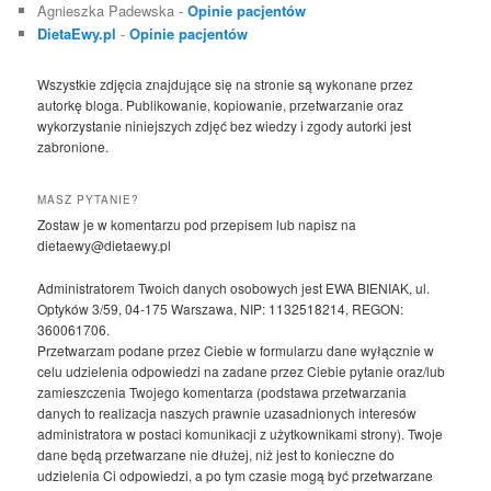
Agnieszka Padewska
-
Opinie pacjentów
DietaEwy.pl
-
Opinie pacjentów
Wszystkie zdjęcia znajdujące się na stronie są wykonane przez
autorkę bloga. Publikowanie, kopiowanie, przetwarzanie oraz
wykorzystanie niniejszych zdjęć bez wiedzy i zgody autorki jest
zabronione.
MASZ PYTANIE?
Zostaw je w komentarzu pod przepisem lub napisz na
dietaewy@dietaewy.pl
Administratorem Twoich danych osobowych jest EWA BIENIAK, ul.
Optyków 3/59, 04-175 Warszawa, NIP: 1132518214, REGON:
360061706.
Przetwarzam podane przez Ciebie w formularzu dane wyłącznie w
celu udzielenia odpowiedzi na zadane przez Ciebie pytanie oraz/lub
zamieszczenia Twojego komentarza (podstawa przetwarzania
danych to realizacja naszych prawnie uzasadnionych interesów
administratora w postaci komunikacji z użytkownikami strony). Twoje
dane będą przetwarzane nie dłużej, niż jest to konieczne do
udzielenia Ci odpowiedzi, a po tym czasie mogą być przetwarzane