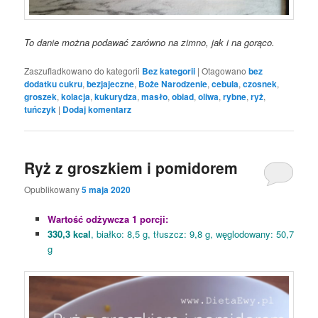
To danie można podawać zarówno na zimno, jak i na gorąco.
Zaszufladkowano do kategorii
Bez kategorii
|
Otagowano
bez
dodatku cukru
,
bezjajeczne
,
Boże Narodzenie
,
cebula
,
czosnek
,
groszek
,
kolacja
,
kukurydza
,
masło
,
obiad
,
oliwa
,
rybne
,
ryż
,
tuńczyk
|
Dodaj komentarz
Ryż z groszkiem i pomidorem
Opublikowany
5 maja 2020
Wartość odżywcza 1 porcji:
330,3 kcal
, białko: 8,5 g, tłuszcz: 9,8 g, węglodowany: 50,7
g