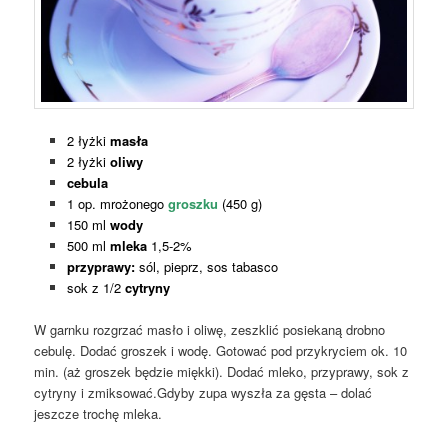
2 łyżki
masła
2 łyżki
oliwy
cebula
1 op. mrożonego
groszku
(450 g)
150 ml
wody
500 ml
mleka
1,5-2%
przyprawy:
sól, pieprz, sos tabasco
sok z 1/2
cytryny
W garnku rozgrzać masło i oliwę, zeszklić posiekaną drobno
cebulę. Dodać groszek i wodę. Gotować pod przykryciem ok. 10
min. (aż groszek będzie miękki). Dodać mleko, przyprawy, sok z
cytryny i zmiksować.Gdyby zupa wyszła za gęsta – dolać
jeszcze trochę mleka.