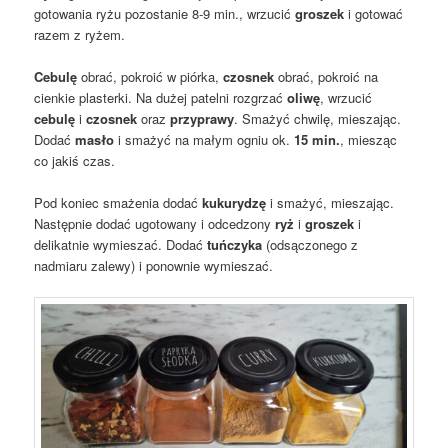
gotowania ryżu pozostanie 8-9 min., wrzucić
groszek
i gotować
razem z ryżem.
Cebulę
obrać, pokroić w piórka,
czosnek
obrać, pokroić na
cienkie plasterki. Na dużej patelni rozgrzać
oliwę
, wrzucić
cebulę
i
czosnek
oraz
przyprawy
. Smażyć chwilę, mieszając.
Dodać
masło
i smażyć na małym ogniu ok.
15 min.
, miesząc
co jakiś czas.
Pod koniec smażenia dodać
kukurydzę
i smażyć, mieszając.
Następnie dodać ugotowany i odcedzony
ryż
i
groszek
i
delikatnie wymieszać. Dodać
tuńczyka
(odsączonego z
nadmiaru zalewy) i ponownie wymieszać.