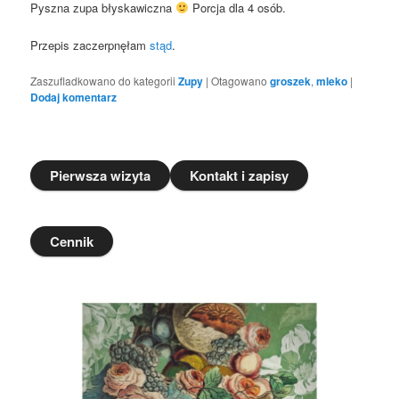
Pyszna zupa błyskawiczna
Porcja dla 4 osób.
Przepis zaczerpnęłam
stąd
.
Zaszufladkowano do kategorii
Zupy
|
Otagowano
groszek
,
mleko
|
Dodaj komentarz
Pierwsza wizyta
Kontakt i zapisy
Cennik