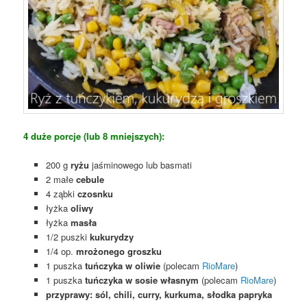
4 duże porcje (lub 8 mniejszych):
200 g
ryżu
jaśminowego lub basmati
2 małe
cebule
4 ząbki
czosnku
łyżka
oliwy
łyżka
masła
1/2 puszki
kukurydzy
1/4 op.
mrożonego groszku
1 puszka
tuńczyka w oliwie
(polecam
RioMare
)
1 puszka
tuńczyka w sosie własnym
(polecam
RioMare
)
przyprawy: sól, chili, curry, kurkuma, słodka papryka