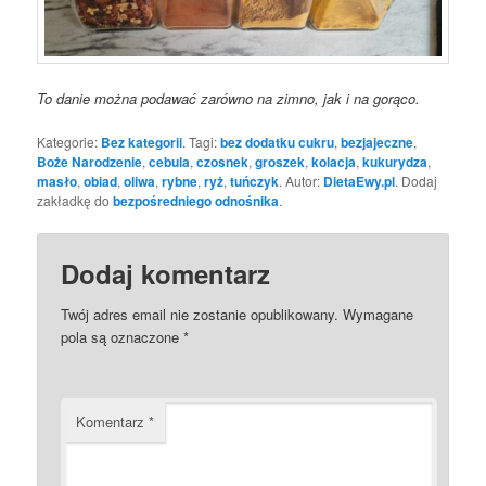
To danie można podawać zarówno na zimno, jak i na gorąco.
Kategorie:
Bez kategorii
. Tagi:
bez dodatku cukru
,
bezjajeczne
,
Boże Narodzenie
,
cebula
,
czosnek
,
groszek
,
kolacja
,
kukurydza
,
masło
,
obiad
,
oliwa
,
rybne
,
ryż
,
tuńczyk
. Autor:
DietaEwy.pl
. Dodaj
zakładkę do
bezpośredniego odnośnika
.
Dodaj komentarz
Twój adres email nie zostanie opublikowany.
Wymagane
pola są oznaczone
*
Komentarz
*