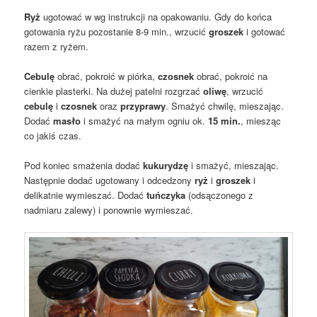
Ryż
ugotować w wg instrukcji na opakowaniu. Gdy do końca
gotowania ryżu pozostanie 8-9 min., wrzucić
groszek
i gotować
razem z ryżem.
Cebulę
obrać, pokroić w piórka,
czosnek
obrać, pokroić na
cienkie plasterki. Na dużej patelni rozgrzać
oliwę
, wrzucić
cebulę
i
czosnek
oraz
przyprawy
. Smażyć chwilę, mieszając.
Dodać
masło
i smażyć na małym ogniu ok.
15 min.
, miesząc
co jakiś czas.
Pod koniec smażenia dodać
kukurydzę
i smażyć, mieszając.
Następnie dodać ugotowany i odcedzony
ryż
i
groszek
i
delikatnie wymieszać. Dodać
tuńczyka
(odsączonego z
nadmiaru zalewy) i ponownie wymieszać.