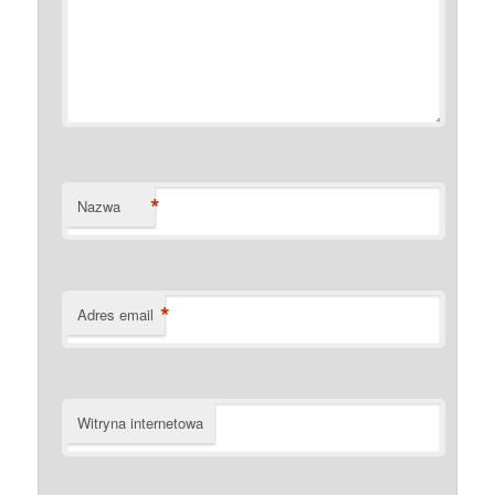
*
Nazwa
*
Adres email
Witryna internetowa