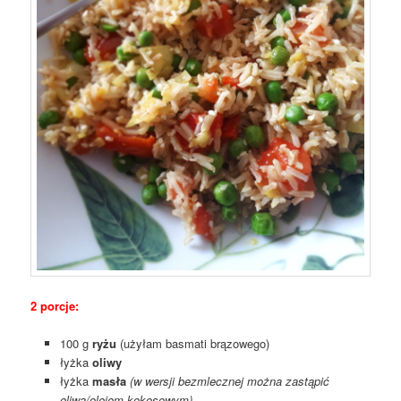
2 porcje:
100 g
ryżu
(użyłam basmati brązowego)
łyżka
oliwy
łyżka
masła
(w wersji bezmlecznej można zastąpić
oliwą/olejem kokosowym)