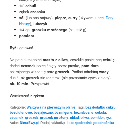
1/2
cebuli
ząbek
czosnku
sól
(lub sos sojowy),
pieprz
,
curry
(używam
z serii Dary
Natury
),
lubczyk
1/4 op.
groszku mrożonego
(ok. 112 g)
pomidor
Ryż
ugotować.
Na patelni rozgrzać
masło
z
oliwą
, zeszklić posiekaną
cebulę
,
dodać
czosnek
przeciśnięty przez praskę,
pomidora
pokrojonego w kostkę oraz
groszek
. Podlać odrobiną
wody
i
dusić, aż groszek się rozmrozi (ale pozostanie żywo zielony) –
ok. 10 min.
Przyprawić.
Wymieszać z
ryżem
.
Kategorie:
Warzywa na pierwszym planie
. Tagi:
bez dodatku cukru
,
bezglutenowe
,
bezjajeczne
,
bezmięsne
,
bezmleczne
,
cebula
,
czosnek
,
groszek
,
groszek mrożony
,
obiad
,
oliwa
,
pomidor
,
ryż
.
Autor:
DietaEwy.pl
. Dodaj zakładkę do
bezpośredniego odnośnika
.