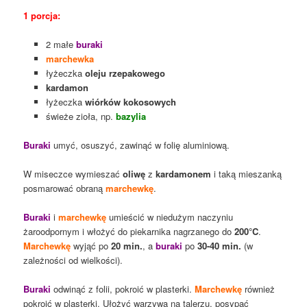
1 porcja:
2 małe
buraki
marchewka
łyżeczka
oleju rzepakowego
kardamon
łyżeczka
wiórków kokosowych
świeże zioła, np.
bazylia
Buraki
umyć, osuszyć, zawinąć w folię aluminiową.
W miseczce wymieszać
oliwę
z
kardamonem
i taką mieszanką
posmarować obraną
marchewkę
.
Buraki
i
marchewkę
umieścić w niedużym naczyniu
żaroodpornym i włożyć do piekarnika nagrzanego do
200°C
.
Marchewkę
wyjąć po
20 min.
, a
buraki
po
30-40 min.
(w
zależności od wielkości).
Buraki
odwinąć z folii, pokroić w plasterki.
Marchewkę
również
pokroić w plasterki. Ułożyć warzywa na talerzu, posypać