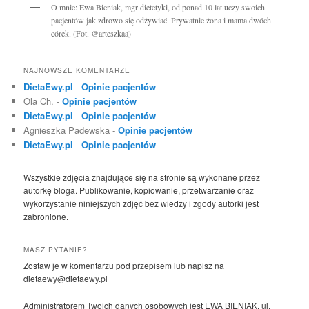
O mnie: Ewa Bieniak, mgr dietetyki, od ponad 10 lat uczy swoich
pacjentów jak zdrowo się odżywiać. Prywatnie żona i mama dwóch
córek. (Fot. @arteszkaa)
NAJNOWSZE KOMENTARZE
DietaEwy.pl
-
Opinie pacjentów
Ola Ch.
-
Opinie pacjentów
DietaEwy.pl
-
Opinie pacjentów
Agnieszka Padewska
-
Opinie pacjentów
DietaEwy.pl
-
Opinie pacjentów
Wszystkie zdjęcia znajdujące się na stronie są wykonane przez
autorkę bloga. Publikowanie, kopiowanie, przetwarzanie oraz
wykorzystanie niniejszych zdjęć bez wiedzy i zgody autorki jest
zabronione.
MASZ PYTANIE?
Zostaw je w komentarzu pod przepisem lub napisz na
dietaewy@dietaewy.pl
Administratorem Twoich danych osobowych jest EWA BIENIAK, ul.