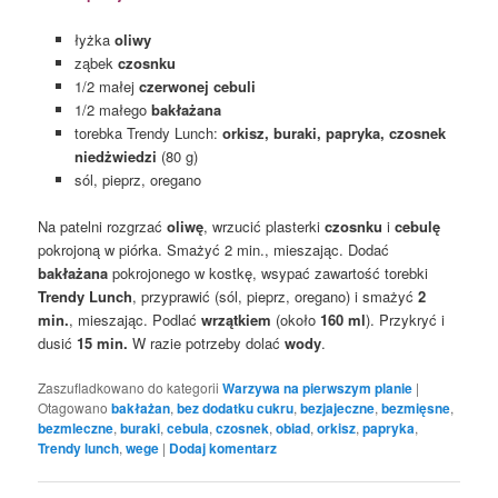
łyżka
oliwy
ząbek
czosnku
1/2 małej
czerwonej
cebuli
1/2 małego
bakłażana
torebka Trendy Lunch:
orkisz, buraki, papryka, czosnek
niedżwiedzi
(80 g)
sól, pieprz, oregano
Na patelni rozgrzać
oliwę
, wrzucić plasterki
czosnku
i
cebulę
pokrojoną w piórka. Smażyć 2 min., mieszając. Dodać
bakłażana
pokrojonego w kostkę, wsypać zawartość torebki
Trendy Lunch
, przyprawić (sól, pieprz, oregano) i smażyć
2
min.
, mieszając. Podlać
wrzątkiem
(około
160 ml
). Przykryć i
dusić
15 min.
W razie potrzeby dolać
wody
.
Zaszufladkowano do kategorii
Warzywa na pierwszym planie
|
Otagowano
bakłażan
,
bez dodatku cukru
,
bezjajeczne
,
bezmięsne
,
bezmleczne
,
buraki
,
cebula
,
czosnek
,
obiad
,
orkisz
,
papryka
,
Trendy lunch
,
wege
|
Dodaj komentarz