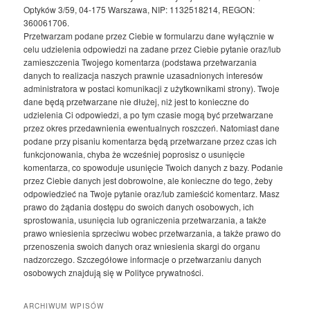
Optyków 3/59, 04-175 Warszawa, NIP: 1132518214, REGON:
360061706.
Przetwarzam podane przez Ciebie w formularzu dane wyłącznie w
celu udzielenia odpowiedzi na zadane przez Ciebie pytanie oraz/lub
zamieszczenia Twojego komentarza (podstawa przetwarzania
danych to realizacja naszych prawnie uzasadnionych interesów
administratora w postaci komunikacji z użytkownikami strony). Twoje
dane będą przetwarzane nie dłużej, niż jest to konieczne do
udzielenia Ci odpowiedzi, a po tym czasie mogą być przetwarzane
przez okres przedawnienia ewentualnych roszczeń. Natomiast dane
podane przy pisaniu komentarza będą przetwarzane przez czas ich
funkcjonowania, chyba że wcześniej poprosisz o usunięcie
komentarza, co spowoduje usunięcie Twoich danych z bazy. Podanie
przez Ciebie danych jest dobrowolne, ale konieczne do tego, żeby
odpowiedzieć na Twoje pytanie oraz/lub zamieścić komentarz. Masz
prawo do żądania dostępu do swoich danych osobowych, ich
sprostowania, usunięcia lub ograniczenia przetwarzania, a także
prawo wniesienia sprzeciwu wobec przetwarzania, a także prawo do
przenoszenia swoich danych oraz wniesienia skargi do organu
nadzorczego. Szczegółowe informacje o przetwarzaniu danych
osobowych znajdują się w Polityce prywatności.
ARCHIWUM WPISÓW