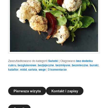
Zaszufladkowano do kategorii
Sałatki
|
Otagowano
bez dodatku
cukru
,
bezglutenowe
,
bezjajeczne
,
bezmięsne
,
bezmleczne
,
buraki
,
kalafior
,
miód
,
sałata
,
wege
|
3
komentarze
Pierwsza wizyta
Kontakt i zapisy