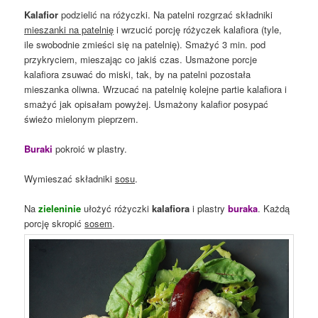
Kalafior
podzielić na różyczki. Na patelni rozgrzać składniki
mieszanki na patelnię
i wrzucić porcję różyczek kalafiora (tyle,
ile swobodnie zmieści się na patelnię). Smażyć 3 min. pod
przykryciem, mieszając co jakiś czas. Usmażone porcje
kalafiora zsuwać do miski, tak, by na patelni pozostała
mieszanka oliwna. Wrzucać na patelnię kolejne partie kalafiora i
smażyć jak opisałam powyżej. Usmażony kalafior posypać
świeżo mielonym pieprzem.
Buraki
pokroić w plastry.
Wymieszać składniki
sosu
.
Na
zieleninie
ułożyć różyczki
kalafiora
i plastry
buraka
. Każdą
porcję skropić
sosem
.