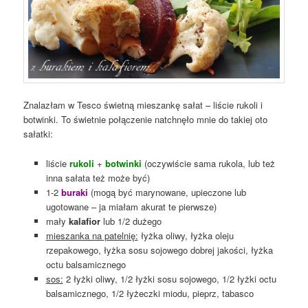
Znalazłam w Tesco świetną mieszankę sałat – liście rukoli i
botwinki. To świetnie połączenie natchnęło mnie do takiej oto
sałatki:
liście
rukoli
+
botwinki
(oczywiście sama rukola, lub też
inna sałata też może być)
1-2
buraki
(mogą być marynowane, upieczone lub
ugotowane – ja miałam akurat te pierwsze)
mały
kalafior
lub 1/2 dużego
mieszanka na patelnię:
łyżka oliwy, łyżka oleju
rzepakowego, łyżka sosu sojowego dobrej jakości, łyżka
octu balsamicznego
sos:
2 łyżki oliwy, 1/2 łyżki sosu sojowego, 1/2 łyżki octu
balsamicznego, 1/2 łyżeczki miodu, pieprz, tabasco