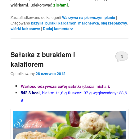
wiórkami
, udekorować
ziołami
.
Zaszufladkowano do kategorii
Warzywa na pierwszym planie
|
Otagowano
bazylia
,
buraki
,
kardamon
,
marchewka
,
olej rzepakowy
,
wiórki kokosowe
|
Dodaj komentarz
Sałatka z burakiem i
3
kalafiorem
Opublikowany
26 czerwca 2012
Wartość odżywcza całej sałatki
(duuża micha!)
:
542,3 kcal
,
białko: 11,8 g tłuszcz: 37 g węglowodany: 33,6
g