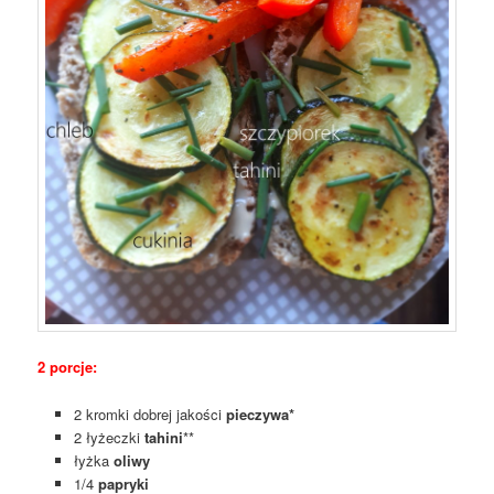
2 porcje:
2 kromki dobrej jakości
pieczywa*
2 łyżeczki
tahini
**
łyżka
oliwy
1/4
papryki