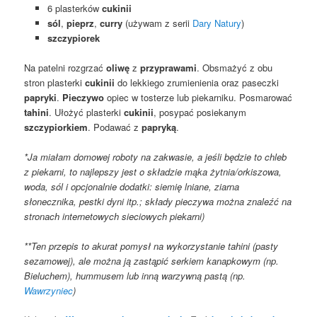
6 plasterków
cukinii
sól
,
pieprz
,
curry
(używam z serii
Dary Natury
)
szczypiorek
Na patelni rozgrzać
oliwę
z
przyprawami
. Obsmażyć z obu
stron plasterki
cukinii
do lekkiego zrumienienia oraz paseczki
papryki
.
Pieczywo
opiec w tosterze lub piekarniku. Posmarować
tahini
. Ułożyć plasterki
cukinii
, posypać posiekanym
szczypiorkiem
. Podawać z
papryką
.
*Ja miałam domowej roboty na zakwasie, a jeśli będzie to chleb
z piekarni, to najlepszy jest o składzie mąka żytnia/orkiszowa,
woda, sól i opcjonalnie dodatki: siemię lniane, ziarna
słonecznika, pestki dyni itp.; składy pieczywa można znaleźć na
stronach internetowych sieciowych piekarni)
**Ten przepis to akurat pomysł na wykorzystanie tahini (pasty
sezamowej), ale można ją zastąpić serkiem kanapkowym (np.
Bieluchem), hummusem lub inną warzywną pastą (np.
Wawrzyniec
)