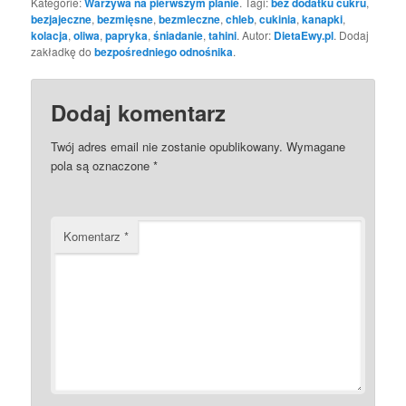
Kategorie:
Warzywa na pierwszym planie
. Tagi:
bez dodatku cukru
,
bezjajeczne
,
bezmięsne
,
bezmleczne
,
chleb
,
cukinia
,
kanapki
,
kolacja
,
oliwa
,
papryka
,
śniadanie
,
tahini
. Autor:
DietaEwy.pl
. Dodaj
zakładkę do
bezpośredniego odnośnika
.
Dodaj komentarz
Twój adres email nie zostanie opublikowany.
Wymagane
pola są oznaczone
*
Komentarz
*