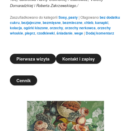
Domaradzkiej i Roberta Zakrzewskiego./
Zaszufladkowano do kategorii
Sosy, pasty
|
Otagowano
bez dodatku
cukru
,
bezjajeczne
,
bezmięsne
,
bezmleczne
,
chleb
,
kanapki
,
kolacja
,
ogórki kiszone
,
orzechy
,
orzechy nerkowca
,
orzechy
włoskie
,
pieprz
,
rzodkiewki
,
śniadanie
,
wege
|
Dodaj komentarz
Pierwsza wizyta
Kontakt i zapisy
Cennik