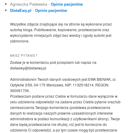
Agnieszka Padewska
-
Opinie pacjentów
DietaEwy.pl
-
Opinie pacjentów
Wszystkie zdjęcia znajdujące się na stronie są wykonane przez
autorkę bloga. Publikowanie, kopiowanie, przetwarzanie oraz
wykorzystanie niniejszych zdjęć bez wiedzy i zgody autorki jest
zabronione.
MASZ PYTANIE?
Zostaw je w komentarzu pod przepisem lub napisz na
dietaewy@dietaewy.pl
Administratorem Twoich danych osobowych jest EWA BIENIAK, ul.
Optyków 3/59, 04-175 Warszawa, NIP: 1132518214, REGON:
360061706.
Przetwarzam podane przez Ciebie w formularzu dane wyłącznie w
celu udzielenia odpowiedzi na zadane przez Ciebie pytanie oraz/lub
zamieszczenia Twojego komentarza (podstawa przetwarzania
danych to realizacja naszych prawnie uzasadnionych interesów
administratora w postaci komunikacji z użytkownikami strony). Twoje
dane będą przetwarzane nie dłużej, niż jest to konieczne do
udzielenia Ci odpowiedzi, a po tym czasie mogą być przetwarzane