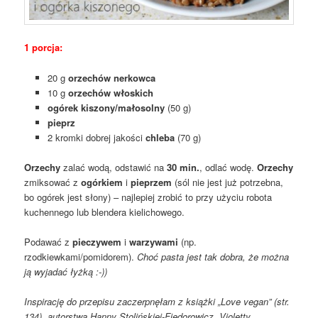
1 porcja:
20 g
orzechów nerkowca
10 g
orzechów włoskich
ogórek kiszony/małosolny
(50 g)
pieprz
2 kromki dobrej jakości
chleba
(70 g)
Orzechy
zalać wodą, odstawić na
30 min.
, odlać wodę.
Orzechy
zmiksować z
ogórkiem
i
pieprzem
(sól nie jest już potrzebna,
bo ogórek jest słony) – najlepiej zrobić to przy użyciu robota
kuchennego lub blendera kielichowego.
Podawać z
pieczywem
i
warzywami
(np.
rzodkiewkami/pomidorem).
Choć pasta jest tak dobra, że można
ją wyjadać łyżką :-))
Inspirację do przepisu zaczerpnęłam z książki „Love vegan” (str.
134), autorstwa Hanny Stolińskiej-Fiedorowicz, Violetty