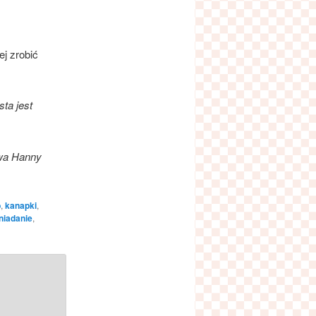
z
ej zrobić
ta jest
twa Hanny
b
,
kanapki
,
niadanie
,