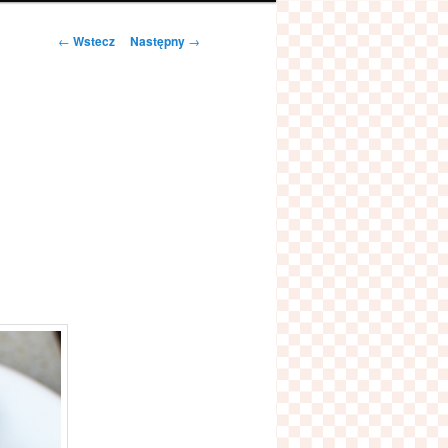
Zobacz
←
Wstecz
Następny
→
wpisy