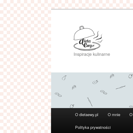
Przeskocz
do
tekstu
Inspiracje kulinarne
Główne
O dietaewy.pl
O mnie
O
menu
Polityka prywatności