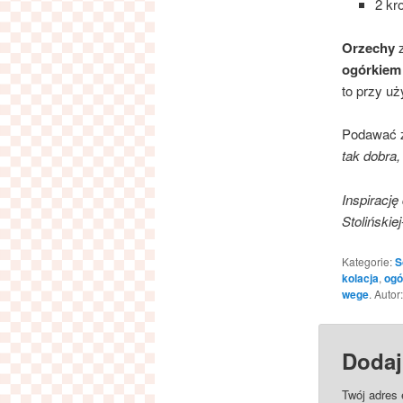
2 kr
Orzechy
z
ogórkiem
to przy uż
Podawać
tak dobra,
Inspirację
Stolińskie
Kategorie:
S
kolacja
,
ogó
wege
. Autor
Dodaj
Twój adres 