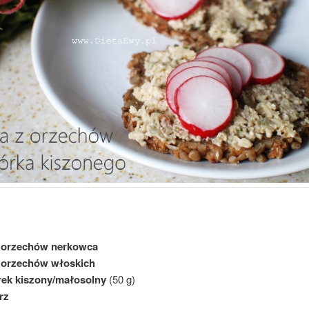
g
orzechów nerkowca
g
orzechów włoskich
rek kiszony/małosolny
(50 g)
rz