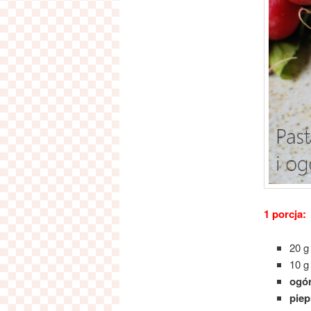
1 porcja:
20 
10 
ogó
piep