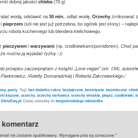
omki dobrej jakości
chleba
(70 g)
alać wodą, odstawić na
30 min.
, odlać wodę.
Orzechy
zmiksować 
i
pieprzem
(sól nie jest już potrzebna, bo ogórek jest słony) – najlepi
yciu robota kuchennego lub blendera kielichowego.
 z
pieczywem
i
warzywami
(np. rzodkiewkami/pomidorem).
Choć pas
 że można ją wyjadać łyżką :-))
 do przepisu zaczerpnęłam z książki „Love vegan” (str. 134), autors
j-Fiedorowicz, Violetty Domaradzkiej i Roberta Zakrzewskiego./
osy, pasty
. Tagi:
bez dodatku cukru
,
bezjajeczne
,
bezmięsne
,
bezmleczne
,
chle
rki kiszone
,
orzechy
,
orzechy nerkowca
,
orzechy włoskie
,
pieprz
,
rzodkiewki
,
ś
:
DietaEwy.pl
. Dodaj zakładkę do
bezpośredniego odnośnika
.
 komentarz
email nie zostanie opublikowany.
Wymagane pola są oznaczone
*