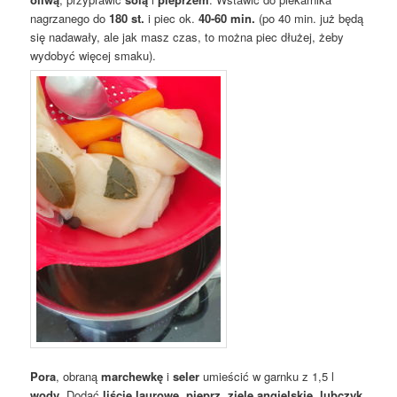
nagrzanego do
180 st.
i piec ok.
40-60 min.
(po 40 min. już będą
się nadawały, ale jak masz czas, to można piec dłużej, żeby
wydobyć więcej smaku).
Pora
, obraną
marchewkę
i
seler
umieścić w garnku z 1,5 l
wody
. Dodać
liście laurowe
,
pieprz
,
ziele angielskie
,
lubczyk