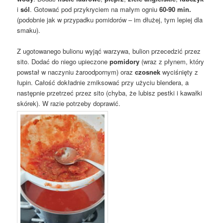
i
sól
. Gotować pod przykryciem na małym ogniu
60-90 min.
(podobnie jak w przypadku pomidorów – im dłużej, tym lepiej dla
smaku).
Z ugotowanego bulionu wyjąć warzywa, bulion przecedzić przez
sito. Dodać do niego upieczone
pomidory
(wraz z płynem, który
powstał w naczyniu żaroodpornym) oraz
czosnek
wyciśnięty z
łupin. Całość dokładnie zmiksować przy użyciu blendera, a
następnie przetrzeć przez sito (chyba, że lubisz pestki i kawałki
skórek). W razie potrzeby doprawić.