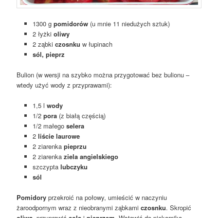
1300 g
pomidorów
(u mnie 11 niedużych sztuk)
2 łyżki
oliwy
2 ząbki
czosnku
w łupinach
sól, pieprz
Bulion (w wersji na szybko można przygotować bez bulionu –
wtedy użyć wody z przyprawami):
1,5 l
wody
1/2
pora
(z białą częścią)
1/2 małego
selera
2
liście laurowe
2 ziarenka
pieprzu
2 ziarenka
ziela angielskiego
szczypta
lubczyku
sól
Pomidory
przekroić na połowy, umieścić w naczyniu
żaroodpornym wraz z nieobranymi ząbkami
czosnku
. Skropić
oliwą
, przyprawić
solą
i
pieprzem
. Wstawić do piekarnika