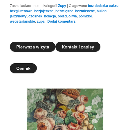
Zaszufladkowano do kategorii
Zupy
|
Otagowano
bez dodatku cukru
,
bezglutenowe
,
bezjajeczne
,
bezmięsne
,
bezmleczne
,
bulion
jarzynowy
,
czosnek
,
kolacja
,
obiad
,
oliwa
,
pomidor
,
wegetariańskie
,
zupa
|
Dodaj komentarz
Pierwsza wizyta
Kontakt i zapisy
Cennik