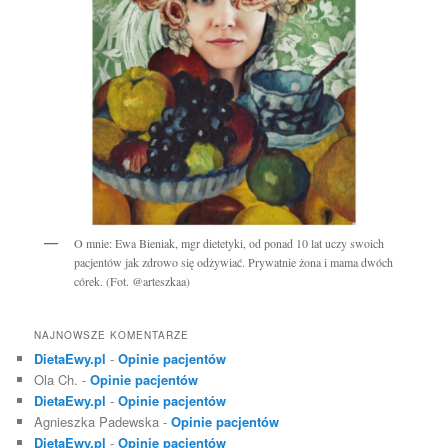
O mnie: Ewa Bieniak, mgr dietetyki, od ponad 10 lat uczy swoich
pacjentów jak zdrowo się odżywiać. Prywatnie żona i mama dwóch
córek. (Fot. @arteszkaa)
NAJNOWSZE KOMENTARZE
DietaEwy.pl
-
Opinie pacjentów
Ola Ch.
-
Opinie pacjentów
DietaEwy.pl
-
Opinie pacjentów
Agnieszka Padewska
-
Opinie pacjentów
DietaEwy.pl
-
Opinie pacjentów