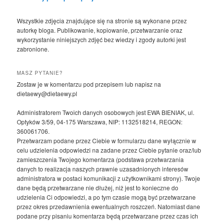
Wszystkie zdjęcia znajdujące się na stronie są wykonane przez
autorkę bloga. Publikowanie, kopiowanie, przetwarzanie oraz
wykorzystanie niniejszych zdjęć bez wiedzy i zgody autorki jest
zabronione.
MASZ PYTANIE?
Zostaw je w komentarzu pod przepisem lub napisz na
dietaewy@dietaewy.pl
Administratorem Twoich danych osobowych jest EWA BIENIAK, ul.
Optyków 3/59, 04-175 Warszawa, NIP: 1132518214, REGON:
360061706.
Przetwarzam podane przez Ciebie w formularzu dane wyłącznie w
celu udzielenia odpowiedzi na zadane przez Ciebie pytanie oraz/lub
zamieszczenia Twojego komentarza (podstawa przetwarzania
danych to realizacja naszych prawnie uzasadnionych interesów
administratora w postaci komunikacji z użytkownikami strony). Twoje
dane będą przetwarzane nie dłużej, niż jest to konieczne do
udzielenia Ci odpowiedzi, a po tym czasie mogą być przetwarzane
przez okres przedawnienia ewentualnych roszczeń. Natomiast dane
podane przy pisaniu komentarza będą przetwarzane przez czas ich