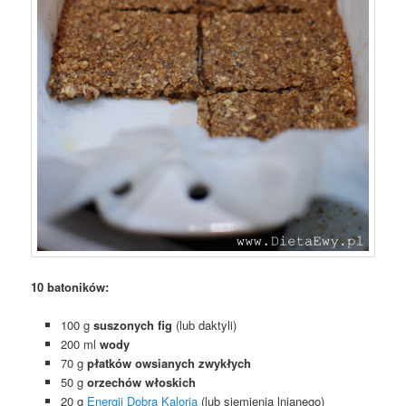
10 batoników:
100 g
suszonych fig
(lub daktyli)
200 ml
wody
70 g
płatków owsianych zwykłych
50 g
orzechów włoskich
20 g
Energii Dobra Kaloria
(lub siemienia lnianego)