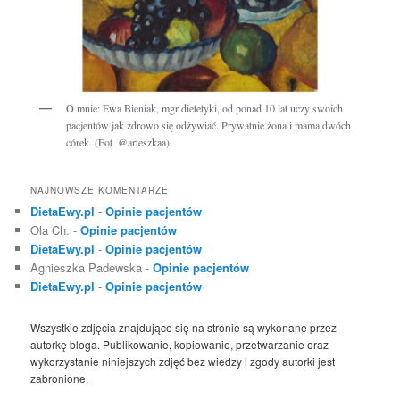
O mnie: Ewa Bieniak, mgr dietetyki, od ponad 10 lat uczy swoich
pacjentów jak zdrowo się odżywiać. Prywatnie żona i mama dwóch
córek. (Fot. @arteszkaa)
NAJNOWSZE KOMENTARZE
DietaEwy.pl
-
Opinie pacjentów
Ola Ch.
-
Opinie pacjentów
DietaEwy.pl
-
Opinie pacjentów
Agnieszka Padewska
-
Opinie pacjentów
DietaEwy.pl
-
Opinie pacjentów
Wszystkie zdjęcia znajdujące się na stronie są wykonane przez
autorkę bloga. Publikowanie, kopiowanie, przetwarzanie oraz
wykorzystanie niniejszych zdjęć bez wiedzy i zgody autorki jest
zabronione.