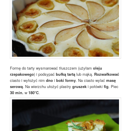
Formę do tarty wysmarować tłuszczem (użyłam
oleju
rzepakowego
) i podsypać
bułką tartą
lub mąką.
Rozwałkować
ciasto i wyłożyć nim
dno
i
boki formy
. Na ciasto wylać
masę
serową
. Na wierzchu ułożyć plastry
gruszek
i połówki
fig
. Piec
30 min.
w
180°C
.