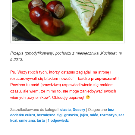
Przepis (zmodyfikowany) pochodzi z miesięcznika „Kuchnia”, nr
9-2012.
Ps. Wszystkich tych, którzy ostatnio zaglądali na stronę i
rozczarowywali się brakiem nowości – bardzo
przepraszam
!!!
Powinno tu paść (prawdziwe) usprawiedliwienie się brakiem
czasu, ale wiem, że mimo to, nie mogę zaniedbywać swoich
wiernych „czytelników”. Obiecuję poprawę!
Zaszufladkowano do kategorii
ciasta
,
Desery
|
Otagowano
bez
dodatku cukru
,
bezmięsne
,
figi
,
gruszka
,
jajko
,
miód
,
rozmaryn
,
ser
kozi
,
śmietana
,
tarta
|
1
odpowiedź