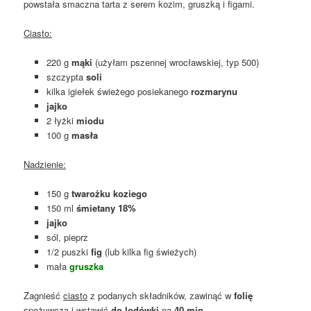
powstała smaczna tarta z serem kozim, gruszką i figami.
Ciasto:
220 g
mąki
(użyłam pszennej wrocławskiej, typ 500)
szczypta
soli
kilka igiełek świeżego posiekanego
rozmarynu
jajko
2 łyżki
miodu
100 g
masła
Nadzienie:
150 g
twarożku koziego
150 ml
śmietany 18%
jajko
sól, pieprz
1/2 puszki
fig
(lub kilka fig świeżych)
mała
gruszka
Zagnieść
ciasto
z podanych składników, zawinąć w
folię
spożywczą i wstawić
do lodówki
na
40 min.