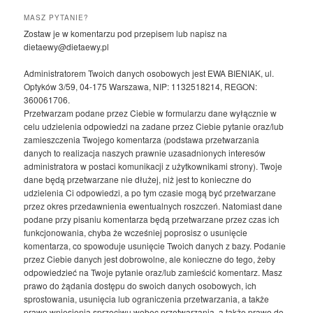
MASZ PYTANIE?
Zostaw je w komentarzu pod przepisem lub napisz na
dietaewy@dietaewy.pl
Administratorem Twoich danych osobowych jest EWA BIENIAK, ul.
Optyków 3/59, 04-175 Warszawa, NIP: 1132518214, REGON:
360061706.
Przetwarzam podane przez Ciebie w formularzu dane wyłącznie w
celu udzielenia odpowiedzi na zadane przez Ciebie pytanie oraz/lub
zamieszczenia Twojego komentarza (podstawa przetwarzania
danych to realizacja naszych prawnie uzasadnionych interesów
administratora w postaci komunikacji z użytkownikami strony). Twoje
dane będą przetwarzane nie dłużej, niż jest to konieczne do
udzielenia Ci odpowiedzi, a po tym czasie mogą być przetwarzane
przez okres przedawnienia ewentualnych roszczeń. Natomiast dane
podane przy pisaniu komentarza będą przetwarzane przez czas ich
funkcjonowania, chyba że wcześniej poprosisz o usunięcie
komentarza, co spowoduje usunięcie Twoich danych z bazy. Podanie
przez Ciebie danych jest dobrowolne, ale konieczne do tego, żeby
odpowiedzieć na Twoje pytanie oraz/lub zamieścić komentarz. Masz
prawo do żądania dostępu do swoich danych osobowych, ich
sprostowania, usunięcia lub ograniczenia przetwarzania, a także
prawo wniesienia sprzeciwu wobec przetwarzania, a także prawo do