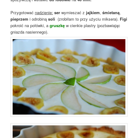
Przygotować
nadzienie:
ser
wymieszać z
jajkiem
,
śmietaną
,
pieprzem
i odrobiną
soli
(zrobiłam to przy użyciu miksera).
Figi
pokroić na połówki, a
gruszkę
w cienkie plastry (pozbawiając
gniazda nasiennego).