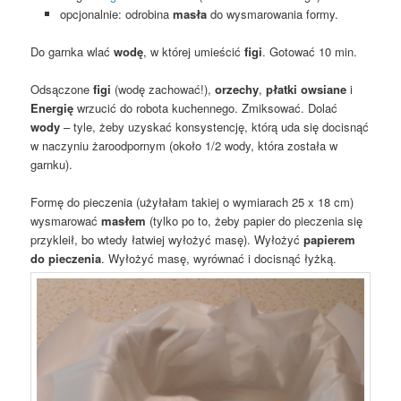
opcjonalnie: odrobina
masła
do wysmarowania formy.
Do garnka wlać
wodę
, w której umieścić
figi
. Gotować 10 min.
Odsączone
figi
(wodę zachować!),
orzechy
,
płatki owsiane
i
Energię
wrzucić do robota kuchennego. Zmiksować. Dolać
wody
– tyle, żeby uzyskać konsystencję, którą uda się docisnąć
w naczyniu żaroodpornym (około 1/2 wody, która została w
garnku).
Formę do pieczenia (użyłałam takiej o wymiarach 25 x 18 cm)
wysmarować
masłem
(tylko po to, żeby papier do pieczenia się
przykleił, bo wtedy łatwiej wyłożyć masę). Wyłożyć
papierem
do pieczenia
. Wyłożyć masę, wyrównać i docisnąć łyżką.