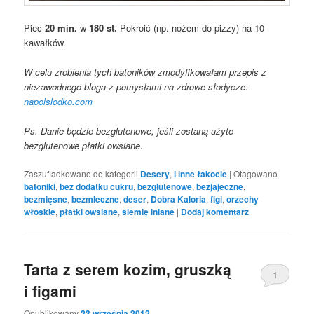
Piec
20 min.
w
180 st.
Pokroić (np. nożem do pizzy) na 10
kawałków.
W celu zrobienia tych batoników zmodyfikowałam przepis z
niezawodnego bloga z pomysłami na zdrowe słodycze:
napolslodko.com
Ps. Danie będzie bezglutenowe, jeśli zostaną użyte
bezglutenowe płatki owsiane.
Zaszufladkowano do kategorii
Desery
,
i inne łakocie
|
Otagowano
batoniki
,
bez dodatku cukru
,
bezglutenowe
,
bezjajeczne
,
bezmięsne
,
bezmleczne
,
deser
,
Dobra Kaloria
,
figi
,
orzechy
włoskie
,
płatki owsiane
,
siemię lniane
|
Dodaj komentarz
Tarta z serem kozim, gruszką
1
i figami
Opublikowany
23 września 2012