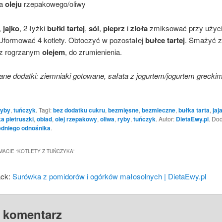
a
oleju
rzepakowego/oliwy
,
jajko
, 2 łyżki
bułki tartej
,
sól
,
pieprz
i
zioła
zmiksować przy użyc
 Uformować 4 kotlety. Obtoczyć w pozostałej
bułce tartej
. Smażyć z
i z rogrzanym
olejem
, do zrumienienia.
ne dodatki: ziemniaki gotowane, sałata z jogurtem/jogurtem greckim
yby
,
tuńczyk
. Tagi:
bez dodatku cukru
,
bezmięsne
,
bezmleczne
,
bułka tarta
,
jaj
a pietruszki
,
obiad
,
olej rzepakowy
,
oliwa
,
ryby
,
tuńczyk
. Autor:
DietaEwy.pl
. Do
dniego odnośnika
.
MACIE “
KOTLETY Z TUŃCZYKA
”
ack:
Surówka z pomidorów i ogórków małosolnych | DietaEwy.pl
 komentarz