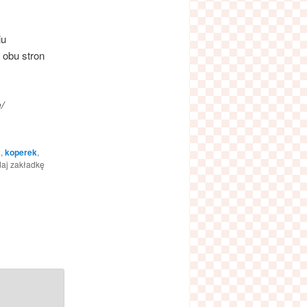
iu
 obu stron
/
a
,
koperek
,
daj zakładkę