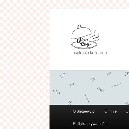
Przeskocz
do
tekstu
Inspiracje kulinarne
Główne
O dietaewy.pl
O mnie
O
menu
Polityka prywatności