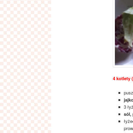
4 kotlety 
pus
jajk
3 ły
sól,
łyże
prow