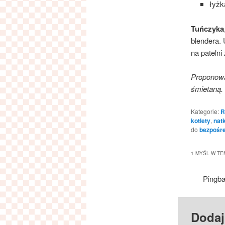
łyżk
Tuńczyka
blendera.
na pateln
Proponowa
śmietaną.
Kategorie:
R
kotlety
,
natk
do
bezpośre
1 MYŚL W TE
Pingb
Dodaj