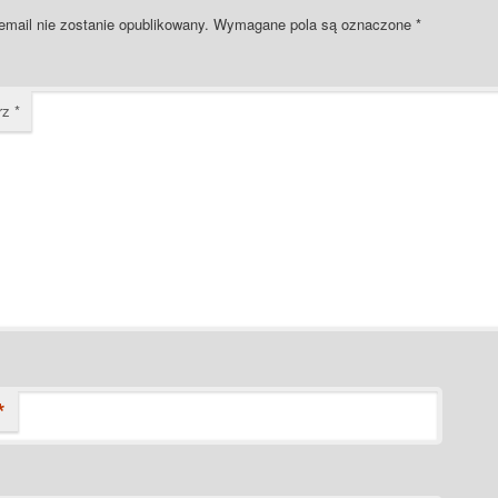
email nie zostanie opublikowany.
Wymagane pola są oznaczone
*
rz
*
*