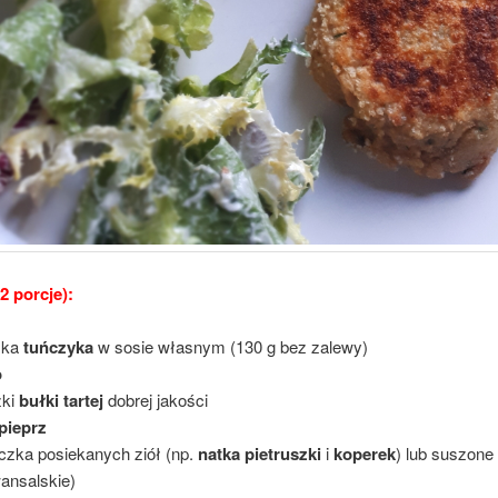
(2 porcje):
zka
tuńczyka
w sosie własnym (130 g bez zalewy)
o
żki
bułki tartej
dobrej jakości
 pieprz
czka posiekanych ziół (np.
natka pietruszki
i
koperek
) lub suszone 
ansalskie)