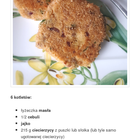
6 kotletów:
łyżeczka
masła
1/2
cebuli
jajko
215 g
ciecierzycy
z puszki lub słoika (lub tyle samo
ugotowanej ciecierzycy)