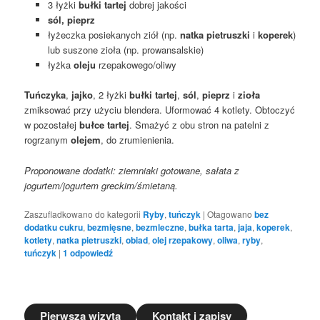
3 łyżki
bułki tartej
dobrej jakości
sól, pieprz
łyżeczka posiekanych ziół (np.
natka pietruszki
i
koperek
)
lub suszone zioła (np. prowansalskie)
łyżka
oleju
rzepakowego/oliwy
Tuńczyka
,
jajko
, 2 łyżki
bułki tartej
,
sól
,
pieprz
i
zioła
zmiksować przy użyciu blendera. Uformować 4 kotlety. Obtoczyć
w pozostałej
bułce tartej
. Smażyć z obu stron na patelni z
rogrzanym
olejem
, do zrumienienia.
Proponowane dodatki: ziemniaki gotowane, sałata z
jogurtem/jogurtem greckim/śmietaną.
Zaszufladkowano do kategorii
Ryby
,
tuńczyk
|
Otagowano
bez
dodatku cukru
,
bezmięsne
,
bezmleczne
,
bułka tarta
,
jaja
,
koperek
,
kotlety
,
natka pietruszki
,
obiad
,
olej rzepakowy
,
oliwa
,
ryby
,
tuńczyk
|
1
odpowiedź
Pierwsza wizyta
Kontakt i zapisy