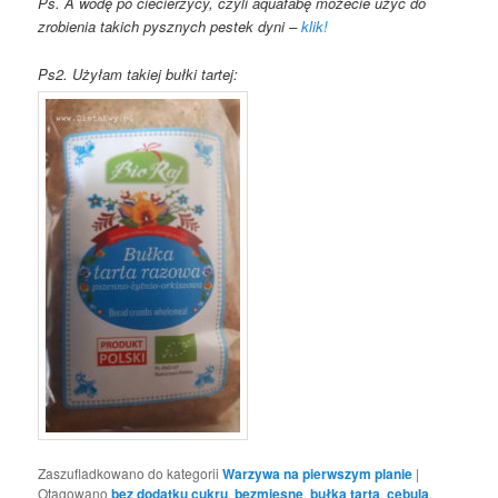
Ps. A wodę po ciecierzycy, czyli aquafabę możecie użyć do
zrobienia takich pysznych pestek dyni –
klik!
Ps2. Użyłam takiej bułki tartej:
Zaszufladkowano do kategorii
Warzywa na pierwszym planie
|
Otagowano
bez dodatku cukru
,
bezmięsne
,
bułka tarta
,
cebula
,