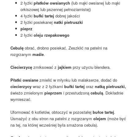
2 łyżki
płatków owsianych
(lub mąki owsianej lub mąki
orkiszowej lub pszennej pełnoziarnistej)
4 łyżki
bułki tartej
dobrej jakości
2 łyżki posiekanej
natki pietruszki
pieprz
2 łyżki
oleju rzepakowego
Cebulę
obrać, drobno posiekać. Zeszklić na patelni na
rozgrzanym
maśle
.
Ciecierzycę
zmiksować z
jajkiem
przy użyciu blendera.
Płatki owsiane
zmielić w młynku lub malakserze, dodać do
ciecierzycy
wraz z 2 łyżkami
bułki tartej
oraz
natką pietruszki,
świeżo zmielonym
pieprzem
i przestudzoną
cebulą
. Dokładnie
wymieszać.
Uformować 6 kotletów, obtoczyć w pozostałej
bułce tartej
.
Usmażyć z obu stron na patelni z rozgrzanym
olejem
(może być
na tej, na której wcześniej była smażona cebula).