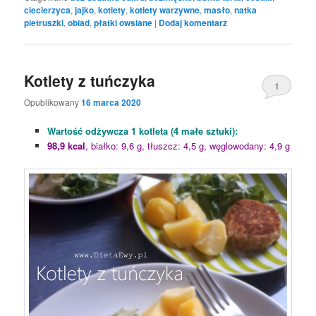
ciecierzyca
,
jajko
,
kotlety
,
kotlety warzywne
,
masło
,
natka
pietruszki
,
obiad
,
płatki owsiane
|
Dodaj komentarz
Kotlety z tuńczyka
1
Opublikowany
16 marca 2020
Wartość odżywcza 1 kotleta (4 małe sztuki):
98,9 kcal
, białko: 9,6 g, tłuszcz: 4,5 g, węglowodany: 4,9 g