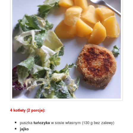
4 kotlety (2 porcje):
puszka
tuńczyka
w sosie własnym (130 g bez zalewy)
jajko