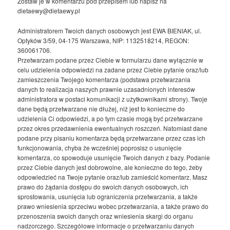
Zostaw je w komentarzu pod przepisem lub napisz na
dietaewy@dietaewy.pl
Administratorem Twoich danych osobowych jest EWA BIENIAK, ul.
Optyków 3/59, 04-175 Warszawa, NIP: 1132518214, REGON:
360061706.
Przetwarzam podane przez Ciebie w formularzu dane wyłącznie w
celu udzielenia odpowiedzi na zadane przez Ciebie pytanie oraz/lub
zamieszczenia Twojego komentarza (podstawa przetwarzania
danych to realizacja naszych prawnie uzasadnionych interesów
administratora w postaci komunikacji z użytkownikami strony). Twoje
dane będą przetwarzane nie dłużej, niż jest to konieczne do
udzielenia Ci odpowiedzi, a po tym czasie mogą być przetwarzane
przez okres przedawnienia ewentualnych roszczeń. Natomiast dane
podane przy pisaniu komentarza będą przetwarzane przez czas ich
funkcjonowania, chyba że wcześniej poprosisz o usunięcie
komentarza, co spowoduje usunięcie Twoich danych z bazy. Podanie
przez Ciebie danych jest dobrowolne, ale konieczne do tego, żeby
odpowiedzieć na Twoje pytanie oraz/lub zamieścić komentarz. Masz
prawo do żądania dostępu do swoich danych osobowych, ich
sprostowania, usunięcia lub ograniczenia przetwarzania, a także
prawo wniesienia sprzeciwu wobec przetwarzania, a także prawo do
przenoszenia swoich danych oraz wniesienia skargi do organu
nadzorczego. Szczegółowe informacje o przetwarzaniu danych