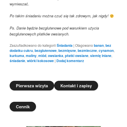
wymieszać.
Po takim śniadaniu można czuć się tak zdrowym, jak nigdy!
Ps. Danie będzie bezglutenowe pod warunkiem użycia
bezglutenowych płatków owsianych.
Zaszufladkowano do kategorii
Śniadania
|
Otagowano
banan
,
bez
dodatku cukru
,
bezglutenowe
,
bezmięsne
,
bezmleczne
,
cynamon
,
kurkuma
,
maliny
,
miód
,
owsianka
,
płatki owsiane
,
siemię lniane
,
śniadanie
,
wiórki kokosowe
|
Dodaj komentarz
Pierwsza wizyta
Kontakt i zapisy
Cennik