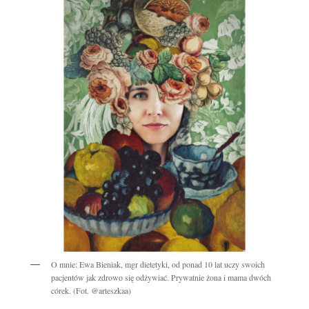
O mnie: Ewa Bieniak, mgr dietetyki, od ponad 10 lat uczy swoich
pacjentów jak zdrowo się odżywiać. Prywatnie żona i mama dwóch
córek. (Fot. @arteszkaa)