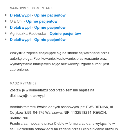
NAJNOWSZE KOMENTARZE
DietaEwy.pl
-
Opinie pacjentów
Ola Ch.
-
Opinie pacjentów
DietaEwy.pl
-
Opinie pacjentów
Agnieszka Padewska
-
Opinie pacjentów
DietaEwy.pl
-
Opinie pacjentów
Wszystkie zdjęcia znajdujące się na stronie są wykonane przez
autorkę bloga. Publikowanie, kopiowanie, przetwarzanie oraz
wykorzystanie niniejszych zdjęć bez wiedzy i zgody autorki jest
zabronione.
MASZ PYTANIE?
Zostaw je w komentarzu pod przepisem lub napisz na
dietaewy@dietaewy.pl
Administratorem Twoich danych osobowych jest EWA BIENIAK, ul.
Optyków 3/59, 04-175 Warszawa, NIP: 1132518214, REGON:
360061706.
Przetwarzam podane przez Ciebie w formularzu dane wyłącznie w
celu udzielenia odpowiedzi na zadane przez Ciebie pytanie oraz/lub