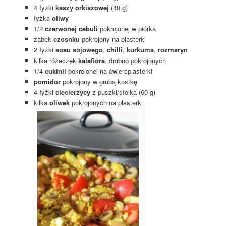
4 łyżki
kaszy orkiszowej
(40 g)
łyżka
oliwy
1/2
czerwonej cebuli
pokrojonej w piórka
ząbek
czosnku
pokrojony na plasterki
2 łyżki
sosu sojowego
,
chilli
,
kurkuma
,
rozmaryn
kilka różeczek
kalafiora
, drobno pokrojonych
1/4
cukinii
pokrojonej na ćwierćplasterki
pomidor
pokrojony w grubą kostkę
4 łyżki
ciecierzycy
z puszki/słoika (60 g)
kilka
oliwek
pokrojonych na plasterki