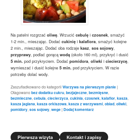
Na patelni rozgrzać
oliwę
. Wrzucić
cebulę
i
czosnek
, smażyć
1-2 min., mieszając. Dodać
cukinię
i
kalafiora
, smażyć kolejne
2 min., mieszając. Dodać oba rodzaje
kasz
,
sos sojowy
,
przyprawy
, podlać gorącą
wodą
(około 160 ml), przykryć i dusić
5 min.
pod przykryciem. Dodać
pomidora
,
oliwki
i
ciecierzycę
,
wymieszać i dusić kolejne
5 min.
pod przykryciem. W razie
potrzeby dolać wody.
Zaszufladkowano do kategorii
Warzywa na pierwszym planie
|
Otagowano
bez dodatku cukru
,
bezjajeczne
,
bezmięsne
,
bezmleczne
,
cebula
,
ciecierzyca
,
cukinia
,
czosnek
,
kalafior
,
kasza
,
kasza jaglana
,
kasza orkiszowa
,
kasza z warzywami
,
obiad
,
oliwki
,
pomidory
,
sos sojowy
,
wege
|
Dodaj komentarz
Pierwsza wizyta
Kontakt i zapisy