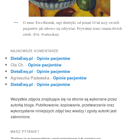
O mnie: Ewa Bieniak, mgr dietetyki, od ponad 10 lat uczy swoich
pacjentów jak zdrowo się odżywiać. Prywatnie żona i mama dwóch
córek. (Fot. @arteszkaa)
NAJNOWSZE KOMENTARZE
DietaEwy.pl
-
Opinie pacjentów
Ola Ch.
-
Opinie pacjentów
DietaEwy.pl
-
Opinie pacjentów
Agnieszka Padewska
-
Opinie pacjentów
DietaEwy.pl
-
Opinie pacjentów
Wszystkie zdjęcia znajdujące się na stronie są wykonane przez
autorkę bloga. Publikowanie, kopiowanie, przetwarzanie oraz
wykorzystanie niniejszych zdjęć bez wiedzy i zgody autorki jest
zabronione.
MASZ PYTANIE?
Zostaw je w komentarzu pod przepisem lub napisz na