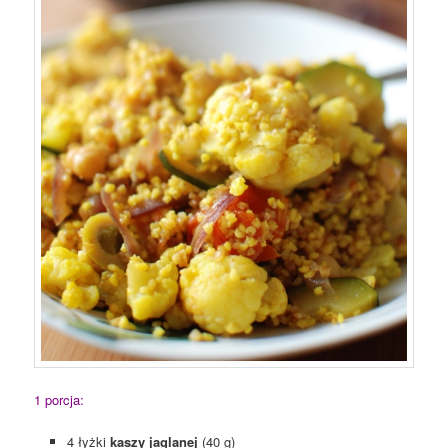
1 porcja:
4 łyżki
kaszy jaglanej
(40 g)