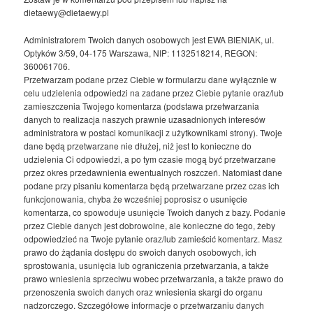
dietaewy@dietaewy.pl
Administratorem Twoich danych osobowych jest EWA BIENIAK, ul.
Optyków 3/59, 04-175 Warszawa, NIP: 1132518214, REGON:
360061706.
Przetwarzam podane przez Ciebie w formularzu dane wyłącznie w
celu udzielenia odpowiedzi na zadane przez Ciebie pytanie oraz/lub
zamieszczenia Twojego komentarza (podstawa przetwarzania
danych to realizacja naszych prawnie uzasadnionych interesów
administratora w postaci komunikacji z użytkownikami strony). Twoje
dane będą przetwarzane nie dłużej, niż jest to konieczne do
udzielenia Ci odpowiedzi, a po tym czasie mogą być przetwarzane
przez okres przedawnienia ewentualnych roszczeń. Natomiast dane
podane przy pisaniu komentarza będą przetwarzane przez czas ich
funkcjonowania, chyba że wcześniej poprosisz o usunięcie
komentarza, co spowoduje usunięcie Twoich danych z bazy. Podanie
przez Ciebie danych jest dobrowolne, ale konieczne do tego, żeby
odpowiedzieć na Twoje pytanie oraz/lub zamieścić komentarz. Masz
prawo do żądania dostępu do swoich danych osobowych, ich
sprostowania, usunięcia lub ograniczenia przetwarzania, a także
prawo wniesienia sprzeciwu wobec przetwarzania, a także prawo do
przenoszenia swoich danych oraz wniesienia skargi do organu
nadzorczego. Szczegółowe informacje o przetwarzaniu danych